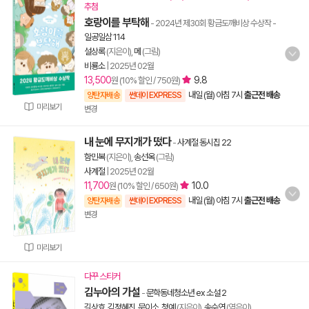
추첨
호랑이를 부탁해
- 2024년 제30회 황금도깨비상 수상작
-
일공일삼 114
설상록
(지은이),
메
(그림)
비룡소
|
2025년 02월
13,500
9.8
원 (10% 할인 / 750원)
내일 (월) 아침 7시
출근전 배송
양탄자배송
썬데이 EXPRESS
미리보기
변경
내 눈에 무지개가 떴다
-
사계절 동시집 22
함민복
(지은이),
송선옥
(그림)
사계절
|
2025년 02월
11,700
10.0
원 (10% 할인 / 650원)
내일 (월) 아침 7시
출근전 배송
양탄자배송
썬데이 EXPRESS
변경
미리보기
다꾸 스티커
김누아의 가설
-
문학동네청소년 ex 소설 2
길상효
,
김정혜진
,
문이소
,
청예
(지은이),
송수연
(엮은이)