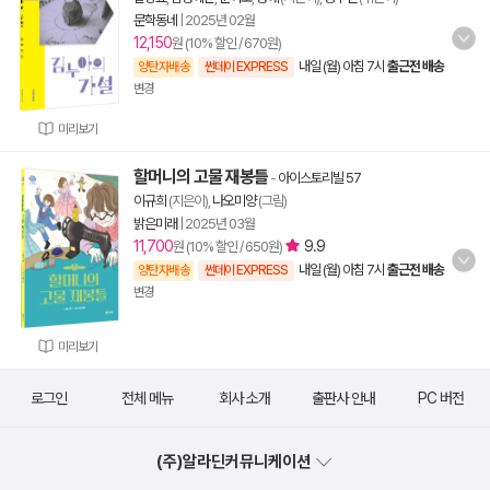
문학동네
|
2025년 02월
12,150
원 (10% 할인 / 670원)
내일 (월) 아침 7시
출근전 배송
양탄자배송
썬데이 EXPRESS
변경
미리보기
할머니의 고물 재봉틀
-
아이스토리빌 57
이규희
(지은이),
나오미양
(그림)
밝은미래
|
2025년 03월
11,700
9.9
원 (10% 할인 / 650원)
내일 (월) 아침 7시
출근전 배송
양탄자배송
썬데이 EXPRESS
변경
미리보기
로그인
전체 메뉴
회사 소개
출판사 안내
PC 버전
(주)알라딘커뮤니케이션