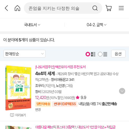
국내도서
04-2. 글책
이 분야에
5
개의 상품이 있습니다.
옵션
[나도서점주인] 백온유의 서점 추천 도서
4x4의 세계
- 제29회 창비 ‘좋은 어린이책’ 원고 공모 대상 수상
작(고학년)
-
창비아동문고 341
조우리
(지은이),
노인경
(그림)
창비
|
2025년 03월
12,420
9.9
원 (10% 할인 / 690원)
내일 (월) 아침 7시
출근전 배송
양탄자배송
썬데이 EXPRESS
변경
미리보기
아름다운 패브릭 포스터 3종(택 1, 대상도서 1만 원 이상)+적립금