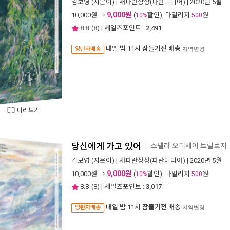
김보영
(지은이) |
새파란상상(파란미디어)
| 2020년 5월
9,000원
10,000
원 →
(
할인), 마일리지
원
10%
500
8.8
(
8
) | 세일즈포인트 :
2,491
내일 밤 11시
잠들기전 배송
양탄자배송
지역변경
미리보기
당신에게 가고 있어
스텔라 오디세이 트릴로지
ㅣ
김보영
(지은이) |
새파란상상(파란미디어)
| 2020년 5월
9,000원
10,000
원 →
(
할인), 마일리지
원
10%
500
8.8
(
8
) | 세일즈포인트 :
3,017
내일 밤 11시
잠들기전 배송
양탄자배송
지역변경