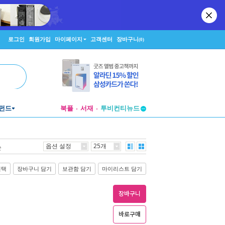
로그인
회원가입
마이페이지
고객센터
장바구니
(0)
펀드
북플
서재
투비컨티뉴드
창작플랫폼
투비컨티뉴드
옵션 설정
25개
순
선택
장바구니 담기
보관함 담기
마이리스트 담기
장바구니
바로구매