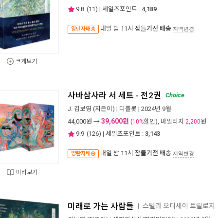
9.8
(
11
) | 세일즈포인트 :
4,189
내일 밤 11시
잠들기전 배송
양탄자배송
지역변경
크게보기
사바삼사라 서 세트 - 전2권
Choice
J. 김보영
(지은이) |
디플롯
| 2024년 9월
39,600원
44,000
원 →
(
할인), 마일리지
원
10%
2,200
9.9
(
126
) | 세일즈포인트 :
3,143
내일 밤 11시
잠들기전 배송
양탄자배송
지역변경
미리보기
미래로 가는 사람들
스텔라 오디세이 트릴로지
ㅣ