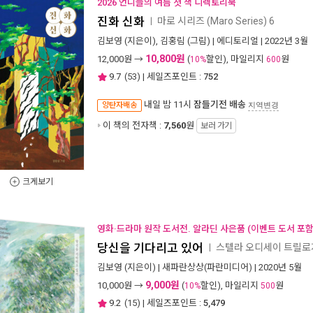
2026 언니들의 여름 첫 책 디렉토리북
진화 신화
마로 시리즈 (Maro Series) 6
ㅣ
김보영
(지은이),
김홍림
(그림) |
에디토리얼
| 2022년 3월
10,800원
12,000
원 →
(
할인), 마일리지
원
10%
600
9.7
(
53
) | 세일즈포인트 :
752
내일 밤 11시
잠들기전 배송
양탄자배송
지역변경
이 책의 전자책 :
7,560
원
보러 가기
크게보기
영화·드라마 원작 도서전. 알라딘 사은품 (이벤트 도서 포함 
당신을 기다리고 있어
스텔라 오디세이 트릴
ㅣ
김보영
(지은이) |
새파란상상(파란미디어)
| 2020년 5월
9,000원
10,000
원 →
(
할인), 마일리지
원
10%
500
9.2
(
15
) | 세일즈포인트 :
5,479