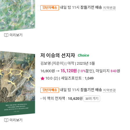
내일 밤 11시
잠들기전 배송
양탄자배송
지역변경
미리보기
저 이승의 선지자
Choice
김보영
(지은이) |
아작
| 2025년 5월
15,120원
16,800
원 →
(
할인), 마일리지
원
10%
840
10.0
(
2
) | 세일즈포인트 :
1,049
내일 밤 11시
잠들기전 배송
양탄자배송
지역변경
이 책의 전자책 :
10,620
원
보러 가기
미리보기