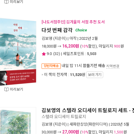
미리보기
[나도서점주인] 김겨울의 서점 추천 도서
다섯 번째 감각
Choice
김보영
(지은이) |
아작
| 2022년 2월
16,200원
18,000
원 →
(
할인), 마일리지
원
10%
900
9.0
(
32
) | 세일즈포인트 :
5,503
내일 밤 11시
잠들기전 배송
양탄자배송
지역변경
이 책의 전자책 :
11,520
원
보러 가기
미리보기
김보영의 스텔라 오디세이 트릴로지 세트 - 
스텔라 오디세이 트릴로지
김보영
(지은이) |
새파란상상(파란미디어)
| 2020년 5월
27,000원
30,000
원 →
(
할인), 마일리지
원
10%
1,500