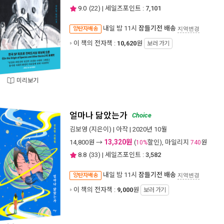
9.0
(
22
) | 세일즈포인트 :
7,101
내일 밤 11시
잠들기전 배송
양탄자배송
지역변경
이 책의 전자책 :
10,620
원
보러 가기
미리보기
얼마나 닮았는가
Choice
김보영
(지은이) |
아작
| 2020년 10월
13,320원
14,800
원 →
(
할인), 마일리지
원
10%
740
8.8
(
33
) | 세일즈포인트 :
3,582
내일 밤 11시
잠들기전 배송
양탄자배송
지역변경
이 책의 전자책 :
9,000
원
보러 가기