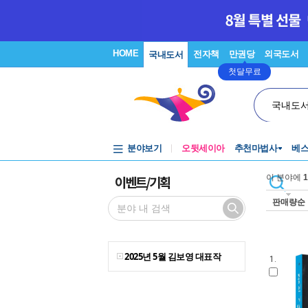
HOME
전자책
만권당
외국도서
국내도서
첫달무료
국내도
분야보기
오뒷세이아
추천마법사
베
이벤트/기획
이 분야에
1
판매량순
2025년 5월 김보영 대표작
1.