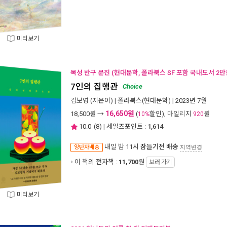
미리보기
목성 반구 문진 (현대문학, 폴라북스 SF 포함 국내도서 2만
7인의 집행관
Choice
김보영
(지은이) |
폴라북스(현대문학)
| 2023년 7월
16,650원
18,500
원 →
(
할인), 마일리지
원
10%
920
10.0
(
8
) | 세일즈포인트 :
1,614
내일 밤 11시
잠들기전 배송
양탄자배송
지역변경
이 책의 전자책 :
11,700
원
보러 가기
미리보기