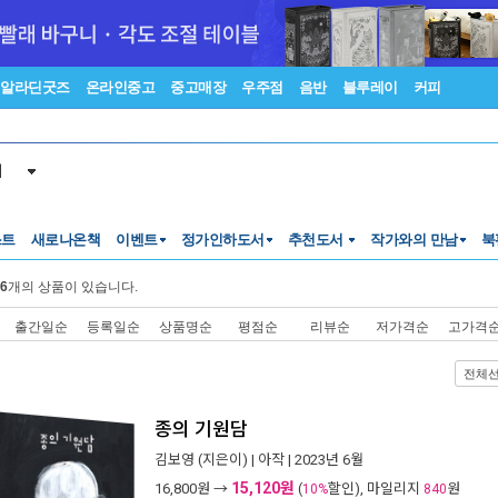
알라딘굿즈
온라인중고
중고매장
우주점
음반
블루레이
커피
서
스트
새로나온책
이벤트
정가인하도서
추천도서
작가와의 만남
북
6
개의 상품이 있습니다.
출간일순
등록일순
상품명순
평점순
리뷰순
저가격순
고가격
전체
종의 기원담
김보영
(지은이) |
아작
| 2023년 6월
15,120원
16,800
원 →
(
할인), 마일리지
원
10%
840