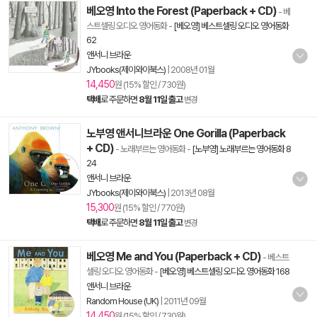
베오영 Into the Forest (Paperback + CD)
- 베
스트셀링 오디오 영어동화
-
[베오영] 베스트셀링 오디오 영어동화
62
앤서니 브라운
JYbooks(제이와이북스)
|
2008년 01월
14,450
원 (15% 할인 / 730원)
택배
로 주문하면
8월 11일 출고
변경
노부영 앤서니브라운 One Gorilla (Paperback
+ CD)
- 노래부르는 영어동화
-
[노부영] 노래부르는 영어동화 8
24
앤서니 브라운
JYbooks(제이와이북스)
|
2013년 08월
15,300
원 (15% 할인 / 770원)
택배
로 주문하면
8월 11일 출고
변경
베오영 Me and You (Paperback + CD)
- 베스트
셀링 오디오 영어동화
-
[베오영] 베스트셀링 오디오 영어동화 168
앤서니 브라운
Random House (UK)
|
2011년 09월
14,450
원 (15% 할인 / 730원)