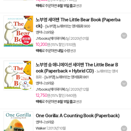
택배
로 주문하면
8월 11일 출고
변경
노부영 세이펜 The Little Bear Book (Paperba
ck)
-
[노부영] 노래부르는 영어동화 900
앤서니 브라운
JYbooks(제이와이북스)
|
2020년 01월
10,200
원 (15% 할인 / 510원)
택배
로 주문하면
내일
수령
변경
노부영 송 애니메이션 세이펜 The Little Bear B
ook (Paperback + Hybrid CD)
- 노래부르는 영어
동화
-
[노부영] 노래부르는 영어동화 861
앤서니 브라운
JYbooks(제이와이북스)
|
2020년 12월
12,750
원 (15% 할인 / 640원)
택배
로 주문하면
8월 11일 출고
변경
One Gorilla: A Counting Book (Paperback)
앤서니 브라운
Walker
|
2013년 10월