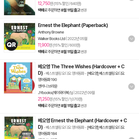
12,750
원 (15% 할인 / 640원)
택배
로 주문하면
8월 11일 출고
변경
Ernest the Elephant (Paperback)
Anthony Browne
Walker Books Ltd
|
2022년 05월
11,900
원 (15% 할인 / 600원)
택배
로 주문하면
8월 11일 출고
변경
베오영 The Three Wishes (Hardcover + C
D)
- 베스트셀링 오디오 영어동화
-
[베오영] 베스트셀링 오디오
영어동화 190
앤서니 브라운
JYbooks(제이와이북스)
|
2022년 09월
21,250
원 (15% 할인 / 1,070원)
택배
로 주문하면
8월 11일 출고
변경
베오영 Ernest the Elephant (Hardcover + C
D)
- 베스트셀링 오디오 영어동화
-
[베오영] 베스트셀링 오디오
영어동화 184