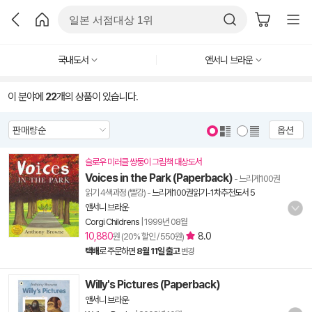
국내도서
앤서니 브라운
이 분야에
22
개의 상품이 있습니다.
옵션
슬로우 미러클 쌍둥이 그림책 대상도서
Voices in the Park (Paperback)
- 느리게100권
읽기 4색과정 (빨강)
-
느리게100권읽기-1차추천도서 5
앤서니 브라운
Corgi Childrens
|
1999년 08월
10,880
8.0
원 (20% 할인 / 550원)
택배
로 주문하면
8월 11일 출고
변경
Willy's Pictures (Paperback)
앤서니 브라운