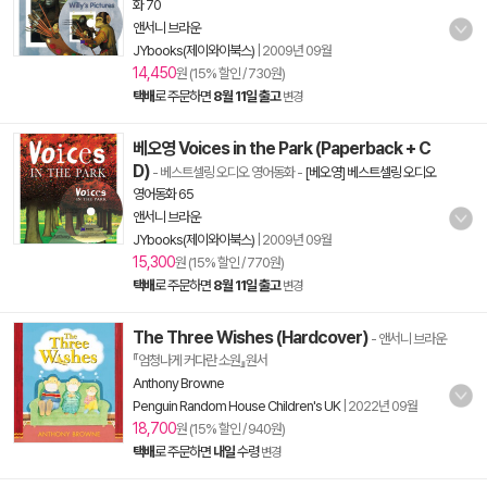
화 70
앤서니 브라운
JYbooks(제이와이북스)
|
2009년 09월
14,450
원 (15% 할인 / 730원)
택배
로 주문하면
8월 11일 출고
변경
베오영 Voices in the Park (Paperback + C
D)
- 베스트셀링 오디오 영어동화
-
[베오영] 베스트셀링 오디오
영어동화 65
앤서니 브라운
JYbooks(제이와이북스)
|
2009년 09월
15,300
원 (15% 할인 / 770원)
택배
로 주문하면
8월 11일 출고
변경
The Three Wishes (Hardcover)
- 앤서니 브라운
『엄청나게 커다란 소원』원서
Anthony Browne
Penguin Random House Children's UK
|
2022년 09월
18,700
원 (15% 할인 / 940원)
택배
로 주문하면
내일
수령
변경