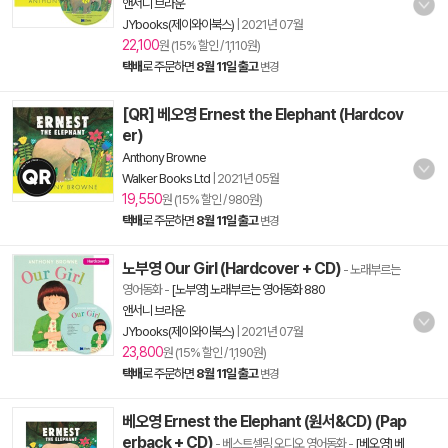
앤서니 브라운
JYbooks(제이와이북스)
|
2021년 07월
22,100
원 (15% 할인 / 1,110원)
택배
로 주문하면
8월 11일 출고
변경
[QR] 베오영 Ernest the Elephant (Hardcov
er)
Anthony Browne
Walker Books Ltd
|
2021년 05월
19,550
원 (15% 할인 / 980원)
택배
로 주문하면
8월 11일 출고
변경
노부영 Our Girl (Hardcover + CD)
- 노래부르는
영어동화
-
[노부영] 노래부르는 영어동화 880
앤서니 브라운
JYbooks(제이와이북스)
|
2021년 07월
23,800
원 (15% 할인 / 1,190원)
택배
로 주문하면
8월 11일 출고
변경
베오영 Ernest the Elephant (원서&CD) (Pap
erback + CD)
- 베스트셀링 오디오 영어동화
-
[베오영] 베