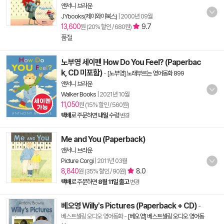
앤서니 브라운
JYbooks(제이와이북스)
|
2000년 09월
13,600
9.7
원 (20% 할인 / 680원)
품절
노부영 세이펜 How Do You Feel? (Paperbac
k, CD 미포함)
-
[노부영] 노래부르는 영어동화 899
앤서니 브라운
Walker Books
|
2021년 10월
11,050
원 (15% 할인 / 560원)
택배
로 주문하면
내일
수령
변경
Me and You (Paperback)
앤서니 브라운
Picture Corgi
|
2011년 03월
8,840
8.0
원 (35% 할인 / 90원)
택배
로 주문하면
8월 11일 출고
변경
베오영 Willy's Pictures (Paperback + CD)
-
베스트셀링 오디오 영어동화
-
[베오영] 베스트셀링 오디오 영어동