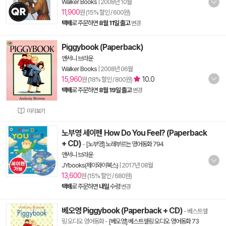
Walker Books
|
2008년 10월
11,900
원 (15% 할인 / 600원)
택배
로 주문하면
8월 11일 출고
변경
Piggybook (Paperback)
앤서니 브라운
Walker Books
|
2008년 06월
15,960
10.0
원 (18% 할인 / 800원)
택배
로 주문하면
8월 19일 출고
변경
미리보기
노부영 세이펜 How Do You Feel? (Paperback
+ CD)
-
[노부영] 노래부르는 영어동화 794
앤서니 브라운
JYbooks(제이와이북스)
|
2017년 08월
13,600
원 (15% 할인 / 680원)
택배
로 주문하면
내일
수령
변경
베오영 Piggybook (Paperback + CD)
- 베스트셀
링 오디오 영어동화
-
[베오영] 베스트셀링 오디오 영어동화 73