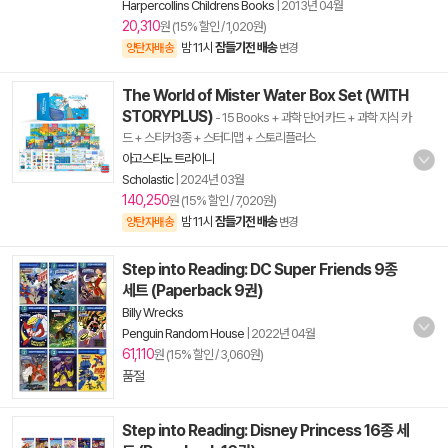
Harpercollins Childrens Books
|
2013년 04월
20,310
원 (15% 할인 / 1,020원)
밤 11시
잠들기전 배송
양탄자배송
변경
The World of Mister Water Box Set (WITH
STORYPLUS)
- 15 Books + 과학 단어 카드 + 과학 지식 카
드 + 스티커3종 + 스터디맵 + 스토리플러스
아고스티노 트라이니
Scholastic
|
2024년 03월
140,250
원 (15% 할인 / 7,020원)
밤 11시
잠들기전 배송
양탄자배송
변경
Step into Reading: DC Super Friends 9종
세트 (Paperback 9권)
Billy Wrecks
Penguin Random House
|
2022년 04월
61,110
원 (15% 할인 / 3,060원)
품절
Step into Reading: Disney Princess 16종 세