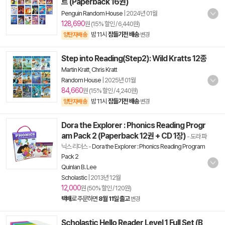
트 (Paperback 16권)
Penguin Random House
|
2024년 01월
128,690
원 (15% 할인 / 6,440원)
밤 11시
잠들기전 배송
양탄자배송
변경
Step into Reading(Step2): Wild Kratts 12종
Martin Kratt
,
Chris Kratt
Random House
|
2025년 01월
84,660
원 (15% 할인 / 4,240원)
밤 11시
잠들기전 배송
양탄자배송
변경
Dora the Explorer : Phonics Reading Progr
am Pack 2 (Paperback 12권 + CD 1장)
- 도라 파
닉스 리더스
-
Dora the Explorer : Phonics Reading Program
Pack 2
Quinlan B. Lee
Scholastic
|
2013년 12월
12,000
원 (50% 할인 / 120원)
택배
로 주문하면
8월 11일 출고
변경
Scholastic Hello Reader Level 1 Full Set (B