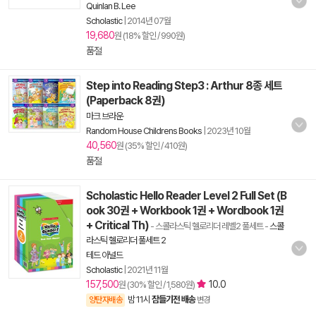
Quinlan B. Lee
Scholastic
|
2014년 07월
19,680
원 (18% 할인 / 990원)
품절
Step into Reading Step3 : Arthur 8종 세트
(Paperback 8권)
마크 브라운
Random House Childrens Books
|
2023년 10월
40,560
원 (35% 할인 / 410원)
품절
Scholastic Hello Reader Level 2 Full Set (B
ook 30권 + Workbook 1권 + Wordbook 1권
+ Critical Th)
- 스콜라스틱 헬로리더 레벨2 풀세트
-
스콜
라스틱 헬로리더 풀세트 2
테드 아널드
Scholastic
|
2021년 11월
157,500
10.0
원 (30% 할인 / 1,580원)
밤 11시
잠들기전 배송
양탄자배송
변경