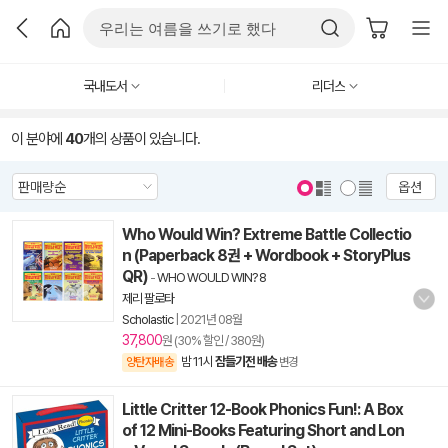
국내도서
리더스
이 분야에
40
개의 상품이 있습니다.
옵션
Who Would Win? Extreme Battle Collectio
n (Paperback 8권 + Wordbook + StoryPlus
QR)
-
WHO WOULD WIN? 8
제리 팔로타
Scholastic
|
2021년 08월
37,800
원 (30% 할인 / 380원)
밤 11시
잠들기전 배송
양탄자배송
변경
Little Critter 12-Book Phonics Fun!: A Box
of 12 Mini-Books Featuring Short and Lon