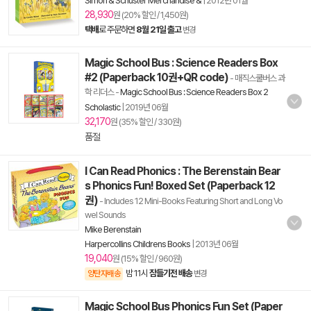
Simon & Schuster Merchandise &
|
2012년 01월
28,930
원 (20% 할인 / 1,450원)
택배
로 주문하면
8월 21일 출고
변경
Magic School Bus : Science Readers Box
#2 (Paperback 10권+QR code)
- 매직스쿨버스 과
학 리더스
-
Magic School Bus : Science Readers Box 2
Scholastic
|
2019년 06월
32,170
원 (35% 할인 / 330원)
품절
I Can Read Phonics : The Berenstain Bear
s Phonics Fun! Boxed Set (Paperback 12
권)
- Includes 12 Mini-Books Featuring Short and Long Vo
wel Sounds
Mike Berenstain
Harpercollins Childrens Books
|
2013년 06월
19,040
원 (15% 할인 / 960원)
밤 11시
잠들기전 배송
양탄자배송
변경
Magic School Bus Phonics Fun Set (Paper