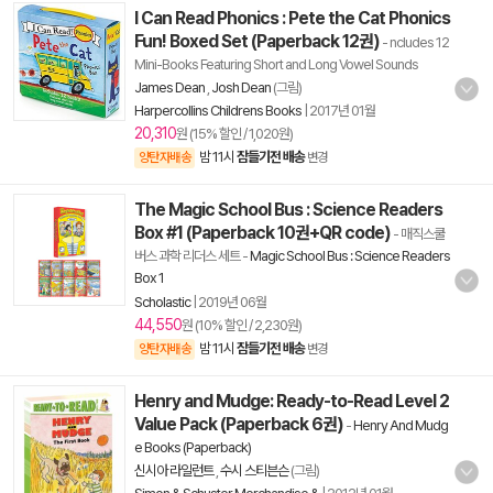
I Can Read Phonics : Pete the Cat Phonics
Fun! Boxed Set (Paperback 12권)
- ncludes 12
Mini-Books Featuring Short and Long Vowel Sounds
James Dean
,
Josh Dean
(그림)
Harpercollins Childrens Books
|
2017년 01월
20,310
원 (15% 할인 / 1,020원)
밤 11시
잠들기전 배송
양탄자배송
변경
The Magic School Bus : Science Readers
Box #1 (Paperback 10권+QR code)
- 매직스쿨
버스 과학 리더스 세트
-
Magic School Bus : Science Readers
Box 1
Scholastic
|
2019년 06월
44,550
원 (10% 할인 / 2,230원)
밤 11시
잠들기전 배송
양탄자배송
변경
Henry and Mudge: Ready-to-Read Level 2
Value Pack (Paperback 6권)
-
Henry And Mudg
e Books (Paperback)
신시아 라일런트
,
수시 스티븐슨
(그림)