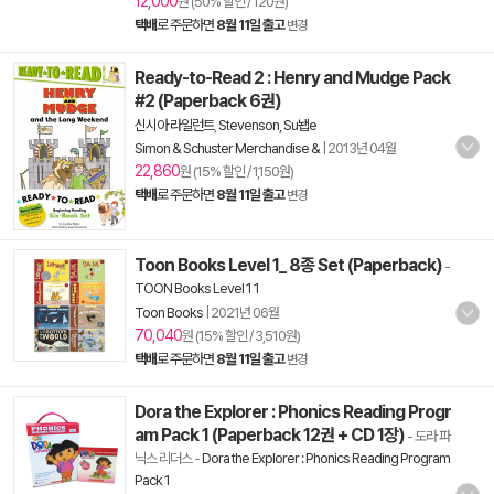
12,000
원 (50% 할인 / 120원)
택배
로 주문하면
8월 11일 출고
변경
Ready-to-Read 2 : Henry and Mudge Pack
#2 (Paperback 6권)
신시아 라일런트
,
Stevenson, Su뇁e
Simon & Schuster Merchandise &
|
2013년 04월
22,860
원 (15% 할인 / 1,150원)
택배
로 주문하면
8월 11일 출고
변경
Toon Books Level 1_ 8종 Set (Paperback)
-
TOON Books Level 1 1
Toon Books
|
2021년 06월
70,040
원 (15% 할인 / 3,510원)
택배
로 주문하면
8월 11일 출고
변경
Dora the Explorer : Phonics Reading Progr
am Pack 1 (Paperback 12권 + CD 1장)
- 도라 파
닉스 리더스
-
Dora the Explorer : Phonics Reading Program
Pack 1