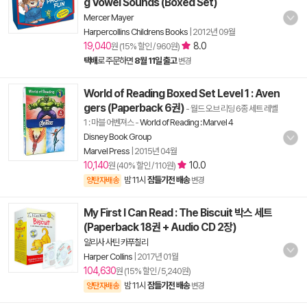
g Vowel Sounds (Boxed Set)
Mercer Mayer
Harpercollins Childrens Books
|
2012년 09월
19,040
8.0
원 (15% 할인 / 960원)
택배
로 주문하면
8월 11일 출고
변경
World of Reading Boxed Set Level 1 : Aven
gers (Paperback 6권)
- 월드 오브 리딩 6종 세트 레벨
1 : 마블 어벤져스
-
World of Reading : Marvel 4
Disney Book Group
Marvel Press
|
2015년 04월
10,140
10.0
원 (40% 할인 / 110원)
밤 11시
잠들기전 배송
양탄자배송
변경
My First I Can Read : The Biscuit 박스 세트
(Paperback 18권 + Audio CD 2장)
알리사 사틴 카푸칠리
Harper Collins
|
2017년 01월
104,630
원 (15% 할인 / 5,240원)
밤 11시
잠들기전 배송
양탄자배송
변경