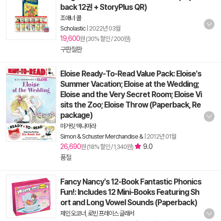
back 12권 + StoryPlus QR)
조애너 콜
Scholastic
|
2022년 03월
19,600
원 (30% 할인 / 200원)
구판절판
Eloise Ready-To-Read Value Pack: Eloise's
Summer Vacation; Eloise at the Wedding;
Eloise and the Very Secret Room; Eloise Vi
sits the Zoo; Eloise Throw (Paperback, Re
package)
마거릿 맥나마라
Simon & Schuster Merchandise &
|
2012년 01월
26,690
9.0
원 (18% 할인 / 1,340원)
품절
Fancy Nancy's 12-Book Fantastic Phonics
Fun!: Includes 12 Mini-Books Featuring Sh
ort and Long Vowel Sounds (Paperback)
제인 오코너
,
로빈 프레이스 글래서