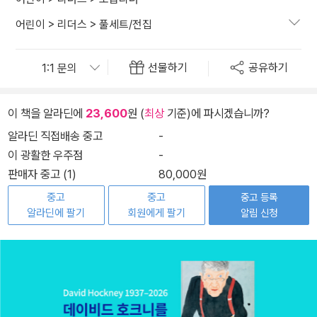
어린이
>
리더스
>
풀세트/전집
선물하기
공유하기
이 책을 알라딘에
23,600
원 (
최상
기준)에 파시겠습니까?
알라딘 직접배송 중고
-
이 광활한 우주점
-
판매자 중고 (1)
80,000원
중고
중고
중고 등록
알라딘에 팔기
회원에게 팔기
알림 신청