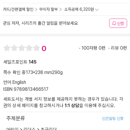
카드/간편결제 할인
무이자 할부
소득공제 6,320원
관심 저자, 시리즈의 출간 알림을 받아보세요
신청
0
100자평 0편
리뷰 0편
세일즈포인트
145
쪽수 확인 중
173*238 mm
290g
언어 English
ISBN 9789813466517
세트도서는 개별 서지 정보를 제공하지 못하는 경우가 있습니다. 각
권의 상세 페이지를 참고하시거나
1:1 상담
을 이용해 주십시오.
주제분류
신간알림 신청
어린이
>
리더스
>
초급리더