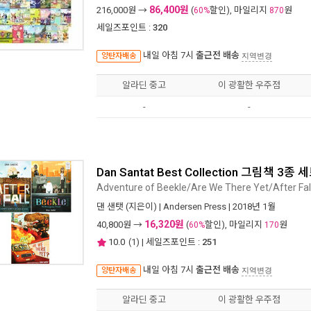
86,400원
216,000
원 →
(
할인), 마일리지
원
60%
870
세일즈포인트 :
320
내일 아침 7시
출근전 배송
양탄자배송
지역변경
알라딘 중고
이 광활한 우주점
-
-
Dan Santat Best Collection 그림책 3종 
Adventure of Beekle/Are We There Yet/After Fal
댄 샌탯
(지은이) |
Andersen Press
| 2018년 1월
16,320원
40,800
원 →
(
할인), 마일리지
원
60%
170
10.0
(
1
) | 세일즈포인트 :
251
내일 아침 7시
출근전 배송
양탄자배송
지역변경
알라딘 중고
이 광활한 우주점