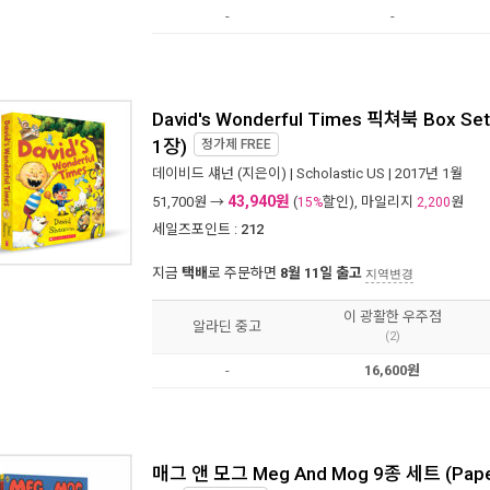
-
-
David's Wonderful Times 픽쳐북 Box Set
1장)
정가제
FREE
데이비드 섀넌
(지은이) |
Scholastic US
| 2017년 1월
43,940원
51,700
원 →
(
할인), 마일리지
원
15%
2,200
세일즈포인트 :
212
지금
택배
로 주문하면
8월 11일 출고
지역변경
이 광활한 우주점
알라딘 중고
(2)
-
16,600원
매그 앤 모그 Meg And Mog 9종 세트 (Pape