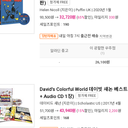
판)
정가제
FREE
Helen Nicoll
(지은이) |
Puffin UK
| 2020년 1월
32,720원
93,500
원 →
(
할인), 마일리지
원
65%
330
세일즈포인트 :
190
내일 아침 7시
출근전 배송
양탄자배송
지역변경
이 광활한 우주점
알라딘 중고
(1)
-
26,100원
David's Colorful World 데이빗 섀논 베스
+ Audio CD 1장)
정가제
FREE
데이비드 섀넌
(지은이) |
Scholastic US
| 2017년 4월
43,940원
51,700
원 →
(
할인), 마일리지
원
15%
2,200
세일즈포인트 :
168