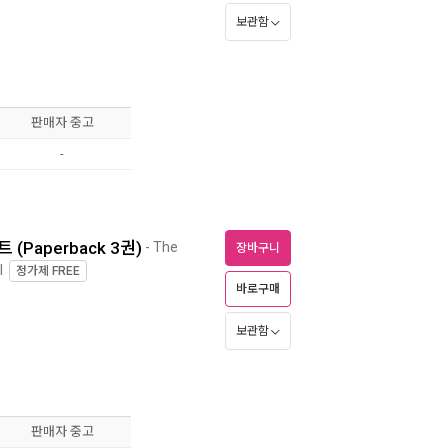
보관함
판매자 중고
-
세트 (Paperback 3권)
- The
장바구니
l
정가제
FREE
바로구매
보관함
판매자 중고