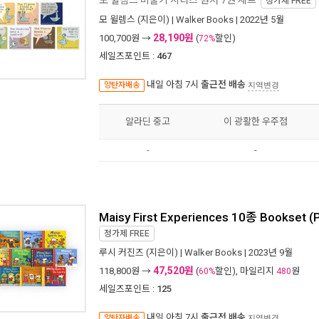
정가제
FREE
모 윌렘스
(지은이) |
Walker Books
| 2022년 5월
28,190원
100,700
원 →
(
할인)
72%
세일즈포인트 :
467
내일 아침 7시
출근전 배송
양탄자배송
지역변경
알라딘 중고
이 광활한 우주점
-
-
Maisy First Experiences 10종 Bookset
정가제
FREE
루시 커진즈
(지은이) |
Walker Books
| 2023년 9월
47,520원
118,800
원 →
(
할인), 마일리지
원
60%
480
세일즈포인트 :
125
내일 아침 7시
출근전 배송
양탄자배송
지역변경