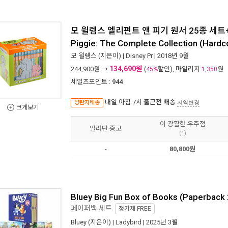
모 윌렘스 엘리펀트 앤 피기 원서 25종 세트+북
Piggie: The Complete Collection (Hard
모 윌렘스
(지은이) |
Disney Pr
| 2018년 9월
134,690원
244,900
원 →
(
할인), 마일리지
원
45%
1,350
세일즈포인트 :
944
내일 아침 7시
출근전 배송
양탄자배송
지역변경
크게보기
이 광활한 우주점
알라딘 중고
(1)
-
80,800원
Bluey Big Fun Box of Books (Paperback 
페이퍼백 세트
정가제
FREE
Bluey
(지은이) |
Ladybird
| 2025년 3월