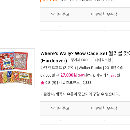
알라딘 중고
이 광활한 우주점
-
-
Where's Wally? Wow Case Set 월리를
(Hardcover)
정가제
FREE
해외직수입
마틴 핸드포드
(지은이) |
Walker Books
| 2015년 9월
27,000원
67,500
원 →
(
할인), 마일리지
원
60%
270
9.8
(
9
) | 세일즈포인트 :
2,333
출판사/제작사 유통이 중단되어 구할 수 없습니다.
알라딘 중고
이 광활한 우주점
-
-