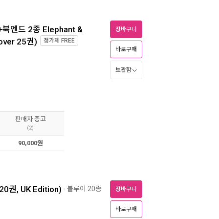
엔드 2종 Elephant &
장바구니
cover 25권)
정가제
FREE
바로구매
보관함
판매자 중고
(2)
90,000원
20권, UK Edition)
- 블루이 20종
장바구니
바로구매