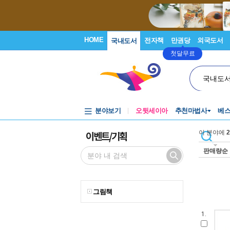
HOME
전자책
만권당
외국도서
국내도서
첫달무료
국내도
분야보기
오뒷세이아
추천마법사
베
이벤트/기획
이 분야에
2
판매량순
그림책
1.