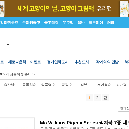
알라딘굿즈
온라인중고
중고매장
우주점
음반
블루레이
커피
서
스트
새로나온책
이벤트
정가인하도서
추천도서
작가와의 만남
북
9
개의 상품이 있습니다.
출간일순
등록일순
상품명순
평점순
리뷰순
저가격순
고가격
1
2
끝
전체
Mo Willems Pigeon Series 픽쳐북 7종 세
모 윌렘스 비둘기 시리즈 원서 7권 세트