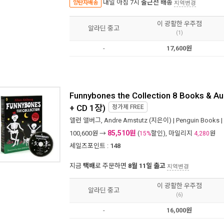
내일 아침 7시
출근전 배송
양탄자배송
지역변경
이 광활한 우주점
알라딘 중고
(1)
-
17,600원
Funnybones the Collection 8 Books & A
+ CD 1장)
정가제
FREE
앨런 앨버그
,
Andre Amstutz
(지은이) |
Penguin Books
|
85,510원
100,600
원 →
(
할인), 마일리지
원
15%
4,280
세일즈포인트 :
148
지금
택배
로 주문하면
8월 11일 출고
지역변경
이 광활한 우주점
알라딘 중고
(6)
-
16,000원