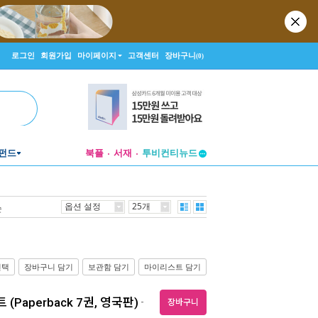
로그인
회원가입
마이페이지
고객센터
장바구니
(0)
펀드
북플
서재
투비컨티뉴드
창작플랫폼
투비컨티뉴드
옵션 설정
25개
순
선택
장바구니 담기
보관함 담기
마이리스트 담기
트 (Paperback 7권, 영국판)
-
장바구니