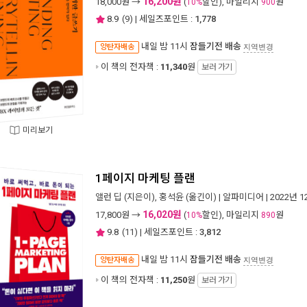
16,200원
18,000
원 →
(
할인), 마일리지
원
10%
900
8.9
(
9
) | 세일즈포인트 :
1,778
내일 밤 11시
잠들기전 배송
양탄자배송
지역변경
이 책의 전자책 :
11,340
원
보러 가기
미리보기
1페이지 마케팅 플랜
앨런 딥
(지은이),
홍석윤
(옮긴이) |
알파미디어
| 2022년 
16,020원
17,800
원 →
(
할인), 마일리지
원
10%
890
9.8
(
11
) | 세일즈포인트 :
3,812
내일 밤 11시
잠들기전 배송
양탄자배송
지역변경
이 책의 전자책 :
11,250
원
보러 가기