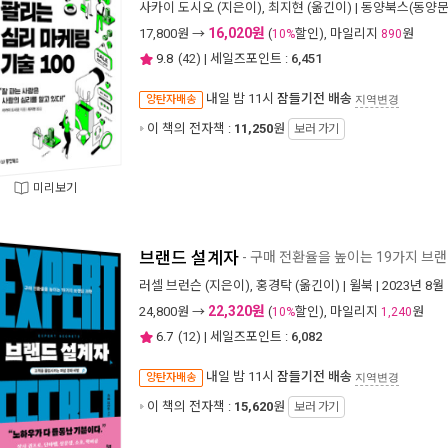
사카이 도시오
(지은이),
최지현
(옮긴이) |
동양북스(동양문
16,020원
17,800
원 →
(
할인), 마일리지
원
10%
890
9.8
(
42
) | 세일즈포인트 :
6,451
내일 밤 11시
잠들기전 배송
양탄자배송
지역변경
이 책의 전자책 :
11,250
원
보러 가기
미리보기
브랜드 설계자
- 구매 전환율을 높이는 19가지 브
러셀 브런슨
(지은이),
홍경탁
(옮긴이) |
윌북
| 2023년 8월
22,320원
24,800
원 →
(
할인), 마일리지
원
10%
1,240
6.7
(
12
) | 세일즈포인트 :
6,082
내일 밤 11시
잠들기전 배송
양탄자배송
지역변경
이 책의 전자책 :
15,620
원
보러 가기