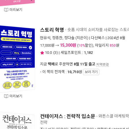
미리보기
스토리 혁명
- 숏폼 시대의 소비자를 사로잡는 스토
현유석
,
정종찬
,
정다솔
(지은이) |
다산북스
| 2024년 8월
15,300원
17,000
원 →
(
할인), 마일리지
원
10%
850
10.0
(
3
) | 세일즈포인트 :
1,182
지금
택배
로 주문하면
8월 11일 출고
지역변경
이 책의 전자책 :
10,710
원
보러 가기
미리보기
컨테이저스 : 전략적 입소문
- 와튼스쿨 마케팅학
전략