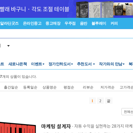
알라딘굿즈
온라인중고
중고매장
우주점
음반
블루레이
커피
서
스트
새로나온책
이벤트
정가인하도서
추천도서
작가와의 만남
북
7
개의 상품이 있습니다.
출간일순
등록일순
상품명순
평점순
리뷰순
저가격순
고가격
1
2
끝
전체
마케팅 설계자
- 자동 수익을 실현하는 28가지 마