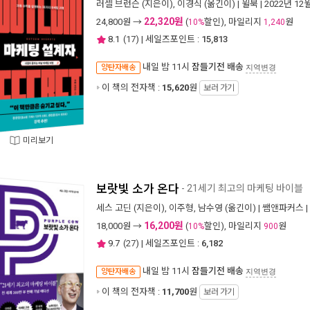
러셀 브런슨
(지은이),
이경식
(옮긴이) |
윌북
| 2022년 12
22,320원
24,800
원 →
(
할인), 마일리지
원
10%
1,240
8.1
(
17
) | 세일즈포인트 :
15,813
내일 밤 11시
잠들기전 배송
양탄자배송
지역변경
이 책의 전자책 :
15,620
원
보러 가기
미리보기
보랏빛 소가 온다
- 21세기 최고의 마케팅 바이블
세스 고딘
(지은이),
이주형
,
남수영
(옮긴이) |
쌤앤파커스
|
16,200원
18,000
원 →
(
할인), 마일리지
원
10%
900
9.7
(
27
) | 세일즈포인트 :
6,182
내일 밤 11시
잠들기전 배송
양탄자배송
지역변경
이 책의 전자책 :
11,700
원
보러 가기