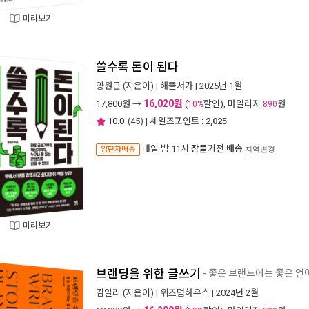
미리보기
쓸수록 돈이 된다
양원근
(지은이) |
해뜰서가
| 2025년 1월
16,020원
17,800
원 →
(
할인), 마일리지
원
10%
890
10.0
(
45
) | 세일즈포인트 :
2,025
내일 밤 11시
잠들기전 배송
양탄자배송
지역변경
미리보기
브랜딩을 위한 글쓰기
- 좋은 브랜드에는 좋은 언
김일리
(지은이) |
위즈덤하우스
| 2024년 2월