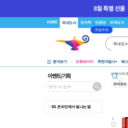
HOME
전자책
만권당
외국도서
국내도서
첫달무료
국내도
분야보기
오뒷세이아
추천마법사
베
이벤트/기획
이 분야에
2
판매량순
03. 온라인에서 빛나는 법
1.