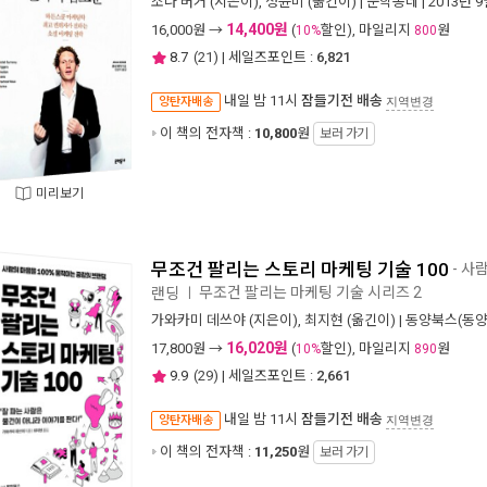
조나 버거
(지은이),
정윤미
(옮긴이) |
문학동네
| 2013년 
14,400원
16,000
원 →
(
할인), 마일리지
원
10%
800
8.7
(
21
) | 세일즈포인트 :
6,821
내일 밤 11시
잠들기전 배송
양탄자배송
지역변경
이 책의 전자책 :
10,800
원
보러 가기
미리보기
무조건 팔리는 스토리 마케팅 기술 100
- 사
무조건 팔리는 마케팅 기술 시리즈 2
랜딩
ㅣ
가와카미 데쓰야
(지은이),
최지현
(옮긴이) |
동양북스(동양
16,020원
17,800
원 →
(
할인), 마일리지
원
10%
890
9.9
(
29
) | 세일즈포인트 :
2,661
내일 밤 11시
잠들기전 배송
양탄자배송
지역변경
이 책의 전자책 :
11,250
원
보러 가기