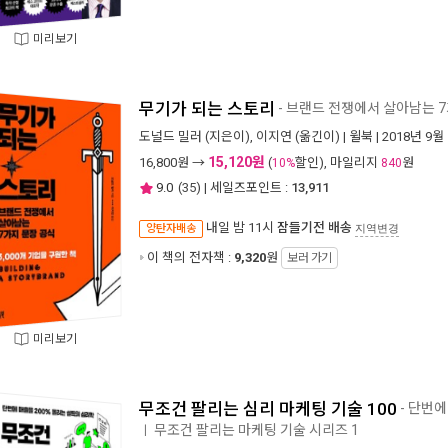
미리보기
무기가 되는 스토리
- 브랜드 전쟁에서 살아남는 
도널드 밀러
(지은이),
이지연
(옮긴이) |
윌북
| 2018년 9월
15,120원
16,800
원 →
(
할인), 마일리지
원
10%
840
9.0
(
35
) | 세일즈포인트 :
13,911
내일 밤 11시
잠들기전 배송
양탄자배송
지역변경
이 책의 전자책 :
9,320
원
보러 가기
미리보기
무조건 팔리는 심리 마케팅 기술 100
- 단번에
무조건 팔리는 마케팅 기술 시리즈 1
ㅣ