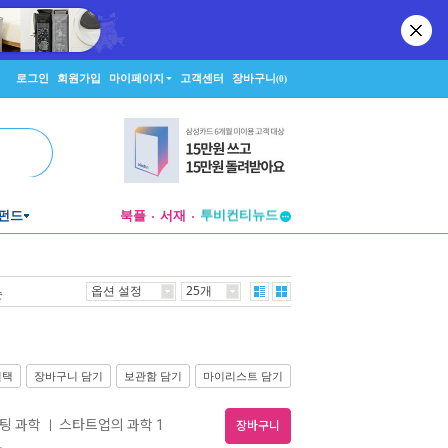
로그인
회원가입
마이페이지
고객센터
장바구니
(0)
투비컨티뉴드
펀드
북플
서재
창작플랫폼
투비컨티뉴드
옵션 설정
25개
순
선택
장바구니 담기
보관함 담기
마이리스트 담기
케팅 과학
스타트업의 과학 1
ㅣ
장바구니