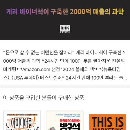
“돈으로 살 수 없는 어텐션을 잡아라” 게리 바이너척이 구축한 2
000억 매출의 과학 *24시간 만에 100만 부를 팔아치운 전설의
마케팅* *Amazon.com 선정 ‘2024 올해의 책’* *〈뉴욕타임
스〉, 〈USA 투데이〉 베스트셀러* 24시간 만에 100만 부라는 놀
라운 판매 기록을 세운 게리 바이너척의 최신작. 일명 게리비(Ga
ryVee)로 알려진 그는 소셜 플랫폼에서 어떻게 대중의 관심을
이 상품을 구입한 분들이 구매한 상품
끌어내고 수익화하는지 가장 잘 아는 인물로, 전 세계 4,500만
명이 그를 팔로우하며 24시간 그의 콘텐츠에 주목한다. 20세기
부터 21세기까지의 모든 소셜미디어를 섭렵한 게리비는 SNS 마
케팅의 선구자이자 지금까지도 가장 영향력 있는 세계 최고의 마