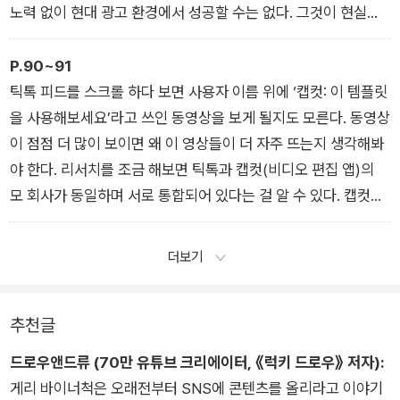
게 된다는 보장도 없다. 반면 관심사 그래프가 주도하는 알고리즘
노력 없이 현대 광고 환경에서 성공할 수는 없다. 그것이 현실이
은 시청자의 관심사가 변해도 자동으로 파악해 원하는 콘텐츠를
다.
보여준다. 사용자가 해당 플랫폼에 오래 머물 확률이 높아지는 것
2 현대 광고를 이루는 기본 구조
P.90~91
이다.
틱톡 피드를 스크롤 하다 보면 사용자 이름 위에 ‘캡컷: 이 템플릿
1 소셜미디어의 틱톡화
을 사용해보세요’라고 쓰인 동영상을 보게 될지도 모른다. 동영상
이 점점 더 많이 보이면 왜 이 영상들이 더 자주 뜨는지 생각해봐
야 한다. 리서치를 조금 해보면 틱톡과 캡컷(비디오 편집 앱)의
모 회사가 동일하며 서로 통합되어 있다는 걸 알 수 있다. 캡컷은
사용자가 빠르고 쉽게 콘텐츠를 제작하도록 도와준다. 틱톡은 더
많은 사용자가 플랫폼 내에서 콘텐츠를 제작하기를 바라기 때문
더보기
에 당연히 캡컷을 이용해 만든 영상을 더 많이 노출시킬 것이다.
따라서 캡컷 템플릿을 이용해 틱톡 동영상을 제작한다면 동영상
추천글
이 퍼지는 데 유리하다. 여러분은 반드시 이러한 사고 과정을 거
쳐야 한다.
드로우앤드류 (70만 유튜브 크리에이터, 《럭키 드로우》 저자):
3 현대 광고의 핵심 변수
게리 바이너척은 오래전부터 SNS에 콘텐츠를 올리라고 이야기