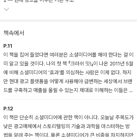
이 책은 지금까지와 다른 양상을 보이는 소셜 플랫폼의 진화에 주
목한다. 과거에는 팔로워 수가 마케팅 실행 시점을 결정했다면,
이제는 알고리즘을 통해 콘텐츠 당 조회수나 참여가 성패를 좌우
한다. 즉, 새로운 소셜미디어 세상에서는 팔로워 수가 아니라 콘
책속에서
텐츠 조회수가 생명이다. 사람들이 나의 콘텐츠에 얼마나 ‘어텐
션’하는지가 관건이다. 따라서 콘텐츠의 질이 그 어느 때보다 중
P.11
요해졌다. 유의미한 조회수를 얻으려면 그 어느 때보다도 전략적
이 책을 집어 들었다면 여러분은 소셜미디어를 해야 한다는 걸 이
이고 꼼꼼하게 접근해야 한다. 가업인 와인 가게 홈페이지에서 전
미 알고 있을 것이다. 나의 첫 책 『크러쉬 잇!』이 나온 2011년 5월
세계가 열광하는 틱톡, 인스타그램, 유튜브, X, 링크드인, 스냅챗
에 비해 소셜미디어의 ‘효과’를 의심하는 사람은 이제 없다. 하지
까지 모두 장악한 그의 전략이 이제 베일을 벗는다.
만 현대 광고 플랫폼을 어떻게 사용해야 급변하는 세상에서 브랜
드를 구축하고 매출을 올릴 수 있는지 제대로 이해하는 이들은 드
물다. 이 책은 바로 그 방법을 알려준다.
서문
P.12
이 책은 단순히 소셜미디어에 관한 책이 아니다. 오늘날 주목도가
낮은 광고매체에서 스토리텔링의 기술과 과학을 마스터하는 방
법을 알려 주는 책이다. 물론 소셜미디어가 큰 비중을 차지하지만