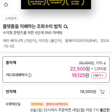
소득공제
플랫폼을 지배하는 조회수의 법칙
수익형 콘텐츠를 위한 6단계 SNS 마케팅
게리 베이너척
(지은이),
이지민
(옮긴이)
알에이치코리아(RHK)
2024
-10-02
종이책
25,000
원,
10%
22,500
원
+ 1,250원
19,125
원
카드최대혜택가
더보기
전자책
18,000
원
수령예상일
양탄자배송
썬데이 EXPRESS
오늘(일) 22시까지 주문하면 내일(월) 아침 7시
출근전