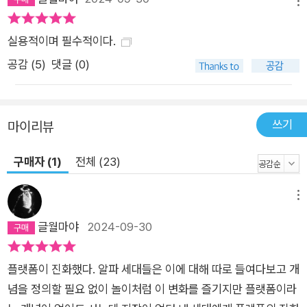
메뉴
인 등 플랫폼마다 다른 운영 방침과 코호트들 사이에서 어떤 문화
가 유행하는지 알아야 한다. 그래야 사진 한 장을 올려도 조회수
실용적이며 필수적이다.
를 터트릴 수 있다. 3단계는 본격적으로 ‘전략적인 유기적 콘텐츠
공감 (
5
)
댓글 (0)
(SOC)’를 만드는 법을 안내한다. 영상이 시작되고 첫 3초의 내
용, 영상에 어떤 문구를 써야 하는지, 동영상 제목, 동영상 길이
등 터지는 콘텐츠를 세세하게 분석했다. 4단계 ‘증폭’은 제작한
쓰기
마이리뷰
콘텐츠가 더 많은 사람에게 도달하게 만드는 전략을 다룬다. 이
단계를 거쳐 콘텐츠가 터졌다면, 그 콘텐츠를 바탕으로 수익형 콘
구매자 (1)
전체 (23)
텐츠를 제작하는 것이 바로 5단계다. 6단계 ‘포스트 콘텐츠 전략
(PCS)’은 콘텐츠가 사람들의 공감을 샀는지, 콘텐츠에 대해서
메뉴
누가, 어떤 의견을 말하는지 경청하며 반응을 살피는 전략이다.
글월마야
2024-09-30
이때 모은 인사이트는 다시 콘텐츠를 제작할 때 도움이 된다. 이
6단계 프레임워크는 상호보완적이며 사이클을 반복할수록 더 나
은 콘텐츠를 만들 수 있도록 돕는다. 이를 기반으로 콘텐츠를 만
플랫폼이 진화했다. 알파 세대들은 이에 대해 따로 들여다보고 개
든다면 팔로워가 없어도, 따로 요청하지 않아도, 광고를 돌리지
념을 정의할 필요 없이 놀이처럼 이 변화를 즐기지만 플랫폼이라
않아도 플랫폼이 알아서 퍼트려 준다. 이제 기하급수적으로 늘어