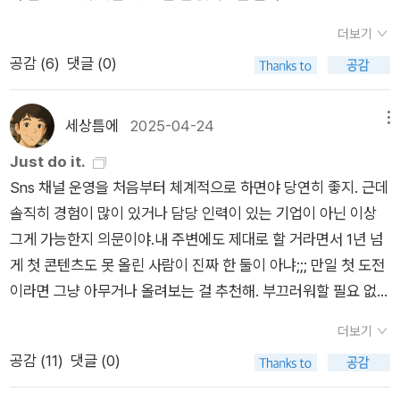
람들의 후기가 쏟아졌다. 국내에서도 70만 콘텐츠 크리에이터인
#콘텐츠마케팅 #퍼포먼스마케팅 #책리뷰 #RHK북클럽 #글월
더보기
‘드로우앤드류’, 틱톡에서 마케팅을 총괄하는 ‘이소라’, 인스타그
마야#밑줄#책추천
공감 (
6
)
댓글 (0)
램 컨설턴트인 ‘성공펭귄’ 같은 소셜미디어에서 명성을 얻은 이들
에게 찬사를 받았다. 그러니 ‘그저 읽고 끝나지 말고 제발 소셜미
디어를 직접 해보기’를 당부한다. 본인이 직접 콘텐츠를 올리지
세상틈에
2025-04-24
메뉴
않는다면 유의미한 결과를 얻을 수 없다. 가장 먼저 실행자가 되
Just do it.
자. 36가지 콘텐츠 유형 중에서 가장 마음에 드는 것으로 틱톡,
Sns 채널 운영을 처음부터 체계적으로 하면야 당연히 좋지. 근데
인스타그램, X, 링크드인, 페이스북, 유튜브, 스냅챗이 선호하는
솔직히 경험이 많이 있거나 담당 인력이 있는 기업이 아닌 이상
콘텐츠를 제작해보자. 이 책에서 이야기하는 콘텐츠 전략, 플랫폼
그게 가능한지 의문이야.내 주변에도 제대로 할 거라면서 1년 넘
심리, 콘텐츠 유형, 실제 예시를 통해 현실적인 수익 모델을 구축
게 첫 콘텐츠도 못 올린 사람이 진짜 한 둘이 아냐;;; 만일 첫 도전
한 비즈니스 모델을 완성하게 될 것이다.
이라면 그냥 아무거나 올려보는 걸 추천해. 부끄러워할 필요 없
어. 어차피 첨엔 보는 사람이 없으니까.ㅎ 일단 올리면서 배워가
더보기
는 게 개인에겐 가장 좋은 방법 같아.
공감 (
11
)
댓글 (0)