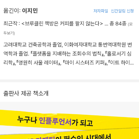
전시다. 가업인 지역의 주류 판매점을 세계적 규모로 성장시켰고,
옮긴이:
이지민
저자파일
신간알림 신청
그 과정에서 그 자신이 직접 명명한 ‘땡큐 이코노미’의 놀라운 가
능성을 간파했다. 이후 컨설턴트로서 땡큐 이코노미 원칙을 스포
최근작 :
<브루클린 책방은 커피를 팔지 않는다>
… 총 84종
(모
츠 영역과 소비재, 소매업에 적용하며 비즈니스 세계 전체에 소개
두보기)
했다. ‘게리비GaryVee’로 알려진 그는 트렌드를 발 빠르게 파악
고려대학교 건축공학과 졸업, 이화여자대학교 통번역대학원 번
하여 이러한 변화가 시장과 소비자 행동에 미치는 영향을 대중들
역학과 졸업. 『플랫폼을 지배하는 조회수의 법칙』,『홀로서기 심
에게 소개하고 있으며, 비즈니스 업계에서 가장 미래지향적인 인
리학』,『영원히 사울 레이터』, 『마이 시스터즈 키퍼』,『이트 하이딩
물로 인정받고 있다. 미국 남성 포털 사이트 에스크맨닷컴Askm
인 뉴욕』,『데이브 그롤 스토리텔러』, 『근원의 시간 속으로』 등 70
en.com 선정 2009년 가장 영향력 있는 남성 49인, 경제 주간지
여 권을 우리말로 옮겼다.
<비즈니스 위크Business Week> 선정 모든 기업가가 따라야
출판사 제공 책소개
할 20인에 이름을 올렸으며, <뉴욕 타임스> 선정 베스트셀러 작
가에 5회에 걸쳐 이름을 올린 저자이자 세계에서 가장 인기 있는
강연가 중 한 명이다. 게리는 SNS를 통해 매일 자신의 일상을 기
록하고 공유하고 있으며, 현재 4,500만 명이 넘는 팔로워를 보유
하고 있다. 지은 책으로는 『12 1/2 부와 성공을 부르는 12가지 원
칙』, 『크러싱 잇! SNS로 부자가 된 사람들』 등이 있다.