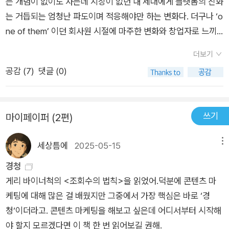
는 개념이 없이도 사는데 지장이 없던 내 세대에게 플랫폼의 진화
나는 조회수를 경험해보자. “속임수도, 허황된 약속도, 단 한 줄
는 거듭되는 엄청난 파도이며 적응해야만 하는 변화다. 더구나 ‘o
의 헛소리도 없다!” 어디든 적용할 수 있으며 즉각적이고 매우 강
ne of them’ 이던 회사원 시절에 마주한 변화와 창업자로 느끼
력한 조회수의 법칙 게리 바이너척은 제대로 된 SNS 마케팅 전
는 변화는,그 입체도와 충격이 전혀 달랐다.🥶😱😱사업을 시작
더보기
략을 위해 콘텐츠를 제작하는 프레임워크 외에도 플랫폼의 심리
하며 마케팅과 전략으로 고민하던 중 알에이치 코리아에서 출간
공감 (
7
)
댓글 (0)
와 콘텐츠 유형, 실제 예시까지 알차게 담았다. 이 책의 ‘4부 현대
된 게리 바이너척의 새 책 ‘플랫폼을 지배하는 조회수의 법칙’이
광고 플랫폼의 개요’에서 틱톡, 인스타그램, X, 링크드인, 페이스
라는 샘플북을 제공받았고, 샘플북을 다 읽고 나서는 바로 정식
북, 유튜브, 스냅챗 등 각 플랫폼이 지닌 고유의 환경을 다루고 이
출간본을 구매했다.결론적으로 매우 도움이 됐고, 신선한 자극을
쓰기
마이페이퍼 (2편)
를 유리하게 사용하는 법까지 알려준다. ‘5부 콘텐츠 예시 분
받았다. 일례로 예전에는 팔로워를 쌓은 뒤 마케팅을 실행했다.
석’은 소셜미디어 속 콘텐츠 유형과 예시를 36가지로 정리해, 세
하지만 이제는 ‘알고리즘’을 통해 콘텐츠만으로도 조회수나 참여
세상틈에
2025-05-15
메뉴
상 모든 콘텐츠를 유형별로 한눈에 살펴볼 수 있다. ‘6부 실제 시
를 달성할 수 있다!! 이 말은 콘텐츠 조회수가 생명이라는 것이다.
나리오’에서는 가장 많이 받는 질문을 토대로 가상의 질문을 만들
정식 출간본에는 콘텐츠 조회수를 올리는 마케팅 전략과 실제 분
경청
어 답변했다. 실전에 바로 적용할 수 있는 정보와 자료가 가득하
석 등이 담겨 있다. 그리고 이 이상의 언급은 자제하겠다. 시간과
게리 바이너척의 <조회수의 법칙>을 읽었어.덕분에 콘텐츠 마
기에 이 책이 현지에서 출간된 후, “가장 높은 조회수가 200회였
돈을 들여 읽은 사람들만 그 전략을 알면 좋겠고, 더 솔직히 말하
케팅에 대해 많은 걸 배웠지만 그중에서 가장 핵심은 바로 ‘경
는데, 책을 읽은 후 2만 회를 넘길 수 있었다”, “실제로 여러 플랫
면 나만 알고 싶으니까…🤭🤫🤫🤐 #플랫폼을지배하는조회수의
청‘이더라고. 콘텐츠 마케팅을 해보고 싶은데 어디서부터 시작해
폼에서 수익을 늘릴 수 있었다” 등 즉각적으로 효과를 봤다는 사
법칙 #게리바이너척 #마케팅 #마케터 #마케팅책 #SNS마케팅
야 할지 모르겠다면 이 책 한 번 읽어보길 권해.