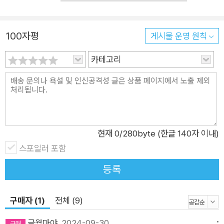
올린다면 조회수는 고작 수천 회에 그칠 것이다. 하지만 팔로워가
수십 명밖에 되지 않더라도 사람들과 관련된 콘텐츠를 올린다면,
100자평
게시물 운영 원칙
수백만의 조회수를 기록할 수 있다. 모두가 ‘피드’라는 한정된 공
간을 두고 조회수를 얻기 위해 경쟁하고 있다. 그렇다면 이를 돌
카테고리
파할 해법은 무엇일까. 어떻게 하면 사용자들의 어텐션을 얻을 수
있을까. “팔로워 수가 없어도, 광고를 돌리지 않아도 터질 수 있
다” 억대 조회수로 입증한 게리비의 수익형 콘텐츠를 위한 6단계
내가 게시한 콘텐츠로 유의미한 수익을 기대하려면 그 어느 때보
다도 전략적이고 꼼꼼한 접근이 필요하다. 게리 바이너척은 조회
현재
0
/280byte (한글 140자 이내)
수가 터지는 6단계 프레임워크를 구축했다. 1단계는 ‘코호트(Co
스포일러 포함
hort) 개발’이다. 코호트란 소비자 집단을 뜻하며, 가장 먼저 콘
등록
텐츠를 소비할 사람들이 누구인지 정의를 내리는 것이다. 이를 통
해 그저 그런 콘텐츠가 아니라 독특하고 기발한 콘텐츠 시나리오
구매자 (1)
전체 (9)
를 작성할 수 있다. 2단계는 콘텐츠 제작에 영향을 미치는 ‘플랫
폼과 문화(PAC)’를 파악하는 것이다. 틱톡, 인스타그램, 링크드
글월마야
2024-09-30