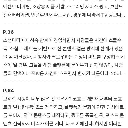
이벤트 마케팅, 소장용 제품 개발, 스트리밍 서비스 광고, 브랜드
컬래버레이션, 인플루언서 파트너십, 경우에 따라서 TV 광고나
옥외 광고판처럼 전통적인 광고 캠페인 같은 전략도 포함될 수 있
다. 데이트레이더가 현 상황을 주시하기 위해 금융 시장을 끊임없
P.36
이 공부하듯 우리도 사람들이 무엇에 관심을 보이는지, 그러한 관
소셜미디어가 성숙 단계에 진입하면서 사람들은 시간이 흐를수
심을 사로잡기 위해 드는 비용은 얼마인지, 그 관심이 하루 사이
록 ‘소셜 그래프’를 기반으로 한 콘텐츠 접근 방식에 한계가 있음
에 어떻게 바뀌는지 끊임없이 연구해야 한다. 비즈니스와 브랜드
을 곧 깨달았다. 시청자가 팔로우하는 계정이 피드를 구성하는 기
를 위한 최고의 마케팅 및 판매 전략은 이 과정에서 나온다. 사람
준이 될 경우, 그들을 해당 플랫폼에 묶어두기 쉽지 않았다. 사람
들이 무엇에 관심을 가지고 어디에 주의를 기울이는지 알아야 그
들의 인맥이나 취향은 시간이 흐르면서 변하기 때문이다. 20대
들에게 무언가를 팔 기회가 생긴다.
초반에는 창업에 관한 유튜브 채널을 구독했을지 모르지만 그러
서문
한 야망이 사라진 20대 후반에도 그러할까? 고등학교 시절에는
P.64
좋아하는 예술가에 관한 페이스북 페이지를 팔로우했을지 모르
고려할 사항이 너무 많은 것 같은가? 코호트 개발에서부터 코호
지만 음악 취향이 바뀐다면? 소셜 그래프 환경 내에서 원하는 콘
트와 밀접한 콘텐츠를 제작하고, 플랫폼과 문화에 관한 인사이트
텐츠를 꾸준히 공급받으려면 새로운 사람이나 페이지를 계속해
를 모아서, 광고 콘텐츠를 제작하고, 광고를 증폭한 뒤, 포스트 콘
서 팔로우해야 한다. 상당히 피곤한 일인데다 원하는 콘텐츠를 보
텐츠 전략까지 머리가 아플 거다. 나도 이해된다. 하지만 이러한