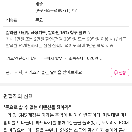
배송
(중구 서소문로 89-31 )
변경
배송료
무료
알라딘 만권당 삼성카드, 알라딘 15% 청구 할인
최대 1만원 또는 2만원 할인(전월 30만원 또는 60만원 이용 시) / 카드
발급월 +1개월까지는 전월 실적이 없어도 최대 1만원 혜택 제공
카드/간편결제 할인
무이자 할부
소득공제 1,020원
관심 저자, 시리즈의 출간 알림을 받아보세요
신청
편집장의 선택
"돈으로 살 수 없는 어텐션을 잡아라"
나의 첫 SNS 계정은 이제는 추억이 된 '싸이월드'이다. 매일매일 미니
홈피를 드나들며, 파도타기를 통해 1촌들을 둘러봤고, 도토리로 BGM
을 바꿨으며, 미니룸을 꾸몄다. SNS는 소통의 공간이자 놀이의 공간