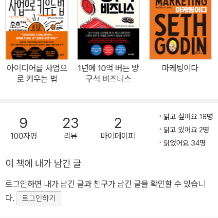
케팅 전문가다. 자신의 전문 분야인 SNS 마케팅 기법을 좀 더 정
밀하게 분석한 이 책은 지금까지와 다른 양상을 보이는 소셜 플랫
폼의 진화에 주목한다. 과거에는 팔로워 수가 마케팅 실행 시점을
결정했다면, 이제는 알고리즘을 통해 콘텐츠 당 조회수나 참여가
성패를 좌우한다. 즉, 새로운 소셜미디어 세상에서는 팔로워 수가
아이디어를 사업으
1년에 10억 버는 방
마케팅이다
로 키우는 법
구석 비즈니스
아니라 콘텐츠 조회수가 생명이다. 사람들이 나의 콘텐츠에 얼마
나 ‘어텐션’하는지가 관건이다. 따라서 콘텐츠의 질이 그 어느 때
보다 중요해졌다. 유의미한 조회수를 얻으려면 그 어느 때보다도
읽고 싶어요 18명
9
23
2
전략적이고 꼼꼼하게 접근해야 한다. 가업인 와인 가게 홈페이지
읽고 있어요 2명
100자평
리뷰
마이페이퍼
에서 전 세계가 열광하는 틱톡, 인스타그램, 유튜브, X, 링크드인,
읽었어요 34명
스냅챗까지 모두 장악한 그의 전략이 이제 베일을 벗는다. #조회
이 책에 내가 남긴 글
수 #마케팅 #콘텐츠 #SNS #인플루언서 #틱톡 #인스타그램 #
페이스북 #X #링크드인 #스냅챗 “아무도 보지 않는다면 소셜미
로그인하면 내가 남긴 글과 친구가 남긴 글을 확인할 수 있습니
디어는 ‘시간과 돈 낭비’다” SNS 마케팅의 일인자, 게리 바이너
다.
로그인하기
척의 귀환 전 세계의 ‘어텐션’을 사로잡은 마케팅 바이블 오늘날