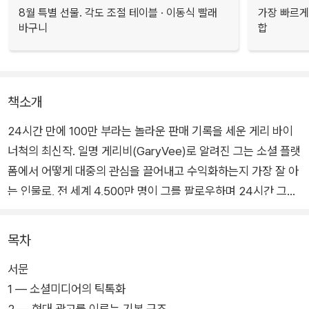
8월 특별 선물. 각도 조절 테이블 · 이동식 빨래
가장 빠르게
바구니
합
책소개
24시간 만에 100만 부라는 놀라운 판매 기록을 세운 게리 바이
너척의 최신작. 일명 게리비(GaryVee)로 알려진 그는 소셜 플랫
폼에서 어떻게 대중의 관심을 끌어내고 수익화하는지 가장 잘 아
는 인물로, 전 세계 4,500만 명이 그를 팔로우하며 24시간 그의
콘텐츠에 주목한다. 20세기부터 21세기까지의 모든 소셜미디어
를 섭렵한 게리비는 SNS 마케팅의 선구자이자 지금까지도 가장
목차
영향력 있는 세계 최고의 마케팅 전문가다.
서문
1 — 소셜미디어의 틱톡화
자신의 전문 분야인 SNS 마케팅 기법을 좀 더 정밀하게 분석한
2 — 현대 광고를 이루는 기본 구조