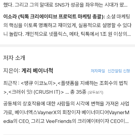
했다. 그리고 그의 말대로 SNS가 성공을 좌우하는 시대가 왔다.
이제 그는 팔로워가 아니라 조회수에 집중하라고 이야기한다. 바
이소라 (틱톡 크리에이티브 프로덕트 마케팅 총괄):
소셜 마케팅
로 이 책에 게시물 하나를 올리더라도 조회수가 터지는 소셜 마케
의 핵심을 이토록 명쾌하고 재미있게, 실용적으로 설명할 수 있다
팅의 기술과 과학을 담았다. 개인적으로 이 책에 적힌 게리비의
니 놀랍다. 개인적으로 넷플릭스, 메타, 틱톡에서 1조 원 이상의
전략들을 하나씩 해볼 생각에 두근거린다. 이 책과 함께라면 팔로
광고와 마케팅을 이끌며 복잡한 소셜미디어 생태계를 체감했기
워가 없어도, 광고를 돌리지 않아도 콘텐츠를 터트릴 수 있다. 성
에 이 책의 진가를 느낄 수 있었다. 소셜미디어는 대기업부터 개
공하고 싶다면 제발 이 책을 사라.
저자 소개
인사업자까지 필수로 활용해야 할 중요한 채널이다. 게리 바이너
척은 이 책에서 사람들의 관심, 조회수 그리고 수익화를 극대화하
지은이:
게리 베이너척
저자파일
신간알림 신청
는 시스템을 명확하게 제시한다.
최근작 :
<땡큐 이코노미>
,
<플랫폼을 지배하는 조회수의 법칙
>
,
<크러쉬 잇! (CRUSH IT)>
… 총 35종
(모두보기)
공동체의 상호작용에 대한 사람들의 시각에 변혁을 가져온 사업
가로, 베이너엑스VaynerX의 회장이자 베이너미디어VaynerM
edia의 CEO, 그리고 VeeFriends의 크리에이터이자 CEO이다.
베이너엑스는 1억 5,000만 달러 규모가 넘는 미디어 홀딩 에이