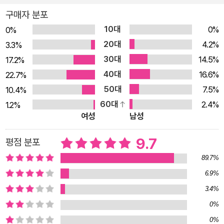
빠르게 성장하는 기업, 브랜드, 크리에이터, 인플루언서에는 공통
구매자 분포
점이 있다. 바로 소셜 플랫폼에서 조회수가 폭발하는 콘텐츠를 제
10대
0%
0%
작한다는 것이다. 이제 사람들은 대중의 눈과 귀가 모이는 바로
20대
4.2%
3.3%
그곳에 성공과 매출 증대의 기회가 있다는 걸 잘 알고 있다. 하지
30대
14.5%
17.2%
만 어떻게 해야 조회수 높은 콘텐츠를 만들 수 있는지, 소셜미디
40대
16.6%
22.7%
어에서 브랜드를 구축하고 매출을 올리는 법을 제대로 이해하는
50대
7.5%
10.4%
사람은 드물다. 20년 이상 사업 및 마케팅을 성공으로 이끈 게리
60대
2.4%
1.2%
바이너척은 2008년부터 사람들의 관심을 사로잡는 인터넷 세상
여성
남성
에 성공의 기회가 있다는 것을 기민하게 알아채고, 지금까지 수많
은 SNS를 섭렵하며 소셜미디어의 진화를 경험했다. 그리고 현재
9.7
평점 분포
모든 소셜 플랫폼이 틱톡의 알고리즘을 따라서 팔로워가 아닌 사
89.7%
용자의 관심사를 바탕으로 콘텐츠를 노출하고 있음을 포착했다.
6.9%
이러한 변화 덕분에 이제 사용자는 팔로워 수에 상관없이 콘텐츠
3.4%
만으로 수백만 조회수를 기록할 수 있다. 따라서 소셜 플랫폼에
0%
올리는 콘텐츠의 질이 그 어느 때보다도 중요해졌다. 틱톡 팔로워
0%
가 아무리 수백만 명이나 된다 한들, 아무도 관심 없는 콘텐츠를