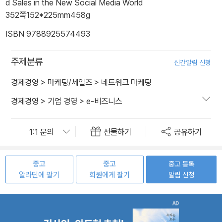
d Sales in the New Social Media World
352쪽
152*225mm
458g
ISBN 9788925574493
주제분류
신간알림 신청
경제경영
>
마케팅/세일즈
>
네트워크 마케팅
경제경영
>
기업 경영
>
e-비즈니스
선물하기
공유하기
중고
중고
중고 등록
알라딘에 팔기
회원에게 팔기
알림 신청