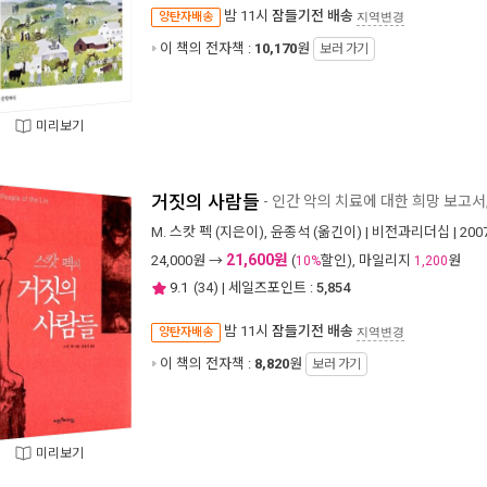
밤 11시
잠들기전 배송
양탄자배송
지역변경
이 책의 전자책 :
10,170
원
보러 가기
미리보기
거짓의 사람들
- 인간 악의 치료에 대한 희망 보고서
M. 스캇 펙
(지은이),
윤종석
(옮긴이) |
비전과리더십
| 20
21,600원
24,000
원 →
(
할인), 마일리지
원
10%
1,200
9.1
(
34
) | 세일즈포인트 :
5,854
밤 11시
잠들기전 배송
양탄자배송
지역변경
이 책의 전자책 :
8,820
원
보러 가기
미리보기