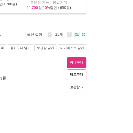
홍은전 지음 | 봄날의책
 / 700원)
11,700
원(
10%
할인 / 650원)
옵션 설정
25개
순
선택
장바구니 담기
보관함 담기
마이리스트 담기
장바구니
바로구매
 3월
보관함