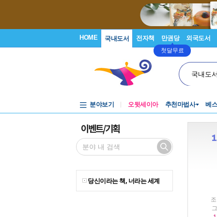
HOME
전자책
만권당
외국도서
국내도서
첫달무료
국내도
분야보기
오뒷세이아
추천마법사
베
이벤트/기획
당신이라는 책, 너라는 세계
조
그
1