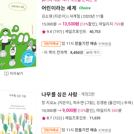
어린이라는 세계
Choice
김소영
(지은이) |
사계절
| 2020년 11월
13,500원
15,000
원 →
(
할인), 마일리지
원
10%
750
9.4
(
197
) | 세일즈포인트 :
40,753
밤 11시
잠들기전 배송
양탄자배송
지역변경
이 책의 전자책 :
9,450
원
보러 가기
미리보기
나무를 심은 사람
- 개정2판
장 지오노
(지은이),
최수연
(그림),
김경온
(옮긴이) |
두레
|
9,000원
10,000
원 →
(
할인), 마일리지
원
10%
500
8.7
(
122
) | 세일즈포인트 :
11,635
밤 11시
잠들기전 배송
양탄자배송
지역변경