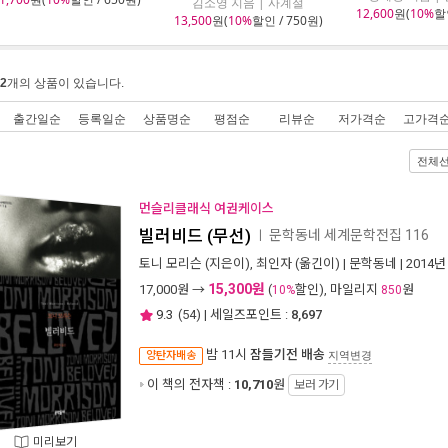
김소영 지음 | 사계절
12,600
원(
10%
할인
13,500
원(
10%
할인 / 750원)
2
개의 상품이 있습니다.
출간일순
등록일순
상품명순
평점순
리뷰순
저가격순
고가격
전체
먼슬리클래식 여권케이스
빌러비드 (무선)
문학동네 세계문학전집 116
ㅣ
토니 모리슨
(지은이),
최인자
(옮긴이) |
문학동네
| 2014년
15,300원
17,000
원 →
(
할인), 마일리지
원
10%
850
9.3
(
54
) | 세일즈포인트 :
8,697
밤 11시
잠들기전 배송
양탄자배송
지역변경
이 책의 전자책 :
10,710
원
보러 가기
미리보기