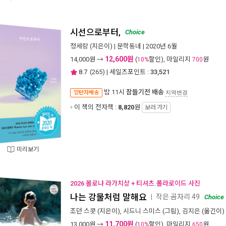
시선으로부터,
Choice
정세랑
(지은이) |
문학동네
| 2020년 6월
12,600원
14,000
원 →
(
할인), 마일리지
원
10%
700
8.7
(
265
) | 세일즈포인트 :
33,521
밤 11시
잠들기전 배송
양탄자배송
지역변경
이 책의 전자책 :
8,820
원
보러 가기
미리보기
2026 볼로냐 라가치상 + 티셔츠.폴라로이드 사진
나는 강물처럼 말해요
작은 곰자리 49
ㅣ
Choice
조던 스콧
(지은이),
시드니 스미스
(그림),
김지은
(옮긴이) 
11,700원
13,000
원 →
(
할인), 마일리지
원
10%
650