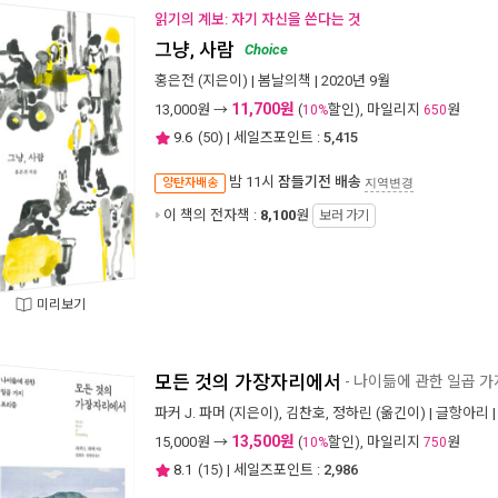
읽기의 계보: 자기 자신을 쓴다는 것
그냥, 사람
Choice
홍은전
(지은이) |
봄날의책
| 2020년 9월
11,700원
13,000
원 →
(
할인), 마일리지
원
10%
650
9.6
(
50
) | 세일즈포인트 :
5,415
밤 11시
잠들기전 배송
양탄자배송
지역변경
이 책의 전자책 :
8,100
원
보러 가기
미리보기
모든 것의 가장자리에서
- 나이듦에 관한 일곱 
파커 J. 파머
(지은이),
김찬호
,
정하린
(옮긴이) |
글항아리
|
13,500원
15,000
원 →
(
할인), 마일리지
원
10%
750
8.1
(
15
) | 세일즈포인트 :
2,986