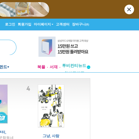
로그인
회원가입
마이페이지
고객센터
장바구니
(0)
투비컨티뉴드
펀드
북플
서재
창작플랫폼
투비컨티뉴드
터,
그냥, 사람
 문학동네