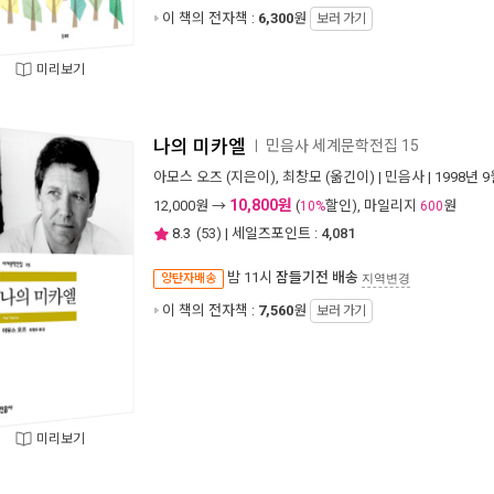
이 책의 전자책 :
6,300
원
보러 가기
미리보기
나의 미카엘
민음사 세계문학전집 15
ㅣ
아모스 오즈
(지은이),
최창모
(옮긴이) |
민음사
| 1998년 
10,800원
12,000
원 →
(
할인), 마일리지
원
10%
600
8.3
(
53
) | 세일즈포인트 :
4,081
밤 11시
잠들기전 배송
양탄자배송
지역변경
이 책의 전자책 :
7,560
원
보러 가기
미리보기