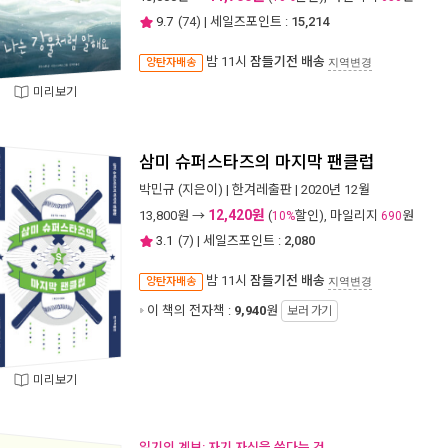
9.7
(
74
) | 세일즈포인트 :
15,214
밤 11시
잠들기전 배송
양탄자배송
지역변경
미리보기
삼미 슈퍼스타즈의 마지막 팬클럽
박민규
(지은이) |
한겨레출판
| 2020년 12월
12,420원
13,800
원 →
(
할인), 마일리지
원
10%
690
3.1
(
7
) | 세일즈포인트 :
2,080
밤 11시
잠들기전 배송
양탄자배송
지역변경
이 책의 전자책 :
9,940
원
보러 가기
미리보기
읽기의 계보: 자기 자신을 쓴다는 것