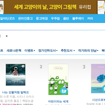
알라딘굿즈
온라인중고
중고매장
우주점
음반
블루레이
커피
서
스트
새로나온책
이벤트
정가인하도서
추천도서
작가와의 만남
북
나는 강물처럼 말해요
던 스콧 지음, 시드니 스미스
시선으로부
림, 김지은 옮김 | 책읽는곰
어린이라는 세계
정세랑 지음 |
1,700
원(
10%
할인 / 650원)