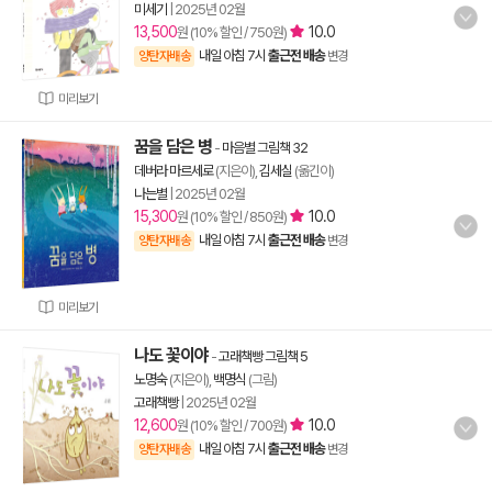
미세기
|
2025년 02월
13,500
10.0
원 (10% 할인 / 750원)
내일 아침 7시
출근전 배송
양탄자배송
변경
미리보기
꿈을 담은 병
-
마음별 그림책 32
데버라 마르세로
(지은이),
김세실
(옮긴이)
나는별
|
2025년 02월
15,300
10.0
원 (10% 할인 / 850원)
내일 아침 7시
출근전 배송
양탄자배송
변경
미리보기
나도 꽃이야
-
고래책빵 그림책 5
노명숙
(지은이),
백명식
(그림)
고래책빵
|
2025년 02월
12,600
10.0
원 (10% 할인 / 700원)
내일 아침 7시
출근전 배송
양탄자배송
변경