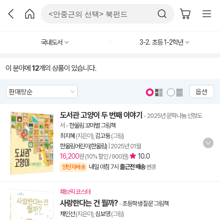
국내도서
3-2. 초등 1-2학년
이 분야에
12
개의 상품이 있습니다.
옵션
도서관 고양이 두 번째 이야기
- 2025년 문학나눔 선정도
서
-
한울림 꼬마별 그림책
최지혜
(지은이),
김고둥
(그림)
한울림어린이(한울림)
|
2025년 01월
16,200
10.0
원 (10% 할인 / 900원)
내일 아침 7시
출근전 배송
양탄자배송
변경
패브릭 코스터
사랑한다는 건 뭘까?
-
초등학생 질문 그림책
채인선
(지은이),
심보영
(그림)