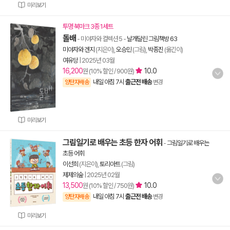
미리보기
투명 북마크 3종 1세트
돌배
- 미야자와 컬렉션 5
-
날개달린 그림책방 63
미야자와 겐지
(지은이),
오승민
(그림),
박종진
(옮긴이)
여유당
|
2025년 03월
16,200
10.0
원 (10% 할인 / 900원)
내일 아침 7시
출근전 배송
양탄자배송
변경
미리보기
그림일기로 배우는 초등 한자 어휘
-
그림일기로 배우는
초등 어휘
이선희
(지은이),
토리아트
(그림)
제제의숲
|
2025년 02월
13,500
10.0
원 (10% 할인 / 750원)
내일 아침 7시
출근전 배송
양탄자배송
변경
미리보기