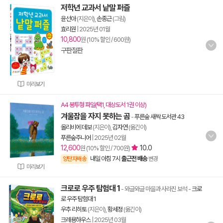
저학년 교과서 낱말 퍼즐
윤선아
(지은이),
손종근
(그림)
효리원
|
2025년 01월
10,800
원 (10% 할인 / 600원)
구판절판
미리보기
A4 봉투형 파일(택1, 대상도서 1권 이상)
겨울잠을 자지 못하는 곰
-
푸른숲 새싹 도서관 43
올리비에 데보
(지은이),
김자연
(옮긴이)
푸른숲주니어
|
2025년 02월
12,600
10.0
원 (10% 할인 / 700원)
내일 아침 7시
출근전 배송
양탄자배송
변경
미리보기
크로로 우주 탐험대 1
- 와글와글 마을과 사라진 보석
-
크로
로 우주 탐험대 1
우추 리히토
(지은이),
황세정
(옮긴이)
크레용하우스
|
2025년 03월