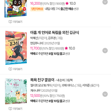
16,200
10.0
원 (10% 할인 / 900원)
내일 아침 7시
출근전 배송
양탄자배송
변경
미리보기
아홉 개 언어로 독립을 외친 김규식
박혜선
(지은이),
김주경
(그림)
현암주니어
|
2025년 01월
11,700
10.0
원 (10% 할인 / 650원)
택배
로 주문하면
8월 10일 출고
변경
미리보기
목욕 친구 깔끔이
-
내 손에 그림책
엘리프 요낫 토가이
(지은이),
괴제 아이스
(그림),
서희준
(옮긴이)
계수나무
|
2025년 01월
13,500
원 (10% 할인 / 750원)
택배
로 주문하면
8월 10일 출고
변경
미리보기