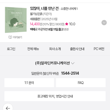
있잖아, 너를 만난 건
-
소중한 너에게 1
물기남은흙
(지은이)
세용출판
|
2025년 03월
14,400
10.0
원 (10% 할인 / 800원)
택배
로 주문하면
8월 11일 출고
변경
미리보기
로그인
전체 메뉴
회사 소개
출판사 안내
PC 버전
(주)알라딘커뮤니케이션
1544-2514
일반문의 (발신자 부담)
1:1 문의
FAQ
중고매장 위치, 영업시간 안내
뒤로가