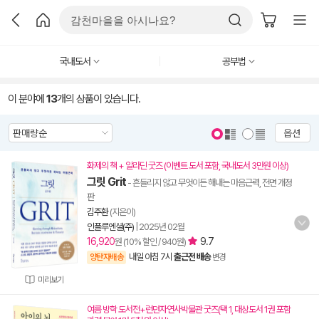
국내도서
공부법
이 분야에
13
개의 상품이 있습니다.
옵션
화제의 책 + 알라딘 굿즈 (이벤트 도서 포함, 국내도서 3만원 이상)
그릿 Grit
- 흔들리지 않고 무엇이든 해내는 마음근력, 전면 개정
판
김주환
(지은이)
인플루엔셜(주)
|
2025년 02월
16,920
9.7
원 (10% 할인 / 940원)
내일 아침 7시
출근전 배송
양탄자배송
변경
미리보기
여름 방학 도서전+런던자연사박물관 굿즈(택 1, 대상도서 1권 포함