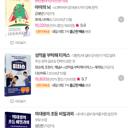
관련 분야 1만 5천 원 이상)
아이의 뇌
- 뇌과학에서 찾아낸 4가지 양육 원칙
김붕년
(지은이)
포레스트북스
|
2024년 12월
16,020
9.9
원 (10% 할인 / 890원)
내일 아침 7시
출근전 배송
양탄자배송
변경
미리보기
성적을 부탁해 티처스
- 대한민국 일타 강사진이 직접 알려
주는 성적 급상승 전략의 모든 것
정승제
,
조정식
,
채널A <성적을 부탁해 티처스> 제작팀
(지은이)
다산에듀
|
2024년 10월
19,800
9.7
원 (10% 할인 / 1,100원)
내일 아침 7시
출근전 배송
양탄자배송
변경
미리보기
의대생의 초등 비밀과외
- 내 아이 공부 정서를 위한 실전 학
부모 수업
임민찬
(지은이)