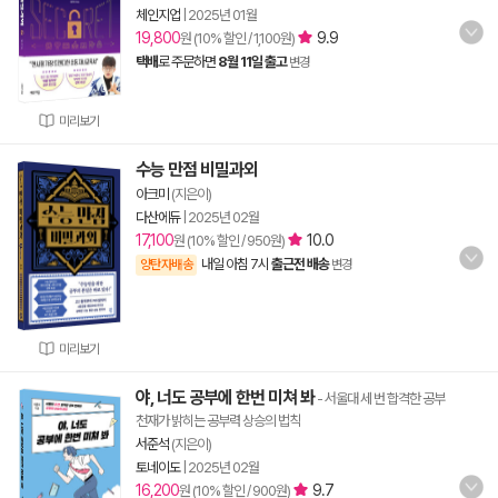
체인지업
|
2025년 01월
19,800
9.9
원 (10% 할인 / 1,100원)
택배
로 주문하면
8월 11일 출고
변경
미리보기
수능 만점 비밀과외
아크미
(지은이)
다산에듀
|
2025년 02월
17,100
10.0
원 (10% 할인 / 950원)
내일 아침 7시
출근전 배송
양탄자배송
변경
미리보기
야, 너도 공부에 한번 미쳐 봐
- 서울대 세 번 합격한 공부
천재가 밝히는 공부력 상승의 법칙
서준석
(지은이)
토네이도
|
2025년 02월
16,200
9.7
원 (10% 할인 / 900원)