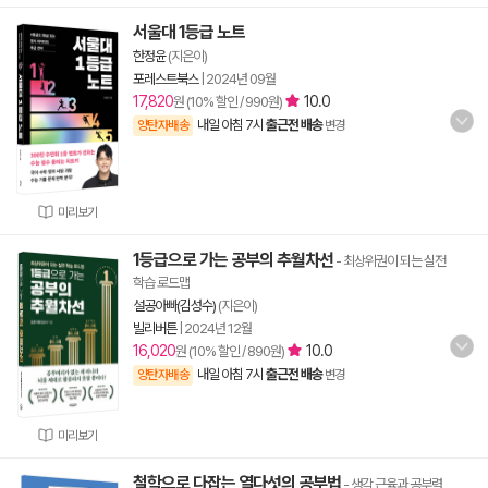
서울대 1등급 노트
한정윤
(지은이)
포레스트북스
|
2024년 09월
17,820
10.0
원 (10% 할인 / 990원)
내일 아침 7시
출근전 배송
양탄자배송
변경
미리보기
1등급으로 가는 공부의 추월차선
- 최상위권이 되는 실전
학습 로드맵
설공아빠(김성수)
(지은이)
빌리버튼
|
2024년 12월
16,020
10.0
원 (10% 할인 / 890원)
내일 아침 7시
출근전 배송
양탄자배송
변경
미리보기
철학으로 다잡는 열다섯의 공부법
- 생각 근육과 공부력