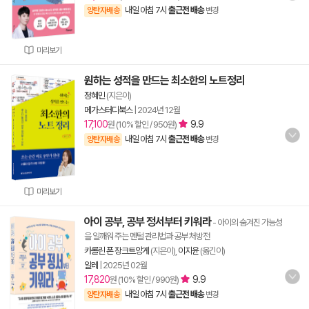
내일 아침 7시
출근전 배송
양탄자배송
변경
미리보기
원하는 성적을 만드는 최소한의 노트정리
정혜민
(지은이)
메가스터디북스
|
2024년 12월
17,100
9.9
원 (10% 할인 / 950원)
내일 아침 7시
출근전 배송
양탄자배송
변경
미리보기
아이 공부, 공부 정서부터 키워라
- 아이의 숨겨진 가능성
을 일깨워 주는 멘털 관리법과 공부 처방전
카롤린 폰 장크트앙게
(지은이),
이지윤
(옮긴이)
알레
|
2025년 02월
17,820
9.9
원 (10% 할인 / 990원)
내일 아침 7시
출근전 배송
양탄자배송
변경