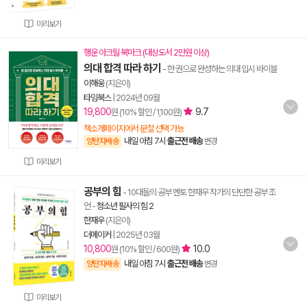
미리보기
행운 아크릴 북마크 (대상도서 2만원 이상)
의대 합격 따라 하기
- 한 권으로 완성하는 의대 입시 바이블
이해웅
(지은이)
타임북스
|
2024년 09월
19,800
9.7
원 (10% 할인 / 1,100원)
책소개페이지에서 분철 선택 가능
내일 아침 7시
출근전 배송
양탄자배송
변경
미리보기
공부의 힘
- 10대들의 공부 멘토 한재우 작가의 단단한 공부 조
언
-
청소년 필사의 힘 2
한재우
(지은이)
더메이커
|
2025년 03월
10,800
10.0
원 (10% 할인 / 600원)
내일 아침 7시
출근전 배송
양탄자배송
변경
미리보기