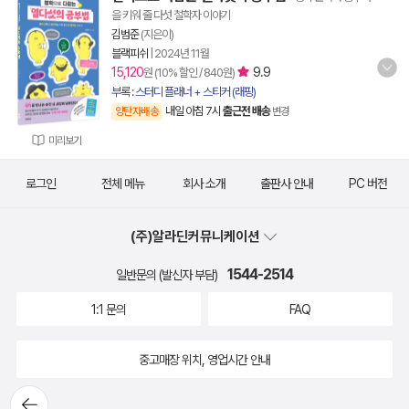
을 키워 줄 다섯 철학자 이야기
김범준
(지은이)
블랙피쉬
|
2024년 11월
15,120
9.9
원 (10% 할인 / 840원)
부록 : 스터디 플래너 + 스티커 (래핑)
내일 아침 7시
출근전 배송
양탄자배송
변경
미리보기
로그인
전체 메뉴
회사 소개
출판사 안내
PC 버전
(주)알라딘커뮤니케이션
1544-2514
일반문의 (발신자 부담)
1:1 문의
FAQ
중고매장 위치, 영업시간 안내
뒤로가