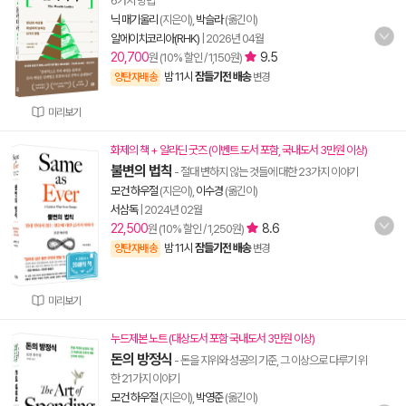
6가지 방법
닉 매기울리
(지은이),
박슬라
(옮긴이)
알에이치코리아(RHK)
|
2026년 04월
20,700
9.5
원 (10% 할인 / 1,150원)
밤 11시
잠들기전 배송
양탄자배송
변경
미리보기
화제의 책 + 알라딘 굿즈 (이벤트 도서 포함, 국내도서 3만원 이상)
불변의 법칙
- 절대 변하지 않는 것들에 대한 23가지 이야기
모건 하우절
(지은이),
이수경
(옮긴이)
서삼독
|
2024년 02월
22,500
8.6
원 (10% 할인 / 1,250원)
밤 11시
잠들기전 배송
양탄자배송
변경
미리보기
누드제본 노트 (대상도서 포함 국내도서 3만원 이상)
돈의 방정식
- 돈을 지위와 성공의 기준, 그 이상으로 다루기 위
한 21가지 이야기
모건 하우절
(지은이),
박영준
(옮긴이)