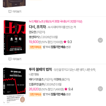
미리보기
누드제본 노트 (대상도서 포함 국내도서 3만원 이상)
다시, 초격차
- AI 시대에 차이를 만드는 격
권오현
(지은이)
쌤앤파커스
|
2026년 03월
19,800
9.3
원 (10% 할인 / 1,100원)
밤 11시
잠들기전 배송
양탄자배송
변경
미리보기
투자 불패의 법칙
- 당신을 망치고 있는 나쁜 생각, 나쁜 숫자,
나쁜 행동
배리 리트홀츠
(지은이),
이영래
(옮긴이)
인플루엔셜(주)
|
2026년 03월
26,820
9.4
원 (10% 할인 / 1,490원)
밤 11시
잠들기전 배송
양탄자배송
변경