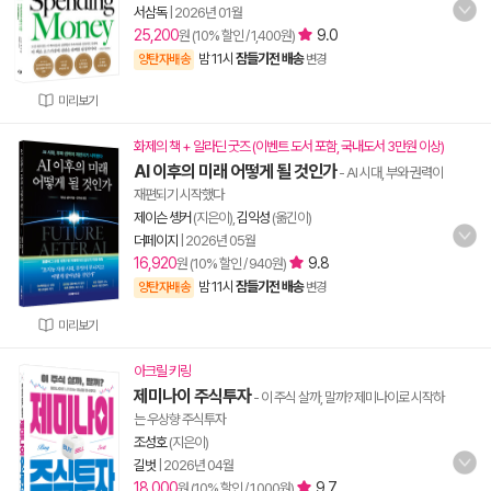
서삼독
|
2026년 01월
25,200
9.0
원 (10% 할인 / 1,400원)
밤 11시
잠들기전 배송
양탄자배송
변경
미리보기
화제의 책 + 알라딘 굿즈 (이벤트 도서 포함, 국내도서 3만원 이상)
AI 이후의 미래 어떻게 될 것인가
- AI 시대, 부와 권력이
재편되기 시작했다
제이슨 솅커
(지은이),
김익성
(옮긴이)
더페이지
|
2026년 05월
16,920
9.8
원 (10% 할인 / 940원)
밤 11시
잠들기전 배송
양탄자배송
변경
미리보기
아크릴 키링
제미나이 주식투자
- 이 주식 살까, 말까? 제미나이로 시작하
는 우상향 주식투자
조성호
(지은이)
길벗
|
2026년 04월
18,000
9.7
원 (10% 할인 / 1,000원)