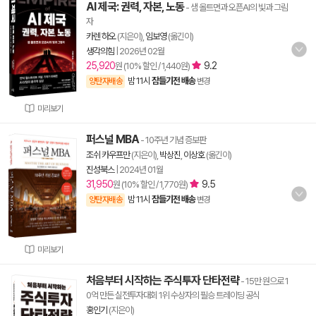
AI 제국: 권력, 자본, 노동
- 샘 올트먼과 오픈AI의 빛과 그림
자
카렌 하오
(지은이),
임보영
(옮긴이)
생각의힘
|
2026년 02월
25,920
9.2
원 (10% 할인 / 1,440원)
밤 11시
잠들기전 배송
양탄자배송
변경
미리보기
퍼스널 MBA
- 10주년 기념 증보판
조쉬 카우프만
(지은이),
박상진
,
이상호
(옮긴이)
진성북스
|
2024년 01월
31,950
9.5
원 (10% 할인 / 1,770원)
밤 11시
잠들기전 배송
양탄자배송
변경
미리보기
처음부터 시작하는 주식투자 단타전략
- 15만 원으로 1
0억 만든 실전투자대회 1위 수상자의 필승 트레이딩 공식
홍인기
(지은이)