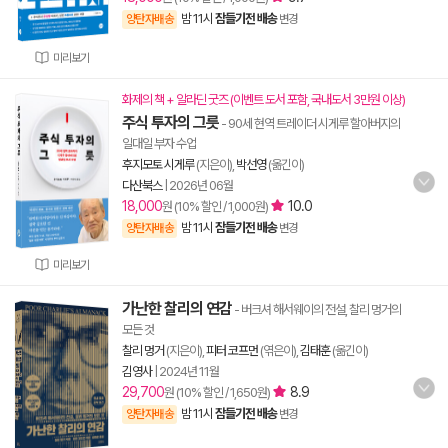
밤 11시
잠들기전 배송
양탄자배송
변경
미리보기
화제의 책 + 알라딘 굿즈 (이벤트 도서 포함, 국내도서 3만원 이상)
주식 투자의 그릇
- 90세 현역 트레이더 시게루 할아버지의
일대일 부자 수업
후지모토 시게루
(지은이),
박선영
(옮긴이)
다산북스
|
2026년 06월
18,000
10.0
원 (10% 할인 / 1,000원)
밤 11시
잠들기전 배송
양탄자배송
변경
미리보기
가난한 찰리의 연감
- 버크셔 해서웨이의 전설, 찰리 멍거의
모든 것
찰리 멍거
(지은이),
피터 코프먼
(엮은이),
김태훈
(옮긴이)
김영사
|
2024년 11월
29,700
8.9
원 (10% 할인 / 1,650원)
밤 11시
잠들기전 배송
양탄자배송
변경