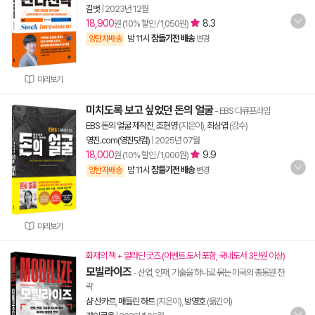
길벗
|
2023년 12월
18,900
8.3
원 (10% 할인 / 1,050원)
밤 11시
잠들기전 배송
양탄자배송
변경
미리보기
미치도록 보고 싶었던 돈의 얼굴
- EBS 다큐프라임
EBS 돈의 얼굴 제작진
,
조현영
(지은이),
최상엽
(감수)
영진.com(영진닷컴)
|
2025년 07월
18,000
9.9
원 (10% 할인 / 1,000원)
밤 11시
잠들기전 배송
양탄자배송
변경
미리보기
화제의 책 + 알라딘 굿즈 (이벤트 도서 포함, 국내도서 3만원 이상)
모빌라이즈
- 산업, 인재, 기술을 하나로 묶는 미국의 총동원 전
략
샴 산카르
,
매들린 하트
(지은이),
방영호
(옮긴이)