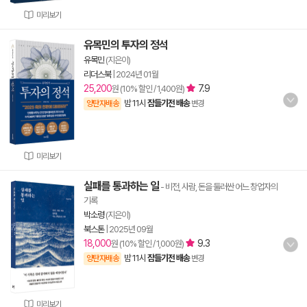
미리보기
유목민의 투자의 정석
유목민
(지은이)
리더스북
|
2024년 01월
25,200
7.9
원 (10% 할인 / 1,400원)
밤 11시
잠들기전 배송
양탄자배송
변경
미리보기
실패를 통과하는 일
- 비전, 사람, 돈을 둘러싼 어느 창업자의
기록
박소령
(지은이)
북스톤
|
2025년 09월
18,000
9.3
원 (10% 할인 / 1,000원)
밤 11시
잠들기전 배송
양탄자배송
변경
미리보기