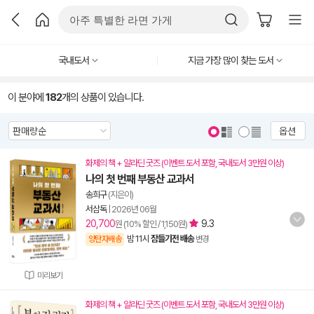
국내도서
지금 가장 많이 찾는 도서
이 분야에
182
개의 상품이 있습니다.
옵션
화제의 책 + 알라딘 굿즈 (이벤트 도서 포함, 국내도서 3만원 이상)
나의 첫 번째 부동산 교과서
송희구
(지은이)
서삼독
|
2026년 06월
20,700
9.3
원 (10% 할인 / 1,150원)
밤 11시
잠들기전 배송
양탄자배송
변경
미리보기
화제의 책 + 알라딘 굿즈 (이벤트 도서 포함, 국내도서 3만원 이상)