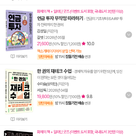
화제의 책 + 알라딘 굿즈 (이벤트 도서 포함, 국내도서 3만원 이상)
연금 투자 무작정 따라하기
- 연금의 기초부터 ISA·IRP 투
자 전략까지 한 권에
김성일
(지은이)
길벗
|
2026년 05월
21,600
10.0
원 (10% 할인 / 1,200원)
책소개페이지에서 분철 선택 가능
미리보기
밤 11시
잠들기전 배송
양탄자배송
변경
한 권의 재테크 수업
- 경제적 자유를 얻기 위한 5단계, 당신
이 원하는 모든 것이 들어있는
수미숨(상의민)
(지은이)
서삼독
|
2026년 04월
19,800
9.8
원 (10% 할인 / 1,100원)
밤 11시
잠들기전 배송
양탄자배송
변경
미리보기
화제의 책 + 알라딘 굿즈 (이벤트 도서 포함, 국내도서 3만원 이상)