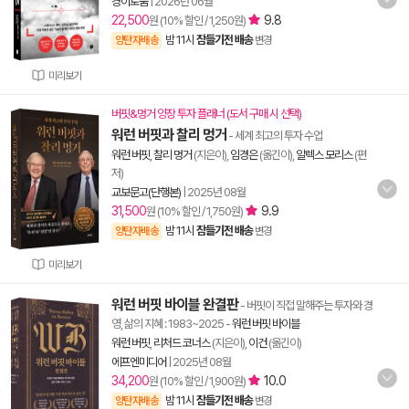
경이로움
|
2026년 06월
22,500
9.8
원 (10% 할인 / 1,250원)
밤 11시
잠들기전 배송
양탄자배송
변경
미리보기
버핏&멍거 양장 투자 플래너 (도서 구매 시 선택)
워런 버핏과 찰리 멍거
- 세계 최고의 투자 수업
워런 버핏
,
찰리 멍거
(지은이),
임경은
(옮긴이),
알렉스 모리스
(편
저)
교보문고(단행본)
|
2025년 08월
31,500
9.9
원 (10% 할인 / 1,750원)
밤 11시
잠들기전 배송
양탄자배송
변경
미리보기
워런 버핏 바이블 완결판
- 버핏이 직접 말해주는 투자와 경
영, 삶의 지혜 : 1983~2025
-
워런 버핏 바이블
워런 버핏
,
리처드 코너스
(지은이),
이건
(옮긴이)
에프엔미디어
|
2025년 08월
34,200
10.0
원 (10% 할인 / 1,900원)
밤 11시
잠들기전 배송
양탄자배송
변경