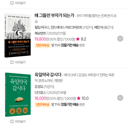
미리보기
왜 그들만 부자가 되는가
- 부의 격차를 좁히는 진짜 돈의 모
습
필립 바구스
,
안드레아스 마르크바르트
(지은이),
배진아
(옮긴이)
북모먼트
|
2025년 01월
19,800
9.2
원 (10% 할인 / 1,100원)
밤 11시
잠들기전 배송
양탄자배송
변경
미리보기
육일약국 갑시다
- 메가스터디 김성오 부회장이 전하는 독창
적 경영 노하우, 개정판
김성오
(지은이)
다크호스
|
2025년 06월
18,000
10.0
원 (10% 할인 / 1,000원)
밤 11시
잠들기전 배송
양탄자배송
변경
미리보기