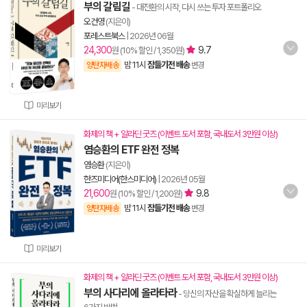
부의 갈림길
- 대전환의 시작, 다시 쓰는 투자 포트폴리오
오건영
(지은이)
포레스트북스
|
2026년 06월
24,300
9.7
원 (10% 할인 / 1,350원)
밤 11시
잠들기전 배송
양탄자배송
변경
미리보기
화제의 책 + 알라딘 굿즈 (이벤트 도서 포함, 국내도서 3만원 이상)
염승환의 ETF 완전 정복
염승환
(지은이)
한즈미디어(한스미디어)
|
2026년 05월
21,600
9.8
원 (10% 할인 / 1,200원)
밤 11시
잠들기전 배송
양탄자배송
변경
미리보기
화제의 책 + 알라딘 굿즈 (이벤트 도서 포함, 국내도서 3만원 이상)
부의 사다리에 올라타라
- 당신의 자산을 확실하게 늘리는