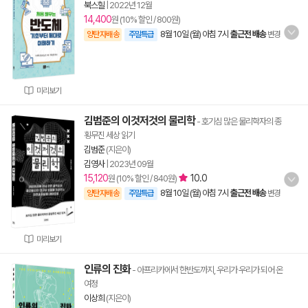
북스힐
|
2022년 12월
14,400
원 (10% 할인 / 800원)
8월 10일 (월) 아침 7시
출근전 배송
양탄자배송
주말특급
변경
미리보기
김범준의 이것저것의 물리학
- 호기심 많은 물리학자의 종
횡무진 세상 읽기
김범준
(지은이)
김영사
|
2023년 09월
15,120
10.0
원 (10% 할인 / 840원)
8월 10일 (월) 아침 7시
출근전 배송
양탄자배송
주말특급
변경
미리보기
인류의 진화
- 아프리카에서 한반도까지, 우리가 우리가 되어 온
여정
이상희
(지은이)