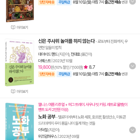
8월 10일 (월) 아침 7시
출근전 배송
양탄자배송
주말특급
변경
미리보기
신은 주사위 놀이를 하지 않는다
- 로또부터 진화까지, 우
연한 일들의 법칙
데이비드 핸드
(지은이),
전대호
(옮긴이)
더퀘스트
|
2023년 10월
19,800
8.7
원 (10% 할인 / 1,100원)
8월 10일 (월) 아침 7시
출근전 배송
양탄자배송
주말특급
변경
미리보기
웰니스 여름 리추얼 + 에그 트레이. 사우나 빗 키링. 레트로 물병(이
벤트 도서 2만원 이상)
노화 공부
- 텔로미어부터 노화 세포, 호르몬, 활성산소, 미토콘
드리아까지 우리 몸을 나이 들게 하는 것들
이덕철
(지은이)
위즈덤하우스
|
2023년 09월