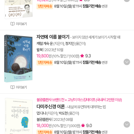
8월 10일 (월) 밤 11시
잠들기전 배송
양탄자배송
변경
미리보기
자연에 이름 붙이기
- 보이지 않던 세계가 보이기 시작할 때
캐럴 계숙 윤
(지은이),
정지인
(옮긴이)
윌북
|
2023년 10월
19,800
9.3
원 (10% 할인 / 1,100원)
8월 10일 (월) 밤 11시
잠들기전 배송
양탄자배송
변경
미리보기
불광출판사 브랜드전 + 고냥미 마스킹테이프 (국내서 2만원 이상)
다미주신경 이론
- 내 삶에 유연하게 대처하는 법
뎁 다나
(지은이),
박도현
(옮긴이)
불광출판사
|
2023년 08월
18,000
9.0
원 (10% 할인 / 1,000원)
8월 10일 (월) 밤 11시
잠들기전 배송
양탄자배송
변경