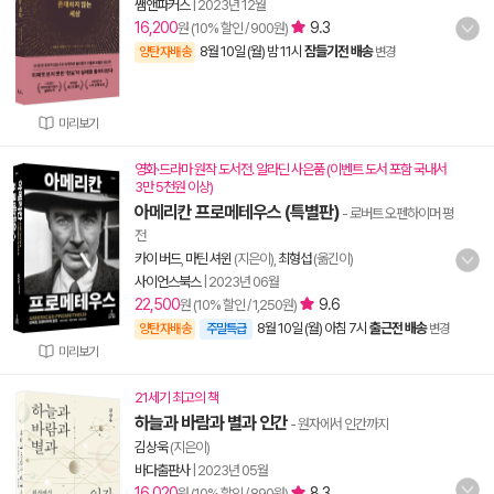
쌤앤파커스
|
2023년 12월
16,200
9.3
원 (10% 할인 / 900원)
8월 10일 (월) 밤 11시
잠들기전 배송
양탄자배송
변경
미리보기
영화·드라마 원작 도서전. 알라딘 사은품 (이벤트 도서 포함 국내서
3만 5천원 이상)
아메리칸 프로메테우스 (특별판)
- 로버트 오펜하이머 평
전
카이 버드
,
마틴 셔윈
(지은이),
최형섭
(옮긴이)
사이언스북스
|
2023년 06월
22,500
9.6
원 (10% 할인 / 1,250원)
8월 10일 (월) 아침 7시
출근전 배송
양탄자배송
주말특급
변경
미리보기
21세기 최고의 책
하늘과 바람과 별과 인간
- 원자에서 인간까지
김상욱
(지은이)
바다출판사
|
2023년 05월
16,020
8.3
원 (10% 할인 / 890원)