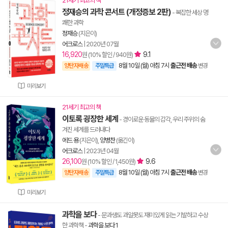
21세기 최고의 책
정재승의 과학 콘서트 (개정증보 2판)
- 복잡한 세상 명
쾌한 과학
정재승
(지은이)
어크로스
|
2020년 07월
16,920
9.1
원 (10% 할인 / 940원)
8월 10일 (월) 아침 7시
출근전 배송
양탄자배송
주말특급
변경
미리보기
21세기 최고의 책
이토록 굉장한 세계
- 경이로운 동물의 감각, 우리 주위의 숨
겨진 세계를 드러내다
에드 용
(지은이),
양병찬
(옮긴이)
어크로스
|
2023년 04월
26,100
9.6
원 (10% 할인 / 1,450원)
8월 10일 (월) 아침 7시
출근전 배송
양탄자배송
주말특급
변경
미리보기
과학을 보다
- 문과생도 과알못도 재미있게 읽는 기발하고 수상
한 과학책
-
과학을 보다 1