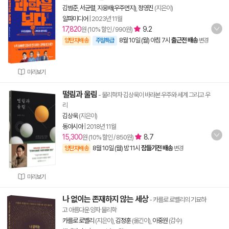
김범준
,
서균렬
,
지웅배(우주먼지)
,
정영진
(지은이)
알파미디어
|
2023년 11월
17,820
9.2
원 (10% 할인 / 990원)
8월 10일 (월) 아침 7시
출근전 배송
양탄자배송
주말특급
변경
미리보기
떨림과 울림
- 물리학자 김상욱이 바라본 우주와 세계 그리고 우
리
김상욱
(지은이)
동아시아
|
2018년 11월
15,300
8.7
원 (10% 할인 / 850원)
8월 10일 (월) 밤 11시
잠들기전 배송
양탄자배송
변경
미리보기
나 없이는 존재하지 않는 세상
- 카를로 로벨리의 기묘하
고 아름다운 양자 물리학
카를로 로벨리
(지은이),
김정훈
(옮긴이),
이중원
(감수)