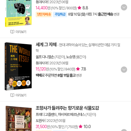
동아시아
|
2023년 06월
14,400
8.8
원 (10% 할인 / 800원)
8월 10일 (월) 아침 7시
출근전 배송
양탄자배송
주말특급
변경
미리보기
세계 그 자체
- 현대 과학에 숨어 있는, 실재에 관한 여덟 가지 철
학
울프 다니엘손
(지은이),
노승영
(옮긴이)
동아시아
|
2023년 08월
15,120
7.8
원 (10% 할인 / 840원)
택배
로 주문하면
8월 11일 출고
변경
미리보기
조향사가 들려주는 향기로운 식물도감
프레디 고즐랜드
,
자비에르 페르난데스
(지은이)
도원사
|
2023년 05월
31,500
10.0
원 (10% 할인 / 1,750원)