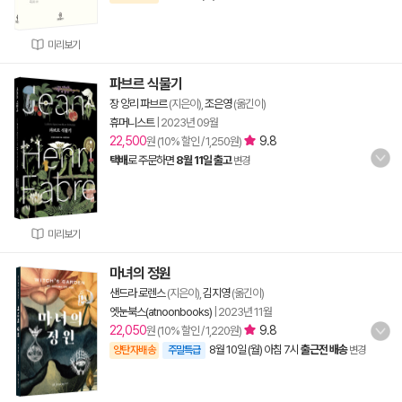
미리보기
파브르 식물기
장 앙리 파브르
(지은이),
조은영
(옮긴이)
휴머니스트
|
2023년 09월
22,500
9.8
원 (10% 할인 / 1,250원)
택배
로 주문하면
8월 11일 출고
변경
미리보기
마녀의 정원
샌드라 로렌스
(지은이),
김지영
(옮긴이)
엣눈북스(atnoonbooks)
|
2023년 11월
22,050
9.8
원 (10% 할인 / 1,220원)
8월 10일 (월) 아침 7시
출근전 배송
양탄자배송
주말특급
변경