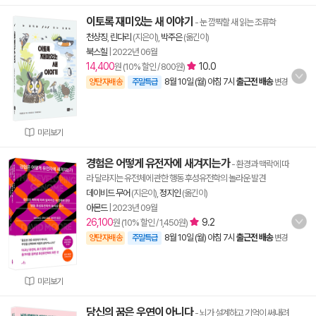
이토록 재미있는 새 이야기
- 눈 깜짝할 새 읽는 조류학
천샹징
,
린다리
(지은이),
박주은
(옮긴이)
북스힐
|
2022년 06월
14,400
10.0
원 (10% 할인 / 800원)
8월 10일 (월) 아침 7시
출근전 배송
양탄자배송
주말특급
변경
미리보기
경험은 어떻게 유전자에 새겨지는가
- 환경과 맥락에 따
라 달라지는 유전체에 관한 행동 후성유전학의 놀라운 발견
데이비드 무어
(지은이),
정지인
(옮긴이)
아몬드
|
2023년 09월
26,100
9.2
원 (10% 할인 / 1,450원)
8월 10일 (월) 아침 7시
출근전 배송
양탄자배송
주말특급
변경
미리보기
당신의 꿈은 우연이 아니다
- 뇌가 설계하고 기억이 써내려