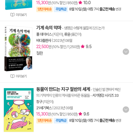
15,300
10.0
원 (10% 할인 / 850원)
8월 10일 (월) 아침 7시
출근전 배송
양탄자배송
주말특급
변경
미리보기
기계 속의 악마
- 생명은 어떻게 물질에 깃드는가
폴 데이비스
(지은이),
류운
(옮긴이)
바다출판사
|
2023년 08월
22,500
9.5
원 (10% 할인 / 1,250원)
절판
미리보기
동물이 만드는 지구 절반의 세계
- 인슐린 발견에서 백신
의 기적까지 인류의 역사를 뒤바꾼 동물들
-
서가명강 시리즈 33
장구
(지은이)
21세기북스
|
2023년 09월
15,300
9.6
원 (10% 할인 / 850원)
8월 10일 (월) 아침 7시
출근전 배송
양탄자배송
주말특급
변경