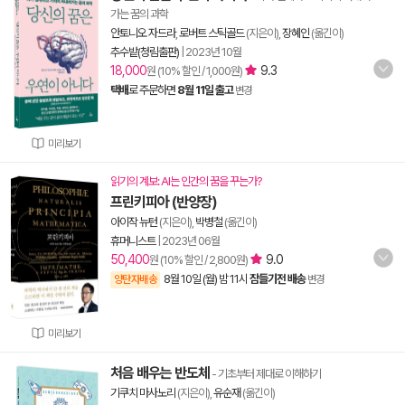
가는 꿈의 과학
안토니오 자드라
,
로버트 스틱골드
(지은이),
장혜인
(옮긴이)
추수밭(청림출판)
|
2023년 10월
18,000
9.3
원 (10% 할인 / 1,000원)
택배
로 주문하면
8월 11일 출고
변경
미리보기
읽기의 계보: AI는 인간의 꿈을 꾸는가?
프린키피아 (반양장)
아이작 뉴턴
(지은이),
박병철
(옮긴이)
휴머니스트
|
2023년 06월
50,400
9.0
원 (10% 할인 / 2,800원)
8월 10일 (월) 밤 11시
잠들기전 배송
양탄자배송
변경
미리보기
처음 배우는 반도체
- 기초부터 제대로 이해하기
기쿠치 마사노리
(지은이),
유순재
(옮긴이)