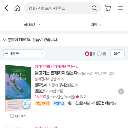
국내도서
과학
이 분야에
119
개의 상품이 있습니다.
옵션
읽기의 계보: 자기 자신을 쓴다는 것
물고기는 존재하지 않는다
- 상실, 사랑 그리고 숨어 있는
삶의 질서에 관한 이야기
룰루 밀러
(지은이),
정지인
(옮긴이)
곰출판
|
2021년 12월
15,300
8.2
원 (10% 할인 / 850원)
8월 10일 (월) 아침 7시
출근전 배송
양탄자배송
주말특급
변경
미리보기