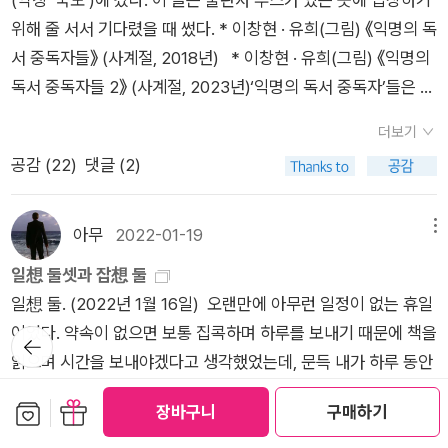
것은 아니다. 특이하게도몇몇 조류와 해양 포유류는 한 번에 뇌의
자주 일어나지 않는다는 사실이 오히려 놀랍다. 에드 용은 애틀랜
일반적으로 꽤 높은 수준으로 어떻게든 계속 몸을 유지한다. 생활
위해 줄 서서 기다렸을 때 썼다. * 이창현 · 유희(그림) 《익명의 독
절반씩만 잘 수 있어서 반쪽이 쿨쿨 자는 동안 다른 반쪽은 깨어
틱」에 쓴 글에서 조류와 포유류의 바이러스 중에서 종 사이의 장
습관을 이용한 자살에는 오랜 시간이 걸린다.-알라딘 eBook <
서 중독자들》 (사계절, 2018년) * 이창현 · 유희(그림) 《익명의
있다.====================2.좀 무시무시한이야기도
벽을 넘어서 우리를 감염시킬 가능성이 있는 것들이 80만종류에
바디> (빌 브라이슨 지음, 이한음 옮김) 중에서
독서 중독자들 2》 (사계절, 2023년)‘익명의 독서 중독자’들은 책
해볼까? 잘린 머리는 얼마나 살 수 있을까? 사형수를상대로 이런
달할 수 있다고 추정했다. 엄청난 위험이 도사리고 있는 셈이다._
보다 굿즈를 판매하는 출판사들이 많아진 국도를 부정적으로 바
시험을 한 사람들도 있다고 하는구나. 그러네, 궁금하긴하지만,
더보기
질병 중- P437모든 감염병의 약 60퍼센트가 인수감염(zoonoti
라본다. 누군가는 국도에 간 사람들을 ‘진정한 독서인’이 아니라
너무 무시무시하구나. 이 책은 몸에 대한 여러 궁금증을던지고 그
공감 (
22
)
댓글 (2)
c, 즉 동물에게서 유래)이라는 추정도 나와있다. 농경은 교역과
고 했다. 어떤 기자는 국도를 겨냥해서 ‘돈맛에 매몰된 도서전’이
것에 대한 답을 주기도 한단다. 하지만 위에서 이야기한 가려움증
문자와 문명을 낳았지만, 수천 년 동안 충치, 성장저해, 건강 악화
라고 표현했다.국도의 운영 방식을 살펴보면 출판인과 독자들이
이나 하품처럼 답을 얻지 못하는경우도 많아. 아무렇지도 않게 생
도 가져왔다._ 질병 중- P438파커가 끔찍한 죽음을 맞이한 지 2
이의를 제기할 수 있는 문제점이 수두룩하다. 그렇다고 해서 국도
아무
2022-01-19
메뉴
각하고 있던 것에 지은이는 ‘왜(why?)’ 라는 질문을 던지는데,
년 뒤인 1980년 5월 8일, 세계보건기구는 천연두가 지구에서 박
에 참여한 출판인을 ‘돈맛’에 빠진 사람인 것처럼 매도하는 비난
질문들이 다소 허탈감을 주지만아빠도 궁금하게 되더구나. 예를
일想 둘셋과 잡想 둘
멸되었다고 선포했다. 인간의 질병 중에서최초이자 지금까지 유
은 틀렸다. 도서전 예매에 성공한 사람들을 ‘굿즈 마니아’라고 비
들어, 한번도 생각해보지못한 코가 뭉툭 튀어나온 이유…. 다른
일想 둘. (2022년 1월 16일) 오랜만에 아무런 일정이 없는 휴일
일하게 박멸된 사례이다. 공식적으로 천연두 표본은 전 세계에 단
아냥거리는 시선 또한 나는 동의할 수 없다. 국도에 ‘책(의) 맛’을
포유동물들은 주둥이가 앞으로 튀어 나왔는데, 사람은 코가 튀어
이었다. 약속이 없으면 보통 집콕하며 하루를 보내기 때문에 책을
뒤로가
두 곳에만 남아 있다. 미국 조지아 주 애틀랜타에 있는CDC의 냉
보러 오는 독자들이 찾아온다. ‘책 맛’을 아는 독자는 자기가 특별
기
나와 있잖아.... 그 이유가 있다고 하는구나.=============
읽으며 시간을 보내야겠다고 생각했었는데, 문득 내가 하루 동안
동고와 시베리아 노보시비르스크 인근의 한 러시아 바이러스연
히 관심 있는 출판사가 만든 책들을 구매하거나 읽는다. 이런 독
=======(116)더욱 비정상인 부위는코이다. 포유동물은 대개
얼마나 책읽기에 시간을 투자하는지 재볼까라는 생각이 들었다.
구소에 있다. 두 나라는 남은 표본을 없애겠다고 몇 차례 약속했
자들은 출판사에서 나온 시리즈나 전집을 사서 모은다.올해 국도
보관함담기
선물하기
둥그스름하게 튀어나온 코가 아니라, 주둥이가달려 있다. 하버드
장바구니
구매하기
누군가는 열두 시간 동안 책을 읽기도 하는데([링크]겨울서점 유
지만, 지키지 않았다. 2002년 CIA는 프랑스, 이라크, 북한에도
에 참가한 출판사 중에 내가 주목한 출판사는 ‘까치(까치글방)’와
인류진화생물학과 교수 대니얼 리버먼은 인간의 코와 그 안의 복