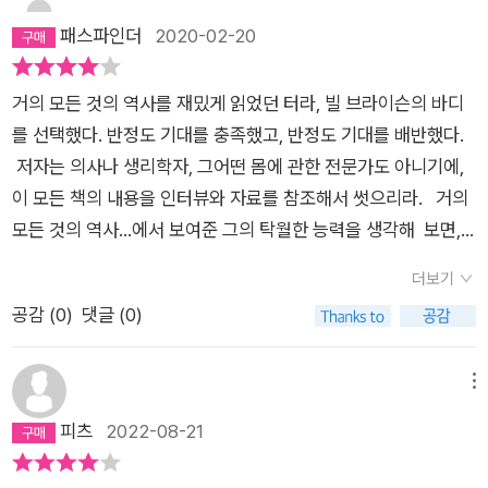
한다. (딸꾹질도한다.) 혼수상태인 사람도 하품을 한다. 하품은
안한 사람들. 인류에 대한 그들의 공헌에 걸맞은 영광을 얻은 이
된 사람이 100만 명이 넘는다. 미국에서 척수 손상의 절반 이상
패스파인더
2020-02-20
우리의 삶에서아주 흔하게 접하는 것이지만, 하품이 정확히 무슨
들도 있지만 얄궂은 운명으로 비극적인 말년을 맞은 이들도 많았
은 교통사고나 총기사고로 생기며, 짐작할 수 있겠지만 남성이 여
일을 하는지는 아무도 모른다. 몸에 지나치게 많이 쌓인 이산화탄
다. C’est la vie!거대한 화학 기계인 동시에 전자 장치인 인간의
성보다 척수를다칠 확률이 4배나 높다. 특히 16-30세의 확률이
소를 배출하는 일과 어떤 식으로든 관련이 있다는 주장이 나와 있
신체는 아직도 탐험할 것이 무수히 남은 미지의 세계이다. 그래서
거의 모든 것의 역사를 재밌게 읽었던 터라, 빌 브라이슨의 바디
높은데, 총기와 자동차를 구입할 수 있는 나이는 되었으나 아직
다. 그러나 어떤 식으로 그렇게 한다는 것인지를 설명한 사람은
이 책은 역설한다. 우리의 존재는 경이 그 자체라고 말이다.
를 선택했다. 반정도 기대를 충족했고, 반정도 기대를 배반했다.
철이 덜 들어서 잘못 사용하기가 쉬운 나이이기 때문이다._ 신경
아무도 없다. 더차가운 공기를 머리로 집어넣어서 졸음을 조금이
저자는 의사나 생리학자, 그어떤 몸에 관한 전문가도 아니기에,
과 통증 중- P420급성 통증에는 명백한 이유가 있어요. 뭔가가
라도 쫓는 역할을 한다는 주장도 있다. 그러나 나는 하품을하고
이 모든 책의 내용을 인터뷰와 자료를 참조해서 썻으리라. 거의
잘못되었으니까 살펴보라고 알려주는 거죠. 당시 사람들은 만성
나면 머리가 맑아지고 기운이 샘솟는다고 말하는 사람을 한 명도
모든 것의 역사...에서 보여준 그의 탁월한 능력을 생각해 보면,
통증도 비슷할 거라고 생각했어요. 어떤 목적이 있을 거라고요.
본 적이 없다. 게다가 지금까지그 어떤 연구도 하품과 활력 사이
바디 역시 명성에 걸맞는 내용이다. 물론 전문가 의료나 생물학
그런데 사실 만성 통증에는 목적이 아예 없어요. 그냥 어떤 체계
더보기
에 관계가 있음을 보여준 적이 없다. 심지어 하품이 피로와 관련
의 전문가가 보았을때는, 전문적인 내용이라기 보다는 흥미로
가 잘못되어서 생기는 거예요. 암이 어떤 체계가 잘못되어서 생기
공감 (
0
)
댓글 (0)
이 있다는주장도 믿을 만한 것이 못 된다. 사실 하품을 가장 많이
운 이슈위주의 글이라고 생각되겠지만, 일반 독자의 상식서라고
는 것과 마찬가지예요. 지금은 만성 통증의 몇몇 유형들이 뭔가의
하는 시간은 밤에 잠을 푹 자고 일어났을 때의처음 2분 동안이다.
생각 해보면, 재미와 지식을 한꺼번에 얻을 수 있는 좋은 기회이
증상이 아니라 질병 자체라고 봅니다. 급성통증과 다른 양상으로
가장 푹 쉬었을 때 말이다.====================하품
다.
메뉴
악화되고 유지되는 질병이라고요._ 신경과 통증 중- P4221차성
에 대한이야기를 하다 보니, 아빠도 모르게 하품이 나오는구나.
피츠
2022-08-21
두통과 2차성 두통이다. 1차성 두통은편두통이나 긴장성 두통처
졸립기도하고 말이야. 사실 잠도 아직 밝혀진 것이 많이 없다고
럼 식별할 수 있는 직접적인 원인이 전혀 없는 두통을, 2차성 두
하는구나. 그래도하품보다는 잠을 연구하는 이들이 더 많았을 거