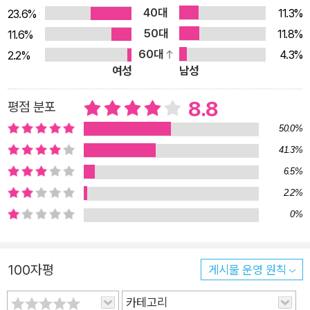
를 곤란하게 만들기도 하는 면역계에 대한 내용이다. 현대인에게
40대
11.3%
23.6%
자가면역 질환이나 알레르기가 발생하는 일이 점점 늘고 있지만,
50대
11.8%
11.6%
의학은 아직 그 원인이나 치료법에 대해서 아무것도 확실하게 알
60대
4.3%
2.2%
지 못한다. 제13장은 도시에서 생활하는 우리가 들이마시는 엄청
여성
남성
난 먼지를 처리하는 놀라운 기관인 허파에 대한 장이다. 마르셀
8.8
프루스트를 괴롭혔고, 많은 현대인들의 걱정거리이기도 한 천식
평점 분포
의 모든 것을 다룬다. 제14장에서는 우리가 먹는 음식과 관련된
50.0%
내용과 잘못된 믿음들을 소개한다. 또한 음식물의 열량, 탄수화
41.3%
물, 지방, 단백질과 무기질, 비타민을 우리가 어떻게 알게 되었는
6.5%
지와 더불어 수렵 채집인으로 진화한 인류가 오늘날의 풍족한 삶
2.2%
을 누리게 되면서 만연해진 비만이라는 안타까운 현실을 돌아본
0%
다. 제15장은 우리가 먹은 음식을 소화시키고 영양분을 흡수하는
역할을 하는 소화 기관에 대해서 살펴본다. 총상으로 인해서 위에
구멍이 뚫리는 불운한 사고를 겪은 한 남자의 위는 인류에게 우리
100자평
게시물 운영 원칙
의 소화 기관을 들여다볼 수 있는 창이 되어주었다. 또 영양분을
카테고리
흡수하는 작은창자와 미생물들의 공간인 큰창자의 이야기를 들