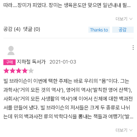
느끼는지 말할 수 있는 사람은 아무도 없다. 뇌에서 가려움을 전
니라, 이 세상을 살아가는 한 사람으로써 알고 있으면 좋은 상식
따라....장미가 피었다. 장미는 생육온도만 맞으면 일년내내 필수
담하는 영역은 따로 없으므로, 가려움을 신경학적으로연구하기
이 필요한 사람일테니까요.따라서 책은 아주 자세하진 않습니다.
도 있단다..아, 그랬구나..장미는 딱 한계절, 한시기, 짧은 동안에
란 거의 불가능하다.====================…이렇듯
더보기
적절한 수준까지 다루면서, 우리 몸에 대하여 우리가 평소에 궁금
피었다 도도하게 사라지는 좀 값비싸고 귀한 몸인 줄 알았는데..
과학전공을 한 이가 쓴 책이라면, 크게 신경 쓰지 않는 것들에 대
공감 (
4
)
댓글 (0)
해할만한 소재를 놓치지 않고 빠짐없이 다루려고 노력하고 있습
의외로 흔한 꽃이었구나.화려하고 귀해 보이는 장미...그 장미가..
한 내용도 많았고, 오히려 그런 부분이 재미있더구나. 몰라도 되
니다. 넓지만 깊지는 않은.그렇다고 그저 겉핥기 식의 몸 책은 아
우리곁에 오랫동안 함께 있을 수 있는, 생각보다 '쉬운' 존재였다
는 상식들이라고 할까? 알쓸신잡이라고 할까? 또 하나 예를 들어
닙니다. 저널리스트답게 논란이 되는 지점에서는 그 논란을 비켜
니.약간의 아이러니...장미를 보며 생각한다.장미는 참 열심히 피
메뉴
볼까? 목젖. 입을 크게 벌리면 천정에 달려 있는 목젖. 아빠는 거
가지는 않습니다. 과잉 진료나 통계 상의 문제점들, 의학계의 해
는구나.장미는 참 노력하는구나...내가 저 장미 각각, 저마다의 빛
지하철 독서가
2021-01-03
울을 통해 지금까지 보면서 그것이 무슨 역할을 하는지 몰랐고,
묵은 여러 논란들을 일반 독자의 수준에서 다루면서 저자 자신의
깔을 알아보고, 각각이 내미는 향기를 구분할 수 있을 정도로 자
찾아볼생각도 안 해 봤던 것 같구나. 그냥 뭔가 중요한 일을 할거
목소리를 더하고 있습니다.물론, 관련 종사자들은 그런 저자의 이
주 보았으면, 자주 향내 맡을 수 있었으면 하고, 장미여, 영원하라
야.. 목젖이없으면 아마 말을 못할 거야.. 이런막연한 생각만 하
빌 브라이슨이 이번에 택한 주제는 바로 우리의 “몸”이다. 그는
야기들을 편항되었다, 이면을 보지 못한 표면적인 이야기이다, 로
~ 인간보다 더, 인간보다 더...더더..인간의 몸에 대해 우리가 안
고 있었어. 그런데, 있잖니… 그 목젖이 글쎄, 특별히 하는 일이 없
과학사(‘거의 모든 것의 역사’), 영어의 역사(‘발칙한 영어 산책’),
정리할 수 있을지도 모르겠습니다. 그러나 이 책은 더 전문적인
다고 말할 수 있는 것은 10프로도 안된다고 한다.각각의 장기들
다고 하는구나. 그 목젖을 잃어도 큰 문제가 되지 않는데… 큰 역
사회사(‘거의 모든 사생활의 역사’)에 이어서 신체에 대한 백과전
이야기들을 필요로 하는 독자를 위한 책이아닙니다. 사실, 전문가
의 기능도 사실은 거의 알려진 게 없다는 것....우리가 우리 자신
할도 없이 입 천장에나 보란 듯 오랜 인류 진화를 거쳐도 생존해
서를 만들어 냈다. 빌 브라이슨의 저서들은 크게 두 종류로 나뉘
들이라고 해서 더 넓게 통찰하는 것은 아니잖습니까? 전문가라
에 대해서 알면 알수록, 우리가 우리자신에 대해서조차 알고 있는
서 달려 있었다니… 믿기지가 않는구나.===============
는데 위의 백과사전 류의 박학다식을 뽐내는 책들과 여행기(‘발
는 말 자체가, 자신의 분야만을 그저 들여다볼만한 좁은 시야를
게 너무 적다는 사실을 발견하는 것 같다..그렇다면 우리 몸이 아
=====(157)한마디로 목젖은 신기한부위이다. 우리 몸에서 가
칙한 유럽산책’, ‘나를 부르는 숲’ 등) 류가 그것이다. 어찌됐든 두
가지고 있다는 의미도 될테니까요. 이 책은 머리 끝부터 발끝까지
닌, 혹은 우리자신이 아닌, 우리밖으로, 세계로, 우주로 눈을 돌릴
더보기
장 커다란 입구, 지나면 더 이상돌아올 수 없는 입구의 한가운데
종류의 책 모두 대단히 재미있고 또 가볍게 읽을 수 있다.가볍게