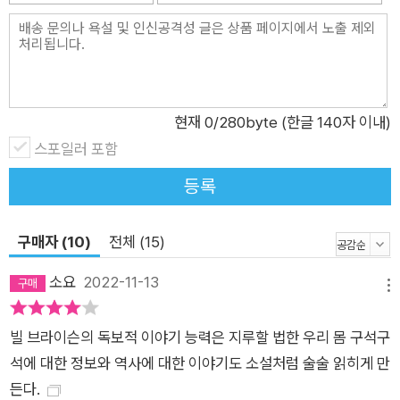
려준다. 제16장에서는 하루의 시간 중에서 3분의 1을 차지하는
잠에 대한 모든 것을 살펴본다. 우리는 왜 꿈을 꾸는지, 우리의 수
면 주기는 어떻게 알려지게 되었는지 그리고 우리가 왜 코를 고는
지도 알아본다. 제17장은 우리의 몸에서 정말 수수께끼라고 할
현재
0
/280byte (한글 140자 이내)
수 있는 생식 기관들에 대해서 면밀히 들여다본다. 인류는 놀라울
스포일러 포함
만치 최근에야 성염색체를 알게 되었고, 여전히 남녀의 생식기에
대해서는 놀라울 만치 아는 것이 없다. 제18장에서는 우리의 생
등록
명이 시작되는 순간부터 세상으로 나오는 과정까지를 살펴본다.
정자와 난자가 만나는 과정의 신비는 물론이고, 임신과 출산에 관
구매자 (10)
전체 (15)
한 흥미로운 이야기들이 펼쳐진다. 제19장은 우리에게 유용한 경
고 신호가 될 수도 있는 통증에 대해서 알아본다. 통증은 우리 몸
소요
2022-11-13
메뉴
어딘가에서 어떤 일이 벌어지고 있음을 알려주는 귀중한 경고 신
호이다. 그러나 통증은 플라세보처럼 암시를 통해서 우리의 뇌를
빌 브라이슨의 독보적 이야기 능력은 지루할 법한 우리 몸 구석구
속임으로써 조절이 가능한 신비로운 영역이기도 하다. 제20장은
석에 대한 정보와 역사에 대한 이야기도 소설처럼 술술 읽히게 만
우리를 아프게 하는 질병을 다룬다. 원인을 알지 못하는 집단 발
든다.