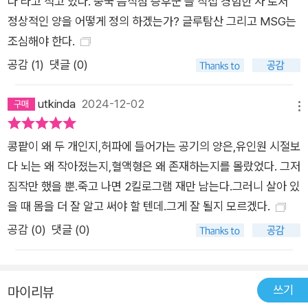
다 라고 적고 있다.‘중국 음식점 증후군’을 직접 경험한 자 로서
정상적인 양을 어떻게 정의 하겠는가? 글루탐산 그리고 MSG는
조심해야 한다.
공감 (
1
)
댓글 (0)
utkinda
2024-12-02
메뉴
콩팥이 왜 두 개인지,허파에 들어가는 공기의 양은,유인원 시절보
다 뇌는 왜 작아졌는지,혈액형은 왜 존재하는지를 몰랐었다. 그저
짐작만 했을 뿐.죽고 나면 2킬로그램 재만 남는다.그러니 살아 있
을 때 몸을 더 잘 알고 써야 할 텐데.그게 잘 될지 모르겠다.
공감 (
0
)
댓글 (0)
쓰기
마이리뷰