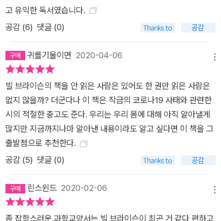
고 유익한 독서였습니다.
기묘하면서도 위대한 세계에서 길을 잃지 않고, 꼭 알아야 할 경
공감 (
6
)
댓글 (0)
이로운 사실들을 알게 되고, 그 사실들을 발견하는 데에 기여한
위대한 인물들의 이야기를 듣게 되며, 그동안 우리가 잘못 알고
귀를기울이면
2020-04-06
있던 사실들을 바르게 인식하게 될 것이다.
메뉴
빌 브라이슨의 책을 안 읽은 사람은 있어도 한 권만 읽은 사람은
없지 않을까? 더군다나 이 책은 작금의 코로나19 사태와 관련한
시의 적절한 충고도 준다. 우리는 우리 몸에 대해 아직 알아낼게
많지만 지금까지나마 알아낸 내용이라도 알고 싶다면 이 책을 그
출발점으로 추천한다.
공감 (
5
)
댓글 (0)
린스윈드
2020-02-06
메뉴
좀 잡학스러운 과학교양서는 빌 브라이슨이 최곤 거 같다 편하고