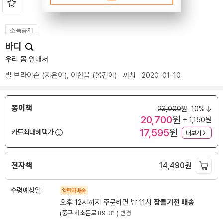
소득공제
바디
우리 몸 안내서
빌 브라이슨
(지은이),
이한음
(옮긴이)
까치
2020-01-10
종이책
23,000
원,
10%
20,700
원
+ 1,150원
17,595
원
카드최대혜택가
더보기
전자책
14,490
원
수령예상일
양탄자배송
오후 12시까지 주문하면 밤 11시
잠들기전 배송
(중구 서소문로 89-31 )
변경