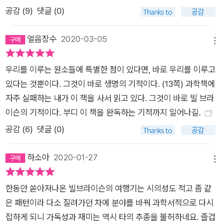
병 사례에서부터 인간이 박멸한 천연두, 그리고 우리를 매년 괴롭
공감 (
9
)
댓글 (0)
히는 감기와 독감에 이르기까지 인간이 겪는 여러 질병들을 소개
한다. 제21장은 현대 인류의 최대 고민거리인 암을 다룬다. 20세
얼음장수
2020-03-05
메뉴
기 초에 암은 인간의 걱정거리가 아니었다. 현대 인류가 암으로
고민하게 된 것은 의학의 발전으로 인해서 인류가 더 오래 살게
우리를 이루는 원소들에 특별한 점이 있다면, 바로 우리를 이루고
되면서 생긴 결과이다. 제22장에서는 우리의 찬사를 받아야 마
있다는 것뿐이다. 그것이 바로 생명의 기적이다. (13쪽) 과학책에
땅한 한 위대한 인물에 대한 이야기로 시작된다. 바로 스트렙토마
자주 실패하는 내가 이 책을 사서 읽고 있다. 그것이 바로 빌 브라
이신이라는 항생제를 발견한 앨버트 샤츠로, 그의 발견으로 인해
이슨의 기적이다. 부디 이 책을 완독하는 기적까지 일어나길.
서 인류는 수많은 감염을 물리칠 수 있게 되었다. 또한 이 장에서
공감 (
6
)
댓글 (0)
는 현대 보건 의료의 실상을 냉엄하게 들여다본다. 제23장은 우
리의 결말을 다룬다. 죽음은 누구에게나 반드시 찾아온다. 그 마
하소아
2020-01-27
지막 순간과 이후에 우리의 몸 안에서 일어날 일들을 솔직하게 소
메뉴
개한다. 이 책은 쉴 새 없이 몰아치면서 독자들을 우리와 가장 가
한동안 쏟아져나온 빌브라이슨의 여행기는 시의성도 적고 좀 같
까이에 있지만, 잘 알지 못했던 아니 아플 때를 제외하면 큰 관심
은 패턴이라 다소 질려가던 차에 분야를 바꿔 과학서적으로 다시
을 기울이지 않았던 우리 몸이라는 놀라운 세계로 안내한다. 빌
접하게 되니 가독성과 재미는 역시 타의 추종을 불허하네요. 즐겁
브라이슨이라는 든든한 안내자의 도움으로 독자들은 몸이라는