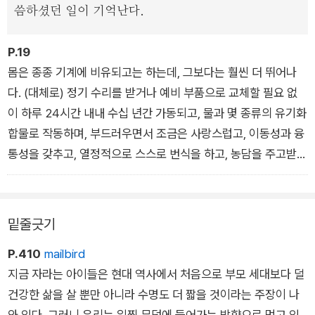
씀하셨던 일이 기억난다.
P.19
몸은 종종 기계에 비유되고는 하는데, 그보다는 훨씬 더 뛰어나
다. (대체로) 정기 수리를 받거나 예비 부품으로 교체할 필요 없
이 하루 24시간 내내 수십 년간 가동되고, 물과 몇 종류의 유기화
합물로 작동하며, 부드러우면서 조금은 사랑스럽고, 이동성과 융
통성을 갖추고, 열정적으로 스스로 번식을 하고, 농담을 주고받
고, 애정을 느끼고, 저녁노을을 감상하고, 시원한 산들바람을 느
낀다. 이런 일들 중에서 어느 하나라도 할 수 있는 기계를 과연 얼
마나 알고 있는가? 이 점은 의문의 여지가 없다. 당신은 진정으로
밑줄긋기
경이로운 존재이다.
P.410
mailbird
지금 자라는 아이들은 현대 역사에서 처음으로 부모 세대보다 덜
건강한 삶을 살 뿐만 아니라 수명도 더 짧을 것이라는 주장이 나
와 있다. 그러니 우리는 일찍 무덤에 들어가는 방향으로 먹고 있