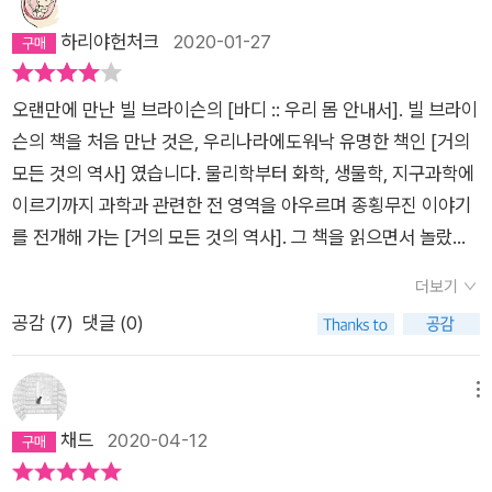
보니 저자 소개에 여행 전문 작가라는 말이 없더구나. 그가이번에
하리야헌처크
2020-01-27
다시 교양 과학책을 냈다는 것을 알게 되었어.제목은 아주단순하
게도 <바디> 우리말로 하면 몸. 오랜만에 그의 책을 한번 읽어볼
오랜만에 만난 빌 브라이슨의 [바디 :: 우리 몸 안내서]. 빌 브라이
까 하고 책을 들었단다. 과학 분야의책이잖니… 강력한 인상을
슨의 책을 처음 만난 것은, 우리나라에도워낙 유명한 책인 [거의
주었던 <거의 모든 것의 역사> 만큼은 아니지만, 아빠가 읽은 그
모든 것의 역사] 였습니다. 물리학부터 화학, 생물학, 지구과학에
의 다른 책들보다는 괜찮았던 것 같구나. 여전히 그의유머 코드가
이르기까지 과학과 관련한 전 영역을 아우르며 종횡무진 이야기
책 속에 배여 있고 말이야. 예를 탈모를 설명하면서, 지금까지 알
를 전개해 가는 [거의 모든 것의 역사]. 그 책을 읽으면서 놀랐던
려진 유일한 치료법은 거세이고,대머리로 죽은 사람이 없다면서
것은 이야기(!)가 술술 읽힌다는 것이었으며, 책을 쓴 이가 과학
위로해주는구나.1. 빌 브라이슨의우리 몸에 대한 연구는 좀 다른
더보기
자가 아니라는 것이었습니다.빌 브라이슨은, 기자 출신의 전업 작
시각으로 보고 있단다. 예를 들어, 사람을만드는 데 필요한 돈은
공감 (
7
)
댓글 (0)
가입니다. 유시민 작가의 표현을 빌자면 ‘지식 소매상’의 칭호에
얼마나 들까? 아, 자본주의 시대모든 것을 돈으로 환산한다고 하
걸맞는 작가입니다. 즉, 과학자가 아니면서도, 과학적 현상과 그
지만, 사람의 몸까지 돈으로 환산해 보려고 하다니… 하지만, 재
이면의 이야기를 직접 발품팔아가면서 취재(혹은 공부?)하여 쓴
메뉴
미있는 발상이구나. 사람의몸을 구성하는 원소들을 돈으로 모두
책이 바로 [거의 모든 것의 역사]입니다. 따라서 아주 전문적인
채드
2020-04-12
사려고 한다면, 96,546.79 파운드가 든다고 하는구나. 번역하시
영역까지 서술하는 책은 아니지만, 교양 과학 서적으로는 더 할
는 분이 우리나라 돈으로 좀 알려주지.. 아빠가 번거롭게알아봐야
나위없이 좋은 책이라고 생각합니다.그런 빌 브라이슨이 [바디]