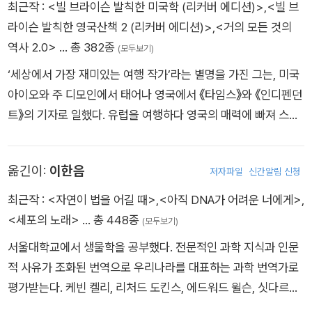
최근작 :
<빌 브라이슨 발칙한 미국학 (리커버 에디션)>
,
<빌 브
라이슨 발칙한 영국산책 2 (리커버 에디션)>
,
<거의 모든 것의
역사 2.0>
… 총 382종
(모두보기)
‘세상에서 가장 재미있는 여행 작가’라는 별명을 가진 그는, 미국
아이오와 주 디모인에서 태어나 영국에서 《타임스》와 《인디펜던
트》의 기자로 일했다. 유럽을 여행하다 영국의 매력에 빠져 스무
살부터 20년을 거주했고, 미국으로 돌아가 15년을 살다가 다시
영국으로 돌아와 영국 시민권을 취득하고 제2의 국적을 갖게 됐
옮긴이:
이한음
저자파일
신간알림 신청
다. 빌 브라이슨 발칙한 여행기 시리즈부터 『바디: 우리 몸 안내
서』 『거의 모든 것의 역사』 『나를 부르는 숲』 등 빌 브라이슨 특유
최근작 :
<자연이 법을 어길 때>
,
<아직 DNA가 어려운 너에게>
,
의 글맛과 지성이 담긴 그의 책들은 전 세계 30개 언어로, 1600
<세포의 노래>
… 총 448종
(모두보기)
만 부 이상 판매되었고 국경을 초월하여 독자들의 뜨거운 관심과
서울대학교에서 생물학을 공부했다. 전문적인 과학 지식과 인문
지지를 받았다.
적 사유가 조화된 번역으로 우리나라를 대표하는 과학 번역가로
평가받는다. 케빈 켈리, 리처드 도킨스, 에드워드 윌슨, 싯다르타
무케르지 등 저명한 과학자의 대표작을 우리말로 옮겼다. 과학의