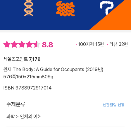
8.8
100자평 15편
리뷰 32편
세일즈포인트
7,179
원제 The Body: A Guide for Occupants (2019년)
576쪽
150*215mm
809g
ISBN 9788972917014
주제분류
신간알림 신청
과학
>
인체의 이해