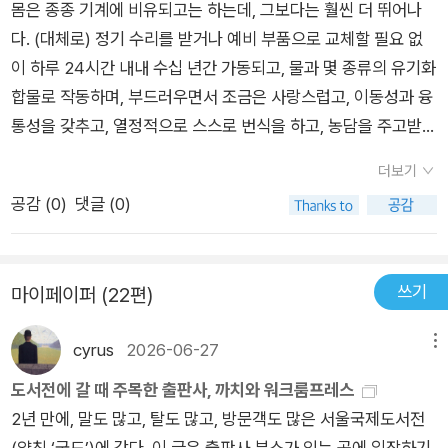
통은 감염이나 종양 같은 어떤 원인이 있어서 나타나는 두통을 말
몸은 종종 기계에 비유되고는 하는데, 그보다는 훨씬 더 뛰어나
야. 베르나르 베르베르는<잠>이라는 소설도 쓰고…. 그래, 하품
한다._ 신경과 통증 중- P423플라세보의 한 가지 단점은 그것이
다. (대체로) 정기 수리를 받거나 예비 부품으로 교체할 필요 없
보다는 잠이 더 중요하지… 잠을 오랫동안 못 자면 죽을 수도 있
우리의 마음이 얼마간 제어할 수있는 문제들에는 이따금 효과를
이 하루 24시간 내내 수십 년간 가동되고, 물과 몇 종류의 유기화
으니 말이야. 동물들도 잠을 잔다고 하는데, 신기하게도 어떤 동
보이지만, 의식적으로 관여할 수 없는문제에는 도움이 되지 않는
합물로 작동하며, 부드러우면서 조금은 사랑스럽고, 이동성과 융
물들은 한번의 뇌의절반씩만 잘 수 있다고 하는구나. 사람도 그런
다는 것이다. 플라세보는 종양을 줄이지도, 좁아진 동맥에 달라붙
통성을 갖추고, 열정적으로 스스로 번식을 하고, 농담을 주고받
능력이 있었다면 좋았을까? 음… 24시간 내내 일을 하는 사회가
은 판을 떼어내지도 못한다. 더욱 공격적인 진통제도 그런 일을
고, 애정을 느끼고, 저녁노을을 감상하고, 시원한 산들바람을 느
되어 있을까?====================(356)모든 동물
더보기
하지 못하는 것은 마찬가지이다. 그러나 적어도 플라세보는 그 약
낀다. 이런 일들 중에서 어느 하나라도 할 수 있는 기계를 과연 얼
은 잠을 자는듯하다. 선충과 초파리 같은 아주 단순한 동물들조차
공감 (
0
)
댓글 (0)
을 먹은 사람을 일찍 무덤으로 보내는 일은 결코 하지 않는다._
마나 많이 알고 있는가? 이 점은 의문의 여지가 없다. 당신은 진
도 꼼짝하지 않는 시간이 있다. 필요한 수면 시간은 동물에 따라
신경과 통증 중- P428당혹스러운 집단 발병, 특히 작은 규모로
정으로 경이로운 존재이다. 그러나 당신이 그렇다면, 지렁이도 마
크게 다르다. 코끼리와 말은 하루에두세 시간만 잔다. 그들이 왜
일어나는 집단 발병은 우리의 짐작보다 더 흔하다._ 질병 중- P4
땅히 그렇다.그렇다면 우리는 자기 존재의 영광을 어떻게 찬미하
그렇게 조금 자는지는 알지 못한다. 다른대부분의 포유동물은 훨
쓰기
마이페이퍼 (22편)
32어떤 질병이 유행병이 될지 여부는 네 가지 요인에 달려 있다.
고 있을까? 음, 대다수는 운동을 최소로 하고 최대한 많이 먹음으
씬 더 많이 잔다. 포유동물 중 수면 챔피언이라고 여겨지는 동물
즉 얼마나 치명적인가, 새 희생자를 얼마나 잘 찾는가, 격리하기
로써 찬미한다. 당신이 온갖 정크 푸드를 목으로 집어넣으면서 인
은 세발가락나무늘보로서, 하루에 20시간까지도 잔다고 한다.그
cyrus
2026-06-27
메뉴
가 얼마나 어려운가, 백신이 얼마나 잘 듣는가이다. 가장 무시무
생의 얼마나 많은 시간을 빛을 내는 화면 앞에서 거의 식물인간
러나 그 수면 시간은 포획된 개체들을 연구한 결과이다. 즉 주변
시한 질병은 사실 이 네가지에 잘 들어맞지 않을 때가 많다. 실제
상태로 축 늘어져서 보내는지를 생각해보라. 그러나 어떤 친절하
도서전에 갈 때 주목한 출판사, 까치와 워크룸프레스
에 포식자가 없고 달리할 일도 없는 개체들이었다. 야생 나무늘보
로 그런 질병을 무시무시하게만드는 특성 자체는 전파 효율을 떨
면서 기적적인 방식으로 우리 몸은 우리를 돌보고, 우리가 입으로
2년 만에, 말도 많고, 탈도 많고, 방문객도 많은 서울국제도서전
는 하루에 10시간남짓 잔다. 즉 우리보다 엄청나게 더 많이 자는
어뜨릴 때가 많다. _ 질병 중- P435이렇게 보면 나쁜 일들이 더
집어넣는 잡다한 음식물로부터 영양소를 추출하고, 수십 년 동안
(약칭 ‘국도’)에 갔다. 이 글은 출판사 부스가 있는 곳에 입장하기