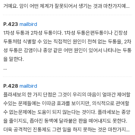
거예요. 암이 어떤 체계가 잘못되어서 생기는 것과 마찬가지예요.
_ 신경과 통증 중
지금은 만성 통증의 몇몇 유형들이 뭔가의 증상이 아니라 질병 자
체라고 봅니다. 급성통증과 다른 양상으로 악화되고 유지되는 질
P.423
mailbird
병이라고요.
1차성 두통과 2차성 두통이다. 1차성 두통은편두통이나 긴장성
두통처럼 식별할 수 있는 직접적인 원인이 전혀 없는 두통을, 2차
_ 신경과 통증 중
성 두통은 감염이나 종양 같은 어떤 원인이 있어서 나타나는 두통
을 말한다.
_ 신경과 통증 중
P.428
mailbird
플라세보의 한 가지 단점은 그것이 우리의 마음이 얼마간 제어할
수있는 문제들에는 이따금 효과를 보이지만, 의식적으로 관여할
수 없는문제에는 도움이 되지 않는다는 것이다. 플라세보는 종양
을 줄이지도, 좁아진 동맥에 달라붙은 판을 떼어내지도 못한다.
더욱 공격적인 진통제도 그런 일을 하지 못하는 것은 마찬가지이