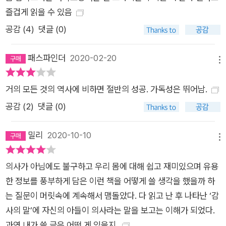
즐겁게 읽을 수 있음
공감 (
4
)
댓글 (0)
패스파인더
2020-02-20
메뉴
거의 모든 것의 역사에 비하면 절반의 성공. 가독성은 뛰어남.
공감 (
2
)
댓글 (0)
밀리
2020-10-10
메뉴
의사가 아님에도 불구하고 우리 몸에 대해 쉽고 재미있으며 유용
한 정보를 풍부하게 담은 이런 책을 어떻게 쓸 생각을 했을까 하
는 질문이 머릿속에 계속해서 맴돌았다. 다 읽고 난 후 나타난 ‘감
사의 말’에 자신의 아들이 의사라는 말을 보고는 이해가 되었다.
과연 내가 쓸 글은 어떤 게 있을지.