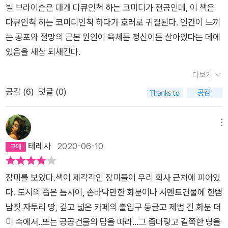
하는구나. 와우, 우리나라 돈으로 약 1억 5천만원이라고 하는구
빌 브라이슨은 대개 다큐인척 하는 코미디가 전공인데, 이 책은
라는 제목으로 우리 몸과 관련한 이야기를 줄줄 써 내려갔습니다.
나. 우리몸값이 꽤 비쌌구나.…피부에 대해서도잘 설명해 주다가
다큐인척 하는 코미디인척 하다가 호러로 귀결된다. 인간이 느끼
빌 브라이슨의 미덕이라고 한다면, 큰 줄기를 주욱 따라가다가 잠
도 우리 집 먼지의 많은 부분이 죽은 피부들이라고 한마디에 웃음
는 공포와 절망의 근본 원인이 육체든 정신이든 살아있다는 데에
시 잠깐 곁길로 새는 그 이야기들이라고 볼 수 있습니다. [바디]
을 짓게 하는구나.…가려움증… 왜 일어날까? 물론 모기를 비롯
있음을 새삼 되새긴다.
에서는 주로 의사들 이야기가 그 역할을 합니다. 저자가 쓴 다른
한 벌레들에 물렸을 때는 당연히 가렵지만, 이유없이 가려운 적도
책인 [여름, 1927, 미국]의 경우에는 린드버그의 대서양 횡단 사
더보기
많은데, 그 이유를 아직 모른다는 것… 아직의학의 길은 멀구나.
건을 중심으로 1927년 미국에서의 여름을 종횡무진하며 이야기
공감 (
6
)
댓글 (0)
의사들이 더 필요하겠어…====================(43)
를 옮겨 타는 모습을 보입니다. 그 또한 재미있고 즐거운 미국 여
피부에서 자주 일어나지만, 왜 일어나는지 이유를 제대로 모를 때
행이 되어 주었는데, [바디]의 경우에는 큰 줄기에서 아주 벗어나
가 많은 또 한 가지가 바로 가려움이다.모기에게 물렸거나 뾰루지
메뉴
지 않는 범위에서 의학적 업적을 남긴 유명한 이들에 대한 이야기
가 났거나 쐐기풀에 찔려서라는 식으로 쉽게 설명할 수 있는 가려
테레사
2020-06-10
를 함께 함으로써 독자의 긴장감을 적절히 유지시켜주고 있습니
움도 아주 많지만, 원인을 설명할 수 없는 가려움도 아주 많다. 이
다.만약 몸에 대한 이런저런 발견 또는 이론들만 줄줄이 썼다면
대목을 읽으면서독자는 조금 전까지도 전혀 가렵지 않았던 이곳
주제에 대한 밀도는 높아졌을지언정 이야기를 읽는 독자층은 한
장미를 보았다.색이 제각각인 장미들이 우리 회사 근처에 피어있
저곳을 긁고 싶은 충동을 느낄 수도 있다. 그냥 내가 가려움이라
정적이었을지도 모르겠습니다. 그러나 책은 적절한 배경이 되는
다. 도시의 좁은 틈사이, 손바닥만한 화분이나 시멘트건물에 한뼘
는말을 꺼내서이다. 우리가 가려움 쪽으로 왜 그렇게 암시에 쉽게
이야기를 그 인물과 함께 소개함으로써 독자의 흥미를 유지시켜
남짓 자투리 땅, 깊고 넓은 카페의 출입구 둥글고 제법 긴 화분 더
넘어가는지, 아니 뚜렷한 자극 요인이 전혀 없음에도 왜 가려움을
줍니다. 독자는, 의학 관련 종사자로써의 소양이 필요한 것이 아
미 속에서..또는 공공건물의 담을 따라...그 좁다랗고 길쭉한 땅을