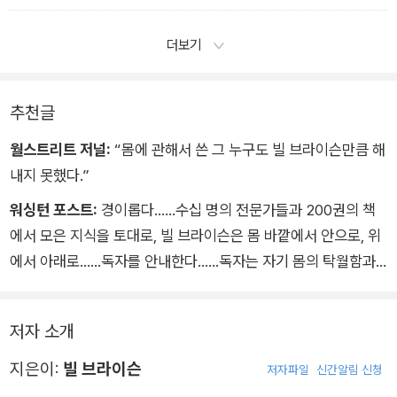
다. 그러나 적어도 플라세보는 그 약을 먹은 사람을 일찍 무덤으
로 보내는 일은 결코 하지 않는다.
더보기
_ 신경과 통증 중
추천글
월스트리트 저널:
“몸에 관해서 쓴 그 누구도 빌 브라이슨만큼 해
내지 못했다.”
워싱턴 포스트:
경이롭다……수십 명의 전문가들과 200권의 책
에서 모은 지식을 토대로, 빌 브라이슨은 몸 바깥에서 안으로, 위
에서 아래로……독자를 안내한다……독자는 자기 몸의 탁월함과
엄청난 기이함에 놀랄 것이다.
저자 소개
지은이:
빌 브라이슨
저자파일
신간알림 신청