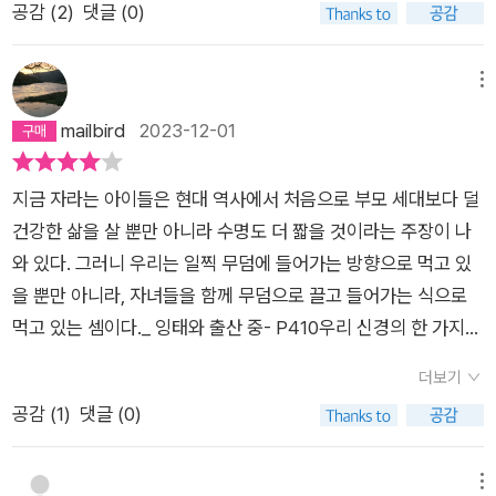
몸 전체의 겉과 속을 모두 다루려고 노력하는 책입니다. 그러니
때, 아는 것은 또 얼마나 적을까...심란한 결론에 도달한다.그럼에
공감 (
2
)
댓글 (0)
에 떡하니 자리한다는 점을 생각하면, 정말로 이상하게도 하는 일
술술 읽을 수 있다는 건 이 두꺼운 책이 지닌 큰 미덕이다. 어차피
그를 고려해서 읽어볼 수 있을 듯 합니다.요즘 이상하게 독서가
도 이 우주에서 아직은 우리 자신에 대해 이토록 아는 존재는 또
이 없어보인다. 우리가 목젖을 잃을 일이 거의 없을 것이 분명하
이런 류의 책에서 심오한 진리를 얻으려는 건 아니니까 말이다.
쉽지 않았는데, 오랜만에 몰입해서 쭈욱 읽은 책입니다. 몸 이야
우리 정도라는 사실...이 또한 얼마나 아이러니인가...나는 언젠가
며, 설령잃는다고 해도 별 문제가 되지 않을 것이라는 사실을 알
독자의 지적 호기심을 살짝 자극하고 순간의 놀라움을 주는 지식
메뉴
기여서 가깝기도 하고, 평소 궁금하게 생각하던 것들도 (저자의
읽은 <최종 이론은 없다>에서 발견한, '우리 인간은 우주가 스스
고 나면 기이하게도 이중으로 위안이 될지도 모르겠다.======
을 알려주는 것만으로도 이 책의 가치는 충분하다. 지금 나열하는
mailbird
2023-12-01
수준에서) 알게 된 부분도 있고, 더하여, 꾸준하게 운동을 - 걷기
로에 대해 사고하는 방식이다'라는 그 말을 다시 떠올려 본다.
==============….이 책을 통해우리 몸의 반응 중에 신기
종류의 지식들 - 뇌는 우리가 무슨 일을 하든 상관 없이 일정한 속
라도 - 해야겠다는 생각이 들도록 만드는 책이었습니다.내 몸을
한 것들이 이렇게 많은 줄 몰랐단다. 그 중에 하품. 그래, 하품은
도로 하루에 400 칼로리를 소모한다, 코코넛 기름은 건강에 좋
나 스스로 조금 더 사랑해야겠다, 는 생각이 들게 만들어 준, 내
지금 자라는 아이들은 현대 역사에서 처음으로 부모 세대보다 덜
빌 브라이슨 말고도 많은 작가들이 이야기를 했을 거야. 아직도
다는 일반적인 믿음과 달리 액체 형태의 포화지방에 불과하다, 겨
몸에 대한 이야기로 한 번 쯤 읽어볼만한, 흥미롭고 유쾌한 독서
건강한 삶을 살 뿐만 아니라 수명도 더 짧을 것이라는 주장이 나
하품을 왜 하는지 아무도 모르고 있다고 하는구나. 의학자들도아
울잠과 잠은 다른 것이며 곰은 사실 겨울잠을 자지 않는다, 뉴욕
가 되었습니다.아에드 인 마이오렘 델 글로인
와 있다. 그러니 우리는 일찍 무덤에 들어가는 방향으로 먹고 있
무런 해도 없는 하품을 깊이 있게 연구하는 이들이 없었겠지. 어
의 30세 흑인 남성은 방글라데시의 30세 남성보다 사망할 확률
을 뿐만 아니라, 자녀들을 함께 무덤으로 끌고 들어가는 식으로
떤 의학도가 하품을 연구하겠다고 하면, 아마 주위에서 뜯어 말리
이 높은데 이는 마약이나 폭력 때문이 아니라 뇌졸중, 심장병, 암,
먹고 있는 셈이다._ 잉태와 출산 중- P410우리 신경의 한 가지
겠지… 그래서 하품에 대한 연구가 많이 안이루어졌을 거야.. 이
당뇨병 때문이다 등등 - 이 가득 차 있는 이 매력적인 책을 그냥
특이한 점은 말초신경계는 손상되면 다시 자라서 치유가 되는 반
렇게 생각해 본단다. 심지어 전염까지되는 하품… 하품은 어떤 경
지나치는 건 쉽지 않은 일이다.인체를 다루는 이 책은 필연적으로
더보기
면, 뇌와 척수에 있는 더욱 중요한 신경은 그렇지 않다는 것이다.
로를 통해서 전염이 될까. 하품은생각해 보니, 연구할 것들이 참
의학의 역사이기도 하다. 인류의 평균 수명을 극적으로 늘린 수많
공감 (
1
)
댓글 (0)
손가락을 베였을 때에는 그 신경이 다시 자랄 수 있지만, 척수가
많은 것 같구나.====================(370-1)우리가
은 선각자들의 이야기가 펼쳐진다. 마취제를 개발하고, 항생제를
손상되었을 때에는 그런 행운을 누릴 수가 없다. 척수 손상은 안
하품을 왜 하는지는아무도 모른다. 태아도 엄마 뱃속에서 하품을
발명하고, 각종 위생 수칙을 수립하고, 다양한 수술 기법들을 고
타까울 만큼 흔하게 일어난다. 미국에서는 척수가 손상되어 마비
메뉴