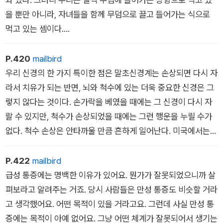
을 뿐만 아니라, 자녀들을 함께 무덤으로 끌고 들어가는 식으로
먹고 있는 셈이다.
_ 잉태와 출산 중
P.420
mailbird
우리 신경의 한 가지 특이한 점은 말초신경계는 손상되면 다시 자
라서 치유가 되는 반면, 뇌와 척수에 있는 더욱 중요한 신경은 그
렇지 않다는 것이다. 손가락을 베였을 때에는 그 신경이 다시 자
랄 수 있지만, 척수가 손상되었을 때에는 그런 행운을 누릴 수가
없다. 척수 손상은 안타까울 만큼 흔하게 일어난다. 미국에서는
척수가 손상되어 마비된 사람이 100만 명이 넘는다. 미국에서 척
수 손상의 절반 이상은 교통사고나 총기사고로 생기며, 짐작할 수
P.422
mailbird
있겠지만 남성이 여성보다 척수를다칠 확률이 4배나 높다. 특히
급성 통증에는 명백한 이유가 있어요. 뭔가가 잘못되었으니까 살
16-30세의 확률이 높은데, 총기와 자동차를 구입할 수 있는 나이
펴보라고 알려주는 거죠. 당시 사람들은 만성 통증도 비슷할 거라
는 되었으나 아직 철이 덜 들어서 잘못 사용하기가 쉬운 나이이기
고 생각했어요. 어떤 목적이 있을 거라고요. 그런데 사실 만성 통
때문이다.
증에는 목적이 아예 없어요. 그냥 어떤 체계가 잘못되어서 생기는