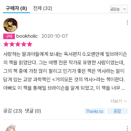
구매자 (8)
전체 (32)
메뉴
bookholic
2020-10-07
사랑하는 딸과아들에게 보내는 독서편지 0.오랜만에 빌브라이슨
의 책을 읽었단다. 그는 여행 전문 작가로 유명한 사람이었는데,
그의 책 중에 가장 많이 팔리고 인기가 좋은 책은 역사라는 말이
담겨 있는 교양 과학책인 <거의모든 것의 역사>라는 책이란다.
아빠도 이 책을 통해빌 브라이슨을 알게 되었고, 이 책을 너무 재
미있게 읽어 다른 이들에게 추천도 하고 선물도 했던 기억이있구
더보기
나. <거의 모든 것의 역사>를 재미있게 있어서, 그의 그의 다른
공감 (
23
)
댓글 (0)
책들도 읽어봤는데, 별로였었어. 아마도 <거의 모든 것의 역사>
가 너무 강력했던 것 같아. 그 이후에 다양한 분야의 책을 쓰고 <
거의 모든 것의 역사>가 강력한 대표작이 되어서 그런지, 지금
메뉴