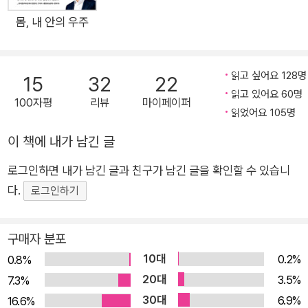
요롭게 해주는 시각, 청각, 후각을 다룬다. 제6장은 혀가 느끼는
몸, 내 안의 우주
미각과 목이라는 하나의 통로에서 호흡과 음식 섭취를 적절하게
조절하는 놀라운 기관인 목구멍을 설명한다. 제7장은 우리의 감
정과는 관계가 없지만, 한 가지 일, 즉 뛰는 일에만 몰두하며 그
읽고 싶어요 128명
15
32
22
일을 놀라울 정도로 잘 해내는 신체 기관인 심장과 온몸 구석구석
읽고 있어요 60명
100자평
리뷰
마이페이퍼
읽었어요 105명
을 돌아다니며 산소를 운반하는 혈액을 살펴본다. 제8장은 호르
몬에 관한 내용을 다룬다. 인슐린의 발견은 인류의 의학 발전에
이 책에 내가 남긴 글
엄청난 기여를 했으며 수많은 사람들을 비참한 죽음으로부터 구
로그인하면 내가 남긴 글과 친구가 남긴 글을 확인할 수 있습니
해냈다. 제9장에서는 우리를 지탱하는 뼈대와 인대 그리고 근육
다.
로그인하기
의 조화로운 작용을 살펴본다. 제10장에서는 유인원에서 직립보
행을 하게 되면서 인류가 어떤 결과를 얻게 되었는지를 다룬다.
제11장은 항상성에 관한 내용으로, 체온이 오르면 땀을 배출하고
구매자 분포
체온이 낮아지면 몸을 떨게 함으로써 몸이 어떻게 체온을 거의 일
10대
0.2%
0.8%
정하게 유지하는지를 살펴본다. 제12장은 우리를 세균과 바이러
20대
3.5%
7.3%
스로부터 구해주지만 때로는 우리 스스로를 공격함으로써 우리
30대
6.9%
16.6%