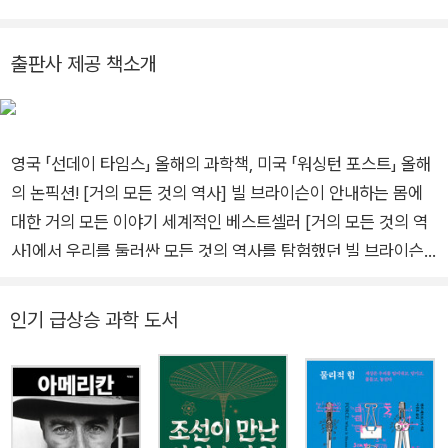
현재적 흐름을 독자들에게 전하기 위해 저술 활동도 병행하고 있
다. 저서로는 『바스커빌가의 개와 추리 좀 하는 친구들』, 『청소년
출판사 제공 책소개
을 위한 지구 온난화 논쟁』이 있으며, 옮긴 책으로는 『질병 해방』,
『인간 본성에 대하여』, 『우리는 왜 잠을 자야 할까』, 『세포의 노
래』, 『만들어진 신』 등이 있다.
영국 「선데이 타임스」 올해의 과학책, 미국 「워싱턴 포스트」 올해
의 논픽션! [거의 모든 것의 역사] 빌 브라이슨이 안내하는 몸에
대한 거의 모든 이야기 세계적인 베스트셀러 [거의 모든 것의 역
사]에서 우리를 둘러싼 모든 것의 역사를 탐험했던 빌 브라이슨
이 이번에는 우리 안, 즉 몸이라는 놀라운 우주를 여행한다. 우리
는 하나뿐인 몸으로 평생을 살아가지만, 정작 우리 몸에 대해서
인기 급상승 과학 도서
자세히 알고 있는 사람은 많지 않을 것이다. 브라이슨은 특유의
재치 넘치는 표현력과 엄청난 사실들의 바다에서 우리에게 꼭 필
요한 진실들을 선별하는 탁월한 통찰력을 발휘하여 우리 몸의 거
의 모든 부분들을 쉽고 흥미롭게 설명한다. 이 책은 경이로운 우