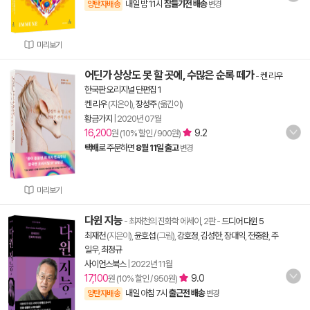
내일 밤 11시
잠들기전 배송
양탄자배송
변경
미리보기
어딘가 상상도 못 할 곳에, 수많은 순록 떼가
-
켄 리우
한국판 오리지널 단편집 1
켄 리우
(지은이),
장성주
(옮긴이)
황금가지
|
2020년 07월
16,200
9.2
원 (10% 할인 / 900원)
택배
로 주문하면
8월 11일 출고
변경
미리보기
다윈 지능
- 최재천의 진화학 에세이, 2판
-
드디어 다윈 5
최재천
(지은이),
윤호섭
(그림),
강호정
,
김성한
,
장대익
,
전중환
,
주
일우
,
최정규
사이언스북스
|
2022년 11월
17,100
9.0
원 (10% 할인 / 950원)
내일 아침 7시
출근전 배송
양탄자배송
변경