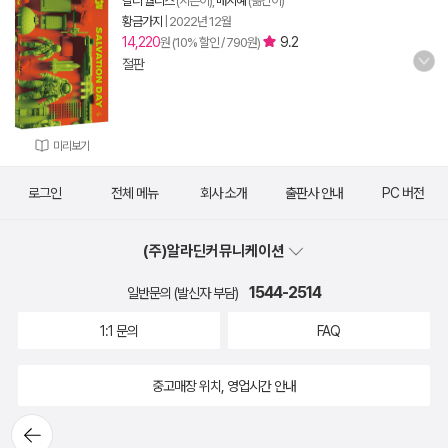
칼리 월리스
(지은이),
배지혜
(옮긴이)
황금가지
|
2022년 12월
14,220
9.2
원 (10% 할인 / 790원)
절판
미리보기
로그인
전체 메뉴
회사 소개
출판사 안내
PC 버전
(주)알라딘커뮤니케이션
1544-2514
일반문의 (발신자 부담)
1:1 문의
FAQ
중고매장 위치, 영업시간 안내
뒤로가