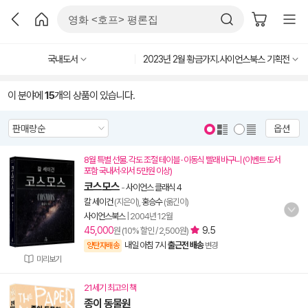
국내도서
2023년 2월 황금가지.사이언스북스 기획전
이 분야에
15
개의 상품이 있습니다.
옵션
8월 특별 선물. 각도 조절 테이블 · 이동식 빨래 바구니 (이벤트 도서
포함 국내서·외서 5만원 이상)
코스모스
-
사이언스 클래식 4
칼 세이건
(지은이),
홍승수
(옮긴이)
사이언스북스
|
2004년 12월
45,000
9.5
원 (10% 할인 / 2,500원)
내일 아침 7시
출근전 배송
양탄자배송
변경
미리보기
21세기 최고의 책
종이 동물원