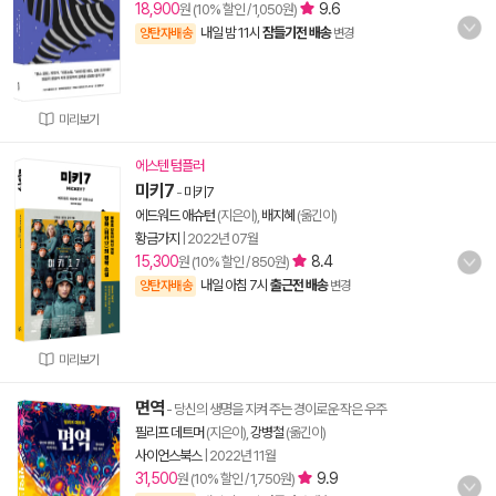
18,900
9.6
원 (10% 할인 / 1,050원)
내일 밤 11시
잠들기전 배송
양탄자배송
변경
미리보기
에스텐 텀플러
미키7
-
미키7
에드워드 애슈턴
(지은이),
배지혜
(옮긴이)
황금가지
|
2022년 07월
15,300
8.4
원 (10% 할인 / 850원)
내일 아침 7시
출근전 배송
양탄자배송
변경
미리보기
면역
- 당신의 생명을 지켜 주는 경이로운 작은 우주
필리프 데트머
(지은이),
강병철
(옮긴이)
사이언스북스
|
2022년 11월
31,500
9.9
원 (10% 할인 / 1,750원)