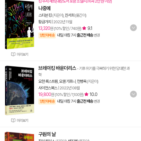
킹 수저 세트(대상도서 포함 소설/시/희곡 2만 원 이상)
나중에
스티븐 킹
(지은이),
진서희
(옮긴이)
황금가지
|
2022년 11월
13,320
9.1
원 (10% 할인 / 740원)
내일 아침 7시
출근전 배송
양탄자배송
변경
미리보기
브레이킹 바운더리스
- 기후 위기를 극복하기 위한 담대한 과
학
요한 록스트룀
,
오웬 가프니
,
전병옥
(지은이)
사이언스북스
|
2022년 08월
19,800
10.0
원 (10% 할인 / 1,100원)
내일 아침 7시
출근전 배송
양탄자배송
변경
미리보기
구원의 날