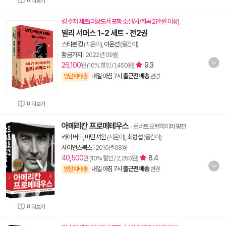
미리보기
킹 수저 세트(대상도서 포함 소설/시/희곡 2만 원 이상)
빌리 서머스 1~2 세트 - 전2권
스티븐 킹
(지은이),
이은선
(옮긴이)
황금가지
|
2022년 09월
26,100
9.3
원 (10% 할인 / 1,450원)
내일 아침 7시
출근전 배송
양탄자배송
변경
미리보기
아메리칸 프로메테우스
- 로버트 오펜하이머 평전
카이 버드
,
마틴 셔윈
(지은이),
최형섭
(옮긴이)
사이언스북스
|
2010년 08월
40,500
8.4
원 (10% 할인 / 2,250원)
내일 아침 7시
출근전 배송
양탄자배송
변경
미리보기