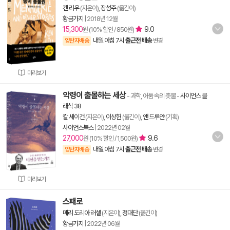
켄 리우
(지은이),
장성주
(옮긴이)
황금가지
|
2018년 12월
15,300
9.0
원 (10% 할인 / 850원)
내일 아침 7시
출근전 배송
양탄자배송
변경
미리보기
악령이 출몰하는 세상
- 과학, 어둠 속의 촛불
-
사이언스 클
래식 38
칼 세이건
(지은이),
이상헌
(옮긴이),
앤 드루얀
(기획)
사이언스북스
|
2022년 02월
27,000
9.6
원 (10% 할인 / 1,500원)
내일 아침 7시
출근전 배송
양탄자배송
변경
미리보기
스패로
메리 도리아 러셀
(지은이),
정대단
(옮긴이)
황금가지
|
2022년 06월