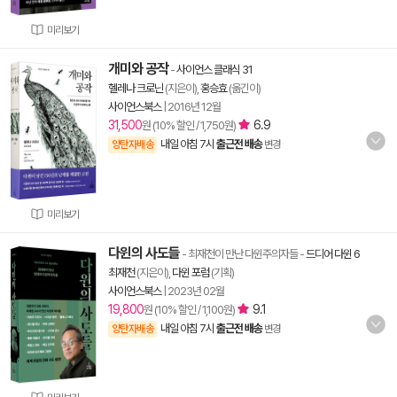
미리보기
개미와 공작
-
사이언스 클래식 31
헬레나 크로닌
(지은이),
홍승효
(옮긴이)
사이언스북스
|
2016년 12월
31,500
6.9
원 (10% 할인 / 1,750원)
내일 아침 7시
출근전 배송
양탄자배송
변경
미리보기
다윈의 사도들
- 최재천이 만난 다윈주의자들
-
드디어 다윈 6
최재천
(지은이),
다윈 포럼
(기획)
사이언스북스
|
2023년 02월
19,800
9.1
원 (10% 할인 / 1,100원)
내일 아침 7시
출근전 배송
양탄자배송
변경