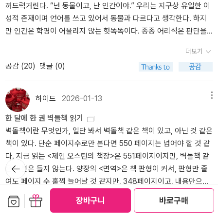
꺼드럭거린다. “넌 동물이고, 난 인간이야.” 우리는 지구상 유일한 이
의 척도로 삼는 과학만능주의세이건은 과학적 방법론이 객관적 진리
성적 존재이며 언어를 쓰고 있어서 동물과 다르다고 생각한다. 하지
에 도달하는 유일한 길이며, 다른 지식 체계(철학, 종교, 인문학)는 과
만 인간은 학명이 어울리지 않는 헛똑똑이다. 종종 어리석은 판단을
학에 종속되거나 오류라고 주장했다. 하지만 '우리가 아는 모든 것은
내려서 화를 자초한다. 가짜 정보에 잘 속는다. 우리는 항상 착각하면
과학을 통해서만 증명되었다'라는 태도는 과학을 일종의 '세속적 종
더보기
서 살아간다. 슬기로운 사람은 동물이 아니라는 착각. 이런 착각을 학
교'나 '교조적 믿음'으로까지 만든다. 이는 과학이 가질 수 있는 한계,
공감 (
20
)
댓글 (0)
술 용어로 ‘종차(種差)’라고 한다.재미있게도 우리는 한 번도 만나 본
즉 가치 중립성이나 윤리적 문제 해결 능력의 부족을 망각한 것으로
적이 없는 외계 생명체를 ‘외계인’으로 가정한다. 우리가 만나고 싶
보인다.한편, 저자가 확실한 데이터가 부족함에도 외계 문명의 존재
은 외계인은 인간의 모습과 흡사하며 우리처럼 비슷하게 생활한다.
를 강하게 주장하는 것은 과학적 회의주의를 넘어선 낭만적 과학주의
하이드
2026-01-13
메뉴
외계인이 있다고 믿는 사람들은 우리보다 더 똑똑한 외계인을 우러러
혹은 과학 신앙에 가깝다는 비판을 받게 된다. 3. '인간의 무의미성'
한 달에 한 권 벽돌책 읽기
본다. 그래서 아득한 옛날에 지구를 방문한 외계인이 고대 사람들에
강조를 통한 역설적 인본주의세이건은 광활한 우주에서 지구와 인간
벽돌책이란 무엇인가, 일단 봐서 벽돌책 같은 책이 있고, 아닌 것 같은
게 현대 문명에 걸맞은 엄청난 기술을 전수했다고 주장한다. 초고대
이 얼마나 작은 존재인지(창백한 푸른 점)를 강조했다. 그러나 이는
책이 있다. 단순 페이지수로만 본다면 550 페이지는 넘어야 할 것 같
문명설을 지지하는 사람들은 이집트의 피라미드와 페루의 나스카 지
겸손을 가르치는 듯하지만, 결국 인간의 삶에서 모든 궁극적 의미와
다. 지금 읽는 <제인 오스틴의 책장>은 551페이지이지만, 벽돌책 같
상화(땅에 그려진 거대한 그림들)가 외계인과 고대 사람들의 합작품
목적을 제거하는 허무주의로 이어질 수 있다. 인간 중심주의를 배제
뒤로가
은 기분은 들지 않는다. 양장의 <면역>은 책 판형이 커서, 판형만 줄
으로 보인다. [피터 박스올 <죽기 전에 꼭 읽어야 할 책 1001권> 718
기
하려는 시도가 도리어 인류의 특별함을 부정하고, 물질적 존재 이상
여도 페이지 수 훌쩍 늘어날 것 같지만, 348페이지이고, 내용만으로
번째 책][대구 독서 모임 <고라니 울고> ‘초여름 밤 SF’ 7월의 SF, 추
의 가치를 무시하는 관점으로 보인다. 4. 역사적·종교적 맥락의 단순
는 벽돌책 같지만, 페이지수보다는 판형이 커서 벽돌책 느낌이 들지
천 독자 겸 모임장: 김성현]* 더글러스 애덤스, 김선형 · 권진아 함께
화 및 배제세이건은 과학 발전 과정을 인류가 미신(종교)을 극복하고
보관함담기
선물하기
장바구니
바로구매
더보기
않는다. 책 크기는 일반 판형에서 크게 벗어나지 않는 한 주제에 대해
옮김 《은하수를 여행하는 히치하이커를 위한 안내서》 (책세상, 2005
이성으로 나아가는 일방통행적 서사로 묘사했다. 또한 과학과 종교가
공감 (
23
)
댓글 (4)