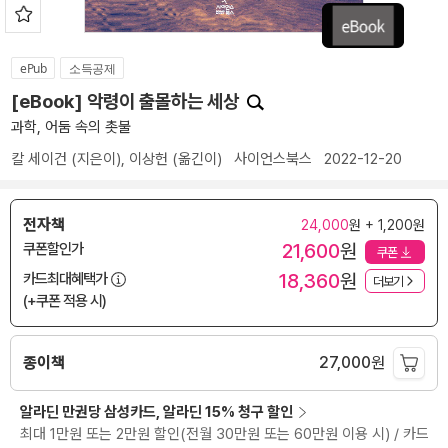
ePub
소득공제
[eBook] 악령이 출몰하는 세상
과학, 어둠 속의 촛불
칼 세이건
(지은이),
이상헌
(옮긴이)
사이언스북스
2022-12-20
전자책
24,000
원 + 1,200원
21,600
원
쿠폰할인가
쿠폰
18,360
원
카드최대혜택가
더보기
(+쿠폰 적용 시)
종이책
27,000
원
알라딘 만권당 삼성카드, 알라딘 15% 청구 할인
최대 1만원 또는 2만원 할인(전월 30만원 또는 60만원 이용 시) / 카드