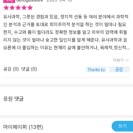
유사과학, 그릇된 경험과 믿음, 정치적 선동 등 여러 분야에서 과학적
인 분석과 근거를 토대로 회의주의적 분석을 하는 것이 얼마나 필요
한지, 수고와 품이 들더라도 정확한 정보를 알고 외부의 압력에 휘둘
리지 않는 것이 얼마나 숭고한 일인지를 알게 해준다. 유사과학과 음
모론에 더 몰입하는 이유는 현재의 삶에 불안하거나, 육체적,정신적
으로 피로하거나, 염세주의자처럼 부정적인 사고로 점칠되어 그런 것
더보기
일까. 그렇다면 조금 더 삶이 충만하고 하고 있는 일에 열정이 있으면
공감 (
0
)
댓글 (0)
서 주변을 잘 돌볼 줄 안다면 좀 더 휘둘리지 않을까. 책을 읽기 전에
나 역시 이런 음모론에 빠져있고, 유사과학에 쉽게 넘어가버리는, 그
리고 그런 것들에 시간을 많이 할애하는 사람이었다. 자극적이고 의
문점 투성이의 이슈들은 좀 더 쉽게 흥미를 이끌고 그 주제들과 연관
응원 댓글
된 정보들을 주로 찾아보게 되는 굴레에 빠지는 것은 유튜브의 숏츠
나 인스타의 릴스와 같이 알고리즘화되어 사람의 시야를 더 편협하게
만들고 굳건히 만든다. 받아들이는 사고에 있어서 말랑말랑하면서 또
그 주제들이 맞는지 검증하는 회의주의적 자세가 이 책이 쓰여졌던 1
쓰기
마이페이퍼 (13편)
990년대보다 지금 더 필요한 것이 아닐까.