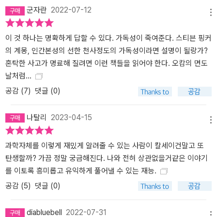
군자란
2022-07-12
메뉴
이 것 하나는 명확하게 답할 수 있다. 가독성이 죽여준다. 스티븐 핑커
의 계몽, 인간본성의 선한 천사정도의 가독성이라면 설명이 될랑가?
혼탁한 사고가 명료해 질려면 이런 책들을 읽어야 한다. 오캄의 면도
날처럼...
공감 (
7
)
댓글 (0)
나탈리
2023-04-15
메뉴
과학자체를 이렇게 재밌게 알려줄 수 있는 사람이 칼세이건말고 또
탄생할까? 가끔 정말 궁금해진다. 나와 전혀 상관없을거같은 이야기
를 이토록 흥미롭고 유익하게 풀어낼 수 있는 재능.
공감 (
5
)
댓글 (0)
diabluebell
2022-07-31
메뉴