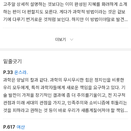
고주알 상세히 설명하는 것보다는 이미 완성된 지혜를 화려하게 소개
하는 편이 더 편할지도 모른다. 게다가 과학적 방법이라는 것은 겉보
기에 다루기 번거로운 것처럼 보인다. 하지만 이 방법이야말로 발견
자체보다 훨씬 더 소중한 것이다.
더보기
밑줄긋기
P.33
온스라.
과학은 양날의 칼과 같다. 과학의 무시무시한 힘은 정치인을 비롯한
우리 모두에게, 특히 과학자들에게 새로운 책임을 요구하고 있다. 기
술 발전이 가져올 장기적인 결과에 좀 더 주의를기울이고, 전 지구적
관점과 미래 세대의 관점을 가지고, 민족주의와 쇼비니즘에 휘둘리는
것을 피하라고 권하는 것 등이 바로 우리가 새롭게짊어져야 할 책임
이다. 사소한 실수가 아주 커다란 대가를 치러야 하는시대이기 때문
이다.
P.617
여산