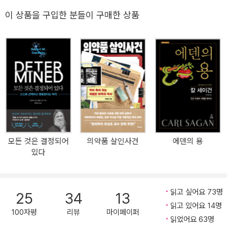
스 선정 과학 기술 도서상 수상작 ✯ 2022년 세계 기초 과학의 해 기
념 출간! 외계인 납치가 벌어지고 있다고 믿는 미국인 중에는 지구인
이 상품을 구입한 분들이 구매한 상품
중 1억 명 이상이 외계인에게 납치된 적이 있고, 지금도 세계 곳곳에
서 외계인 납치가 이루어지고 있다고 믿는 이들이 적지 않다. 최근 코
로나19 팬데믹 와중에도 상당수의 미국인이 바이러스 유행이 빌 게
이츠 같은 특정 자본가 또는 권력자의 음모이며, 백신 역시 접종자의
정신을 조작하기 위한 특수 물질이 들어 있다고 믿고 백신 접종을 거
부했다. 한국에서도 창조론자 단체의 민원으로 생물 교과서에서 진화
관련 설명을 일부 삭제하는 사건이 벌어지기도 했고, ‘약 안 쓰고 아이
키우기’ 운동처럼 자연 치유를 내건 유사 과학이 유행하기도 했다. 왜
우리는 과학이 아니라 이런 유사 과학, 미신, 반지성주의를 믿는 것일
모든 것은 결정되어
의약품 살인사건
에덴의 용
까? 근거도 없고 효력도 없는 주장과 낭설이 사라지지 않고 끊임없이
있다
되살아나는 이유는 무엇일까? 암흑 시대라고도 불렸던 서구의 중세
에는 고대의 악령이 마녀로 되살아났고, 현대에는 그 악령이 외계인
으로 변신해 과학의 촛불이 미치지 않는 그림자 속에서 출몰한다. 20
읽고 싶어요 73명
25
34
13
세기 미국을 대표하는 과학자 칼 세이건은 그가 생전 마지막으로 펴
읽고 있어요 14명
낸 이 책, 『악령이 출몰하는 세상(The Demon-Haunted World)』(1
100자평
리뷰
마이페이퍼
읽었어요 63명
995년)에서 과학에 대한 무지와 회의주의 정신의 부재가 낳은 이 유