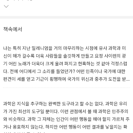
성찰, 연구와 실천의 산물인 이 책을 통해 뜨겁게 보여 준다.
핵폭탄으로 상징되는 것처럼 과학이 그 어떤 시대보다 강력한 권능을
가지게 되었고, 동시에 과학자에게 그만큼 무거운 책임이 부여되었음
책속에서
을 누구보다도 더 잘 이해하고 있던 칼 세이건은 유사 과학의 범람으
로부터 사람들과 사회와 문명을 지키기 위해서는 다른 누가 아니라
과학자들이 나서야 한다고 역설한다.
나는 특히 지난 밀레니엄을 거의 마무리하는 시점에 유사 과학과 미
신이 해가 갈수록 더욱 사람들을 솔깃하게 만들고 요정 사이렌의 광
기 어린 노래가 더욱더 크게 울려 퍼지고 현혹하는 것 같아 걱정스럽
다. 전에 어디에서 그 소리를 들었던가? 어떤 민족이나 국가에 대한
편견이 세를 얻고 기근이 횡행하며 국가의 위신과 중추가 도전을 받
을 때, 우주 속에서 우리의 위치와 목적에 대해 번민할 때, 또는 우리
주위에서 광신적 행동이 거품처럼 일 때, 그때 예전부터 익숙한 사유
습관들이 우리를 지배하기 위해 손을 뻗는다.
과학은 지식을 추구하는 완벽한 도구라고 할 수는 없다. 과학은 우리
촛불이 점차 희미해진다. 초의 작은 불꽃 웅덩이가 떨린다. 어둠이 모
가 가진 최선의 도구일 뿐이다. 이런 관점에서 볼 때 과학은 민주주의
인다. 악령들이 꿈틀거리기 시작한다.
와 비슷하다. 과학 그 자체는 인간이 어떤 행동을 해야 할지 가르쳐 주
거나 옹호하지 않는다. 하지만 어떤 행동이 어떤 결과를 낳을지는 확