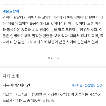
래된 속임수가 새로운 옷을 입고 계속해서 살아남게 된다.(p200/40
8)
겨울호랑이
과학이 발달하기 위해서는 고약한 미신에서 해방되어야 할 뿐만 아니
라, 더불어 고약한 불공정에서도 벗어나야만 하는 것이다. 보통 미신
과 불공정은 종교와 세속 권력이 손을 잡고 조장하는 경우가 많다. 이
둘은 실제로도 매우 밀접한 관련을 맺고 있다. 따라서 정치적 혁명, 종
교에 대한 불신, 그리고 과학의 부흥이 같은 시기에 연달아서 일어나
고는 했다는 것은 놀라운 일이 아니다. 미신으로부터의 해방은 과학
을 성정하시키기 위한 필요 조건일 뿐 그것만으로는 충분 조건이 아
더보기
니다.(p279/408)
저자 소개
지은이:
칼 세이건
저자파일
신간알림 신청
최근작 :
<코스모스 (100만 부 기념판)>
,
<악령이 출몰하는 세상>
,
<
브로카의 뇌>
… 총 190종
(모두보기)