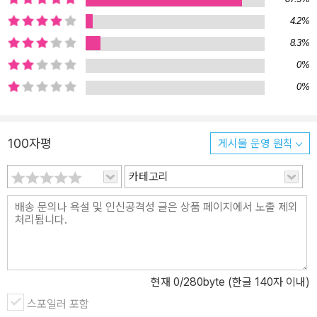
의 장작불이 다시 타오를지도 모르는 것이다. 생의 마지막 순간, 골수
4.2%
성 혈액암으로 고통을 받으면서도 세이건은 자신이 평생 사랑해 온
8.3%
과학의 의미와 가치, 본질과 방법을 사람들에게 올바르게 알리는 게
자신의 마지막 임무라고 생각했을지도 모른다. 과학과 민주주의에 대
0%
한 그의 뜨거운 옹호와 사랑을 독자들은 이 책에서 확인할 수 있을 것
0%
이다.
100자평
게시물 운영 원칙
카테고리
현재
0
/280byte (한글 140자 이내)
스포일러 포함