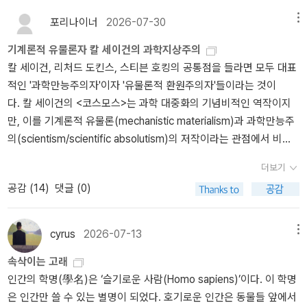
포리나이너
2026-07-30
메뉴
기계론적 유물론자 칼 세이건의 과학지상주의
칼 세이건, 리처드 도킨스, 스티븐 호킹의 공통점을 들라면 모두 대표
적인 '과학만능주의자'이자 '유물론적 환원주의자'들이라는 것이
다. 칼 세이건의 <코스모스>는 과학 대중화의 기념비적인 역작이지
만, 이를 기계론적 유물론(mechanistic materialism)과 과학만능주
의(scientism/scientific absolutism)의 저작이라는 관점에서 비판
적으로 읽을 때는 몇 가지 쟁점들이 드러난다. 1. 우주를 '거대한 기
더보기
계'로 환원하는 기계론적 유물론세이건은 우주를 물리 법칙에 의해
공감 (
14
)
댓글 (0)
움직이는 인과관계의 집합체, 즉 '거대한 기계'로 보고 있다.우주의 신
비와 조화(Cosmos)를 오직 측정 가능한 물리/화학 법칙으로만 설명
하려 함으로써, 우주에 존재하는 의미, 가치, 목적(텔로스, Telos)을
cyrus
2026-07-13
메뉴
배제하고 있다. 또한 생명체를 '진화의 우연적 산물'이자 '유기화학적
속삭이는 고래
원리가 지배하는 물질'로만 규정하여, 생명의 정신적, 형이상학적 측
인간의 학명(學名)은 ‘슬기로운 사람(Homo sapiens)’이다. 이 학명
면이나 목적론적 해석을 묵살하는 편이다. 이는 우주를 영혼이 없는
은 인간만 쓸 수 있는 별명이 되었다. 호기로운 인간은 동물들 앞에서
물질 덩어리로 전락시킨다는 비판을 받는다. 2. 과학을 유일한 진리