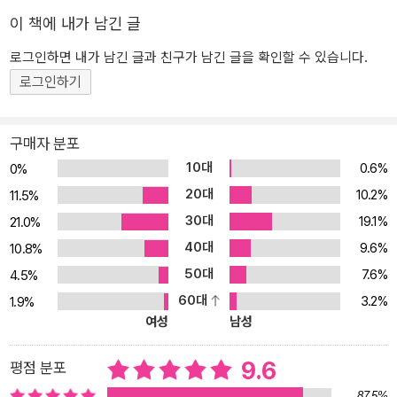
사 과학 유행을 그 기원과 역사로부터 현황과 대안에 이르기까지 치
이 책에 내가 남긴 글
밀하게, 깊게 성찰한다. 반과학과 미신, 비합리주의와 반지성주의의
로그인하면 내가 남긴 글과 친구가 남긴 글을 확인할 수 있습니다.
유행에 담긴 인간의 오랜 바람을 이해하지 않고는, 의심할 줄 아는 정
로그인하기
신과 경이를 느낄 줄 아는 감성의 결합에서 탄생한 과학의 본질을 제
대로 이해하지는 않고는 이 경신(輕信)의 풍조를 막을 수 없으리라는
것을 10년에 걸친 조사와 성찰, 연구와 실천의 산물인 이 책을 통해
구매자 분포
뜨겁게 보여 준다. 핵폭탄으로 상징되는 것처럼 과학이 그 어떤 시대
10대
0.6%
0%
보다 강력한 권능을 가지게 되었고, 동시에 과학자에게 그만큼 무거
20대
10.2%
11.5%
운 책임이 부여되었음을 누구보다도 더 잘 이해하고 있던 칼 세이건
30대
19.1%
21.0%
은 유사 과학의 범람으로부터 사람들과 사회와 문명을 지키기 위해서
40대
9.6%
는 다른 누가 아니라 과학자들이 나서야 한다고 역설한다. 과학자들
10.8%
이 나서지 않고 교육 수준이 떨어지고 지적 능력이 약해지고 알맹이
50대
7.6%
4.5%
있는 토론을 찾는 사람이 줄어들며 세상 사람들이 회의주의의 가치를
60대
3.2%
1.9%
인정하지 않게 된다면, 과학의 발전뿐만 아니라 사회와 개개인의 자
여성
남성
유 역시 서서히 깎여 나갈 것이고 언젠가 깊숙이 침해당할지도 모른
다고 우려한다. 과학이라는 촛불이 일렁이다 힘없이 꺼지면 외로운
9.6
평점 분포
노파와 무고한 어린 여성 들을 화형대에서 불태워 죽였던 마녀 사냥
87.5%