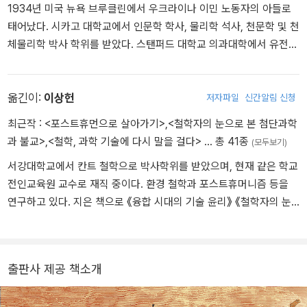
1934년 미국 뉴욕 브루클린에서 우크라이나 이민 노동자의 아들로
태어났다. 시카고 대학교에서 인문학 학사, 물리학 석사, 천문학 및 천
체물리학 박사 학위를 받았다. 스탠퍼드 대학교 의과대학에서 유전학
조교수, 하버드 대학교 천문학 조교수를 지냈다. 그 후 코넬 대학교의
행성 연구소 소장, 데이비드 던컨 천문학 및 우주과학 교수, 캘리포니
아 공과대학의 특별 초빙 연구원, 세계 최대 우주 동호 단체인 행성협
옮긴이:
이상헌
저자파일
신간알림 신청
회의 공동 설립자 겸 회장 등을 역임했다. 또한 미국 항공우주국(NAS
최근작 :
<포스트휴먼으로 살아가기>
,
<철학자의 눈으로 본 첨단과학
A)의 자문 위원으로 매리너, 보이저, 바이킹, 갈릴레오 호 등의 무인
과 불교>
,
<철학, 과학 기술에 다시 말을 걸다>
… 총 41종
(모두보기)
우주 탐사 계획에 참여했고 과학의 대중화에도 많은 노력을 기울여
서강대학교에서 칸트 철학으로 박사학위를 받았으며, 현재 같은 학교
저술과 방송을 통해 세계적인 지성으로 주목받았다. 행성 탐사의 난
전인교육원 교수로 재직 중이다. 환경 철학과 포스트휴머니즘 등을
제들을 해결한 공로와 핵전쟁의 영향에 대한 연구와 핵무기 감축에
연구하고 있다. 지은 책으로 《융합 시대의 기술 윤리》 《철학자의 눈
기여한 공로를 인정받아 NASA 훈장, NASA 아폴로 공로상, 미국 우
으로 본 첨단과학과 불교》 《철학, 과학 기술에 다시 말을 걸다》, 옮긴
주항공협회의 존 에프 케네디 우주항공상, 탐험가협회 75주년 기념
책으로 《악령이 출몰하는 세상》 《임마누엘 칸트》 《우리는 20세기에
상, 소련 우주항공연맹의 콘스탄틴 치올코프스키 훈장, 미국 천문학
서 무엇을 배울 수 있는가》 《우리뿐인가》 등이 있다.
회의 마수르스키 상 그리고 1994년에는 미국 국립과학원의 최고상
출판사 제공 책소개
인 공공복지 훈장 등을 받았다. 그 외에도 과학, 문학, 교육, 환경 보호
에 대한 공로로 미국 각지의 대학으로부터 명예 학위를 스물두 차례