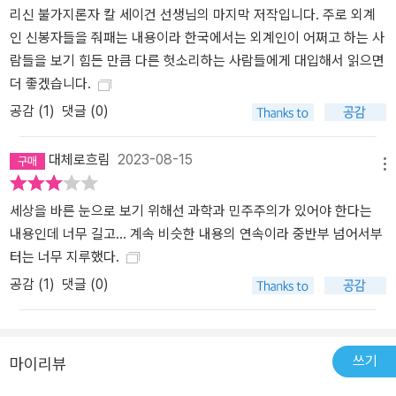
리신 불가지론자 칼 세이건 선생님의 마지막 저작입니다. 주로 외계
인 신봉자들을 줘패는 내용이라 한국에서는 외계인이 어쩌고 하는 사
람들을 보기 힘든 만큼 다른 헛소리하는 사람들에게 대입해서 읽으면
더 좋겠습니다.
공감 (
1
)
댓글 (0)
대체로흐림
2023-08-15
메뉴
세상을 바른 눈으로 보기 위해선 과학과 민주주의가 있어야 한다는
내용인데 너무 길고... 계속 비슷한 내용의 연속이라 중반부 넘어서부
터는 너무 지루했다.
공감 (
1
)
댓글 (0)
쓰기
마이리뷰