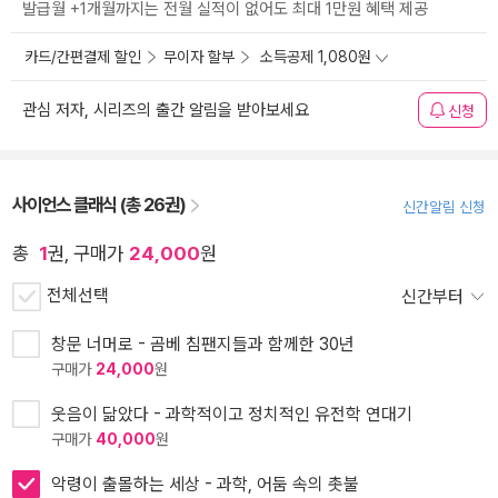
발급월 +1개월까지는 전월 실적이 없어도 최대 1만원 혜택 제공
카드/간편결제 할인
무이자 할부
소득공제 1,080원
관심 저자, 시리즈의 출간 알림을 받아보세요
신청
사이언스 클래식 (총 26권)
신간알림 신청
총
1
권, 구매가
24,000
원
전체선택
신간부터
창문 너머로 - 곰베 침팬지들과 함께한 30년
구매가
24,000
원
웃음이 닮았다 - 과학적이고 정치적인 유전학 연대기
구매가
40,000
원
악령이 출몰하는 세상 - 과학, 어둠 속의 촛불