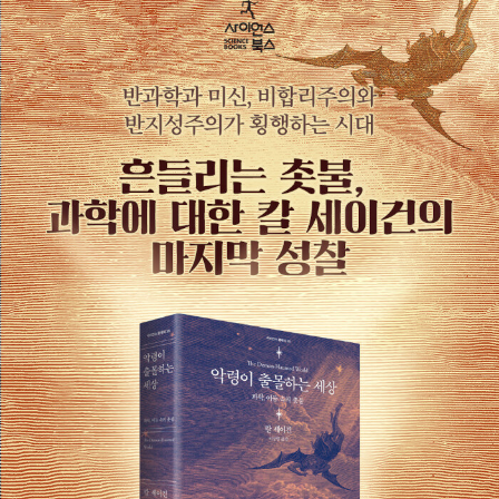
받았다. 그의 저서 『코스모스(Cosmos)』는 지금까지 영어로 출판된
과학책 중 가장 많이 판매되었고 30여 권의 저서 중 『에덴의 용(The
Dragons of Eden)』(1978년)은 퓰리처상을 수상했다. 외계 생물과
의 교신을 다룬 소설 『콘택트(Contact)』(1985년)는 1997년에 영화
로 상영되어 전 세계에 감동을 선사했다. 이 외에도 『우주의 지적 생
명(Intelligent Life in the Universe)』(1966년), 『우주적 연관성(Th
e Cosmic Connection)』(1973년), 『화성과 인간의 마음(Mars and
the Mind of Man)』(1973년) 『브로카의 뇌 (Broca's Brain)』(1974
년), 『다른 세계들(Other Worlds)』』(1975), 『창백한 푸른 점(Pale
blue dot)』(1994년), 『악령이 출몰하는 세상(The Demon haunted
world)』(1995년), 『에필로그(Billions & Billions)』(1997년) 등을 썼
다. 평생 동안 우주에 대한 꿈과 희망을 일구었던 그는 1996년 12월
20일에 골수성 백혈병으로 세상을 떠났다.