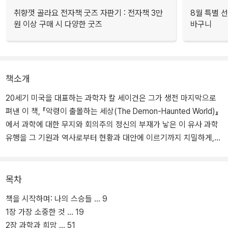
취향껏 골라요 전자책 굿즈 자판기 : 전자책 3만
8월 특별 선
원 이상 구매 시 다양한 굿즈
바구니
책소개
20세기 미국을 대표하는 과학자 칼 세이건은 그가 생전 마지막으로
펴낸 이 책, 『악령이 출몰하는 세상(The Demon-Haunted World)』
에서 과학에 대한 무지와 회의주의 정신의 부재가 낳은 이 유사 과학
유행을 그 기원과 역사로부터 현황과 대안에 이르기까지 치밀하게,
깊게 성찰한다.
반과학과 미신, 비합리주의와 반지성주의의 유행에 담긴 인간의 오랜
목차
바람을 이해하지 않고는, 의심할 줄 아는 정신과 경이를 느낄 줄 아는
책을 시작하며: 나의 스승들 … 9
감성의 결합에서 탄생한 과학의 본질을 제대로 이해하지는 않고는 이
1장 가장 소중한 것 … 19
경신(輕信)의 풍조를 막을 수 없으리라는 것을 10년에 걸친 조사와
2장 과학과 희망 … 51