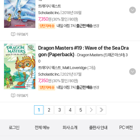
트레이시 웨스트
Scholastic Inc.
|
2018년 09월
7,350
원 (30% 할인 / 80원)
내일 아침 7시
출근전 배송
양탄자배송
변경
미리보기
Dragon Masters #19 : Wave of the Sea Dra
gon (Paperback)
-
Dragon Masters (드래곤 마스터) 3
0
트레이시 웨스트
,
Matt Loveridge
(그림)
Scholastic Inc.
|
2021년 07월
7,350
원 (30% 할인 / 80원)
내일 아침 7시
출근전 배송
양탄자배송
변경
미리보기
1
2
3
4
5
로그인
전체 메뉴
회사 소개
출판사 안내
PC 버전