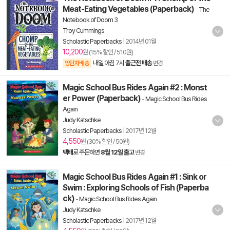
Meat-Eating Vegetables (Paperback)
-
The
Notebook of Doom 3
Troy Cummings
Scholastic Paperbacks
|
2014년 01월
10,200
원 (15% 할인 / 510원)
내일 아침 7시
출근전 배송
양탄자배송
변경
Magic School Bus Rides Again #2 : Monst
er Power (Paperback)
-
Magic School Bus Rides
Again
Judy Katschke
Scholastic Paperbacks
|
2017년 12월
4,550
원 (30% 할인 / 50원)
택배
로 주문하면
8월 12일 출고
변경
Magic School Bus Rides Again #1 : Sink or
Swim : Exploring Schools of Fish (Paperba
ck)
-
Magic School Bus Rides Again
Judy Katschke
Scholastic Paperbacks
|
2017년 12월