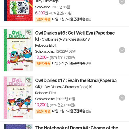
Troy Cummings
Scholastic
|
2013년 06월
6,300
원 (48% 할인 / 70원)
내일 아침 7시
출근전 배송
양탄자배송
변경
Owl Diaries #16 : Get Well, Eva (Paperbac
k)
-
Owl Diaries (A Branches Book) 18
Rebecca Elliott
Scholastic Inc.
|
2022년 03월
10,200
원 (15% 할인 / 510원)
내일 아침 7시
출근전 배송
양탄자배송
변경
Owl Diaries #17 : Eva in the Band (Paperba
ck)
-
Owl Diaries (A Branches Book) 19
Rebecca Elliott
Scholastic Inc.
|
2022년 12월
10,200
원 (15% 할인 / 510원)
내일 아침 7시
출근전 배송
양탄자배송
변경
The Notebook of Doom #4 : Chomp of the