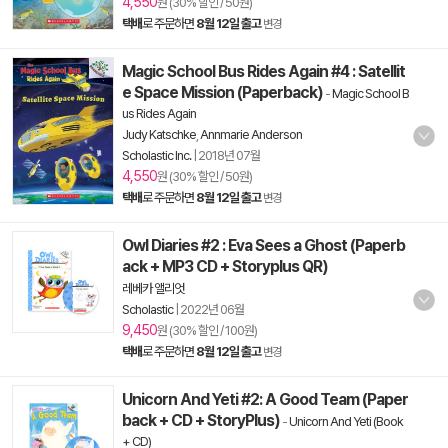
4,550
원 (30% 할인 / 50원)
택배
로 주문하면
8월 12일 출고
변경
Magic School Bus Rides Again #4 : Satellit
e Space Mission (Paperback)
-
Magic School B
us Rides Again
Judy Katschke
,
Annmarie Anderson
Scholastic Inc.
|
2018년 07월
4,550
원 (30% 할인 / 50원)
택배
로 주문하면
8월 12일 출고
변경
Owl Diaries #2 : Eva Sees a Ghost (Paperb
ack + MP3 CD + Storyplus QR)
레베카 앨리엇
Scholastic
|
2022년 06월
9,450
원 (30% 할인 / 100원)
택배
로 주문하면
8월 12일 출고
변경
Unicorn And Yeti #2: A Good Team (Paper
back + CD + StoryPlus)
-
Unicorn And Yeti (Book
+ CD)