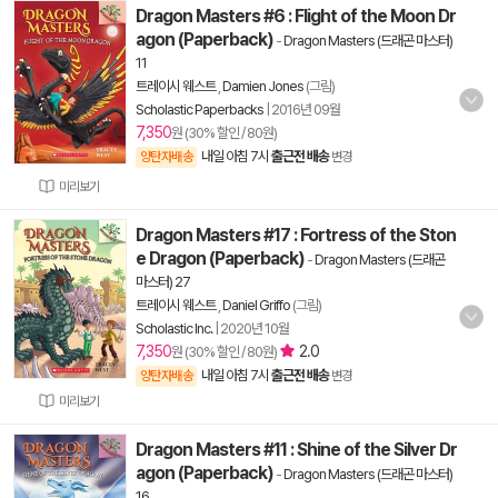
Dragon Masters #6 : Flight of the Moon Dr
agon (Paperback)
-
Dragon Masters (드래곤 마스터)
11
트레이시 웨스트
,
Damien Jones
(그림)
Scholastic Paperbacks
|
2016년 09월
7,350
원 (30% 할인 / 80원)
내일 아침 7시
출근전 배송
양탄자배송
변경
미리보기
Dragon Masters #17 : Fortress of the Ston
e Dragon (Paperback)
-
Dragon Masters (드래곤
마스터) 27
트레이시 웨스트
,
Daniel Griffo
(그림)
Scholastic Inc.
|
2020년 10월
7,350
2.0
원 (30% 할인 / 80원)
내일 아침 7시
출근전 배송
양탄자배송
변경
미리보기
Dragon Masters #11 : Shine of the Silver Dr
agon (Paperback)
-
Dragon Masters (드래곤 마스터)
16