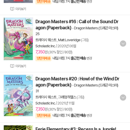
내일 아침 7시
출근전 배송
양탄자배송
변경
미리보기
Dragon Masters #16 : Call of the Sound Dr
agon (Paperback)
-
Dragon Masters (드래곤 마스터)
25
트레이시 웨스트
,
Matt Loveridge
(그림)
Scholastic Inc.
|
2020년 06월
7,350
원 (30% 할인 / 80원)
내일 아침 7시
출근전 배송
양탄자배송
변경
미리보기
Dragon Masters #20 : Howl of the Wind Dr
agon (Paperback)
-
Dragon Masters (드래곤 마스터)
31
트레이시 웨스트
,
그래엄 하웰스
(그림)
Scholastic Inc.
|
2021년 11월
7,350
원 (30% 할인 / 80원)
내일 아침 7시
출근전 배송
양탄자배송
변경
Eerie Elementary #3 : Recess Is a Jungle!