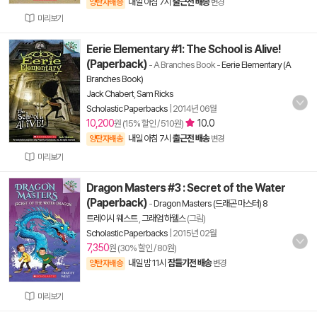
내일 아침 7시
출근전 배송
양탄자배송
변경
미리보기
Eerie Elementary #1: The School is Alive!
(Paperback)
- A Branches Book
-
Eerie Elementary (A
Branches Book)
Jack Chabert
,
Sam Ricks
Scholastic Paperbacks
|
2014년 06월
10,200
10.0
원 (15% 할인 / 510원)
내일 아침 7시
출근전 배송
양탄자배송
변경
미리보기
Dragon Masters #3 : Secret of the Water
(Paperback)
-
Dragon Masters (드래곤 마스터) 8
트레이시 웨스트
,
그래엄 하웰스
(그림)
Scholastic Paperbacks
|
2015년 02월
7,350
원 (30% 할인 / 80원)
내일 밤 11시
잠들기전 배송
양탄자배송
변경
미리보기