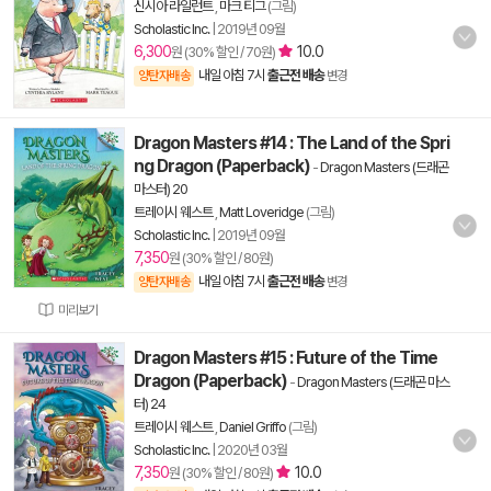
신시아 라일런트
,
마크 티그
(그림)
Scholastic Inc.
|
2019년 09월
6,300
10.0
원 (30% 할인 / 70원)
내일 아침 7시
출근전 배송
양탄자배송
변경
Dragon Masters #14 : The Land of the Spri
ng Dragon (Paperback)
-
Dragon Masters (드래곤
마스터) 20
트레이시 웨스트
,
Matt Loveridge
(그림)
Scholastic Inc.
|
2019년 09월
7,350
원 (30% 할인 / 80원)
내일 아침 7시
출근전 배송
양탄자배송
변경
미리보기
Dragon Masters #15 : Future of the Time
Dragon (Paperback)
-
Dragon Masters (드래곤 마스
터) 24
트레이시 웨스트
,
Daniel Griffo
(그림)
Scholastic Inc.
|
2020년 03월
7,350
10.0
원 (30% 할인 / 80원)