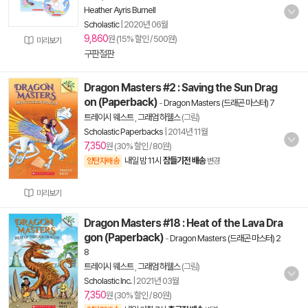
Heather Ayris Burnell
Scholastic
|
2020년 06월
9,860
원 (15% 할인 / 500원)
미리보기
구판절판
Dragon Masters #2 : Saving the Sun Drag
on (Paperback)
-
Dragon Masters (드래곤 마스터) 7
트레이시 웨스트
,
그래엄 하웰스
(그림)
Scholastic Paperbacks
|
2014년 11월
7,350
원 (30% 할인 / 80원)
내일 밤 11시
잠들기전 배송
양탄자배송
변경
미리보기
Dragon Masters #18 : Heat of the Lava Dra
gon (Paperback)
-
Dragon Masters (드래곤 마스터) 2
8
트레이시 웨스트
,
그래엄 하웰스
(그림)
Scholastic Inc.
|
2021년 03월
7,350
원 (30% 할인 / 80원)