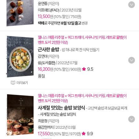
윤연중
(지은이)
이프애드(IFAD)
|
2023년 02월
13,500
원 (10% 할인 / 750원)
택배
로 주문하면
8월 12일 출고
변경
웰니스 여름 리추얼 + 에그 트레이. 사우나 빗 키링. 레트로 물병(이
벤트 도서 2만원 이상)
근사한 솥밥
- 밥 하나로 꽉 찬 식탁 만들기
김연아
(지은이)
쉼(도서출판)
|
2022년 07월
16,200
9.5
원 (10% 할인 / 900원)
품절
미리보기
웰니스 여름 리추얼 + 에그 트레이. 사우나 빗 키링. 레트로 물병(이
벤트 도서 2만원 이상)
사계절 맛있는 솥밥 보양식
- 고단백 솥밥과 보글보글 찌개
-
사계절 맛있는 솥밥 보양식
최윤정
(지은이)
용감한까치
|
2022년 03월
17,550
9.9
원 (10% 할인 / 970원)