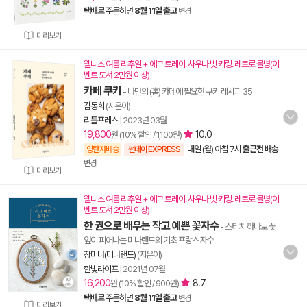
택배
로 주문하면
8월 11일 출고
변경
미리보기
웰니스 여름 리추얼 + 에그 트레이. 사우나 빗 키링. 레트로 물병(이
벤트 도서 2만원 이상)
카페 쿠키
- 나만의 (홈) 카페에 필요한 쿠키 레시피 35
김동희
(지은이)
리틀프레스
|
2023년 03월
19,800
10.0
원 (10% 할인 / 1,100원)
내일 (월) 아침 7시
출근전 배송
양탄자배송
썬데이 EXPRESS
변경
미리보기
웰니스 여름 리추얼 + 에그 트레이. 사우나 빗 키링. 레트로 물병(이
벤트 도서 2만원 이상)
한 권으로 배우는 작고 예쁜 꽃자수
- 스티치 하나로 꽃
잎이 피어나는 미나랜드의 기초 프랑스 자수
장미나(미나랜드)
(지은이)
한빛라이프
|
2021년 07월
16,200
8.7
원 (10% 할인 / 900원)
택배
로 주문하면
8월 11일 출고
변경
미리보기