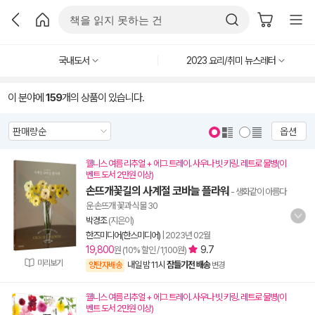
국내도서
2023 요리/취미 뉴스레터
이 분야에
159
개의 상품이 있습니다.
옵션
웰니스 여름 리추얼 + 에그 트레이. 사우나 빗 키링. 레트로 물병(이
벤트 도서 2만원 이상)
손뜨개꽃길의 사계절 코바늘 플라워
- 생화같이 아름다
운 손뜨개 꽃과 식물 30
박경조
(지은이)
한즈미디어(한스미디어)
|
2023년 02월
19,800
9.7
원 (10% 할인 / 1,100원)
미리보기
내일 밤 11시
잠들기전 배송
양탄자배송
변경
웰니스 여름 리추얼 + 에그 트레이. 사우나 빗 키링. 레트로 물병(이
벤트 도서 2만원 이상)