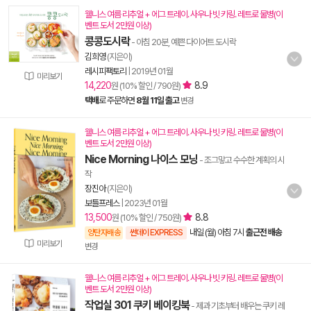
웰니스 여름 리추얼 + 에그 트레이. 사우나 빗 키링. 레트로 물병(이
벤트 도서 2만원 이상)
콩콩도시락
- 아침 20분, 예쁜 다이어트 도시락
김희영
(지은이)
레시피팩토리
|
2019년 01월
미리보기
14,220
8.9
원 (10% 할인 / 790원)
택배
로 주문하면
8월 11일 출고
변경
웰니스 여름 리추얼 + 에그 트레이. 사우나 빗 키링. 레트로 물병(이
벤트 도서 2만원 이상)
Nice Morning 나이스 모닝
- 조그맣고 수수한 계획의 시
작
장진아
(지은이)
보틀프레스
|
2023년 01월
13,500
8.8
원 (10% 할인 / 750원)
내일 (월) 아침 7시
출근전 배송
양탄자배송
썬데이 EXPRESS
미리보기
변경
웰니스 여름 리추얼 + 에그 트레이. 사우나 빗 키링. 레트로 물병(이
벤트 도서 2만원 이상)
작업실 301 쿠키 베이킹북
- 제과 기초부터 배우는 쿠키 레