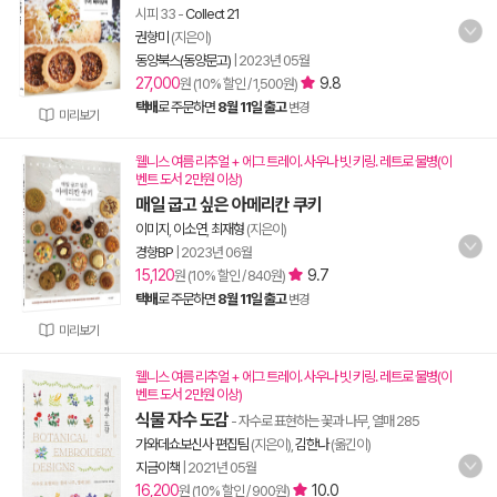
시피 33
-
Collect 21
권향미
(지은이)
동양북스(동양문고)
|
2023년 05월
27,000
9.8
원 (10% 할인 / 1,500원)
택배
로 주문하면
8월 11일 출고
변경
미리보기
웰니스 여름 리추얼 + 에그 트레이. 사우나 빗 키링. 레트로 물병(이
벤트 도서 2만원 이상)
매일 굽고 싶은 아메리칸 쿠키
이미지
,
이소연
,
최재형
(지은이)
경향BP
|
2023년 06월
15,120
9.7
원 (10% 할인 / 840원)
택배
로 주문하면
8월 11일 출고
변경
미리보기
웰니스 여름 리추얼 + 에그 트레이. 사우나 빗 키링. 레트로 물병(이
벤트 도서 2만원 이상)
식물 자수 도감
- 자수로 표현하는 꽃과 나무, 열매 285
가와데쇼보신사 편집팀
(지은이),
김한나
(옮긴이)
지금이책
|
2021년 05월
16,200
10.0
원 (10% 할인 / 900원)