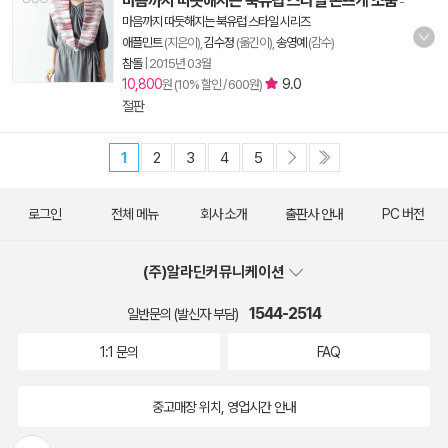
마음까지 따듯해지는 북유럽 스타일 손뜨개 소품
-
마음까지 따듯해지는 북유럽 스타일 시리즈
애플민트
(지은이),
김수정
(옮긴이),
송영예
(감수)
참돌
|
2015년 03월
10,800
9.0
원 (10% 할인 / 600원)
절판
1
2
3
4
5
로그인
전체 메뉴
회사 소개
출판사 안내
PC 버전
(주)알라딘커뮤니케이션
1544-2514
일반문의 (발신자 부담)
1:1 문의
FAQ
중고매장 위치, 영업시간 안내
뒤로가