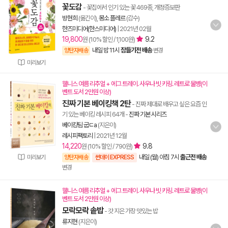
꽃도감
- 꽃집에서 인기 있는 꽃 469종, 개정증보판
방현희
(옮긴이),
몽소 플레르
(감수)
한즈미디어(한스미디어)
|
2021년 02월
19,800
9.2
원 (10% 할인 / 1,100원)
내일 밤 11시
잠들기전 배송
양탄자배송
변경
미리보기
웰니스 여름 리추얼 + 에그 트레이. 사우나 빗 키링. 레트로 물병(이
벤트 도서 2만원 이상)
진짜 기본 베이킹책 2탄
- 진짜 제대로 배우고 싶은 요즘 인
기 있는 베이킹 레시피 64개
-
진짜 기본 시리즈
베이킹팀 굽ㄷa
(지은이)
레시피팩토리
|
2021년 12월
14,220
9.8
원 (10% 할인 / 790원)
내일 (월) 아침 7시
출근전 배송
미리보기
양탄자배송
썬데이 EXPRESS
변경
웰니스 여름 리추얼 + 에그 트레이. 사우나 빗 키링. 레트로 물병(이
벤트 도서 2만원 이상)
모락모락 솥밥
- 갓 지은 가장 맛있는 밥
류지현
(지은이)