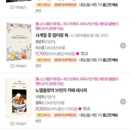
내일 (월) 아침 7시
출근전 배송
양탄자배송
썬데이 EXPRESS
미리보기
변경
웰니스 여름 리추얼 + 에그 트레이. 사우나 빗 키링. 레트로 물병(이
벤트 도서 2만원 이상)
사계절 꽃 컬러링 북
- 뇌 건강에 좋은 꽃그림 그리기
정은희
(지은이)
리스컴
|
2022년 06월
11,700
10.0
원 (10% 할인 / 650원)
내일 (월) 아침 7시
출근전 배송
양탄자배송
썬데이 EXPRESS
변경
미리보기
웰니스 여름 리추얼 + 에그 트레이. 사우나 빗 키링. 레트로 물병(이
벤트 도서 2만원 이상)
노엘블랑의 브런치 카페 레시피
구성희
(지은이)
팜파스
|
2021년 02월
31,500
10.0
원 (10% 할인 / 1,750원)
내일 (월) 아침 7시
출근전 배송
양탄자배송
썬데이 EXPRESS
변경
미리보기