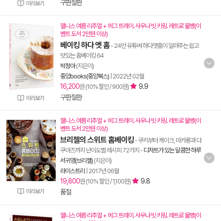
구판절판
미리보기
웰니스 여름 리추얼 + 에그 트레이. 사우나 빗 키링. 레트로 물병(이
벤트 도서 2만원 이상)
베이킹 하다 앳 홈
- 24만 유튜버 하다앳홈이 알려주는 쉽고
맛있는 홈베이킹 64
박정아
(지은이)
중앙books(중앙북스)
|
2022년 02월
16,200
9.9
원 (10% 할인 / 900원)
구판절판
미리보기
웰니스 여름 리추얼 + 에그 트레이. 사우나 빗 키링. 레트로 물병(이
벤트 도서 2만원 이상)
브리첼의 스위트 홈베이킹
- 쿠키부터 케이크, 마카롱과 다
쿠아즈까지 난이도별 레시피 72가지
-
디저트가 있는 달콤한 하루
서귀영(브리첼)
(지은이)
라이스트리
|
2017년 06월
19,800
9.8
원 (10% 할인 / 1,100원)
미리보기
품절
웰니스 여름 리추얼 + 에그 트레이. 사우나 빗 키링. 레트로 물병(이