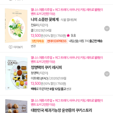
웰니스 여름 리추얼 + 에그 트레이. 사우나 빗 키링. 레트로 물병(이
벤트 도서 2만원 이상)
나의 소중한 꽃에게
- 식물 컬러링북
전유리
(지은이)
클
|
2023년 04월
13,500
9.8
원 (10% 할인 / 750원)
내일 (월) 아침 7시
출근전 배송
양탄자배송
썬데이 EXPRESS
변경
미리보기
웰니스 여름 리추얼 + 에그 트레이. 사우나 빗 키링. 레트로 물병(이
벤트 도서 2만원 이상)
정영택의 쿠키 레시피
정영택
(지은이)
이프애드(IFAD)
|
2020년 09월
13,500
원 (10% 할인 / 750원)
택배
로 주문하면
8월 12일 출고
변경
웰니스 여름 리추얼 + 에그 트레이. 사우나 빗 키링. 레트로 물병(이
벤트 도서 2만원 이상)
대한민국 제과기능장 윤연중의 쿠키스토리