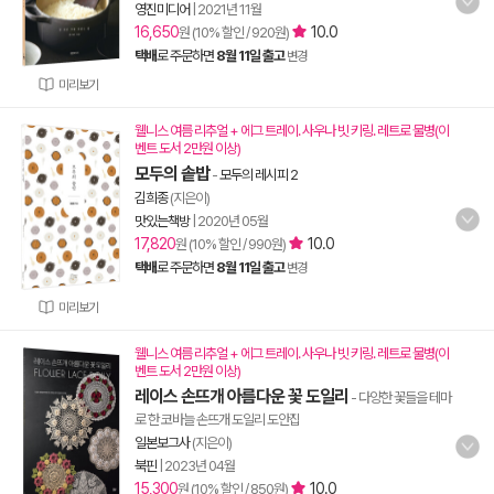
영진미디어
|
2021년 11월
16,650
10.0
원 (10% 할인 / 920원)
택배
로 주문하면
8월 11일 출고
변경
미리보기
웰니스 여름 리추얼 + 에그 트레이. 사우나 빗 키링. 레트로 물병(이
벤트 도서 2만원 이상)
모두의 솥밥
-
모두의 레시피 2
김희종
(지은이)
맛있는책방
|
2020년 05월
17,820
10.0
원 (10% 할인 / 990원)
택배
로 주문하면
8월 11일 출고
변경
미리보기
웰니스 여름 리추얼 + 에그 트레이. 사우나 빗 키링. 레트로 물병(이
벤트 도서 2만원 이상)
레이스 손뜨개 아름다운 꽃 도일리
- 다양한 꽃들을 테마
로 한 코바늘 손뜨개 도일리 도안집
일본보그사
(지은이)
북핀
|
2023년 04월
15,300
10.0
원 (10% 할인 / 850원)