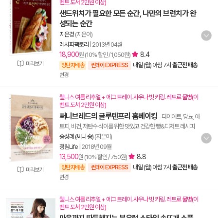
벤트 도서 2만원 이상)
샌드위치가 필요한 모든 순간, 나만의 브런치가 완
성되는 순간
지은경
(지은이)
레시피팩토리
|
2013년 04월
18,900
8.4
원 (10% 할인 / 1,050원)
미리보기
내일 (월) 아침 7시
출근전 배송
양탄자배송
썬데이 EXPRESS
변경
웰니스 여름 리추얼 + 에그 트레이. 사우나 빗 키링. 레트로 물병(이
벤트 도서 2만원 이상)
써니브레드의 글루텐프리 홈베이킹
- 다이어트, 당뇨, 아
토피, 비건, 저탄수 식이를 위한 맛있고 건강한 빵&디저트 레시피
송성례 (써니 송)
(지은이)
청림Life
|
2018년 09월
13,500
8.8
원 (10% 할인 / 750원)
내일 (월) 아침 7시
출근전 배송
양탄자배송
썬데이 EXPRESS
미리보기
변경
웰니스 여름 리추얼 + 에그 트레이. 사우나 빗 키링. 레트로 물병(이
벤트 도서 2만원 이상)