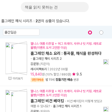
홀그레인 채식 시리즈 :
2
권의 상품이 있습니다.
표지 보기
표지 안보기
웰니스 여름 리추얼 + 에그 트레이. 사우나 빗 키링. 레트로
물병(이벤트 도서 2만원 이상)
홀그레인 채소 요리 : 통곡물, 채식을 완성하다
-
홀그레인 채식 시리즈 2
김문정
(지은이)
레시피팩토리
|
2022년 06월
15,840
9.5
원 (10% 할인 / 880원)
미리보기
밤 11시
잠들기전 배송
양탄자배송
변경
웰니스 여름 리추얼 + 에그 트레이. 사우나 빗 키링. 레트로
물병(이벤트 도서 2만원 이상)
홀그레인 비건 베이킹
- 비건 베이킹이 이렇게 맛있고
예쁠 수 있나요?
-
홀그레인 채식 시리즈 1
김문정
(지은이)