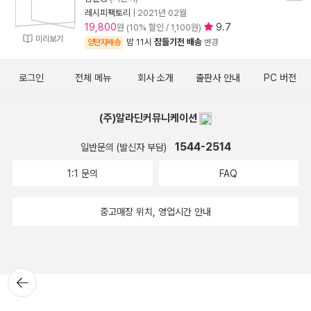
레시피팩토리
|
2021년 02월
19,800
9.7
원 (10% 할인 / 1,100원)
미리보기
밤 11시
잠들기전 배송
양탄자배송
변경
로그인
전체 메뉴
회사 소개
출판사 안내
PC 버전
(주)알라딘커뮤니케이션
1544-2514
일반문의 (발신자 부담)
1:1 문의
FAQ
중고매장 위치, 영업시간 안내
뒤로가
기