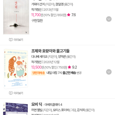
가와이 간지
(지은이),
권일영
(옮긴이)
작가정신
|
2013년 11월
11,700
7.6
원 (10% 할인 / 650원)
구판절판
미리보기
조제와 호랑이와 물고기들
다나베 세이코
(지은이),
양억관
(옮긴이)
작가정신
|
2020년 12월
13,500
9.2
원 (10% 할인 / 750원)
내일 아침 7시
출근전 배송
양탄자배송
변경
미리보기
모비 딕
-
아셰트클래식 4
허먼 멜빌
(지은이),
모리스 포미에
(그림),
김석희
(옮긴이)