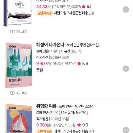
작가정신
|
2010년 01월
43,200
9.1
원 (10% 할인 / 2,400원)
내일 아침 7시
출근전 배송
양탄자배송
변경
미리보기
혜성이 다가온다
-
토베 얀손 무민 연작소설 1
토베 얀손
(지은이),
이유진
(옮긴이)
작가정신
|
2018년 03월
9,900
8.9
원 (10% 할인 / 550원)
품절
미리보기
위험한 여름
-
토베 얀손 무민 연작소설 4
토베 얀손
(지은이),
따루 살미넨
(옮긴이)
작가정신
|
2018년 06월
9,900
9.0
원 (10% 할인 / 550원)
내일 아침 7시
출근전 배송
양탄자배송
변경