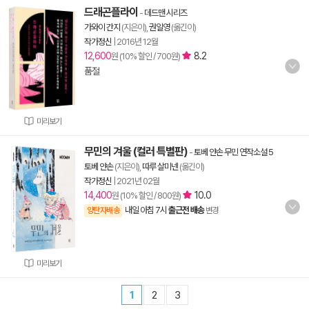
드래곤플라이
-
데드맨 시리즈
가와이 간지
(지은이),
권일영
(옮긴이)
작가정신
|
2016년 12월
12,600
8.2
원 (10% 할인 / 700원)
품절
미리보기
무민의 겨울 (컬러 특별판)
-
토베 얀손 무민 연작소설 5
토베 얀손
(지은이),
따루 살미넨
(옮긴이)
작가정신
|
2021년 02월
14,400
10.0
원 (10% 할인 / 800원)
내일 아침 7시
출근전 배송
양탄자배송
변경
미리보기
1
2
3