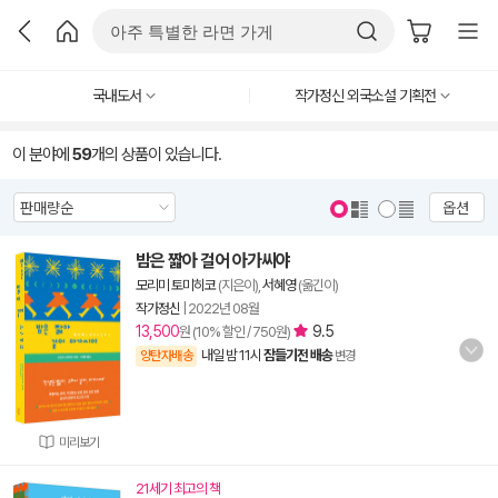
국내도서
작가정신 외국소설 기획전
이 분야에
59
개의 상품이 있습니다.
옵션
밤은 짧아 걸어 아가씨야
모리미 토미히코
(지은이),
서혜영
(옮긴이)
작가정신
|
2022년 08월
13,500
9.5
원 (10% 할인 / 750원)
내일 밤 11시
잠들기전 배송
양탄자배송
변경
미리보기
21세기 최고의 책