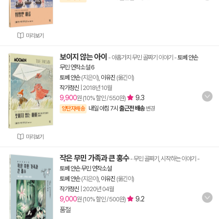
미리보기
보이지 않는 아이
- 아홉가지 무민 골짜기 이야기
-
토베 얀손
무민 연작소설 6
토베 얀손
(지은이),
이유진
(옮긴이)
작가정신
|
2018년 10월
9,900
9.3
원 (10% 할인 / 550원)
내일 아침 7시
출근전 배송
양탄자배송
변경
미리보기
작은 무민 가족과 큰 홍수
- 무민 골짜기, 시작하는 이야기
-
토베 얀손 무민 연작소설
토베 얀손
(지은이),
이유진
(옮긴이)
작가정신
|
2020년 04월
9,000
9.2
원 (10% 할인 / 500원)
품절