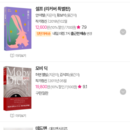
셀프 (리커버 특별판)
얀 마텔
(지은이),
황보석
(옮긴이)
작가정신
|
2018년 02월
12,600
7.9
원 (10% 할인 / 700원)
내일 아침 7시
출근전 배송
양탄자배송
변경
미리보기
모비 딕
허먼 멜빌
(지은이),
김석희
(옮긴이)
작가정신
|
2011년 05월
19,800
9.1
원 (10% 할인 / 1,100원)
구판절판
미리보기
데드맨
-
데드맨 시리즈