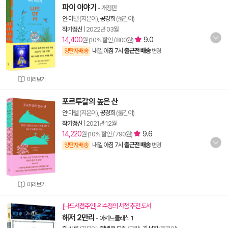
파이 이야기
- 개정판
얀 마텔
(지은이),
공경희
(옮긴이)
작가정신
|
2022년 03월
14,400
9.0
원 (10% 할인 / 800원)
내일 아침 7시
출근전 배송
양탄자배송
변경
미리보기
포르투갈의 높은 산
얀 마텔
(지은이),
공경희
(옮긴이)
작가정신
|
2021년 12월
14,220
9.6
원 (10% 할인 / 790원)
내일 아침 7시
출근전 배송
양탄자배송
변경
미리보기
[나도서점주인] 위수정의 서점 추천 도서
해저 2만리
-
아셰트클래식 1