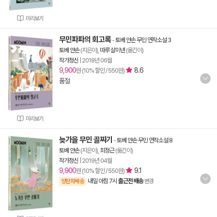
미리보기
무민파파의 회고록
-
토베 얀손 무민 연작소설 3
토베 얀손
(지은이),
따루 살미넨
(옮긴이)
작가정신
|
2018년 06월
9,900
8.6
원 (10% 할인 / 550원)
품절
미리보기
늦가을 무민 골짜기
-
토베 얀손 무민 연작소설 8
토베 얀손
(지은이),
최정근
(옮긴이)
작가정신
|
2019년 04월
9,900
9.1
원 (10% 할인 / 550원)
내일 아침 7시
출근전 배송
양탄자배송
변경