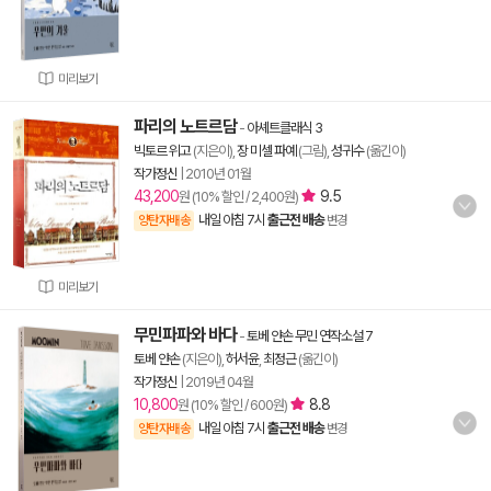
미리보기
파리의 노트르담
-
아셰트클래식 3
빅토르 위고
(지은이),
장 미셀 파예
(그림),
성귀수
(옮긴이)
작가정신
|
2010년 01월
43,200
9.5
원 (10% 할인 / 2,400원)
내일 아침 7시
출근전 배송
양탄자배송
변경
미리보기
무민파파와 바다
-
토베 얀손 무민 연작소설 7
토베 얀손
(지은이),
허서윤
,
최정근
(옮긴이)
작가정신
|
2019년 04월
10,800
8.8
원 (10% 할인 / 600원)
내일 아침 7시
출근전 배송
양탄자배송
변경