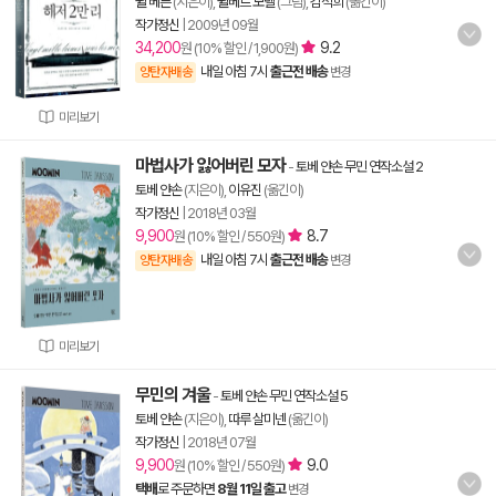
쥘 베른
(지은이),
쥘베르 모렐
(그림),
김석희
(옮긴이)
작가정신
|
2009년 09월
34,200
9.2
원 (10% 할인 / 1,900원)
내일 아침 7시
출근전 배송
양탄자배송
변경
미리보기
마법사가 잃어버린 모자
-
토베 얀손 무민 연작소설 2
토베 얀손
(지은이),
이유진
(옮긴이)
작가정신
|
2018년 03월
9,900
8.7
원 (10% 할인 / 550원)
내일 아침 7시
출근전 배송
양탄자배송
변경
미리보기
무민의 겨울
-
토베 얀손 무민 연작소설 5
토베 얀손
(지은이),
따루 살미넨
(옮긴이)
작가정신
|
2018년 07월
9,900
9.0
원 (10% 할인 / 550원)
택배
로 주문하면
8월 11일 출고
변경