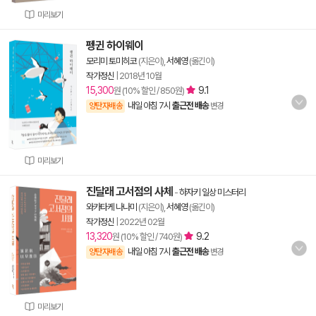
미리보기
펭귄 하이웨이
모리미 토미히코
(지은이),
서혜영
(옮긴이)
작가정신
|
2018년 10월
15,300
9.1
원 (10% 할인 / 850원)
내일 아침 7시
출근전 배송
양탄자배송
변경
미리보기
진달래 고서점의 사체
-
하자키 일상 미스터리
와카타케 나나미
(지은이),
서혜영
(옮긴이)
작가정신
|
2022년 02월
13,320
9.2
원 (10% 할인 / 740원)
내일 아침 7시
출근전 배송
양탄자배송
변경
미리보기