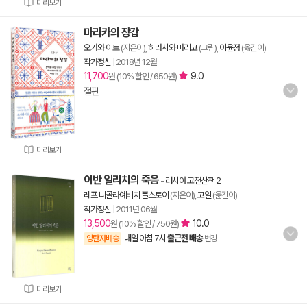
미리보기
마리카의 장갑
오가와 이토
(지은이),
히라사와 마리코
(그림),
이윤정
(옮긴이)
작가정신
|
2018년 12월
11,700
9.0
원 (10% 할인 / 650원)
절판
미리보기
이반 일리치의 죽음
-
러시아 고전산책 2
레프 니콜라예비치 톨스토이
(지은이),
고일
(옮긴이)
작가정신
|
2011년 06월
13,500
10.0
원 (10% 할인 / 750원)
내일 아침 7시
출근전 배송
양탄자배송
변경
미리보기