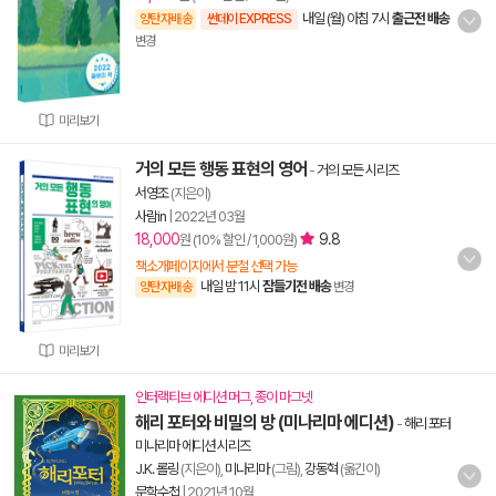
내일 (월) 아침 7시
출근전 배송
양탄자배송
썬데이 EXPRESS
변경
미리보기
거의 모든 행동 표현의 영어
-
거의 모든 시리즈
서영조
(지은이)
사람in
|
2022년 03월
18,000
9.8
원 (10% 할인 / 1,000원)
책소개페이지에서 분철 선택 가능
내일 밤 11시
잠들기전 배송
양탄자배송
변경
미리보기
인터랙티브 에디션 머그, 종이 마그넷
해리 포터와 비밀의 방 (미나리마 에디션)
-
해리 포터
미나리마 에디션 시리즈
J.K. 롤링
(지은이),
미나리마
(그림),
강동혁
(옮긴이)
문학수첩
|
2021년 10월