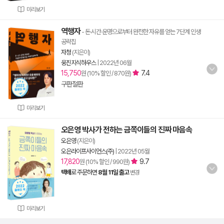
미리보기
역행자
- 돈·시간·운명으로부터 완전한 자유를 얻는 7단계 인생
공략집
자청
(지은이)
웅진지식하우스
|
2022년 06월
15,750
7.4
원 (10% 할인 / 870원)
구판절판
미리보기
오은영 박사가 전하는 금쪽이들의 진짜 마음속
오은영
(지은이)
오은라이프사이언스(주)
|
2022년 05월
17,820
9.7
원 (10% 할인 / 990원)
택배
로 주문하면
8월 11일 출고
변경
미리보기