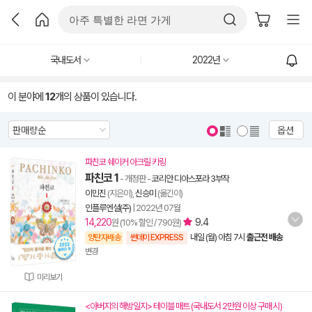
국내도서
2022년
이 분야에
12
개의 상품이 있습니다.
옵션
파친코 쉐이커 아크릴 키링
파친코 1
- 개정판
-
코리안 디아스포라 3부작
이민진
(지은이),
신승미
(옮긴이)
인플루엔셜(주)
|
2022년 07월
14,220
9.4
원 (10% 할인 / 790원)
내일 (월) 아침 7시
출근전 배송
양탄자배송
썬데이 EXPRESS
변경
미리보기
<아버지의 해방일지> 테이블 매트 (국내도서 2만원 이상 구매 시)