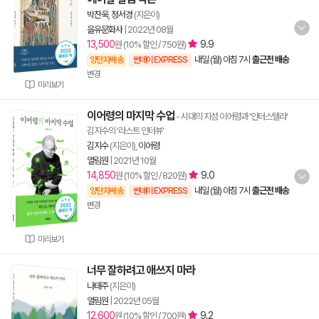
박찬욱
,
정서경
(지은이)
을유문화사
|
2022년 08월
13,500
9.9
원 (10% 할인 / 750원)
내일 (월) 아침 7시
출근전 배송
양탄자배송
썬데이 EXPRESS
변경
미리보기
이어령의 마지막 수업
- 시대의 지성 이어령과 ‘인터스텔라’
김지수의 ‘라스트 인터뷰’
김지수
(지은이),
이어령
열림원
|
2021년 10월
14,850
9.0
원 (10% 할인 / 820원)
내일 (월) 아침 7시
출근전 배송
양탄자배송
썬데이 EXPRESS
변경
미리보기
너무 잘하려고 애쓰지 마라
나태주
(지은이)
열림원
|
2022년 05월
12,600
9.2
원 (10% 할인 / 700원)