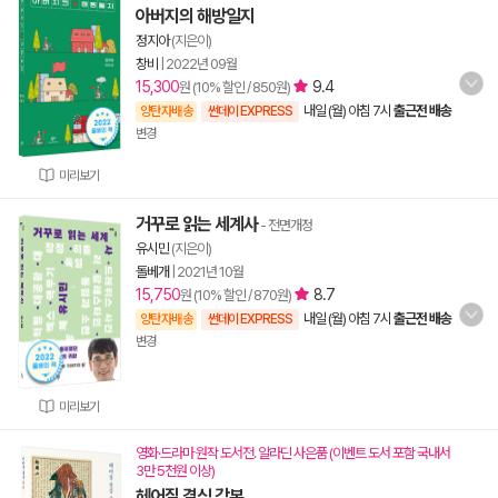
아버지의 해방일지
정지아
(지은이)
창비
|
2022년 09월
15,300
9.4
원 (10% 할인 / 850원)
내일 (월) 아침 7시
출근전 배송
양탄자배송
썬데이 EXPRESS
변경
미리보기
거꾸로 읽는 세계사
- 전면개정
유시민
(지은이)
돌베개
|
2021년 10월
15,750
8.7
원 (10% 할인 / 870원)
내일 (월) 아침 7시
출근전 배송
양탄자배송
썬데이 EXPRESS
변경
미리보기
영화·드라마 원작 도서전. 알라딘 사은품 (이벤트 도서 포함 국내서
3만 5천원 이상)
헤어질 결심 각본