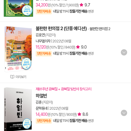
34,200
9.7
원 (10% 할인 / 1,900원)
내일 밤 11시
잠들기전 배송
양탄자배송
변경
불편한 편의점 2 (단풍 에디션)
-
불편한 편의점 2
김호연
(지은이)
나무옆의자
|
2022년 08월
15,120
9.0
원 (10% 할인 / 840원)
내일 밤 11시
잠들기전 배송
양탄자배송
변경
미리보기
제81주년 광복절 + 광복절 빛반사 장식고리
하얼빈
김훈
(지은이)
문학동네
|
2022년 08월
14,400
8.6
원 (10% 할인 / 800원)
내일 밤 11시
잠들기전 배송
양탄자배송
변경