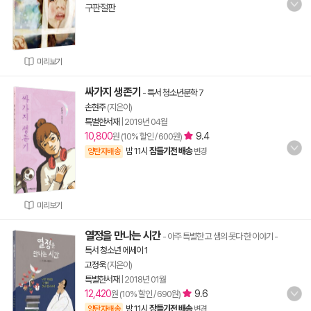
구판절판
미리보기
싸가지 생존기
-
특서 청소년문학 7
손현주
(지은이)
특별한서재
|
2019년 04월
10,800
9.4
원 (10% 할인 / 600원)
밤 11시
잠들기전 배송
양탄자배송
변경
미리보기
열정을 만나는 시간
- 아주 특별한 고 샘의 못다 한 이야기
-
특서 청소년 에세이 1
고정욱
(지은이)
특별한서재
|
2018년 01월
12,420
9.6
원 (10% 할인 / 690원)
밤 11시
잠들기전 배송
양탄자배송
변경