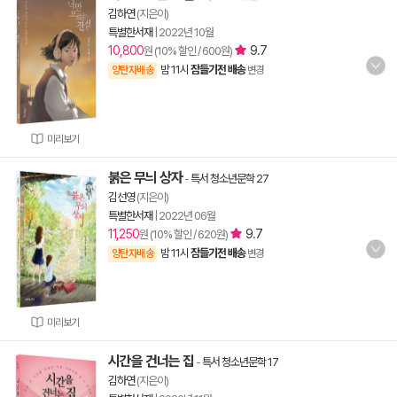
김하연
(지은이)
특별한서재
|
2022년 10월
10,800
9.7
원 (10% 할인 / 600원)
밤 11시
잠들기전 배송
양탄자배송
변경
미리보기
붉은 무늬 상자
-
특서 청소년문학 27
김선영
(지은이)
특별한서재
|
2022년 06월
11,250
9.7
원 (10% 할인 / 620원)
밤 11시
잠들기전 배송
양탄자배송
변경
미리보기
시간을 건너는 집
-
특서 청소년문학 17
김하연
(지은이)