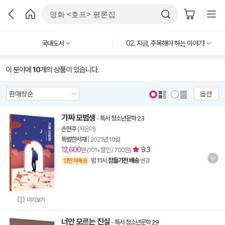
국내도서
02. 지금, 주목해야 하는 이야기!
이 분야에
10
개의 상품이 있습니다.
옵션
가짜 모범생
-
특서 청소년문학 23
손현주
(지은이)
특별한서재
|
2021년 10월
12,600
9.3
원 (10% 할인 / 700원)
밤 11시
잠들기전 배송
양탄자배송
변경
미리보기
너만 모르는 진실
-
특서 청소년문학 29