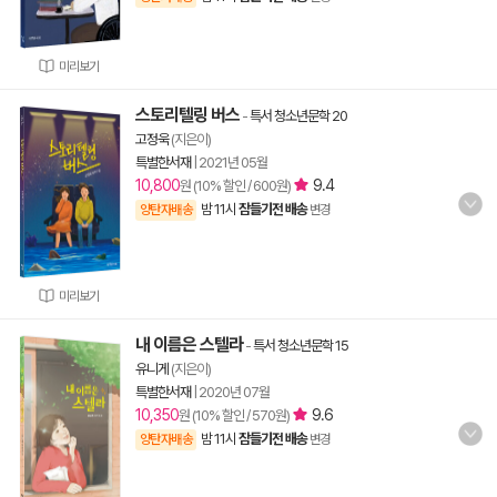
미리보기
스토리텔링 버스
-
특서 청소년문학 20
고정욱
(지은이)
특별한서재
|
2021년 05월
10,800
9.4
원 (10% 할인 / 600원)
밤 11시
잠들기전 배송
양탄자배송
변경
미리보기
내 이름은 스텔라
-
특서 청소년문학 15
유니게
(지은이)
특별한서재
|
2020년 07월
10,350
9.6
원 (10% 할인 / 570원)
밤 11시
잠들기전 배송
양탄자배송
변경