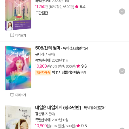
특별한서재
|
2020년 11월
11,250
9.4
원 (10% 할인 / 620원)
구판절판
미리보기
50일간의 썸머
-
특서 청소년문학 24
유니게
(지은이)
특별한서재
|
2021년 11월
10,800
9.8
원 (10% 할인 / 600원)
밤 11시
잠들기전 배송
양탄자배송
변경
미리보기
내일은 내일에게 (청소년판)
-
특서 청소년문학 1
김선영
(지은이)
특별한서재
|
2017년 11월
10,800
9.5
원 (10% 할인 / 600원)