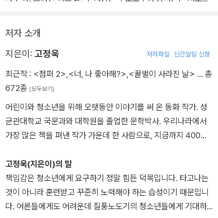
삶에 있어서만큼은 서투르다. 그것을 인정하고 서로에게 애정을
위로하며 마음을 나누다가 자신들을 신경 쓰지 않는 부모님에게
가지고 마음으로 다가가려고 노력하는 것이 진정한 소통이며 관
화풀이하는 심정으로 충동적인 여행을 떠나게 된다. 그러나 설렘
저자 소개
계의 책임감이란 것이다.
은 잠시, 버스를 타고 여행 가던 길에 갑작스런 산사태가 일어나
고정욱 작가는 냉철한 지성과 특유의 위트와 유머로 청소년들에
지은이:
고정욱
도로에 고립된다. 버스 안에 남은 사람들은 길이 뚫리는 것을 기
저자파일
신간알림 신청
게 인기 있는 작가다. 디지털 세대와 다양한 방법으로 소통하는
다리며 지루한 시간을 견디기 위해 각자 알고 있는 재미있는 이야
최근작 :
<점퍼 2>
,
<너, 나 좋아해?>
,
<꿀벌이 사라진 날>
… 총
멀티태스킹 스토리텔러 작가이며 소통 전문가이기도 하다. 스토
기를 풀어놓기로 한다. 지강과 은지도 사람들이 풀어놓는 이야기
672종
(모두보기)
리텔러로서 작가는 마치 ‘스토리텔링 버스’의 운전수처럼 펜을 운
에 귀를 기울이고, 버스 안은 마법과도 같은 흥미진진한 이야기가
어린이와 청소년을 위해 오랫동안 이야기를 써 온 동화 작가. 성
전대 삼아 글을 쓰고, 글을 통해 독자들을 주체적인 삶에 대한 이
펼쳐진다.
균관대학교 국문과와 대학원을 졸업한 문학박사. 우리나라에서
야기로 자연스럽게 안내하고 있다. 또한 『스토리텔링 버스』가 주
‘스토리텔링 버스’는 가족으로부터 상처받은 두 아이에게 어떤 위
가장 많은 책을 펴낸 작가 가운데 한 사람으로, 지금까지 400권
는 최고의 묘미는 바로 ‘스토리 속 스토리’다. 이 책에는 별책 부
로가 되어줄까? 아이들은 방황의 길에서 올라탄 스토리텔링 버
에 가까운 책을 펴냈다. 《가방 들어 주는 아이》, 《까칠한 재석이》,
록 선물 같은 스토리가 옴니버스 식으로 숨겨져 있다. 이 속에 고
스를 타고 어느 곳을 향해 갈까? 나와 가족, 우리의 책임감에 관
《아주 특별한 우리 형》 등 수많은 작품이 어린이들의 사랑을 받
고정욱(지은이)의 말
정욱 작가의 실제 이야기가 숨어 있다는 사실 또한 이야기의 재미
한 이야기.
았다. 일 년에 300회가 넘는 강연을 다니면서 장애인을 소재로
책임감은 청소년에게 요구하기 정말 힘든 덕목입니다. 타고나는
를 더해준다. ‘스토리 속 스토리’를 통해 이 책의 제목이 왜 『스토
한 동화를 많이 발표했어요. 몸이 불편한 장애인으로 어린 시절
것이 아니라 훈련받고 꾸준히 노력해야 하는 습성이기 때문입니
리텔링 버스』인지 알게 될 것이다.
상처 주는 말 때문에 힘들었던 적도 많았지만, 따뜻한 말 한마디
다. 어른들에게도 어려운데 질풍노도기의 청소년들에게 기대하
작가는 말한다. 어쩌면 우리의 삶은 글쓰기와 같다고. 누구도 대