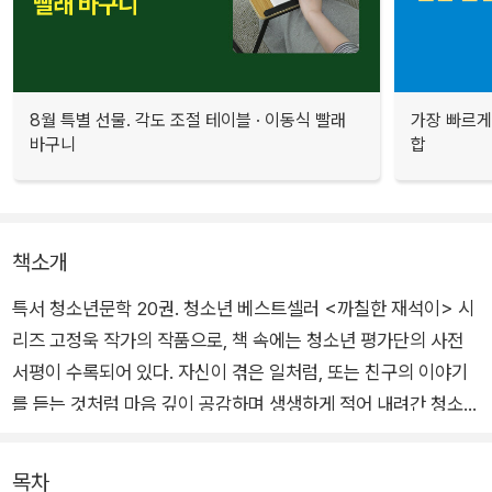
8월 특별 선물. 각도 조절 테이블 · 이동식 빨래
가장 빠르게
바구니
합
책소개
특서 청소년문학 20권. 청소년 베스트셀러 <까칠한 재석이> 시
리즈 고정욱 작가의 작품으로, 책 속에는 청소년 평가단의 사전
서평이 수록되어 있다. 자신이 겪은 일처럼, 또는 친구의 이야기
를 듣는 것처럼 마음 깊이 공감하며 생생하게 적어 내려간 청소년
들의 서평은 <스토리텔링 버스>가 가진 이야기의 힘을 증명해
준다.
목차