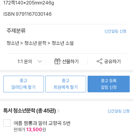
172쪽
140*205mm
246g
ISBN 9791167030146
주제분류
신간알림 신청
청소년
>
청소년 문학
>
청소년 소설
선물하기
공유하기
중고
중고
중고 등록
알라딘에 팔기
회원에게 팔기
알림 신청
특서 청소년문학 (총 45권)
신간알림 신청
여름 짬뽕과 말러 교향곡 5번
판매가
13,500
원