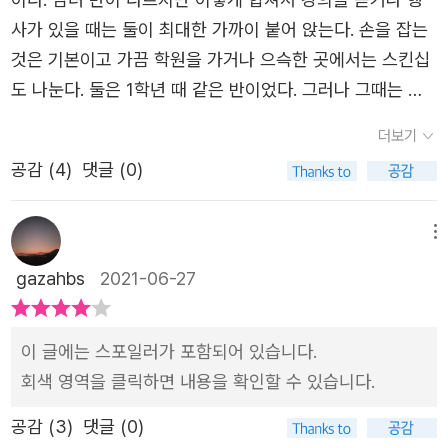
사가 있을 때는 둘이 최대한 가까이 붙어 앉는다. 손을 잡는
것은 기본이고 가끔 학원을 가거나 으슥한 곳에서는 스킨십
도 나눈다. 둘은 1학년 때 같은 반이었다. 그러나 그때는 서
로 별다른 감정이 있지 않았다. (-10-)스토리텔링 버스 안에
더보기
서 들은 이야기하태우 아저씨는 그래도 딸 셋 다 키우고 돌
공감 (
4
)
댓글 (0)
아가셨다.우리 엄마는 나 버리고 갔는데. ㅠㅠ (-109-)처음
으로 남자다운 모습을 보여준 것 같은 지강이었다. 두 아이
는 그렇게 서로 기대어 젖은 몸을 말리며 버스가 오길 기다
메뉴
렸다. 누군가를 지켜주는 감정,그것은 책임감이었다. 스토리
gazahbs
2021-06-27
텔링 버스의 모든 이야기는 책임감에 대한 것들이었음을 지
강은 뭄득 깨달았다. (-160-)청소년 소설을 읽으면서, 솔직
이 글에는 스포일러가 포함되어 있습니다.
히 기분이 묘할 때가 있다. 그건 그 소설을 청소년 때 읽었다
회색 영역을 클릭하면 내용을 확인할 수 있습니다.
면, 나는 어땠을까 그 생각을 하게 되어서다. 어른들의 생각
과 가치관들을 청소년이 완전하게 이해한다는 건 현실적으
공감 (
3
)
댓글 (0)