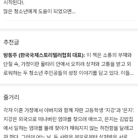
“하긴.”
시작된다!.
처음으로 남자다운 모습을 보여준 것 같은 지강이었다. 두 아이는
많은 청소년에게 도움이 되었으면...
그렇게 서로 기대어 젖은 몸을 말리며 버스가 오길 기다렸다. 누
군가를 지켜주는 감정, 그것은 책임감이었다. 스토리텔링 버스의
모든 이야기는 책임감에 대한 것들이었음을 지강은 문득 깨달았
다.
추천글
방동주 (한국국제스토리텔러협회 대표):
이 책은 소통의 부재와
단절 속, 가정이란 울타리 안에서 오히려 상처와 고통을 받고 외
로워하는 두 청소년 주인공들의 성장 이야기를 담고 있다. 이들이
자신의 상처를 회피하지 않고 어른 세대와 공감하려 노력하는 과
정을 에피소드 형식으로 담백하게 보여준다. 아이들이 어떻게 어
줄거리
른의 삶을 객관적으로 바라보게 되는지, 그리고 어떻게 성장하고
공감하고 소통하는지를 탄탄한 스토리 라인을 통해 보여준다. 그
각자 이혼 가정에서 아버지와 함께 자란 고등학생 ‘지강’과 ‘은지’.
소통의 핵심은 바로 상대방을 진심으로 이해하려고 노력하는 것,
지강은 외국으로 떠나버린 엄마를 찾으려 애쓰고, 은지는 김밥집
타인의 삶을 그 자체로 받아들이는 것, 그리고 최선을 다해 삶을
에서 일하는 엄마를 몰래 찾아가 채워지지 않는 허전함을 달래고
자신의 방법으로 살아가는 것이다. 나이가 많든 적든 우린 모두
자 한다. 그러던 어느 날, 두 사람은 부모로부터 상처받은 서로를