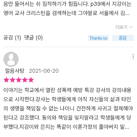
선 분위기를 풀고자 이야기를 꺼낸 아저씨 덕분에 승객들은
언제까지 그들 곁에서 도움을 줄 수는 없다는 걸 알기에 스
음만 들어서는 쉬 짐작하기가 힘듭니다. p39에서 지강이는
창 보호받아야 할 나이에 상처와 외로움, 고독으로 가득차버
이야기 속으로 빠져들어요.이야기의 힘이란 놀라운 것 같아
스로 자신의 길을 만들어 가도록 이책을 권해 주고 싶습니
영어 교사 크리스틴을 검색하는데 그야말로 서울에서 김서
린 아이들, 그들의 거리는 그렇게 점점 멀어진 갔던 것이
요. 주위는 어두워지고 버스라는 공간에 갇혀 불편함을 감수
다. 읽고 깨달음이 있다면 다행이고, 읽는 것조차 거부해도
방 찾는 격입니다. K인지 Ch인지도 헷갈리는데 이건 학생이
다. 어른들에게도 무거운 짐인 책임감이 청소년에게는 얼마
더보기
해야 하는 상황이 한순간에 '스토리텔링 버스'라는 이야기
지금은 아직 때가 아님을 다행으로 여기며 지금 이순간을 만
라서라거나 영어가 서툴러서가 아니라 누구에게나 마찬가지
나 더 어려운 과제일까. 고립 속에서도 은지를 지켜야한다
세계로 변했으니까요.낯선 타인이 어떤 일을 겪었는지, 그의
공감 (
1
)
댓글 (0)
족해야겠습니다.*출판사 제공 도서#스토리텔링버스 #고정
이겠습니다. 그래도 'Mc이라는 성을 보니 아일랜드계임'을
는 책임감을 느꼈던 지강이의 모습에 놀랐고 어른들의 얘기
삶이 어떠했는지... 모를 때는 우리에게 아무 의미가 없어요.
욱 #장편소설 #특별한서재#까칠한재석이_시리즈작가 #청
아는데 정말 유식하네요. McGee라는 이름은 미드 NCIS의
를 들으며지강도 은지도 자신들이 아무 생각없이 여행을 떠
하지만 그 삶이 하나의 이야기가 되는 순간 그 이야기는 듣
소년문학 #책추천 #책스타그램
고정 캐릭터이기도 하므로 '맥기'라는 발음이 한국인에게도
메뉴
난 것이 과연 책임질 수 있는 행동인가 하는 생각을 하고 차
는 사람들의 마음 속으로 흘러들어오고, 크고 작은 영향을
익숙할 듯합니다. 강세가 뒤에 있죠.p41에서 아이들은 합창
츰 성장하는 모습을 볼 수 있었다. 책을 읽으며 책임감에 대
얼음사탕
2021-06-20
주는 것 같아요.만약 양양 가는 버스 안에서 고등학생으로
부 선생님에게 '이런 오래된 팝송 구리다'며 아우성을 칩니
해 다시 생각했던 것 같다.누군가를 지켜주는 감정, 그것
보이는 여학생과 남학생 커플을 봤다면 어떤 생각을 했을까
다. 그 노래는 '마더 오브 마인'인데 아마 작가 고 선생님이
은 책임감이다. 어른, 아이할 것 없이 사람이라면 그 단어
이야기는 학교에서 열린 성폭력 예방 특강 강사의 강의내용
요.다양한 반응 중에는 부정적인 시선도 있을 거예요. 하지
어렸을 무렵 많이 학교에서 가르친 노래 아닐까 싶습니다.
는 결코 가볍지 않고 쉽지도 않을 것이다. 어른이 되어서
으로 시작한다.강사는 학생들에게 아직 자신들의 삶과 타인
만 은지와 지강이의 사연을 알게 된다면 괜한 오해나 편견을
사실 오래된 게 문제가 아니라, 엄마의 사랑을 강조하는 주
는, 가족을 지켜야한다는 무거운 책임감의 무게 때문에 앞
의 생명을 책임질 수 없는 나이니 건전하게 사귀고 절제해야
갖진 않을 거예요. 그래서 이야기를 나눈다는 건 우리 모두
제는 좋지만, 선율이 너무 축 처지고 궁상맞다는 느낌이 있
만 보고 돈을 벌기 위해 열심히 뛰어다니지만 그 속에서 소
된다고 강조했다. 동의와 책임을 잊지말라고 학생들에게 당
에게 중요한 일인 것 같아요. 입 밖으로 꺼내지 않은 이야기
습니다. 명곡이긴 하죠. 지강이는 미국에 건너간 엄마를 그
통이란 단어를 잊게 되는 것 같다. 돈도 중요하지만 아이들
부했다.​지강이와 은지는 똑같이 이혼가정의 홀아버지 밑에
는 사라지니까, 마음을 보여주고 싶다면 말로 표현해야 해
리워하는데 그 이름은 이민정, 영어 이름은 제니퍼 리 하트
에게는 부모의 대화와 사랑이 필요했을텐데, 읽는 내내 소통
서 자라고 있는 청소년들이다. 지강은 은지도 자신과 똑같은