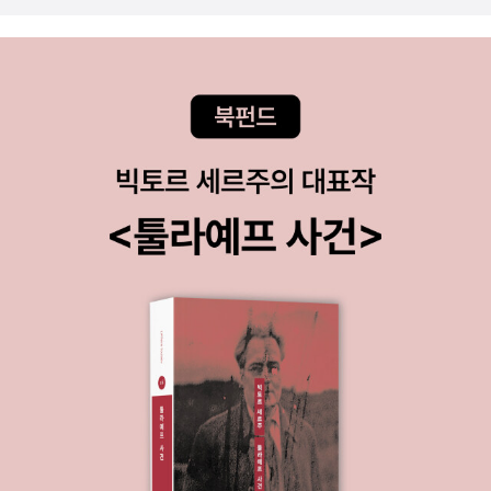
질 수 없다면 자유라고 할 수 없죠.나의 의지대로 행동하는
일 수는 없죠. 아마도...여튼 여기서도 은지는 '그래도 그분은
것은 누구도 말릴 수 없습니다. 하지만 그에 따른 결과에 대
자식들은 끝내 다 책임을 지고 잘 키웠는데 우리 아빠는 뭐
해서는 분명한 책임을 져야겠죠?.재 해석이 분분한 '개미와
냐'며 자신의 신세를 한탄합니다. 지강이가 동병상련의 아픔
배짱이'. 겨울을 대비해 많은 시간을 식량준비에 힘쓴 개미,
으로 위로를 옆에서 해 주네요. ㅎㅎp113에는 김청강 작가
눈앞의 재미만을 즐긴 배짱이. 식량이 없는 겨울 둘은 어떻
라는 분이 19번 승객의 입을 빌린 스토리에 등장합니다. 장
게 되었는지는 모두 알고 있습니다.한 무리의 젊은사람들이
르는 다르지만 아마 고 선생님 본인도 모델이 되었음직한 캐
길을 걷습니다. 맞은편에서 걸어오는 사람의 눈빛이 나를 무
릭터네요. 네 손가락으로 연주하는 피아니스트가 등장하는
시하는것 같습니다. 주먹을 쥐고 그 사람을 때리며 화를 풀
데 실존인물 희아님도 연상이 되죠? 중구삭금이라는 사자성
어봅니다. 나의 화가 풀렸을 때 이제는 책임을 져야 합니다.
어도 나옵니다. 여러 사람의 마음이 한 데 모이면 안 이뤄질
그 사람이 입은 몸과 마음의 상처를 되돌릴수 있을까요?. 절
일이 없습니다. 이어서 헌팅캡을 쓴 어느 카피라이터의 스토
대 그럴 수 없습니다.그 사람을 때리는 것은 자유이지만, 그
리가 나오네요. 다소 억울한 일을 당한 은행이 이 카피라이
뒤를 책임질 수 없다면 그렇게 해서는 안됩니다.그 행위는
터에게 연줄(친구 복 과장)을 통해 호소문 집필을 의뢰했습
상대에 대한 존중이 빠져있기에 나의 자유만을 누린것 입니
니다. 그런데 그 대가가 '밥 한 끼'라는 말을 듣고 김 카피님
다.무시하는 눈빛은 착각이죠.책임지기 힘들다면 최대한 상
은 '게마인샤프트와 게젤샤프트를 혼동'했다면서 천만원을
대를 존중해야 합니다. 9p.'지나친 충동을 못 이겨 여학생을
고료로 안 주면 응하지 않겠다고 거절합니다. 결국 서류를