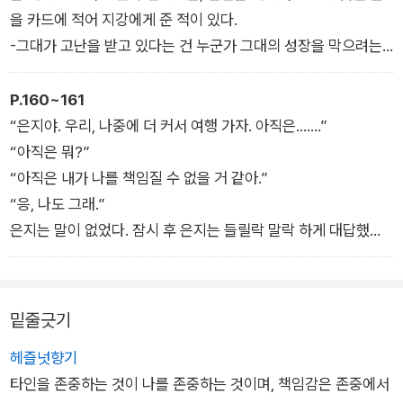
어.”
을 카드에 적어 지강에게 준 적이 있다.
“미루는 게 책임일까? 중요한 건 지금 아냐? 넌 이렇게 슬픈데.
-그대가 고난을 받고 있다는 건 누군가 그대의 성장을 막으려는
엄마를 언제까지 기다려? 다 클 때까지? 난 그런 무책임한 사람
거다. 굳세게 저항하고 가던 길 가라.
되기 싫어, 우리 아빠처럼. 영화 <레미제라블>을 보면 장발장이
“이건 무슨 뜻이야?”
P.160~161
빵을 훔쳤다는 누명으로 19년간 감옥살이하다가 가석방 돼. 그리
“그냥 써봤어. 나도 명언을 만들어보려고.”
“은지야. 우리, 나중에 더 커서 여행 가자. 아직은…….”
고 나와서는 신분 숨기고 돈도 많이 벌고 시장까지 되었는데 코제
“누군가가 누구야?”
“아직은 뭐?”
트를 딸로 키우면서 끝까지 누군가를 책임만 지다 죽었어. 그게
“몰라. 마귀? 사탄? 호호.”
“아직은 내가 나를 책임질 수 없을 거 같아.”
남자의 삶이라면 너무너무 괴로울 것 같아.”
지강은 은지가 이 세상에 무언가 일을 어렵게 하는 불순 세력이라
“응, 나도 그래.”
“그런 생각이 커지면 자연인 되는 거야. 여자들도 마찬가지야.
도 있다고 생각하는 것으로 여겼다. 은지가 준 그 글귀는 지강의
은지는 말이 없었다. 잠시 후 은지는 들릴락 말락 하게 대답했다.
『여자의 일생』을 봐봐.”
지갑 안에 지금도 꼭꼭 숨겨져 있었다.
“오늘 고마웠어.”
(…)
목소리에 습기가 배어 있었다.
“여자 역시 책임지다 끝나잖아. 책임이 남자들만의 의무라고 생
“울어?”
밑줄긋기
각하지 마. 인간이라면 자신이 벌인 행동에 대한 책임을 끝까지
“아니. 트렁크에 들어가서 많이 힘들었지?”
져야 되는 것이니까.”
헤즐넛향기
“괜찮아.”
“자신만이면 좋게, 남이 저지른 일도 책임져.”
타인을 존중하는 것이 나를 존중하는 것이며, 책임감은 존중에서
“오늘 멋졌어. 고마워.”