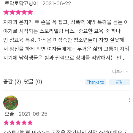
은지를 버리고 갔다는 엄마 이야기를 듣고 지강 역시 이혼하
이해하고, 타인을 받아들이는 과정 속에 있으며, 내 삶을 변
토닥토닥고냥이
2021-06-22
며 자신을 아빠에게 맡기고 사라진 엄마와 주로 지방에서 일
화시키는 중요 매개체이기도 하다. 상황이 바뀐다고 책임감
이 많아 지강을 혼로 두고 떨어져 지내는 아빠로 인해 힘들
이 부재한 사회는 우리 삶을 왜곡시킨다. 즉 이 소설에서 놓
지강과 은지가 두 손을 꼭 잡고, 성폭력 예방 특강을 듣는 이
때에도 위로 받지 못하던 자신에게 은지는 너무나 고마운 친
치고 있었던 것들이 무엇인지 알아낼 수 있으며, 두 아이에
야기로 시작되는 스토리텔링 버스. 중요한 교육 중 하나
구입니다.[스토리텔링 버스]는 이런 두 사람이 강원도 양양
게 필요한 삶의 기준과 원칙이 무엇인지 이해할 수 있다. 버
인 성교육 특강. 아직은 미성숙한 청소년들이 자칫 잘못해
으로 여행을 떠나며 올라탄 버스가 갑작스런 폭우에 고속도
스 안에서 소소한 우리의 이야기들이 모여서, 서로가 필요한
서 임신을 하게 되면 여자들에게는 무거운 삶의 고통이 지워
로에서 고립 되면서 이야기 속의 이야기가, 스토리텔링이 벌
존재라는 것을 인식할 때,서로에게 필요한 것은 무엇이며,
지기에 남학생들은 힘과 권력으로 상대를 억압해서는 안되
어집니다. 책을 좋아하고 작가가 되는 것이 꿈인 은지, 어렵
어떤 삶을 살아야 하는지 스스로 선택하고 결정할 수 있다.
고 여학생들을 아끼고 지켜줄 줄 알아야한다는 내용. 결
더보기
게 엄마를 찾았으나 외국에서 재혼하며 살고 있다는 사실에
책임감 없는 사회에서 ,책임감 있는 존재로 거듭난다는 것의
국 책임감을 이야기하는 것이었다. 사실 아이들에게 책임감
합창 대회 우승은 어쩌면 엄마를 만나러 갈 수 있는 유일한
가치를 느낄 수 있다. 말에 대한 책임감, 행동에 대한 책임
공감 (
2
)
댓글 (0)
을 요구하는 것은 쉽지않다. 아직 미성숙하고 자기주장이 강
기회였으나 순위권에 못들어 우울해 할 때 엄마와 연락 했다
감, 결과에 대한 책임감을 앍레 될 때, 나는 바로 설 수 있
한 청소년기에느 더더욱 힘들 수도 있다. 그러나 최소한 상
는 사실을 알게 된 아빠의 폭력에 힘들어하던 지강, 이둘은
다. 그리고 돌이켜 보면,나에게 책임감 없는 삶이 나에게 어
대를 존중하는 마음을 가지고 자기가 한 일에 책임을 지
메뉴
스토리텔링 버스의 승객이 되었습니다.고속도로 한복판에
떤 삶으로 이어지는지 스스로 깨닫게 되었다.
는 사람이 되어야 한다는 것이다. 두 손을 꼭 잡고 특강을 듣
오즐
2021-06-25
길게 늘어선 차들, 토사로 인해 막혀버린 길을 뚫기 위해 군
던 지강과 은지는 다른 아이들과 달랐다. 단순히 호기심
인들까지 동원 되었지만 시간이 지나도 차는 움직일 기미가
에 끌려서 만나는 게 아니라, 이혼 가정에서 자라 상처를 입
<스토리텔링 버스>는 고정욱 작가님의 신작 소설이에요.고