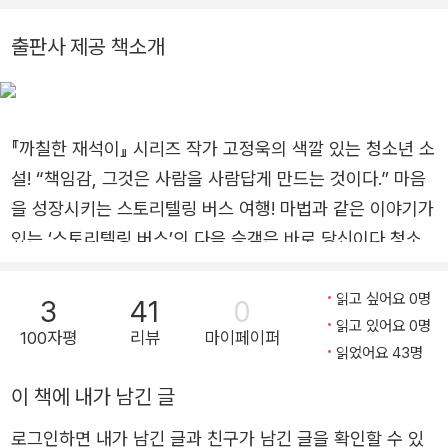
가 사람을 다시 웃게 만든다는 것을 알게 되었다. 그래서 어린이
기는 결코 쉽지 않습니다.
신 써줄 수 없으며 삶을 살아가는 과정은 힘들지만 모든 것을 우
들이 서로를 이해하고, 자기 자신도 아끼며 살아가길 바라는 마음
그렇지만 최소한 상대를 존중해주는 마음은 가져볼 수 있습니다.
리 스스로 익히고 살아가야 한다는 것을……. 『스토리텔링 버스』
출판사 제공 책소개
으로 이야기를 쓰고 있다. 2025년에 ‘아동 문학의 노벨상’이라
청소년들이 이성 친구를 사귈 때 상대방을 먼저 생각하고 배려하
는 청소년을 위한 이야기지만 청소년 자녀를 둔 부모나 아이들과
불리는 린드그렌상(ALMA) 후보에 오르며 작품성과 따뜻한 마음
는 마음을 갖는 게 정말 필요합니다. (…)
진정한 소통을 원하는 교육자분들께도 꼭 추천해드리고 싶다.
을 세계적으로 인정받았다. 블로그 : blog.daum.net/kingkkoja
책임, 그것은 바로 사람을 사람답게 만드는 것입니다. 학교에서
『스토리텔링 버스』를 읽는 순간 책의 감동을 통해 다른 사람들의
ng 유튜브 : 고정욱TV
『까칠한 재석이』 시리즈 작가 고정욱의 색깔 있는 청소년 소
배워야 할 가장 큰 덕목 가운데 하나가 책임입니다. 나 역시 장애
이야기에 더 귀 기울이고 관심을 갖게 될 것이다. 이 마법과 같은
가 있지만 책임감 하나로 여기까지 올 수 있었습니다.
설! “책임감, 그것은 사람을 사람답게 만드는 것이다.” 마음
시작을 여는 열쇠가 바로 『스토리텔링 버스』가 되길 기대하
스토리텔링 버스 안에 자신의 경험과 느낌, 그리고 생각을 넣어주
을 성장시키는 스토리텔링 버스 여행! 마법과 같은 이야기가
며…….
세요. 그러면 그것은 스토리가 되어 여러분을 지탱하고 책임을 느
있는 ‘스토리텔링 버스’의 다음 승객은 바로 당신이다 청소
‘스토리텔링 버스’의 다음 승객은 바로 당신. 이야기는 계속된다.
끼게 해줄 것입니다.
년 베스트셀러 『까칠한 재석이』 시리즈의 고정욱 작가가 색
깔 있는 신작 소설 『스토리텔링 버스』를 출간했다. 책 속에
읽고 싶어요 0명
3
41
0
읽고 있어요 0명
는 청소년 평가단의 사전 서평이 수록되어 있다. 자신이 겪
100자평
리뷰
마이페이퍼
읽었어요 43명
은 일처럼, 또는 친구의 이야기를 듣는 것처럼 마음 깊이 공
감하며 생생하게 적어 내려간 청소년들의 서평은 『스토리텔
이 책에 내가 남긴 글
링 버스』가 가진 이야기의 힘을 증명해준다. 수많은 청소년
로그인하면 내가 남긴 글과 친구가 남긴 글을 확인할 수 있