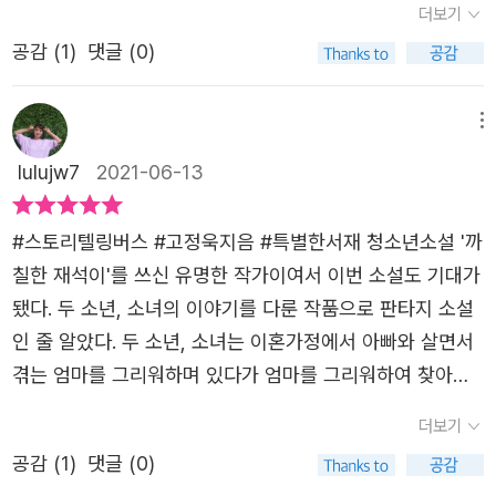
요. 미안하면 미안하다고, 걱정되면 걱정된다고, 그리고 사
더보기
입니다. 요즘은 결혼 전 성씨를 미들네임처럼 쓰곤 하죠. 하
과 책임감에 대해 생각했던 것 같다.가족끼리 서로의 마음
처지라는 것을 친구 민영으로부터 듣고는 동병상련을 느끼
랑하면 사랑한다고. 예기치 않은 폭우처럼, 우리 인생에도
트라는 서네임이 저리 붙었다는 건 재혼을 눈치챌 수 있는,
공감 (
1
)
댓글 (0)
을 이야기할 수 있는 시간을 꼭 만들어 소통하고 어른이라
며 그때부터 남다른 감정을 느낀다.지강의 아버지는 지방의
갈 길을 막아서는 것들이 종종 등장해요. 그럴 때는 잠시 멈
그것도 미국인과의 재혼이 이미 이뤄졌음을 알 수 있는 단서
고 해서, 가장이라고 해서 너무 무거운 책임감과 부담감
공장장인데 공장 숙소에서 지내며 집에는 가끔 일이 있을 때
출 수밖에 없어요. 속상한 일이지만 마냥 나쁜 것만도 아니
인데 그렇게 생각하고 싶지 않아서였는지 지강이는 아빠가
을 짊어지고 자신의 건강까지 해치지 않길 바라본다.가끔 힘
만 들른다. 은지 역시 아버지가 건설 현장 기사로 지방 공사
메뉴
라는 걸 스토리텔링 버스를 보면서 느꼈어요.
화가 나서 마구 떠드는 말(p55)을 듣고서야 비로소 가능성
들 때는 가족에게 털어놓기도 하고 기대기도 하며 행복하
장에서 근무하며 집에는 가끔 올라 온다고 한다. 둘은 서로
lulujw7
2021-06-13
을 떠올립니다. 지강이하고 사귀는 공인커플인(p7) 은지 역
게 살 수 있길 바라본다.※ 이 글은 출판사로부터 도서를 협
에게 왜 아빠랑 둘이 사는지 이유를 묻지 않았다. 그저 본능
시 가정에 다소 문제가 있습니다. 식당에서 힘들게 일하는
찬받아 주관적인 견해에 의해 작성했습니다.
적으로 둘 다 외롭고 상처받았다는 사실을 알고 있을 뿐이
#스토리텔링버스 #고정욱지음 #특별한서재 청소년소설 '까
엄마를 찾아가는 건 아빠가 싫어서입니다. 지강이는 은지와
다.​그러던 어느날 합창부 연습이 끝나고 은지를 집에 데려다
칠한 재석이'를 쓰신 유명한 작가이여서 이번 소설도 기대가
헤어지며 '아빠한테 맞지 말고'라고 격려하는데 이 부분은
주는 길에 편의점 앞에서 술을 마시고 있는 은지 아빠와 우
됐다. 두 소년, 소녀의 이야기를 다룬 작품으로 판타지 소설
처음에 저는 누가 누구한테 하는 말인지 몰랐습니다. 바로
연히 마주치게 된다. 은지 아빠는 지강을 보고 은지에게 껄
인 줄 알았다. 두 소년, 소녀는 이혼가정에서 아빠와 살면서
앞에 지강이가 자기 아빠한테 맞는 장면이 있기 때문입니다.
떡대지 말라며 소리치고, 은지는 당황하며 지강을 돌려 보낸
겪는 엄마를 그리워하며 있다가 엄마를 그리워하여 찾아가
사실... 지강이한테는 좀 미안한 말이지만 객관적으로 봐서
다.그런 아버지에게 상처받았기 때문일까. 은지는 자신의 엄
보고 찾아보는 여정으로 아빠와의 갈등을 잘 풀어나가며 현
지강이 엄마가 남편을 배신한 건 맞아 보입니다. 가뜩이나
더보기
마가 일하는 곳에 같이 가 달라며 지강과 민영에게 부탁했
재도 있을법한 이야기를 다룬 청소년 소설이다. 지강과 은지
사장한테 공사대금도 떼어서 형편이 어려운 아빠로서는 많
고, 용기내어 그곳까지 가지만 결국 만나지 못하고 돌아서게
공감 (
1
)
댓글 (0)
는 서로를 의지하며 서로의 사정을 알게되고 둘이 여행을 떠
이 힘들지 않겠습니까. 그래도 아들을 때리거나 폭언을 하는
된다.​지강은 은지의 모습을 보고 자신 역시 엄마에 대한 그