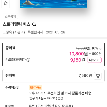
소득공제
스토리텔링 버스
고정욱
(지은이)
특별한서재
2021-05-28
종이책
12,000
원,
10%
10,800
원
+ 600원
9,180
원
카드최대혜택가
더보기
전자책
7,560
원
수령예상일
양탄자배송
오후 1시까지 주문하면 밤 11시
잠들기전 배송
(중구 서소문로 89-31 )
변경
배송료
유료 (도서 1만5천원 이상 무료)