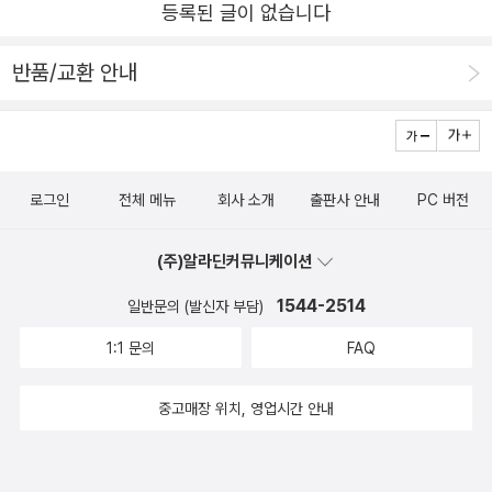
하고 글을 써야 한다는 교훈을 전한다.​주인공은 더 나은 자
시작은 생각보다 어렵지 않다. 달라이 라마가 “R로 시작되는
등록된 글이 없습니다
민지원 수고를 하는 건 군인들이고 그들 역시 남의 집 귀한
았으면 좋겠어요모두가 서로 노력하고 소통하는 가족이 되
신으로 성장하고 발전하기 위해서는 소통하고 책임있게 행
세 가지의 단어를 따르라. 자기에 대한 존중(RESPECT FO
자제들인데 대접을 받지는 못할망정 이런 수고까지 해야 하
었으면 좋겠어요그런 가정 안에서 자란 아이들이어른이 되
동하고 말해야 한다는 것을 깨닫는다.이 책을 읽고 책임감이
반품/교환 안내
R SELF), 다른 사람에 대한 존중(RESPECT FOR OTHER
다니... p100에는 다행히 군인들의 노고를 고맙게 여기는 말
어 따뜻한 가정을 꾸릴 수 있을테니까요​​​[출판사로부터 도서
라는 덕목의 무게와 중요성에 대해 같이 생각해 보는 시간을
S), 당신의 모든 행동에 대한 책임감(RESPONSIBILITY FO
들이 나오네요.p102부터는 24번 승객의 이야기가 새로 펼
협찬을 받았고 본인의 주관적인 견해에 의하여 작성함]​​​​​​
가졌으면 한다.그리고 가까운 사이라고 표현하지 않고 넘어
R ALL YOUR ACTIONS).”이라고 말한 것처럼, 책임은 존
쳐집니다. 하동구(예의 24번 승객의 이름인 듯)의 부친, 하
가는 것들을 표현하며 소통을 넓혀가는 것은 어떨까.*출판
중에서 시작된다. 타인을 존중하는 것이 나를 존중하는 것이
태우, 하태은 이렇게 3형제가 1960년대를 산 이야기입니
사로부터 도서를 제공받아 읽고 작성하였습니다*
로그인
전체 메뉴
회사 소개
출판사 안내
PC 버전
며, 타인을 지키는 것이 나를 지키는 것이다.작가는 아이들
다. 1960년대에 어린이였던 하동구이니 지금 24번 승객의
에게 책임감을 요구하는 것은 쉽지 않지만, 최소한 상대를
나이가 대충 얼마일지 짐작이 되죠. 집안을 일으킬 수재로
(주)알라딘커뮤니케이션
존중하는 마음을 가져볼 수는 있다고 말한다. 그러한 마음이
기대를 모았던 둘째 삼촌이 ROTC 장교로 광주에서 복무하
꾸준히 이어진다면 곧 자신을 존중하고, 삶을 책임질 수 있
1544-2514
일반문의 (발신자 부담)
다 집안과 상의 없이 어느 여인과 살림을 차리고 아이까지
게 될 것이다. 당신을 더 나은 내일로 데려다주는 스토리텔
1:1 문의
FAQ
낳습니다. 큰형은 끝내 동생의 결정을 인정 않고 제수씨를
링 버스에 함께 올라타 보는 것은 어떨까.[인터넷 교보문고
박대했나 봅니다. 그런 삼촌(하태우)이 얼마 전 뇌졸중으로
제공]#협찬도서를 읽고 청소년의 고민과 어른의 책임감을
중고매장 위치, 영업시간 안내
사망하고 작은어머니는 시가와 인연을 완전히 끊는데 그 입
새삼 느낍니다.자유.책임'자신이 책임질 수 있을때 자유라고
장이 이해는 됩니다. 다만 끝내 식은 못 올렸다고 하는데 서
하는것이랍니다.'자유에는 반드시 책임이 따라옵니다. 책임
울대 출신 장교로서 안보 전문가였다면 이게 가정 형편 때문