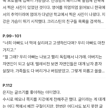
북 프로필에 접속이 가능했다. 선생님의 페이스북 앨범에 한국에
서 찍은 사진이 있었던 것이다. 영어를 띄엄띄엄 읽어보니 한국에
서의 추억이라며 엄마가 다녔던 학교에서 찍은 사진이 나왔다. 지
강은 가슴이 뛰기 시작했다. 크리스틴의 친구들 목록을 검색하다
지강은 순간 숨이 막혔다.
“헐!”
P.99~101
머리를 물들인 동양 여자가 있었다. 엄마였다. 영어로 쓰여 있는
“너희 아빠도 너 먹여 살리려고 고생하신다며? 우리 아빠도 마찬
이름은 제니퍼 리 하트였다. 순간 등골이 땅기는 느낌이었다. 제
가지고.”
니퍼 리 하트라니! 엄마 이름에서 흔적으로 남아 있는 건 미들네
“뭘 그래? 우리 아빠는 나보고 빨리 독립해서 나가래. 아버지는
임 ‘리’ 하나뿐이었다.
자연인이 되고 싶대. 텔레비전 보면 자연인들은 대개 남자 혼자
살잖아. 가족들도 다 버리거나 버림받았고. 그렇게 외롭고 쓸쓸하
게 사는 게 뭐가 좋다고 그렇게 되고 싶다는 건지 모르겠어. 책임
지기 싫어서 간 거 아냐?”
P.112
“그건 아닐 거야. 나도 처음엔 우리 엄마도 도망갔다고 생각했어,
은지는 글쓰기를 좋아하는 아이였다.
무책임하게. 그런데 저번에 엄마 만났더니, 둘이 같이 살 방이라
수시로 메모나 쪽지를 지강에게 전해주곤 했다. 글이라는 게 대개
도 하나 얻으려면 더 열심히 일해야 한다면서 참고 있으라고 했
는 어디 책에서 베낀 구절이지만, 한번은 어디서도 보지 못한 글