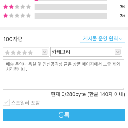
들에게 요구하기 까다로운 덕목이다. 어른이 되어서도 자신
0%
의 행동에 책임지는 것이 어렵고 두렵기 마련인데, 청소년들
0%
은 더더욱 그러하. 하지만 책임감을 갖는 시작은 생각보다
어렵지 않다. 달라이 라마가 “R로 시작되는 세 가지의 단어
를 따르라. 자기에 대한 존중(Respect for self), 다른 사람
100자평
게시물 운영 원칙
에 대한 존중(Respect for others), 당신의 모든 행동에 대
카테고리
한 책임감(Responsibility for all your actions).”이라고
말한 것처럼, 책임은 존중에서 시작된다. 타인을 존중하는
것이 나를 존중하는 것이며, 타인을 지키는 것이 나를 지키
는 것이다. 작가는 아이들에게 책임감을 요구하는 것은 쉽지
않지만, 최소한 상대를 존중하는 마음을 가져볼 수는 있다고
현재
0
/280byte (한글 140자 이내)
말한다. 그러한 마음이 꾸준히 이어진다면 곧 자신을 존중하
스포일러 포함
고, 삶을 책임질 수 있게 될 것이다. 당신을 더 나은 내일로
데려다주는 스토리텔링 버스에 함께 올라타 보는 것은 어떨
등록
까.