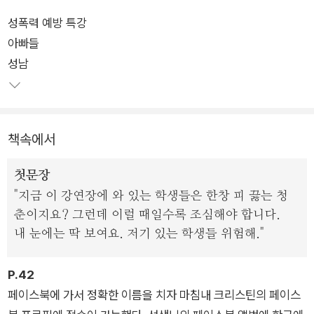
성폭력 예방 특강
수많은 청소년의 사랑을 받고 있는 고정욱 작가의 ‘스토리텔링 버
아빠들
스’는 어떤 이야기를 담고, 어디를 향해 달려가는 걸까? 소설은
성남
이혼 가정에서 자라 상처를 입은 두 아이의 시선을 따라간다. 여
행길에 고립된 버스 안에서 듣게 되는 ‘이야기 속의 이야기’라는
독특한 구조를 통해 메시지를 전달한다.
책속에서
누군가가 들려주는 흥미진진한 이야기를 한 장씩 넘기며 읽다 보
면, ‘스토리텔링 버스’ 한 좌석에 앉아 그들과 함께 이야기를 나누
첫문장
고 있는 듯한 기분을 느끼게 된다. 그리고 마침내 목적지에 다다
"지금 이 강연장에 와 있는 학생들은 한창 피 끓는 청
라 책장을 덮은 독자들은 한 발짝 성장한 자신을 발견하게 될 것
춘이지요? 그런데 이럴 때일수록 조심해야 합니다.
이다.
내 눈에는 딱 보여요. 저기 있는 학생들 위험해."
P.42
페이스북에 가서 정확한 이름을 치자 마침내 크리스틴의 페이스