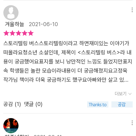
나고자 고속버스를 탔는데 중간에 고립이 되었으나 스토리
건(말이 너무 심합니다) 잘못입니다. 아니 자신의 아들이 ㄱ
리움을 느껴 엄마 이름을 페이스북에 검색해본다. 한참을 찾
텔링을 가지고 있는 사람들의 이야기를 들으며 조금씩 생각
메뉴
XX이면 자신은 그럼 뭐가 된다는 뜻인가요. 어른이 할 말이
던 지강은 우연히 기억에 떠오른 엄마의 친구이름을 검색해
이 성숙해진 지강과 은지를 보면서 책임감의 중요성도 일깨
있고 못할 말이 있죠. 둘이서 황금연휴를 맞아 강원도로 여
겨울하늘
2021-06-10
엄마를 찾아 냈다.​갑작스런 공장 부도로 밀린 임금을 받고자
워주는 건강한 청소년 소설이라고 하겠다. 아이들이 어른이
행을 떠나는데 도중에 비 때문에 도로가 유실되어 고속버스
동분서주하던 지강 아버지는 지강에게 화풀이를 한다. 왜 백
되기 전 성장과정이기에 책임감을 아이가 얼마나 중요한 것
에 갇혀 있다시피합니다. p73에 군인들이 도로를 복구한다
스토리텔링 버스​​스토리텔링이라고 하면재미있는 이야기가
인과 결혼해 사는 엄마한테 연락했느냐, 아버지 일할때 연락
인지 알아야 한다. 이성친구를 만날때도 서로를 존중하고 귀
는 말이 나오는데... 뜬금없지만 군인들의 노고에 우리는 언
떠올라요청소년 소설인데, 제목이 <스토리텔링 버스>라 내
한 번 해본적 있느냐며 지강의 뺨을 때렸다.엄마는 왜 아버
한존재로 여기고 책임감있는 사람이 되도록 해야한다. 그만
제나 감사할 필요가 있습니다. 지강이 아버지도 건설업 하는
용이 궁금했어요표지를 보니 낭만적인 느낌도 들었지만표지
지에게 연락했을까? 지강은 엄마를 찾아가려고 했던 자신이
큼 가정에서나 학교에서의 지도는 꼭 필요하다. 청소년이 성
분인데 도중에 도로 부실공사를 성토하며 승객들이 건설업
속 학생들은 놀란 모습이라내용이 더 궁금해졌지요고정욱
어이 없었다. 세상에 맘 붙일 곳이 없다고 생각하던 지강에
인이 되기까지 성격형성과 가치관의 형성에서 책임감의 덕
하는 이들을 싸잡아 비난합니다. 어떤 사람은 자신도 건설업
작가님 책이라 더욱 궁금하기도 했구요​​아빠와만 살고 있는
게 은지의 문자가 왔다.은지 역시 엄마랑 살고 싶어 엄마를
목은 정말 중요하다. 삶의 가치는 노력해서 얻어지는 것이며
한다며 전체를 매도 말라고 항변합니다.여기서 이분, 즉 말
두 아이, 지강과 은지.둘 다 비슷한 상황에 처해 있어서금세
다시 찾아갔으나 엄마는 은지랑 같이 살기 위해 돈을 악착같
더보기
힘들고 어려운 환경에 놓여있지만 희망을 꿈꾸고 세상을 향
솜씨 구수한 34번 승객은 이야기 하나를 들려 주겠다며 마
가까워져요같이 사는 아빠와는 거리감을 느끼고떠난 엄마를
이 벌고 있다며 조금만 참고 집에 가 공부나 하라고 했다고
해 나아가려는 지강과 은지가 현세대 청소년이 되기를 소망
공감 (
1
)
댓글 (0)
이크를 잡습니다. 지금부터 1983년 사우디에서 건설 노동
그리워하며 사는 두 아이는어느날 1박 2일로 여행을 가기로
한다.상처입은 두 아이는 서로를 끌어안고 서로를 보듬었다.​
해본다. 아이들이 결핍된 부분을 서로 채워주려는 것을 보며
자로 일하던 김상복이라는 분의 사연이 시작되는데, 이 책
해요행선지는 양양.청소년 소설에 설마 1박 2일이 나올까 싶
지강은 은지에게 같이 여행가자고 제안하고 양양으로 간다.
안쓰럽기도 했지만 기특한 마음도 들었다. 이 소설을 보며
제목이 '스토리텔링 버스'라고 붙은 이유를 p77까지 읽고서
었는데,버스로 이동 중에 폭우로 산사태가 나서꼼짝 못 하게
메뉴
그런데 폭우로 산사태가 일어나 둘이 탄 고속버스는 도로에
청소년들이 더욱 성숙해지는 계기가 될 수 있을 것이다. 저
야 비로소 저는 알았습니다. 저는 책을 펴 읽기 전까지 이 책
되죠버스에 탄 승객 모두 답답해하는 상황에서누군가의 이