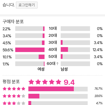
의 사랑을 받고 있는 고정욱 작가의 ‘스토리텔링 버스’는 어
습니다.
로그인하기
떤 이야기를 담고, 어디를 향해 달려가는 걸까? 소설은 이혼
가정에서 자라 상처를 입은 두 아이의 시선을 따라간다. 여
행길에 고립된 버스 안에서 듣게 되는 ‘이야기 속의 이야
구매자 분포
기’라는 독특한 구조를 통해 메시지를 전달한다. 누군가가
10대
0%
2.2%
들려주는 흥미진진한 이야기를 한 장씩 넘기며 읽다 보면,
20대
0%
3.4%
‘스토리텔링 버스’ 한 좌석에 앉아 그들과 함께 이야기를 나
30대
3.4%
4.5%
누고 있는 듯한 기분을 느끼게 된다. 그리고 마침내 목적지
40대
12.4%
59.6%
에 다다라 책장을 덮은 독자들은 한 발짝 성장한 자신을 발
50대
3.4%
10.1%
견하게 될 것이다. 『스토리텔링 버스』는 책임감에 대한 이야
60대
0%
1.1%
여성
남성
기다. 자신들을 등진 부모에게 화가 나 충동적으로 떠난 두
주인공의 여행길에는 ‘책임감’이 결여되어 있었지만, 버스
9.4
평점 분포
안에서 들은 흥미진진한 이야기를 통해 아이들은 ‘내게 삶을
76.7%
책임질 준비가 되어 있는가?’라는 질문을 스스로에게 던진
18.6%
다. 책임감은 인간이 타고나는 본능이 아니기 때문에 청소년
4.7%