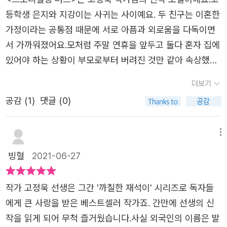
없었고 승객들은 무료하고 지친가운데 재미있는 이야기를
은, 비슷한 처지의 아이들이었다. 외롭고 힘들었던 둘은 서
등학생 은지와 지강이는 사귀는 사이예요. 두 친구는 이혼한
나누자며 자신의 이야기, 자신이 알고 있는 재미있는 이야기
로를 걱정하고 서로에게 위로가 되는 사이었다. 은지가 무턱
가정이라는 공통점 때문에 서로 아픔과 외로움을 다독이면
들을 풀어놓습니다. 실화임에도 믿을 수 없는 이야기들, 자
대고 엄마를 찾아갔지만 만날 용기가 없어 대신 은지의 엄마
서 가까워졌어요.모처럼 주말 연휴을 앞두고 둘다 혼자 집에
신이 현재의 직업을 가지게 된 이야기들, 섣부른 말실수로
의 김밥을 사주고 은지의 모습에서 자신의 아픔을 느꼈던 지
있어야 하는 상황이 부모로부터 버려진 것만 같아 속상했고,
인해 가족에게 발생한 위험들에 관한 이야기를 듣는 와중에
강이 또한 페이스북에서 엄마를 찾지만 합창대회 4위로 미
충동적으로 여행을 가게 되었어요. 동서울터미널에서 은지
지강과 은지는 가족의 의미를 다시 한번 생각하게 됩니다.
더보기
국에 가서 엄마를 만날 수 있을 거라는 꿈은 깨져버린다. 며
와 지강은 양양 가는 버스를 탔어요. 버스는 고속도로를 달
그리고 만일 두 사람이 책임질 수 없는 행동을 했을 때 또 어
칠 뒤 지강이 아빠의 폭언은 도가 넘어서고, 엄마에게 연락
공감 (
1
)
댓글 (0)
리고, 하늘에선 폭우가 쏟아졌어요. 문막을 지나자 도로는
떤 시련이 올지 모른다는 생각에 여행을 포기하고 스스로 앞
했다는 이유로 손찌검까지 당하고 여러 충격에 빠진 지강
정체되고 가다 서다를 반복하다가 완전히 서버렸어요. 갑작
날을 개척해 갈 다짐을 하는 모습이 대견하게 느껴집니다.
과 힘겹게 엄마를 찾아가 자기 한 몸도 힘들다는 엄마의 말
스런 폭우에 산사태를 막는다고 해놓은 공사가 무너져서 길
메뉴
[스토리텔링 버스]를 통해 만난 인연들을 언젠가 다시 만날
에 흐느껴우는 은지. 둘은 서로를 끌어 안아주고 온전한 가
이 막혀버렸어요.고속도로 위에 멈춰버린 버스 안에는 은지
것 같다는 생각이 들어 지강과 은지의 다음 이야기 만큼이나
빙혈
2021-06-27
정의 전유물이라 여기는 둘만의 여행을 떠난다. 가족과 가
와 지강뿐만이 아니라 여러 사람들이 타고 있었어요. 조용하
기대가 됩니다.지금은 중학생 학부모이지만 얼마 후면 고등
고 싶었지만 그들은 황금연휴에 버스에 올라탄다. 그렇게 올
고 어색한 버스 안에서 아저씨 한 명이 나서서 재미난 이야
학생이 될 아이를 두고 있다보니 걱정도 되면서 또 한편으론
작가 고정욱 선생은 그간 '까칠한 재석이' 시리즈로 독자들
라탄 버스는 공교롭게 폭우로 고립이 되고 버스에서 어른들
기를 시작했고, 모두들 귀 기울였어요. 영화의 한 장면 같죠?
이런 과정을 통해 어른이 되어가는 구나 싶기도 합니다. 고
에게 큰 사랑을 받은 베스트셀러 작가죠. 간만에 선생의 신
의 이야기를 듣게 된다. 책임감이라는 짐을 짊어진 채 앞
어쩔 수 없는 위기 상황에서 묘한 동지애가 생기나봐요. 낯
통 없이, 쉬운 길만 걷게 하고 싶은 부모의 마음이 있지만,
작을 읽게 되어 무척 즐거웠습니다.사실 외국인의 이름은 발
만 보고 있느라 자식들과 대화할 시간조차 없었던 부모와 한