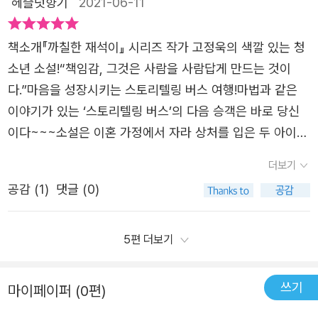
갇히고 마는데…….이 소설 속에서 지강과 은지는 이혼가정
헤즐넛향기
2021-06-11
자의 책들을 보면 재미있지만 교훈적인 글들로 인기가 많다.
이 소설 작법을 가르쳐 주는 책으로 사실 착각을 했더랬습니
야기가 시작됩니다양양행 버스가 스토리텔링 버스가 된거죠
의 한부모 가정 아이들이다. 같이 사는 아버지들은 삶을 책
많은 이들이 읽고 건강한 사고를 가지길 바란다. 청소년들이
다. '아쌀라무 알리이쿰'은 한 명한테 건네는 인사도 문법적
네 명의 승객의 이야기는 모두 재미있었어요이야기 속 주인
임지느라 바빠 아이들과 소통이 단절되어 있다. 아이들의 아
책소개『까칠한 재석이』 시리즈 작가 고정욱의 색깔 있는 청
읽고 깨닫게 되는 좋은 책이라고 생각한다. 한사람의 말로
으로 복수형(=당신네들)로 되어 있다고 합니다. 죽고 나서
공들에게는 재미있기만한일들은 아니었지만요사실 이 이야
버지들에 대한 오해도 커지고, 아버지들의 아이들에 대한 이
소년 소설!“책임감, 그것은 사람을 사람답게 만드는 것이
인해 한사람의 인생이 바뀌고 달라진다. 삶을 살아가는 과정
만나야 할 두 명의 천사까지를 염두에 둔 이유(p86)라고 하
기들에는 공통점이 있었어요그 공통점은 바로 '책임감'에 대
해부족도 시간이 지날수록 커진다. 점점 더 서로에 대한 불
다.”마음을 성장시키는 스토리텔링 버스 여행!마법과 같은
은 힘들지만 그 과정들을 통해서 성장한다. 몰입도 높은 작
는데 저는 처음 알았습니다. 여튼 김상복씨에 대한 사연(액
한 이야기들이라는 것이었죠고정욱 작가님은 특히 이성교제
만만 가슴에 담고 서로를 이해하려는 노력도 하지 않게 되는
이야기가 있는 ‘스토리텔링 버스’의 다음 승객은 바로 당신
가의 글로 책임감에 대한 스토리로 청소년들에게 많이 읽혔
자 내 스토리)은 엄청 재미있는데(한편으로 슬프지만 말입
에서의 책임감을얘기하고 싶으셨던 것 같아요상대방에 대한
모습을 보인다.​이야기 제목인 '스토리텔링 버스'는 지강과 은
이다~~~소설은 이혼 가정에서 자라 상처를 입은 두 아이의
으면 좋겠다고 생각을 하였다. 처음도입부분에 성폭력예방
니다) 직접 읽어 보시기 바랍니다.더 재미있는 건 지강이와
책임감 뿐 아니라나 자신에 대한 책임감도얘기하고 싶으셨
지가 여행가기 위해 탄 고속버스를 말한다. 폭우속에 갇힌
시선을 따라간다. 여행길에 고립된 버스 안에서 듣게 되는
특강을 시작으로 짜임새있는, 청소년들이 공감할 수 있는 이
은지가 34번 승객이 들려 준 이야기로부터 '남자(혹은 여
더보기
던게 아닐까 싶어요​부모나 선생님이 얘기하면 잔소리라고만
도로위의 고속버스 속에서 승객들은 본인들이 알고 있는 이
‘이야기 속의 이야기’라는 독특한 구조를 통해 메시지를 전
야기를 통해 마음이 단단해지고 생각이 한껏 커지는 계기가
자)는 평생 책임만 지다 끝나는 불쌍한 인생'이라는 결론을
느낄 수도 있지만,책을 통해, 책 속 이야기를 통해서는아이
공감 (
1
)
댓글 (0)
야기를 하나씩 펼친다. 그 이야기가 허투루 넘길 것이 아니
달한다. ~~~버스 안에서 들은 흥미진진한 이야기를 통해
되길 바란다.
이끌어 내고 논쟁이 붙었다는 겁니다. 지강이는 <레미제라
들이 자연스럽게 책임감에 대해생각해볼 수 있을 것 같아서
라 작가가 전하고자 하는 메시지를 담고 있다.​'책임감' 그리
아이들은 ‘내게 삶을 책임질 준비가 되어 있는가?’라는 질문
블>을, 은지는 <여자의 일생(모파상 作)>을 근거로 끄집어
부모 입장에서 참 좋은 책이라는 생각이 들었어요물론 아이
고 '소통'​이야기 시작도 성폭력 예방 특강 강사의 이성을 사
을 스스로에게 던진다. 책임감은 인간이 타고나는 본능이 아
5편 더보기
내는데 둘 다 문학적 소양이 보통 아닙니다. 우리들 같으면
들을 이해하고 아이들과 소통하기 위해부모가 함께 읽어봐
귐에 있어 책임감을 강조하는 이야기였지만, 스토리텔링 버
니기 때문에 청소년들에게 요구하기 까다로운 덕목이다. 어
여기서 고전 문학을 자신의 논거로 대뜸 거론할 수 있겠습니
야할 책이라는 생각도 했구요꼭 편부, 편모 가정이 아니더라
스 안에서 전해주는 이야기도 자신의 행동에 대한 책임감,
른이 되어서도 자신의 행동에 책임지는 것이 어렵고 두렵기
쓰기
마이페이퍼 (0편)
까?p99에서는 군인들이 잠시 버스에 올라와 승객들에게 우
도정서적으로 외로울지 모르는 아이들.부모가 바쁘다는 이
말과 글의 힘을 알고 책임감을 느끼고 조심해서 말하고 행동
마련인데, 청소년들은 더더욱 그러하.하지만 책임감을 갖는
유를 나눠 주는데 이건 뭐가 거꾸로된 것 같습니다. 아니 대
유로,'이젠 다 컸으니까'라는 생각으로아이들과 멀어지지 않