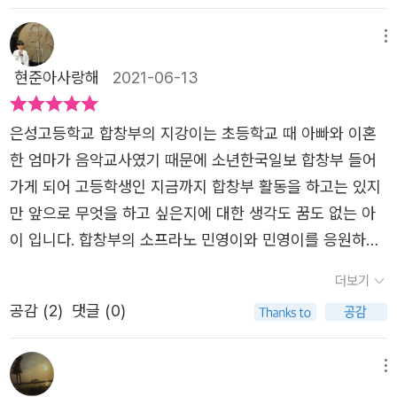
로 어렵지만, 쉽게 풀어 쓸 수는 있다. 처소년 소설은 바로
그런 역할을 한다. 스리고 성장과 가치를 도모한다. 아이는
메뉴
이해하지 못하고, 어른은 말할 수 없는 것,그것은 내 인생에
현준아사랑해
2021-06-13
대한 책임감이다. 그 하나만 온전하게 가지고 살아간다면,
살아낸다면, 나에게 주어진 인생을 잘 살아낼 수 있는 자신
은성고등학교 합창부의 지강이는 초등학교 때 아빠와 이혼
감을 얻을 수 있어서다. 소설 속에서 지강과 은지는 부모님
한 엄마가 음악교사였기 때문에 소년한국일보 합창부 들어
이 이혼한 아픈 경험을 가지고 있다.이해할 수 없고,이해하
가게 되어 고등학생인 지금까지 합창부 활동을 하고는 있지
지 않으려는 마음이 두 아이에게 공존하고 있어서 세상을 왜
만 앞으로 무엇을 하고 싶은지에 대한 생각도 꿈도 없는 아
곡하고, 중요한 것을 놓칦 때가 있다. 마음을 닫게 된 두 아
이 입니다. 합창부의 소프라노 민영이와 민영이를 응원하러
이는 인생에서 서로 통하는 것이 있었으며, 치유와 위로를
온 은지가 어느날 떡볶이를 같이 먹으러 가자고 한 덕분에
얻는 방법을 찾게 되고, 서로 가깝게 지낼 수 있게 된다. 그
더보기
지강과 은지, 민영까지 세사람은 친하게 지내게 되었습니다.
리고 두 사람은 우연히 스토리텔링 버스에 올라타게 된다.
공감 (
2
)
댓글 (0)
지강은 은지를 집까지 데려다 주는 과정에서 은지의 사연이
소설은 두 아이가 스토리가 있는 버스에 타면서 이야기가 시
자신과 닮았다는 걸 알게 됩니다. 오피스텔 좁은 공간에 아
작된다.꿈이 없는 지강에게 필요한 것, 작가가 되고 싶은 은
빠와 단둘이 산다는 은지, 늘 술에 취해 있는 은지의 아빠와
지에게 필요한 것은 책임감이다. 그 책임감은 현재의 나를
메뉴