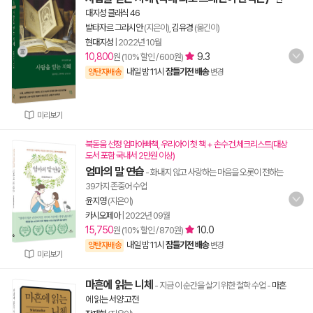
대지성 클래식 46
발타자르 그라시안
(지은이),
김유경
(옮긴이)
현대지성
|
2022년 10월
10,800
9.3
원 (10% 할인 / 600원)
내일 밤 11시
잠들기전 배송
양탄자배송
변경
미리보기
북돋움 선정 엄마아빠책, 우리아이 첫 책 + 손수건.체크리스트(대상
도서 포함 국내서 2만원 이상)
엄마의 말 연습
- 화내지 않고 사랑하는 마음을 오롯이 전하는
39가지 존중어 수업
윤지영
(지은이)
카시오페아
|
2022년 09월
15,750
10.0
원 (10% 할인 / 870원)
내일 밤 11시
잠들기전 배송
양탄자배송
변경
미리보기
마흔에 읽는 니체
- 지금 이 순간을 살기 위한 철학 수업
-
마흔
에 읽는 서양 고전