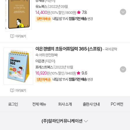
장재형
(지은이)
유노북스
|
2022년 09월
14,400
7.8
원 (10% 할인 / 800원)
내일 밤 11시
잠들기전 배송
양탄자배송
변경
미리보기
이은경쌤의 초등어휘일력 365 (스프링)
- 국어 문학
속 어휘 완전정복!
이은경
(지은이)
포레스트북스
|
2022년 10월
16,920
9.6
원 (10% 할인 / 940원)
내일 밤 11시
잠들기전 배송
양탄자배송
변경
미리보기
로그인
전체 메뉴
회사 소개
출판사 안내
PC 버전
(주)알라딘커뮤니케이션