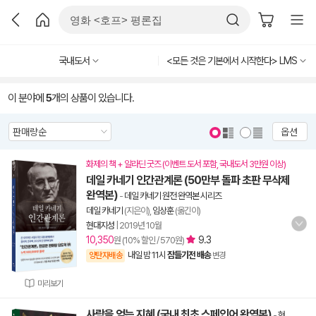
국내도서
<모든 것은 기본에서 시작한다> LMS
이 분야에
5
개의 상품이 있습니다.
옵션
화제의 책 + 알라딘 굿즈 (이벤트 도서 포함, 국내도서 3만원 이상)
데일 카네기 인간관계론 (50만부 돌파 초판 무삭제
완역본)
-
데일 카네기 원전 완역본 시리즈
데일 카네기
(지은이),
임상훈
(옮긴이)
현대지성
|
2019년 10월
10,350
9.3
원 (10% 할인 / 570원)
내일 밤 11시
잠들기전 배송
양탄자배송
변경
미리보기
사람을 얻는 지혜 (국내 최초 스페인어 완역본)
-
현