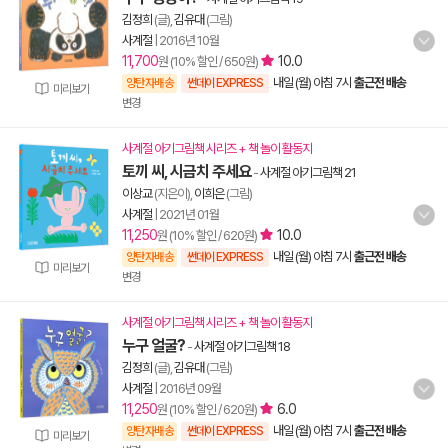
김정희
(글),
김유대
(그림)
사계절
|
2016년 10월
11,700
10.0
원 (10% 할인 / 650원)
내일 (월) 아침 7시
출근전 배송
양탄자배송
썬데이 EXPRESS
미리보기
변경
사계절 아기그림책 시리즈 + 책 놀이 활동지
토끼 씨, 시금치 주세요
-
사계절 아기그림책 21
이상교
(지은이),
이희은
(그림)
사계절
|
2021년 01월
11,250
10.0
원 (10% 할인 / 620원)
내일 (월) 아침 7시
출근전 배송
양탄자배송
썬데이 EXPRESS
미리보기
변경
사계절 아기그림책 시리즈 + 책 놀이 활동지
누구 얼굴?
-
사계절 아기그림책 18
김정희
(글),
김유대
(그림)
사계절
|
2016년 09월
11,250
6.0
원 (10% 할인 / 620원)
내일 (월) 아침 7시
출근전 배송
양탄자배송
썬데이 EXPRESS
미리보기