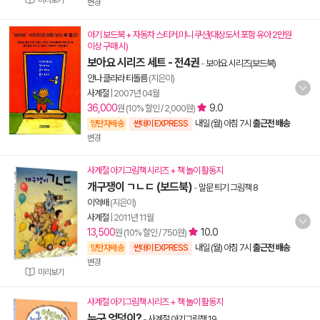
미리보기
변경
아기 보드북 + 자동차 스티커.미니 쿠션(대상도서 포함 유아 2만원
이상 구매 시)
보아요 시리즈 세트 - 전4권
-
보아요 시리즈(보드북)
안나 클라라 티돌름
(지은이)
사계절
|
2007년 04월
36,000
9.0
원 (10% 할인 / 2,000원)
내일 (월) 아침 7시
출근전 배송
양탄자배송
썬데이 EXPRESS
변경
사계절 아기그림책 시리즈 + 책 놀이 활동지
개구쟁이 ㄱㄴㄷ (보드북)
-
말문 틔기 그림책 8
이억배
(지은이)
사계절
|
2011년 11월
13,500
10.0
원 (10% 할인 / 750원)
내일 (월) 아침 7시
출근전 배송
양탄자배송
썬데이 EXPRESS
변경
미리보기
사계절 아기그림책 시리즈 + 책 놀이 활동지
누구 엉덩이?
-
사계절 아기그림책 19