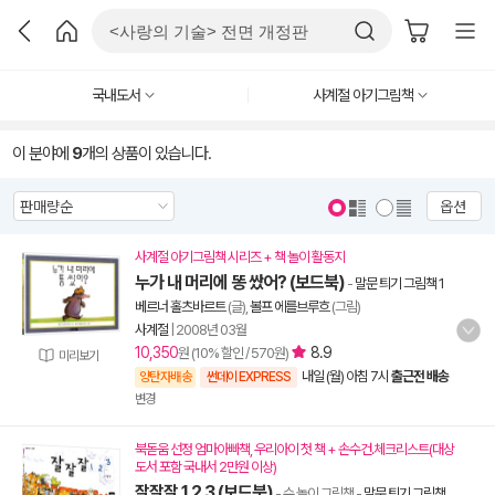
국내도서
사계절 아기그림책
이 분야에
9
개의 상품이 있습니다.
옵션
사계절 아기그림책 시리즈 + 책 놀이 활동지
누가 내 머리에 똥 쌌어? (보드북)
-
말문 틔기 그림책 1
베르너 홀츠바르트
(글),
볼프 에를브루흐
(그림)
사계절
|
2008년 03월
10,350
8.9
원 (10% 할인 / 570원)
미리보기
내일 (월) 아침 7시
출근전 배송
양탄자배송
썬데이 EXPRESS
변경
북돋움 선정 엄마아빠책, 우리아이 첫 책 + 손수건.체크리스트(대상
도서 포함 국내서 2만원 이상)
잘잘잘 1 2 3 (보드북)
- 수 놀이 그림책
-
말문 틔기 그림책