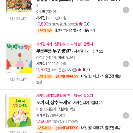
2
이억배
(지은이)
사계절
|
2008년 03월
미리보기
10,800
9.0
원 (10% 할인 / 600원)
내일 밤 11시
잠들기전 배송
양탄자배송
변경
사계절 아기그림책 시리즈 + 책 놀이 활동지
부릉부릉 누구 생일?
-
사계절 아기그림책 22
김정희
(지은이),
이희은
(그림)
사계절
|
2022년 12월
11,700
10.0
원 (10% 할인 / 650원)
내일 (월) 아침 7시
출근전 배송
양탄자배송
썬데이 EXPRESS
미리보기
변경
사계절 아기그림책 시리즈 + 책 놀이 활동지
토끼 씨, 상추 드세요
-
사계절 아기그림책 20
이상교
(지은이),
조원희
(그림)
사계절
|
2019년 01월
12,600
원 (10% 할인 / 700원)
내일 (월) 아침 7시
출근전 배송
양탄자배송
썬데이 EXPRESS