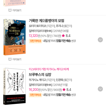
미리보기
거룩한 게으름뱅이의 모험
모리미 토미히코
(지은이),
추지나
(옮긴이)
알에이치코리아(RHK)
|
2018년 06월
13,320
8.4
원 (10% 할인 / 740원)
내일 밤 11시
잠들기전 배송
양탄자배송
변경
미리보기
미스터리의 거장 히가시노 게이고 타계
브루투스의 심장
히가시노 게이고
(지은이),
민경욱
(옮긴이)
알에이치코리아(RHK)
|
2018년 11월
16,200
8.4
원 (10% 할인 / 900원)
내일 밤 11시
잠들기전 배송
양탄자배송
변경