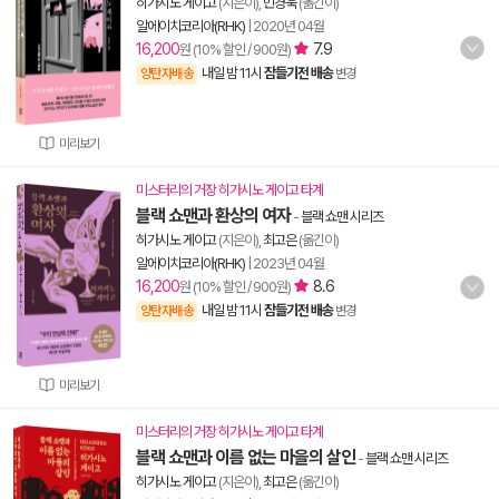
히가시노 게이고
(지은이),
민경욱
(옮긴이)
알에이치코리아(RHK)
|
2020년 04월
16,200
7.9
원 (10% 할인 / 900원)
내일 밤 11시
잠들기전 배송
양탄자배송
변경
미리보기
미스터리의 거장 히가시노 게이고 타계
블랙 쇼맨과 환상의 여자
-
블랙 쇼맨 시리즈
히가시노 게이고
(지은이),
최고은
(옮긴이)
알에이치코리아(RHK)
|
2023년 04월
16,200
8.6
원 (10% 할인 / 900원)
내일 밤 11시
잠들기전 배송
양탄자배송
변경
미리보기
미스터리의 거장 히가시노 게이고 타계
블랙 쇼맨과 이름 없는 마을의 살인
-
블랙 쇼맨 시리즈
히가시노 게이고
(지은이),
최고은
(옮긴이)