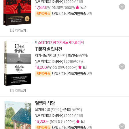
알에이치코리아(RHK)
|
2020년 11월
17,820
8.2
원 (10% 할인 / 990원)
내일 밤 11시
잠들기전 배송
양탄자배송
변경
미리보기
미스터리의 거장 히가시노 게이고 타계
11문자 살인사건
히가시노 게이고
(지은이),
민경욱
(옮긴이)
알에이치코리아(RHK)
|
2018년 07월
18,000
8.1
원 (10% 할인 / 1,000원)
내일 밤 11시
잠들기전 배송
양탄자배송
변경
미리보기
달팽이 식당
오가와 이토
(지은이),
권남희
(옮긴이)
알에이치코리아(RHK)
|
2022년 11월
16,200
9.1
원 (10% 할인 / 900원)
내일 밤 11시
잠들기전 배송
양탄자배송
변경