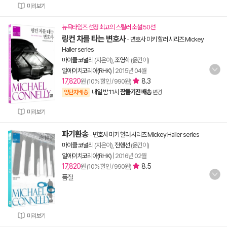
미리보기
뉴욕타임즈 선정 최고의 스릴러 소설 50선
링컨 차를 타는 변호사
-
변호사 미키 할러 시리즈 Mickey
Haller series
마이클 코널리
(지은이),
조영학
(옮긴이)
알에이치코리아(RHK)
|
2015년 04월
17,820
8.3
원 (10% 할인 / 990원)
내일 밤 11시
잠들기전 배송
양탄자배송
변경
미리보기
파기환송
-
변호사 미키 할러 시리즈 Mickey Haller series
마이클 코널리
(지은이),
전행선
(옮긴이)
알에이치코리아(RHK)
|
2016년 02월
17,820
8.5
원 (10% 할인 / 990원)
품절
미리보기