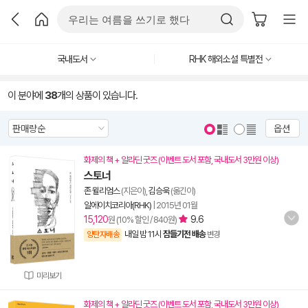
국내도서
RHK 해외소설 특별전
이 분야에
38
개의 상품이 있습니다.
옵션
화제의 책 + 알라딘 굿즈 (이벤트 도서 포함, 국내도서 3만원 이상)
스토너
존 윌리엄스
(지은이),
김승욱
(옮긴이)
알에이치코리아(RHK)
|
2015년 01월
15,120
9.6
원 (10% 할인 / 840원)
내일 밤 11시
잠들기전 배송
양탄자배송
변경
미리보기
화제의 책 + 알라딘 굿즈 (이벤트 도서 포함, 국내도서 3만원 이상)