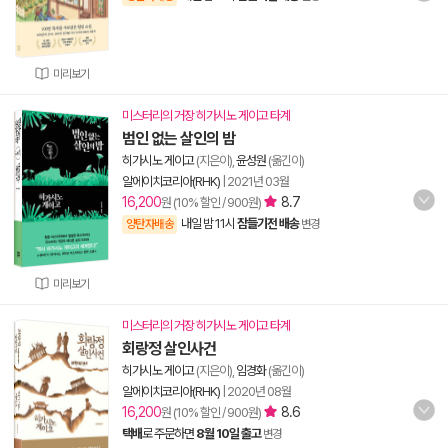
미리보기
미스터리의 거장 히가시노 게이고 타계
범인 없는 살인의 밤
히가시노 게이고
(지은이),
윤성원
(옮긴이)
알에이치코리아(RHK)
|
2021년 03월
16,200
8.7
원 (10% 할인 / 900원)
내일 밤 11시
잠들기전 배송
양탄자배송
변경
미리보기
미스터리의 거장 히가시노 게이고 타계
회랑정 살인사건
히가시노 게이고
(지은이),
임경화
(옮긴이)
알에이치코리아(RHK)
|
2020년 08월
16,200
8.6
원 (10% 할인 / 900원)
택배
로 주문하면
8월 10일 출고
변경