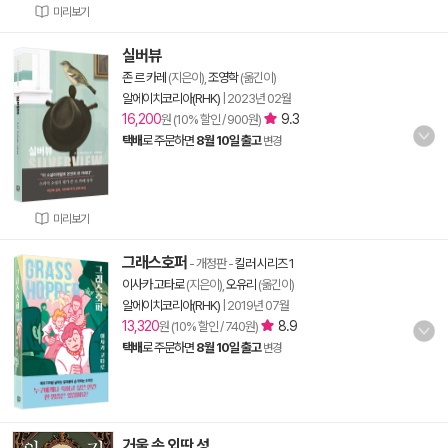
미리보기
실버뷰
존 르 카레
(지은이),
조영학
(옮긴이)
알에이치코리아(RHK)
|
2023년 02월
16,200
9.3
원 (10% 할인 / 900원)
택배
로 주문하면
8월 10일 출고
변경
미리보기
그래스호퍼
- 개정판
-
킬러 시리즈 1
이사카 고타로
(지은이),
오유리
(옮긴이)
알에이치코리아(RHK)
|
2019년 07월
13,320
8.9
원 (10% 할인 / 740원)
택배
로 주문하면
8월 10일 출고
변경
거울 속 외딴 성