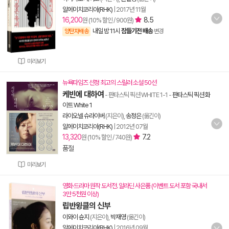
알에이치코리아(RHK)
|
2017년 11월
16,200
8.5
원 (10% 할인 / 900원)
내일 밤 11시
잠들기전 배송
양탄자배송
변경
미리보기
뉴욕타임즈 선정 최고의 스릴러 소설 50선
케빈에 대하여
- 판타스틱 픽션 WHITE 1-1
-
판타스틱 픽션 화
이트 White 1
라이오넬 슈라이버
(지은이),
송정은
(옮긴이)
알에이치코리아(RHK)
|
2012년 07월
13,320
7.2
원 (10% 할인 / 740원)
품절
미리보기
영화·드라마 원작 도서전. 알라딘 사은품 (이벤트 도서 포함 국내서
3만 5천원 이상)
립반윙클의 신부
이와이 슌지
(지은이),
박재영
(옮긴이)
알에이치코리아(RHK)
|
2016년 09월