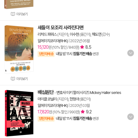
미리보기
새들이 모조리 사라진다면
리처드 파워스
(지은이),
이수현
(옮긴이),
해도연
(감수)
알에이치코리아(RHK)
|
2022년 05월
15,120
8.5
원 (10% 할인 / 840원)
내일 밤 11시
잠들기전 배송
양탄자배송
변경
미리보기
배심원단
-
변호사 미키 할러 시리즈 Mickey Haller series
마이클 코널리
(지은이),
한정아
(옮긴이)
알에이치코리아(RHK)
|
2020년 03월
17,820
9.2
원 (10% 할인 / 990원)
내일 밤 11시
잠들기전 배송
양탄자배송
변경