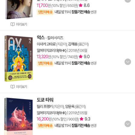
11,700
8.6
원 (10% 할인 / 650원)
내일 밤 11시
잠들기전 배송
양탄자배송
변경
미리보기
악스
-
킬러 시리즈
이사카 고타로
(지은이),
김해용
(옮긴이)
알에이치코리아(RHK)
|
2018년 06월
13,320
9.0
원 (10% 할인 / 740원)
내일 밤 11시
잠들기전 배송
양탄자배송
변경
미리보기
도쿄 타워
릴리 프랭키
(지은이),
양윤옥
(옮긴이)
알에이치코리아(RHK)
|
2019년 05월
16,200
9.3
원 (10% 할인 / 900원)
내일 밤 11시
잠들기전 배송
양탄자배송
변경