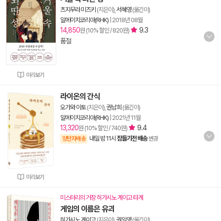
츠지무라 미즈키
(지은이),
서혜영
(옮긴이)
알에이치코리아(RHK)
|
2018년 08월
14,850
9.3
원 (10% 할인 / 820원)
품절
미리보기
라이온의 간식
오가와 이토
(지은이),
권남희
(옮긴이)
알에이치코리아(RHK)
|
2021년 11월
13,320
9.4
원 (10% 할인 / 740원)
내일 밤 11시
잠들기전 배송
양탄자배송
변경
미리보기
미스터리의 거장 히가시노 게이고 타계
게임의 이름은 유괴
히가시노 게이고
(지은이),
권일영
(옮긴이)