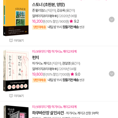
스토너 (초판본, 양장)
존 윌리엄스
(지은이),
김승욱
(옮긴이)
알에이치코리아(RHK)
|
2020년 06월
16,200
9.2
원 (10% 할인 / 900원)
내일 밤 11시
잠들기전 배송
양탄자배송
변경
미리보기
미스터리의 거장 히가시노 게이고 타계
편지
히가시노 게이고
(지은이),
권일영
(옮긴이)
알에이치코리아(RHK)
|
2019년 04월
19,800
9.0
원 (10% 할인 / 1,100원)
내일 밤 11시
잠들기전 배송
양탄자배송
변경
미리보기
미스터리의 거장 히가시노 게이고 타계
하쿠바산장 살인사건
-
히가시노 게이고 산장 3부작