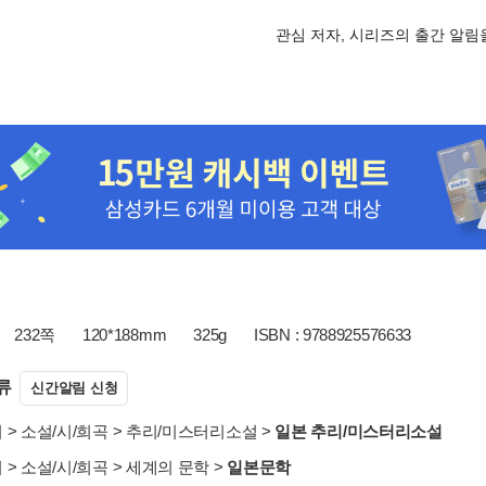
관심 저자, 시리즈의 출간 알
232쪽
120*188mm
325g
ISBN : 9788925576633
류
신간알림 신청
서
>
소설/시/희곡
>
추리/미스터리소설
>
일본 추리/미스터리소설
서
>
소설/시/희곡
>
세계의 문학
>
일본문학