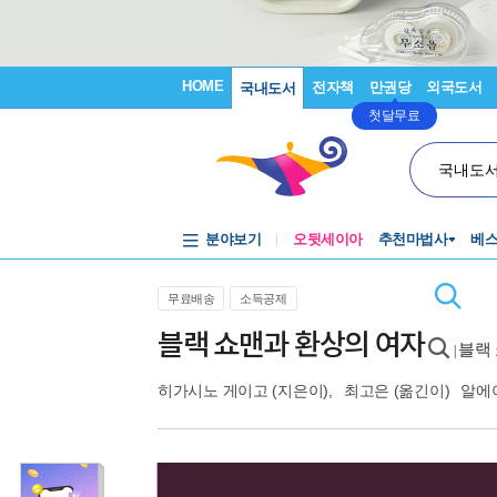
HOME
전자책
만권당
외국도서
국내도서
첫달무료
국내도
분야보기
오뒷세이아
추천마법사
베
무료배송
소득공제
블랙 쇼맨과 환상의 여자
블랙
|
히가시노 게이고
(지은이),
최고은
(옮긴이)
알에