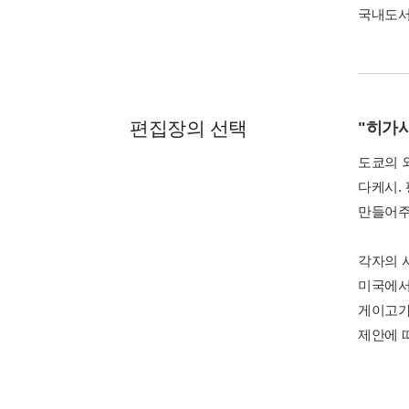
국내도
편집장의 선택
"히가
도쿄의 
다케시.
만들어주
각자의 
미국에서
게이고가
제안에 