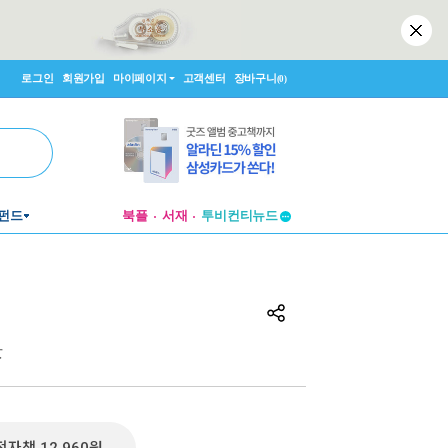
로그인
회원가입
마이페이지
고객센터
장바구니
(0)
투비컨티뉴드
펀드
북플
서재
창작플랫폼
투비컨티뉴드
女