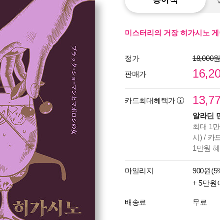
미스터리의 거장 히가시노 게
정가
18,000
16,2
판매가
13,7
카드최대혜택가
알라딘 
최대 1만
시) / 
1만원 
마일리지
900원(5
+ 5만원
배송료
무료