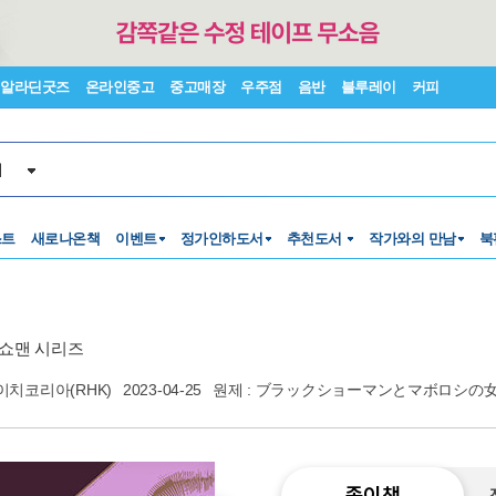
알라딘굿즈
온라인중고
중고매장
우주점
음반
블루레이
커피
서
스트
새로나온책
이벤트
정가인하도서
추천도서
작가와의 만남
북
 쇼맨 시리즈
이치코리아(RHK)
2023-04-25
원제 : ブラックショーマンとマボロシの
종이책