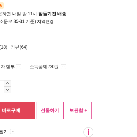
송
문하면 내일 밤 11시
잠들기전 배송
소문로 89-31 기준)
지역변경
18)
리뷰(64)
자 할부
소득공제 730원
바로구매
선물하기
보관함 +
 팔기