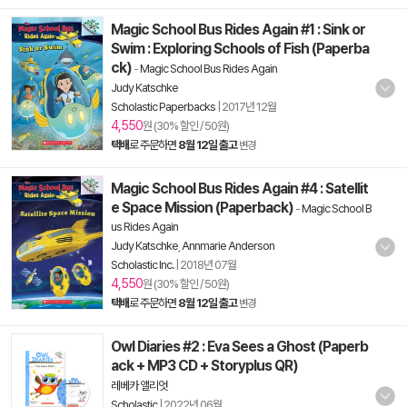
Magic School Bus Rides Again #1 : Sink or
Swim : Exploring Schools of Fish (Paperba
ck)
-
Magic School Bus Rides Again
Judy Katschke
Scholastic Paperbacks
|
2017년 12월
4,550
원 (30% 할인 / 50원)
택배
로 주문하면
8월 12일 출고
변경
Magic School Bus Rides Again #4 : Satellit
e Space Mission (Paperback)
-
Magic School B
us Rides Again
Judy Katschke
,
Annmarie Anderson
Scholastic Inc.
|
2018년 07월
4,550
원 (30% 할인 / 50원)
택배
로 주문하면
8월 12일 출고
변경
Owl Diaries #2 : Eva Sees a Ghost (Paperb
ack + MP3 CD + Storyplus QR)
레베카 앨리엇
Scholastic
|
2022년 06월