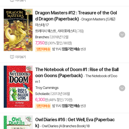
미리보기
Dragon Masters #12 : Treasure of the Gol
d Dragon (Paperback)
-
Dragon Masters (드래곤
마스터) 17
트레이시 웨스트
,
사라 포레스티
(그림)
Branches
|
2018년 12월
7,350
원 (30% 할인 / 80원)
밤 11시
잠들기전 배송
양탄자배송
변경
미리보기
The Notebook of Doom #1 : Rise of the Ball
oon Goons (Paperback)
-
The Notebook of Doo
m 1
Troy Cummings
Scholastic
|
2013년 06월
6,300
원 (48% 할인 / 70원)
밤 11시
잠들기전 배송
양탄자배송
변경
Owl Diaries #16 : Get Well, Eva (Paperbac
k)
-
Owl Diaries (A Branches Book) 18