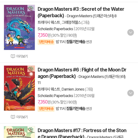
Dragon Masters #3 : Secret of the Water
(Paperback)
-
Dragon Masters (드래곤 마스터) 8
트레이시 웨스트
,
그래엄 하웰스
(그림)
Scholastic Paperbacks
|
2015년 02월
7,350
원 (30% 할인 / 80원)
밤 11시
잠들기전 배송
양탄자배송
변경
미리보기
Dragon Masters #6 : Flight of the Moon Dr
agon (Paperback)
-
Dragon Masters (드래곤 마스터)
11
트레이시 웨스트
,
Damien Jones
(그림)
Scholastic Paperbacks
|
2016년 09월
7,350
원 (30% 할인 / 80원)
밤 11시
잠들기전 배송
양탄자배송
변경
미리보기
Dragon Masters #17 : Fortress of the Ston
e Dragon (Paperback)
-
Dragon Masters (드래곤