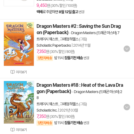
9,450
원 (30% 할인 / 100원)
택배
로 주문하면
8월 12일 출고
변경
Dragon Masters #2 : Saving the Sun Drag
on (Paperback)
-
Dragon Masters (드래곤 마스터) 7
트레이시 웨스트
,
그래엄 하웰스
(그림)
Scholastic Paperbacks
|
2014년 11월
7,350
원 (30% 할인 / 80원)
밤 11시
잠들기전 배송
양탄자배송
변경
미리보기
Dragon Masters #18 : Heat of the Lava Dra
gon (Paperback)
-
Dragon Masters (드래곤 마스터) 2
8
트레이시 웨스트
,
그래엄 하웰스
(그림)
Scholastic Inc.
|
2021년 03월
7,350
원 (30% 할인 / 80원)
밤 11시
잠들기전 배송
양탄자배송
변경
미리보기