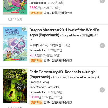
Scholastic Inc.
|
2020년 06월
7,350
원 (30% 할인 / 80원)
밤 11시
잠들기전 배송
양탄자배송
변경
미리보기
Dragon Masters #20 : Howl of the Wind Dr
agon (Paperback)
-
Dragon Masters (드래곤 마스터)
31
트레이시 웨스트
,
그래엄 하웰스
(그림)
Scholastic Inc.
|
2021년 11월
7,350
원 (30% 할인 / 80원)
밤 11시
잠들기전 배송
양탄자배송
변경
Eerie Elementary #3 : Recess Is a Jungle!
(Paperback)
- A Branches Book
-
Eerie Elementary (A
Branches Book)
Jack Chabert
,
Sam Ricks
Scholastic Inc.
|
2016년 01월
10,200
원 (15% 할인 / 510원)
밤 11시
잠들기전 배송
양탄자배송
변경