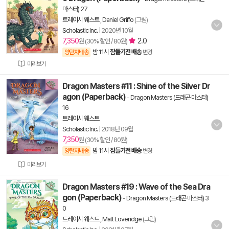
마스터) 27
트레이시 웨스트
,
Daniel Griffo
(그림)
Scholastic Inc.
|
2020년 10월
7,350
2.0
원 (30% 할인 / 80원)
밤 11시
잠들기전 배송
양탄자배송
변경
미리보기
Dragon Masters #11 : Shine of the Silver Dr
agon (Paperback)
-
Dragon Masters (드래곤 마스터)
16
트레이시 웨스트
Scholastic Inc.
|
2018년 09월
7,350
원 (30% 할인 / 80원)
밤 11시
잠들기전 배송
양탄자배송
변경
미리보기
Dragon Masters #19 : Wave of the Sea Dra
gon (Paperback)
-
Dragon Masters (드래곤 마스터) 3
0
트레이시 웨스트
,
Matt Loveridge
(그림)