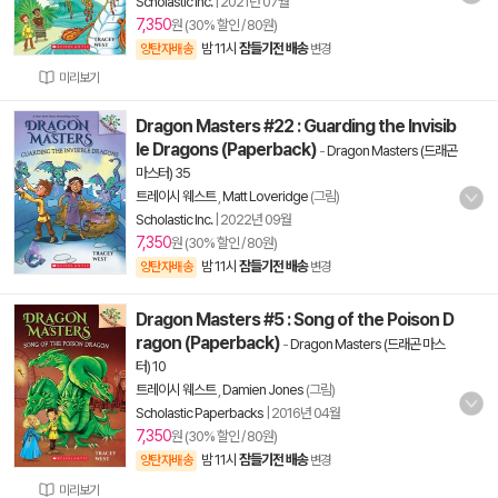
Scholastic Inc.
|
2021년 07월
7,350
원 (30% 할인 / 80원)
밤 11시
잠들기전 배송
양탄자배송
변경
미리보기
Dragon Masters #22 : Guarding the Invisib
le Dragons (Paperback)
-
Dragon Masters (드래곤
마스터) 35
트레이시 웨스트
,
Matt Loveridge
(그림)
Scholastic Inc.
|
2022년 09월
7,350
원 (30% 할인 / 80원)
밤 11시
잠들기전 배송
양탄자배송
변경
Dragon Masters #5 : Song of the Poison D
ragon (Paperback)
-
Dragon Masters (드래곤 마스
터) 10
트레이시 웨스트
,
Damien Jones
(그림)
Scholastic Paperbacks
|
2016년 04월
7,350
원 (30% 할인 / 80원)
밤 11시
잠들기전 배송
양탄자배송
변경
미리보기