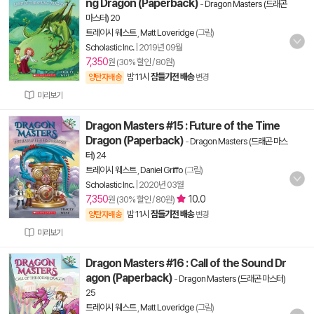
ng Dragon (Paperback)
-
Dragon Masters (드래곤
마스터) 20
트레이시 웨스트
,
Matt Loveridge
(그림)
Scholastic Inc.
|
2019년 09월
7,350
원 (30% 할인 / 80원)
밤 11시
잠들기전 배송
양탄자배송
변경
미리보기
Dragon Masters #15 : Future of the Time
Dragon (Paperback)
-
Dragon Masters (드래곤 마스
터) 24
트레이시 웨스트
,
Daniel Griffo
(그림)
Scholastic Inc.
|
2020년 03월
7,350
10.0
원 (30% 할인 / 80원)
밤 11시
잠들기전 배송
양탄자배송
변경
미리보기
Dragon Masters #16 : Call of the Sound Dr
agon (Paperback)
-
Dragon Masters (드래곤 마스터)
25
트레이시 웨스트
,
Matt Loveridge
(그림)