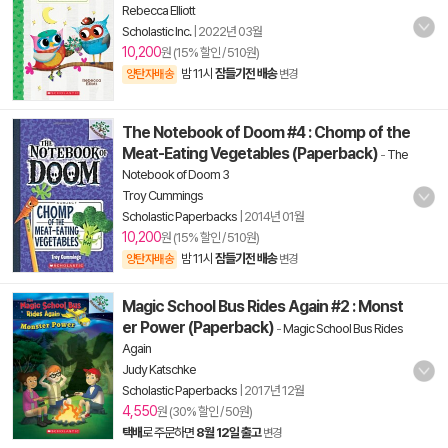
Rebecca Elliott
Scholastic Inc.
|
2022년 03월
10,200
원 (15% 할인 / 510원)
밤 11시
잠들기전 배송
양탄자배송
변경
The Notebook of Doom #4 : Chomp of the
Meat-Eating Vegetables (Paperback)
-
The
Notebook of Doom 3
Troy Cummings
Scholastic Paperbacks
|
2014년 01월
10,200
원 (15% 할인 / 510원)
밤 11시
잠들기전 배송
양탄자배송
변경
Magic School Bus Rides Again #2 : Monst
er Power (Paperback)
-
Magic School Bus Rides
Again
Judy Katschke
Scholastic Paperbacks
|
2017년 12월
4,550
원 (30% 할인 / 50원)
택배
로 주문하면
8월 12일 출고
변경