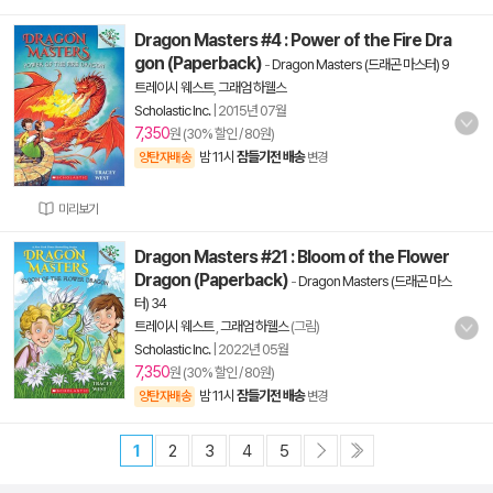
Dragon Masters #4 : Power of the Fire Dra
gon (Paperback)
-
Dragon Masters (드래곤 마스터) 9
트레이시 웨스트
,
그래엄 하웰스
Scholastic Inc.
|
2015년 07월
7,350
원 (30% 할인 / 80원)
밤 11시
잠들기전 배송
양탄자배송
변경
미리보기
Dragon Masters #21 : Bloom of the Flower
Dragon (Paperback)
-
Dragon Masters (드래곤 마스
터) 34
트레이시 웨스트
,
그래엄 하웰스
(그림)
Scholastic Inc.
|
2022년 05월
7,350
원 (30% 할인 / 80원)
밤 11시
잠들기전 배송
양탄자배송
변경
1
2
3
4
5