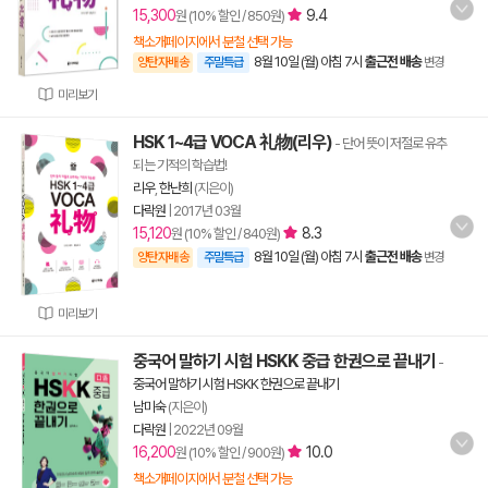
15,300
9.4
원 (10% 할인 / 850원)
책소개페이지에서 분철 선택 가능
8월 10일 (월) 아침 7시
출근전 배송
양탄자배송
주말특급
변경
미리보기
HSK 1~4급 VOCA 礼物(리우)
- 단어 뜻이 저절로 유추
되는 기적의 학습법!
리우
,
한난희
(지은이)
다락원
|
2017년 03월
15,120
8.3
원 (10% 할인 / 840원)
8월 10일 (월) 아침 7시
출근전 배송
양탄자배송
주말특급
변경
미리보기
중국어 말하기 시험 HSKK 중급 한권으로 끝내기
-
중국어 말하기 시험 HSKK 한권으로 끝내기
남미숙
(지은이)
다락원
|
2022년 09월
16,200
10.0
원 (10% 할인 / 900원)
책소개페이지에서 분철 선택 가능