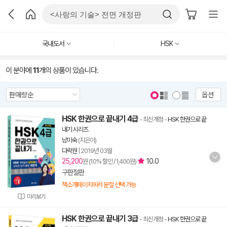
국내도서
HSK
이 분야에
11
개의 상품이 있습니다.
옵션
HSK 한권으로 끝내기 4급
- 최신개정
-
HSK 한권으로 끝
내기 시리즈
남미숙
(지은이)
다락원
|
2019년 03월
25,200
10.0
원 (10% 할인 / 1,400원)
구판절판
책소개페이지에서 분철 선택 가능
미리보기
HSK 한권으로 끝내기 3급
- 최신개정
-
HSK 한권으로 끝