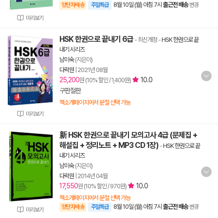
8월 10일 (월) 아침 7시
출근전 배송
양탄자배송
주말특급
변경
미리보기
HSK 한권으로 끝내기 6급
- 최신개정
-
HSK 한권으로 끝
내기 시리즈
남미숙
(지은이)
다락원
|
2021년 08월
25,200
10.0
원 (10% 할인 / 1,400원)
구판절판
책소개페이지에서 분철 선택 가능
미리보기
新 HSK 한권으로 끝내기 모의고사 4급 (문제집 +
해설집 + 정리노트 + MP3 CD 1장)
-
HSK 한권으로 끝
내기 시리즈
남미숙
(지은이)
다락원
|
2014년 04월
17,550
10.0
원 (10% 할인 / 970원)
책소개페이지에서 분철 선택 가능
8월 10일 (월) 아침 7시
출근전 배송
양탄자배송
주말특급
변경
미리보기