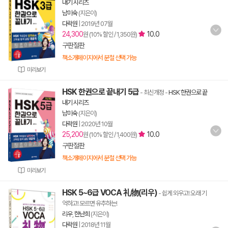
내기 시리즈
남미숙
(지은이)
다락원
|
2019년 07월
24,300
10.0
원 (10% 할인 / 1,350원)
구판절판
책소개페이지에서 분철 선택 가능
미리보기
HSK 한권으로 끝내기 5급
- 최신개정
-
HSK 한권으로 끝
내기 시리즈
남미숙
(지은이)
다락원
|
2020년 10월
25,200
10.0
원 (10% 할인 / 1,400원)
구판절판
책소개페이지에서 분철 선택 가능
미리보기
HSK 5~6급 VOCA 礼物(리우)
- 쉽게 외우고! 오래 기
억하고! 모르면 유추하는!
리우
,
한난희
(지은이)
다락원
|
2018년 11월