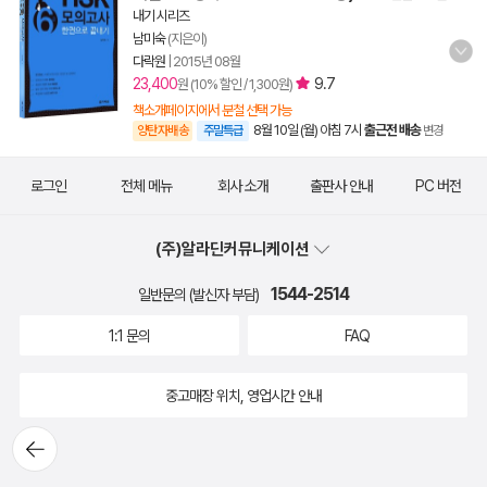
내기 시리즈
남미숙
(지은이)
다락원
|
2015년 08월
23,400
9.7
원 (10% 할인 / 1,300원)
책소개페이지에서 분철 선택 가능
8월 10일 (월) 아침 7시
출근전 배송
양탄자배송
주말특급
변경
로그인
전체 메뉴
회사 소개
출판사 안내
PC 버전
(주)알라딘커뮤니케이션
1544-2514
일반문의 (발신자 부담)
1:1 문의
FAQ
중고매장 위치, 영업시간 안내
뒤로가
기