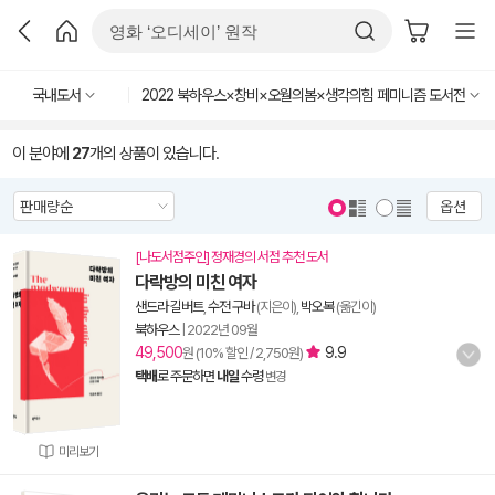
국내도서
2022 북하우스×창비×오월의봄×생각의힘 페미니즘 도서전
이 분야에
27
개의 상품이 있습니다.
옵션
[나도서점주인] 정재경의 서점 추천 도서
다락방의 미친 여자
샌드라 길버트
,
수전 구바
(지은이),
박오복
(옮긴이)
북하우스
|
2022년 09월
49,500
9.9
원 (10% 할인 / 2,750원)
택배
로 주문하면
내일
수령
변경
미리보기