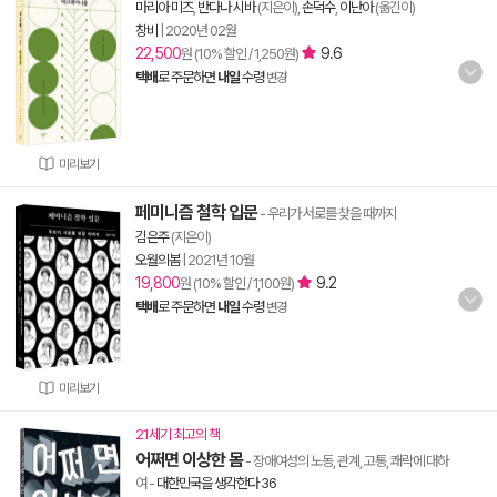
마리아 미즈
,
반다나 시바
(지은이),
손덕수
,
이난아
(옮긴이)
창비
|
2020년 02월
22,500
9.6
원 (10% 할인 / 1,250원)
택배
로 주문하면
내일
수령
변경
미리보기
페미니즘 철학 입문
- 우리가 서로를 찾을 때까지
김은주
(지은이)
오월의봄
|
2021년 10월
19,800
9.2
원 (10% 할인 / 1,100원)
택배
로 주문하면
내일
수령
변경
미리보기
21세기 최고의 책
어쩌면 이상한 몸
- 장애여성의 노동, 관계, 고통, 쾌락에 대하
여
-
대한민국을 생각한다 36