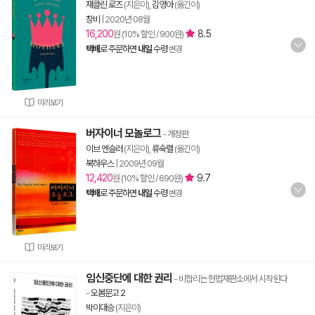
재클린 로즈
(지은이),
김영아
(옮긴이)
창비
|
2020년 08월
16,200
8.5
원 (10% 할인 / 900원)
택배
로 주문하면
내일
수령
변경
미리보기
버자이너 모놀로그
- 개정판
이브 엔슬러
(지은이),
류숙렬
(옮긴이)
북하우스
|
2009년 09월
12,420
9.7
원 (10% 할인 / 690원)
택배
로 주문하면
내일
수령
변경
미리보기
임신중단에 대한 권리
- 비합리는 헌법재판소에서 시작된다
-
오봄문고 2
박이대승
(지은이)