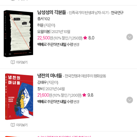
남성성의 각본들
- 민족국가의 탄생과 남자-되기
-
한국연구
총서 102
허윤
(지은이)
오월의봄
|
2021년 10월
22,500
8.0
원 (10% 할인 / 1,250원)
택배
로 주문하면
내일
수령
변경
미리보기
냉전의 마녀들
- 한국전쟁과 여성주의 평화운동
김태우
(지은이)
창비
|
2021년 04월
21,600
9.8
원 (10% 할인 / 1,200원)
택배
로 주문하면
내일
수령
변경
미리보기