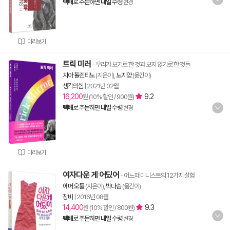
택배
로 주문하면
내일
수령
변경
미리보기
트릭 미러
- 우리가 보기로 한 것과 보지 않기로 한 것들
지아 톨렌티노
(지은이),
노지양
(옮긴이)
생각의힘
|
2021년 02월
16,200
9.2
원 (10% 할인 / 900원)
택배
로 주문하면
내일
수령
변경
미리보기
여자다운 게 어딨어
- 어느 페미니스트의 12가지 실험
에머 오툴
(지은이),
박다솜
(옮긴이)
창비
|
2016년 08월
14,400
9.3
원 (10% 할인 / 800원)
택배
로 주문하면
내일
수령
변경