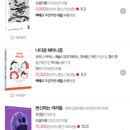
오월의봄
|
2020년 10월
9,900
9.3
원 (10% 할인 / 550원)
택배
로 주문하면
내일
수령
변경
미리보기
나다운 페미니즘
코트니 서머스
,
애슐리 호프 페레스
,
정세랑
,
이랑
(지은이),
켈리 젠
슨
(엮은이),
박다솜
(옮긴이)
창비
|
2018년 06월
13,320
9.3
원 (10% 할인 / 740원)
택배
로 주문하면
내일
수령
변경
미리보기
변신하는 여자들
- 한국 근대 여성 지식인의 자기서사
장영은
(지은이)
오월의봄
|
2022년 01월
15,300
10.0
원 (10% 할인 / 850원)