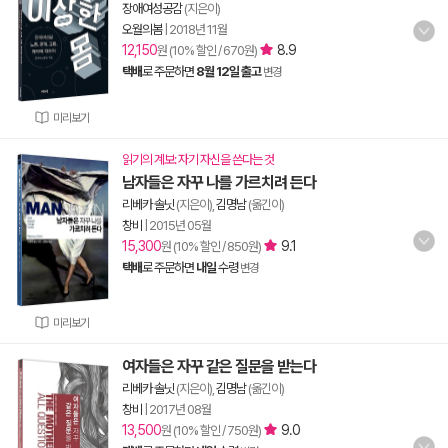
장애여성공감
(지은이)
오월의봄
|
2018년 11월
12,150
8.9
원 (10% 할인 / 670원)
택배
로 주문하면
8월 12일 출고
변경
미리보기
읽기의 계보: 자기 자신을 쓴다는 것
남자들은 자꾸 나를 가르치려 든다
리베카 솔닛
(지은이),
김명남
(옮긴이)
창비
|
2015년 05월
15,300
9.1
원 (10% 할인 / 850원)
택배
로 주문하면
내일
수령
변경
미리보기
여자들은 자꾸 같은 질문을 받는다
리베카 솔닛
(지은이),
김명남
(옮긴이)
창비
|
2017년 08월
13,500
9.0
원 (10% 할인 / 750원)