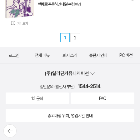
택배
로 주문하면
내일
수령
변경
미리보기
1
2
로그인
전체 메뉴
회사 소개
출판사 안내
PC 버전
(주)알라딘커뮤니케이션
1544-2514
일반문의 (발신자 부담)
1:1 문의
FAQ
중고매장 위치, 영업시간 안내
뒤로가
기