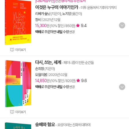
[나도서점주인] 진은영의 서점 추천 도서
이것은 누구의 이야기인가
- 미투 운동에서 기후위기까지
리베카 솔닛
(지은이),
노지양
(옮긴이)
창비
|
2021년 12월
15,300
9.4
원 (10% 할인 / 850원)
택배
로 주문하면
내일
수령
변경
미리보기
다시, 쓰는, 세계
- 페미니즘이 만든 순간들
손희정
(지은이)
오월의봄
|
2020년 02월
14,850
9.6
원 (10% 할인 / 820원)
택배
로 주문하면
내일
수령
변경
미리보기
숭배와 혐오
- 모성이라는 신화에 대하여