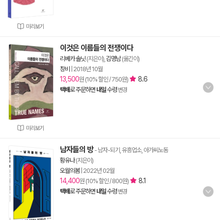
미리보기
이것은 이름들의 전쟁이다
리베카 솔닛
(지은이),
김명남
(옮긴이)
창비
|
2018년 10월
13,500
8.6
원 (10% 할인 / 750원)
택배
로 주문하면
내일
수령
변경
미리보기
남자들의 방
- 남자-되기, 유흥업소, 아가씨노동
황유나
(지은이)
오월의봄
|
2022년 02월
14,400
8.1
원 (10% 할인 / 800원)
택배
로 주문하면
내일
수령
변경