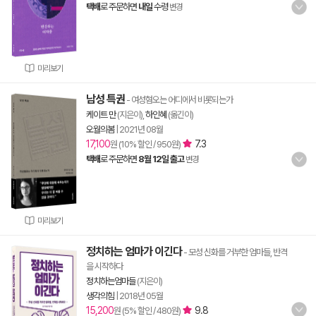
택배
로 주문하면
내일
수령
변경
미리보기
남성 특권
- 여성혐오는 어디에서 비롯되는가
케이트 만
(지은이),
하인혜
(옮긴이)
오월의봄
|
2021년 08월
17,100
7.3
원 (10% 할인 / 950원)
택배
로 주문하면
8월 12일 출고
변경
미리보기
정치하는 엄마가 이긴다
- 모성 신화를 거부한 엄마들, 반격
을 시작하다
정치하는엄마들
(지은이)
생각의힘
|
2018년 05월
15,200
9.8
원 (5% 할인 / 480원)