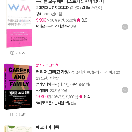
우리는 모두 페미니스트가 되어야 합니다
치마만다 응고지 아디치에
(지은이),
김명남
(옮긴이)
창비
|
2016년 01월
9,900
8.9
원 (10% 할인 / 550원)
택배
로 주문하면
내일
수령
변경
미리보기
21세기 최고의 책
커리어 그리고 가정
- 평등을 향한 여성들의 기나긴 여정, 20
23 노벨경제학상
클라우디아 골딘
(지은이),
김승진
(옮긴이)
생각의힘
|
2021년 10월
19,800
9.4
원 (10% 할인 / 1,100원)
택배
로 주문하면
내일
수령
변경
미리보기
에코페미니즘