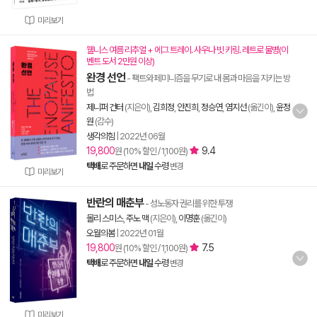
미리보기
웰니스 여름 리추얼 + 에그 트레이. 사우나 빗 키링. 레트로 물병(이
벤트 도서 2만원 이상)
완경 선언
- 팩트와 페미니즘을 무기로 내 몸과 마음을 지키는 방
법
제니퍼 건터
(지은이),
김희정
,
안진희
,
정승연
,
염지선
(옮긴이),
윤정
원
(감수)
생각의힘
|
2022년 06월
19,800
9.4
원 (10% 할인 / 1,100원)
택배
로 주문하면
내일
수령
변경
미리보기
반란의 매춘부
- 성노동자 권리를 위한 투쟁
몰리 스미스
,
주노 맥
(지은이),
이명훈
(옮긴이)
오월의봄
|
2022년 01월
19,800
7.5
원 (10% 할인 / 1,100원)
택배
로 주문하면
내일
수령
변경
미리보기