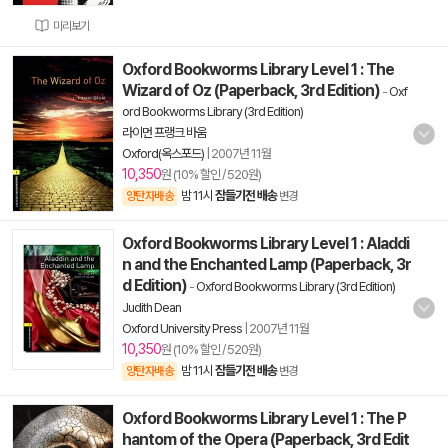
미리보기
Oxford Bookworms Library Level 1 : The
Wizard of Oz (Paperback, 3rd Edition)
-
Oxf
ord Bookworms Library (3rd Edition)
라이먼 프랭크 바움
Oxford(옥스포드)
|
2007년 11월
10,350
원 (10% 할인 / 520원)
밤 11시
잠들기전 배송
양탄자배송
변경
Oxford Bookworms Library Level 1 : Aladdi
n and the Enchanted Lamp (Paperback, 3r
d Edition)
-
Oxford Bookworms Library (3rd Edition)
Judith Dean
Oxford University Press
|
2007년 11월
10,350
원 (10% 할인 / 520원)
밤 11시
잠들기전 배송
양탄자배송
변경
Oxford Bookworms Library Level 1 : The P
hantom of the Opera (Paperback, 3rd Edit