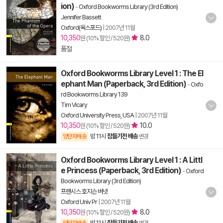
ion)
-
Oxford Bookworms Library (3rd Edition)
Jennifer Bassett
Oxford(옥스포드)
|
2007년 11월
10,350
8.0
원 (10% 할인 / 520원)
품절
Oxford Bookworms Library Level 1 : The El
ephant Man (Paperback, 3rd Edition)
-
Oxfo
rd Bookworms Library 139
Tim Vicary
Oxford University Press, USA
|
2007년 11월
10,350
10.0
원 (10% 할인 / 520원)
밤 11시
잠들기전 배송
양탄자배송
변경
Oxford Bookworms Library Level 1 : A Littl
e Princess (Paperback, 3rd Edition)
-
Oxford
Bookworms Library (3rd Edition)
프랜시스 호지슨 버넷
Oxford Univ Pr
|
2007년 11월
10,350
8.0
원 (10% 할인 / 520원)
밤 11시
잠들기전 배송