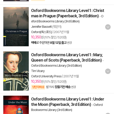
Oxford Bookworms Library Level 1 : Christ
mas in Prague (Paperback, 3rd Edition)
-
O
xford Bookworms Library (3rd Edition)
Jennifer Bassett
(엮은이)
Oxford(옥스포드)
|
2007년 11월
10,350
원 (10% 할인 / 520원)
택배
로 주문하면
8월 12일 출고
변경
Oxford Bookworms Library Level 1 : Mary,
Queen of Scots (Paperback, 3rd Edition)
-
Oxford Bookworms Library (3rd Edition)
Tim Vicary
Oxford University Press
|
2007년 11월
10,350
원 (10% 할인 / 520원)
밤 11시
잠들기전 배송
양탄자배송
변경
Oxford Bookworms Library Level 1 : Under
the Moon (Paperback, 3rd Edition)
-
Oxford
Bookworms Library (3rd Edition)