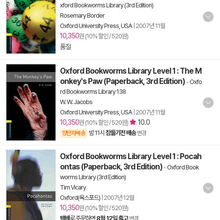
xford Bookworms Library (3rd Edition)
Rosemary Border
Oxford University Press, USA
|
2007년 11월
10,350
원 (10% 할인 / 520원)
품절
Oxford Bookworms Library Level 1 : The M
onkey's Paw (Paperback, 3rd Edition)
-
Oxfo
rd Bookworms Library 138
W. W. Jacobs
Oxford University Press, USA
|
2007년 11월
10,350
10.0
원 (10% 할인 / 520원)
밤 11시
잠들기전 배송
양탄자배송
변경
Oxford Bookworms Library Level 1 : Pocah
ontas (Paperback, 3rd Edition)
-
Oxford Book
worms Library (3rd Edition)
Tim Vicary
Oxford(옥스포드)
|
2007년 12월
10,350
원 (10% 할인 / 520원)
택배
로 주문하면
8월 12일 출고
변경