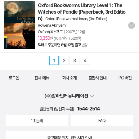
Oxford Bookworms Library Level 1 : The
Witches of Pendle (Paperback, 3rd Editio
n)
-
Oxford Bookworms Library (3rd Edition)
Rowena Akinyemi
Oxford(옥스포드)
|
2007년 12월
10,350
원 (10% 할인 / 520원)
택배
로 주문하면
8월 12일 출고
변경
1
2
3
4
로그인
전체 메뉴
회사 소개
출판사 안내
PC 버전
(주)알라딘커뮤니케이션
1544-2514
일반문의 (발신자 부담)
1:1 문의
FAQ
중고매장 위치, 영업시간 안내