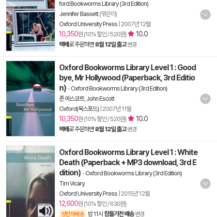
ford Bookworms Library (3rd Edition)
Jennifer Bassett
(엮은이)
Oxford University Press
|
2007년 12월
10,350
10.0
원 (10% 할인 / 520원)
택배
로 주문하면
8월 12일 출고
변경
Oxford Bookworms Library Level 1 : Good
bye, Mr Hollywood (Paperback, 3rd Editio
n)
-
Oxford Bookworms Library (3rd Edition)
존 에스코트
,
John Escott
Oxford(옥스포드)
|
2007년 11월
10,350
10.0
원 (10% 할인 / 520원)
택배
로 주문하면
8월 12일 출고
변경
Oxford Bookworms Library Level 1 : White
Death (Paperback + MP3 download, 3rd E
dition)
-
Oxford Bookworms Library (3rd Edition)
Tim Vicary
Oxford University Press
|
2015년 12월
12,600
원 (10% 할인 / 630원)
밤 11시
잠들기전 배송
양탄자배송
변경