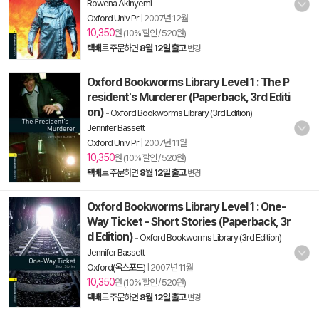
Rowena Akinyemi
Oxford Univ Pr
|
2007년 12월
10,350
원 (10% 할인 / 520원)
택배
로 주문하면
8월 12일 출고
변경
Oxford Bookworms Library Level 1 : The P
resident's Murderer (Paperback, 3rd Editi
on)
-
Oxford Bookworms Library (3rd Edition)
Jennifer Bassett
Oxford Univ Pr
|
2007년 11월
10,350
원 (10% 할인 / 520원)
택배
로 주문하면
8월 12일 출고
변경
Oxford Bookworms Library Level 1 : One-
Way Ticket - Short Stories (Paperback, 3r
d Edition)
-
Oxford Bookworms Library (3rd Edition)
Jennifer Bassett
Oxford(옥스포드)
|
2007년 11월
10,350
원 (10% 할인 / 520원)
택배
로 주문하면
8월 12일 출고
변경