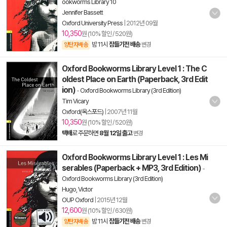
ookworms Library 10
Jennifer Bassett
Oxford University Press
|
2012년 09월
10,350
원 (10% 할인 / 520원)
밤 11시
잠들기전 배송
양탄자배송
변경
Oxford Bookworms Library Level 1 : The C
oldest Place on Earth (Paperback, 3rd Edit
ion)
-
Oxford Bookworms Library (3rd Edition)
Tim Vicary
Oxford(옥스포드)
|
2007년 11월
10,350
원 (10% 할인 / 520원)
택배
로 주문하면
8월 12일 출고
변경
Oxford Bookworms Library Level 1 : Les Mi
serables (Paperback + MP3, 3rd Edition)
-
Oxford Bookworms Library (3rd Edition)
Hugo, Victor
OUP Oxford
|
2015년 12월
12,600
원 (10% 할인 / 630원)
밤 11시
잠들기전 배송
양탄자배송
변경