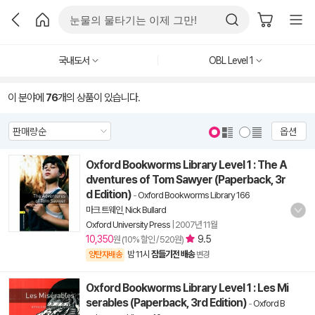
국내도서
OBL Level 1
이 분야에
76
개의 상품이 있습니다.
옵션
Oxford Bookworms Library Level 1 : The A
dventures of Tom Sawyer (Paperback, 3r
d Edition)
-
Oxford Bookworms Library 166
마크 트웨인
,
Nick Bullard
Oxford University Press
|
2007년 11월
10,350
9.5
원 (10% 할인 / 520원)
밤 11시
잠들기전 배송
양탄자배송
변경
Oxford Bookworms Library Level 1 : Les Mi
serables (Paperback, 3rd Edition)
-
Oxford B