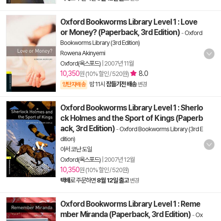
Oxford Bookworms Library Level 1 : Love
or Money? (Paperback, 3rd Edition)
-
Oxford
Bookworms Library (3rd Edition)
Rowena Akinyemi
Oxford(옥스포드)
|
2007년 11월
10,350
8.0
원 (10% 할인 / 520원)
밤 11시
잠들기전 배송
양탄자배송
변경
Oxford Bookworms Library Level 1 : Sherlo
ck Holmes and the Sport of Kings (Paperb
ack, 3rd Edition)
-
Oxford Bookworms Library (3rd E
dition)
아서 코난 도일
Oxford(옥스포드)
|
2007년 12월
10,350
원 (10% 할인 / 520원)
택배
로 주문하면
8월 12일 출고
변경
Oxford Bookworms Library Level 1 : Reme
mber Miranda (Paperback, 3rd Edition)
-
Ox