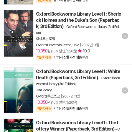
양탄자배송
변경
Oxford Bookworms Library Level 1 : Sherlo
ck Holmes and the Duke's Son (Paperbac
k, 3rd Edition)
-
Oxford Bookworms Library (3rd Editi
on)
아서 코난 도일
Oxford University Press, USA
|
2007년 11월
10,350
10.0
원 (10% 할인 / 520원)
밤 11시
잠들기전 배송
양탄자배송
변경
Oxford Bookworms Library Level 1 : White
Death (Paperback, 3rd Edition)
-
Oxford Book
worms Library (3rd Edition)
Tim Vicary
Oxford(옥스포드)
|
2007년 11월
10,350
원 (10% 할인 / 520원)
밤 11시
잠들기전 배송
양탄자배송
변경
Oxford Bookworms Library Level 1 : The L
ottery Winner (Paperback, 3rd Edition)
-
O