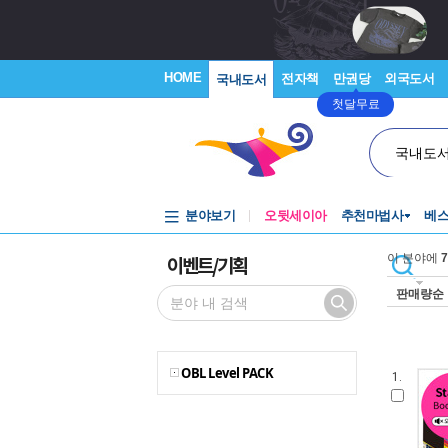
HOME
전자책
만권당
외국도서
국내도서
첫달무료
국내도
분야보기
오뒷세이아
추천마법사
베
이벤트/기획
이 분야에
7
판매량순
OBL Level PACK
1.