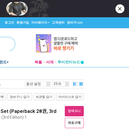
로그인
회원가입
마이페이지
고객센터
장바구니
(0)
펀드
북플
서재
투비컨티뉴드
창작플랫폼
투비컨티뉴드
옵션 설정
25개
순
선택
장바구니 담기
보관함 담기
마이리스트 담기
 Set (Paperback 28권, 3rd
장바구니
(3rd Edition) 1
바로구매