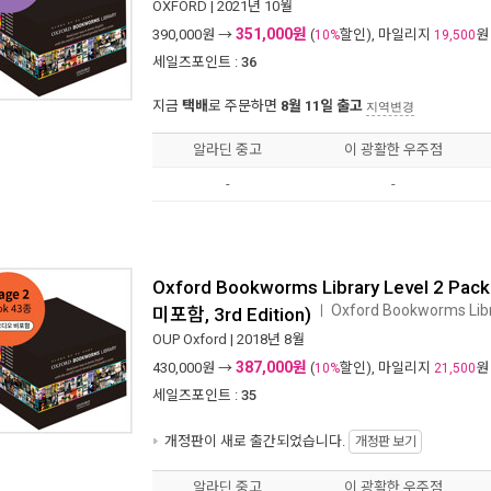
OXFORD
| 2021년 10월
351,000원
390,000
원 →
(
할인), 마일리지
원
10%
19,500
세일즈포인트 :
36
지금
택배
로 주문하면
8월 11일 출고
지역변경
알라딘 중고
이 광활한 우주점
-
-
Oxford Bookworms Library Level 2 Pac
Oxford Bookworms Libra
ㅣ
미포함, 3rd Edition)
OUP Oxford
| 2018년 8월
387,000원
430,000
원 →
(
할인), 마일리지
원
10%
21,500
세일즈포인트 :
35
개정판이 새로 출간되었습니다.
개정판 보기
알라딘 중고
이 광활한 우주점