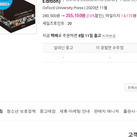
Edition)
Oxford University Press
| 2020년 11월
255,150원
283,500
원 →
(
할인), 마일리지
원
10%
14,170
세일즈포인트 :
20
지금
택배
로 주문하면
8월 11일 출고
지역변경
알라딘 중고
이 광활한 우주점
-
-
전체
침
청소년 보호정책
중고매장
제휴·마케팅 안내
판매자 매니저
출판사·
고객