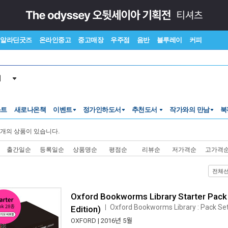
알라딘굿즈
온라인중고
중고매장
우주점
음반
블루레이
커피
서
스트
새로나온책
이벤트
정가인하도서
추천도서
작가와의 만남
북
개의 상품이 있습니다.
출간일순
등록일순
상품명순
평점순
리뷰순
저가격순
고가격
전체
Oxford Bookworms Library Starter Pack
Oxford Bookworms Library : Pack Set 
ㅣ
Edition)
OXFORD
| 2016년 5월