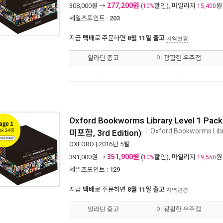
277,200원
308,000
원 →
(
할인), 마일리지
원
10%
15,400
세일즈포인트 :
203
지금
택배
로 주문하면
8월 11일 출고
지역변경
알라딘 중고
이 광활한 우주점
-
-
Oxford Bookworms Library Level 1 Pac
Oxford Bookworms Libra
ㅣ
미포함, 3rd Edition)
OXFORD
| 2016년 5월
351,900원
391,000
원 →
(
할인), 마일리지
원
10%
19,550
세일즈포인트 :
129
지금
택배
로 주문하면
8월 11일 출고
지역변경
알라딘 중고
이 광활한 우주점