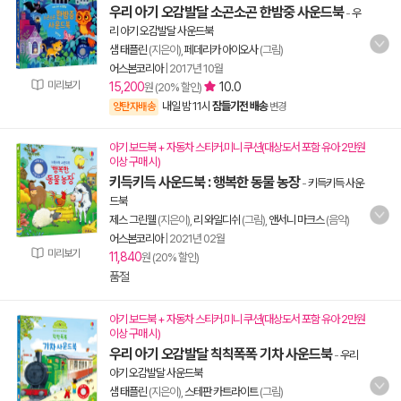
우리 아기 오감발달 소곤소곤 한밤중 사운드북
-
우
리 아기 오감발달 사운드북
샘 태플린
(지은이),
페데리카 아이오사
(그림)
어스본코리아
|
2017년 10월
미리보기
15,200
10.0
원 (20% 할인)
내일 밤 11시
잠들기전 배송
양탄자배송
변경
아기 보드북 + 자동차 스티커.미니 쿠션(대상도서 포함 유아 2만원
이상 구매 시)
키득키득 사운드북 : 행복한 동물 농장
-
키득키득 사운
드북
제스 그린웰
(지은이),
리 와일디쉬
(그림),
앤서니 마크스
(음악)
어스본코리아
|
2021년 02월
미리보기
11,840
원 (20% 할인)
품절
아기 보드북 + 자동차 스티커.미니 쿠션(대상도서 포함 유아 2만원
이상 구매 시)
우리 아기 오감발달 칙칙폭폭 기차 사운드북
-
우리
아기 오감발달 사운드북
샘 태플린
(지은이),
스테판 카트라이트
(그림)