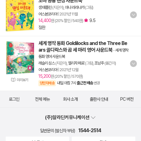
꼬마 공룡 댄싱 사운드북
샘 태플린
(지은이),
아나 라라냐가
(그림)
어스본코리아
|
2021년 11월
14,400
9.5
원 (20% 할인 / 540원)
절판
세계 명작 동화 Goldilocks and the Three Be
ars 골디락스와 곰 세 마리 영어 사운드북
-
세계 명작
동화 영어 사운드북
레슬리 심스
(지은이),
엘리자 페로
(그림),
조남주
(옮긴이)
어스본코리아
|
2021년 12월
15,200
원 (20% 할인 / 570원)
미리보기
내일 아침 7시
출근전 배송
양탄자배송
변경
로그인
전체 메뉴
회사 소개
출판사 안내
PC 버전
(주)알라딘커뮤니케이션
1544-2514
일반문의 (발신자 부담)