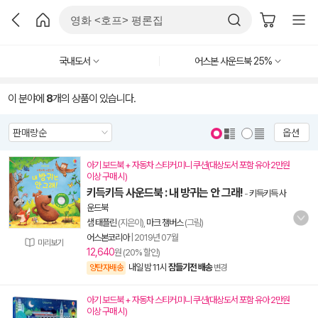
국내도서
어스본 사운드북 25%
이 분야에
8
개의 상품이 있습니다.
옵션
아기 보드북 + 자동차 스티커.미니 쿠션(대상도서 포함 유아 2만원
이상 구매 시)
키득키득 사운드북 : 내 방귀는 안 그래!
-
키득키득 사
운드북
샘 태플린
(지은이),
마크 챔버스
(그림)
어스본코리아
|
2019년 07월
미리보기
12,640
원 (20% 할인)
내일 밤 11시
잠들기전 배송
양탄자배송
변경
아기 보드북 + 자동차 스티커.미니 쿠션(대상도서 포함 유아 2만원
이상 구매 시)