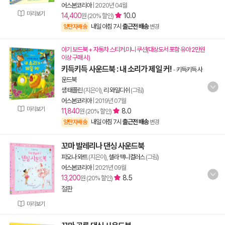
어스본코리아
|
2020년 04월
미리보기
14,400
10.0
원 (20% 할인)
내일 아침 7시
출근전 배송
양탄자배송
변경
아기 보드북 + 자동차 스티커.미니 쿠션(대상도서 포함 유아 2만원
이상 구매 시)
키득키득 사운드북 : 내 소리가 제일 커!
-
키득키득 사
운드북
샘 태플린
(지은이),
리 와일디쉬
(그림)
어스본코리아
|
2019년 07월
미리보기
11,840
8.0
원 (20% 할인)
내일 아침 7시
출근전 배송
양탄자배송
변경
꼬마 발레리나 댄싱 사운드북
피오나 와트
(지은이),
셀라 맥니컬러스
(그림)
어스본코리아
|
2021년 09월
13,200
8.5
원 (20% 할인)
절판
미리보기