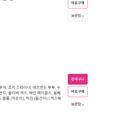
바로구매
보관함
장바구니
루치
,
조지 스타이너
,
데즈먼드 투투
,
수
바로구매
몬드
,
올리버 색스
,
제인 제이콥스
,
움베
드 블룸
(지은이),
허진
(옮긴이) |
엑스북
보관함