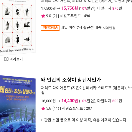
제러드 다이아몬드
,
제임스 A. 로빈슨
(엮은이),
박진희
(옮
15,750원
17,500
원 →
(
할인), 마일리지
원
10%
870
9.0
(
2
) | 세일즈포인트 :
496
내일 아침 7시
출근전 배송
양탄자배송
지역변경
미리보기
왜 인간의 조상이 침팬지인가
재러드 다이아몬드
(지은이),
레베카 스테포프
(엮은이),
노
월
14,400원
16,000
원 →
(
할인), 마일리지
원
10%
800
5.6
(
11
) | 세일즈포인트 :
207
판권 소멸 등으로 더 이상 제작, 유통 계획이 없습니다.