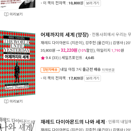
이 책의 전자책 :
10,800
원
보러 가기
미리보기
어제까지의 세계 (양장)
- 전통사회에서 우리는 
재레드 다이아몬드
(지은이),
강주헌
(옮긴이) |
김영사
| 2
32,220원
35,800
원 →
(
할인), 마일리지
원
10%
1,790
9.4
(
33
) | 세일즈포인트 :
4,645
내일 아침 7시
출근전 배송
양탄자배송
지역변경
이 책의 전자책 :
17,820
원
보러 가기
미리보기
재레드 다이아몬드의 나와 세계
- 인류의 내일
재레드 다이아몬드
(지은이),
강주헌
(옮긴이) |
김영사
| 2