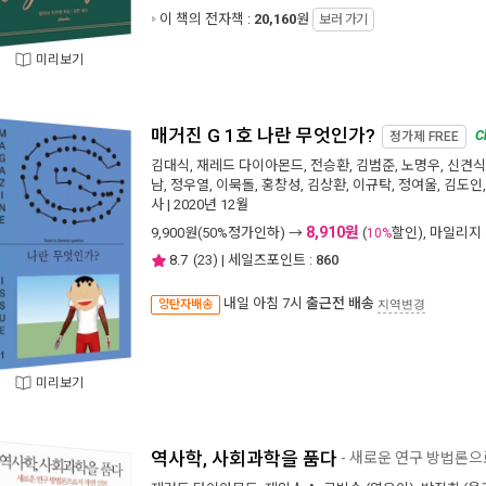
이 책의 전자책 :
20,160
원
보러 가기
미리보기
매거진 G 1호 나란 무엇인가?
C
정가제
FREE
김대식
,
재레드 다이아몬드
,
전승환
,
김범준
,
노명우
,
신견식
남
,
정우열
,
이묵돌
,
홍창성
,
김상환
,
이규탁
,
정여울
,
김도인
사
| 2020년 12월
8,910원
9,900
원(50%정가인하) →
(
할인), 마일리지
10%
8.7
(
23
) | 세일즈포인트 :
860
내일 아침 7시
출근전 배송
양탄자배송
지역변경
미리보기
역사학, 사회과학을 품다
- 새로운 연구 방법론으