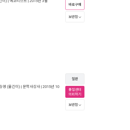
긴이) |
에코리브르
| 2015년 3월
바로구매
보관함
절판
승영
(옮긴이) |
문학사상사
| 2015년 10
품절센터
의뢰하기
보관함