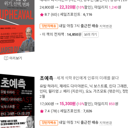
22,320원
24,800
원 →
(
할인), 마일리지
원
10%
1,240
8.7
(
60
) | 세일즈포인트 :
6,116
내일 아침 7시
출근전 배송
양탄자배송
지역변경
이 책의 전자책 :
14,850
원
보러 가기
미리보기
초예측
- 세계 석학 8인에게 인류의 미래를 묻다
유발 하라리
,
재레드 다이아몬드
,
닉 보스트롬
,
린다 그래튼
인터
,
윌리엄 J. 페리
(지은이),
오노 가즈모토
(엮은이),
정
2월
15,300원
17,000
원 →
(
할인), 마일리지
원
10%
850
7.4
(
78
) | 세일즈포인트 :
7,026
내일 아침 7시
출근전 배송
양탄자배송
지역변경