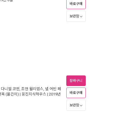
바로구매
보관함
장바구니
,
다니엘 코엔
,
조앤 윌리엄스
,
넬 어빈 페
바로구매
현옥
(옮긴이) |
웅진지식하우스
| 2019년
보관함