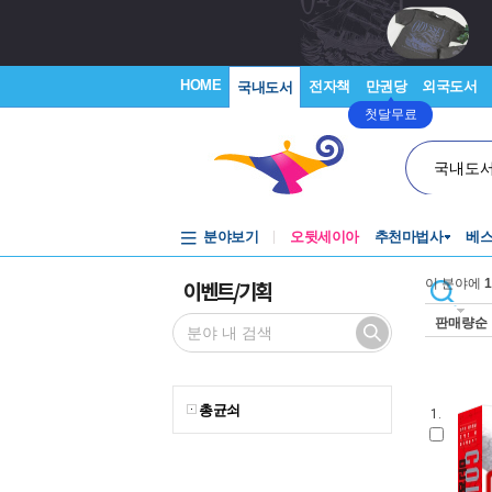
HOME
전자책
만권당
외국도서
국내도서
첫달무료
국내도
분야보기
오뒷세이아
추천마법사
베
이벤트/기획
이 분야에
1
판매량순
총균쇠
1.