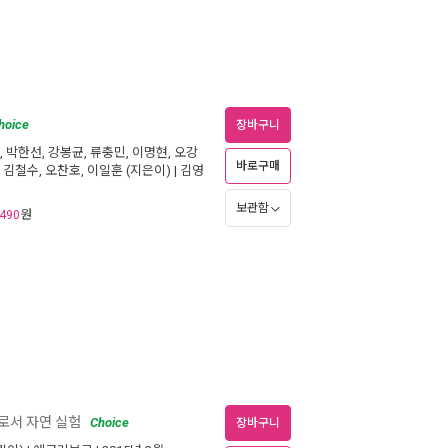
hoice
장바구니
,
박한선
,
강봉균
,
류충민
,
이명현
,
오강
바로구매
,
김철수
,
오찬호
,
이일훈
(지은이) |
김영
보관함
원
490
로서 자연 실험
Choice
장바구니