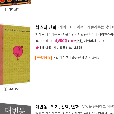
미리보기
섹스의 진화
- 제러드 다이아몬드가 들려주는 성의 
재레드 다이아몬드
(지은이),
임지원
(옮긴이) |
사이언스북
14,850원
16,500
원 →
(
할인), 마일리지
원
10%
820
8.8
(
24
) | 세일즈포인트 :
2,828
내일 아침 7시
출근전 배송
양탄자배송
지역변경
미리보기
대변동 : 위기, 선택, 변화
- 무엇을 선택하고 어떻
재레드 다이아몬드
(지은이),
강주헌
(옮긴이) |
김영사
| 2