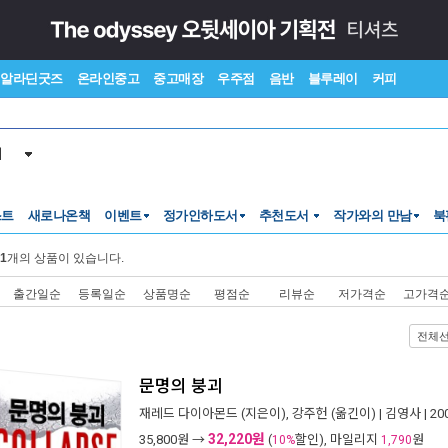
알라딘굿즈
온라인중고
중고매장
우주점
음반
블루레이
커피
서
스트
새로나온책
이벤트
정가인하도서
추천도서
작가와의 만남
북
1
개의 상품이 있습니다.
출간일순
등록일순
상품명순
평점순
리뷰순
저가격순
고가격
전체
문명의 붕괴
재레드 다이아몬드
(지은이),
강주헌
(옮긴이) |
김영사
| 2
32,220원
35,800
원 →
(
할인), 마일리지
원
10%
1,790