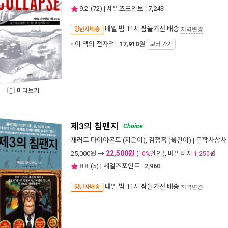
9.2
(
72
) | 세일즈포인트 :
7,243
내일 밤 11시
잠들기전 배송
양탄자배송
지역변경
이 책의 전자책 :
17,910
원
보러 가기
미리보기
제3의 침팬지
Choice
재러드 다이아몬드
(지은이),
김정흠
(옮긴이) |
문학사상사
22,500원
25,000
원 →
(
할인), 마일리지
원
10%
1,250
8.8
(
5
) | 세일즈포인트 :
2,960
내일 밤 11시
잠들기전 배송
양탄자배송
지역변경