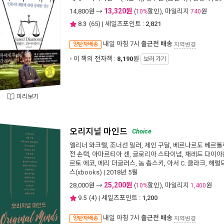
13,320원
14,800
원 →
(
할인), 마일리지
원
10%
740
8.3
(
65
) | 세일즈포인트 :
2,821
내일 아침 7시
출근전 배송
양탄자배송
지역변경
이 책의 전자책 :
8,190
원
보러 가기
미리보기
오리지널 마인드
Choice
엘리너 와크텔
,
조너선 밀러
,
제인 구달
,
베르나르도 베르톨
전 손택
,
아마르티아 센
,
글로리아 스타이넘
,
재레드 다이아
르토 에코
,
메리 더글러스
,
놈 촘스키
,
아서 C. 클라크
,
해럴
스(xbooks)
| 2018년 5월
25,200원
28,000
원 →
(
할인), 마일리지
원
10%
1,400
9.5
(
4
) | 세일즈포인트 :
1,200
내일 아침 7시
출근전 배송
양탄자배송
지역변경