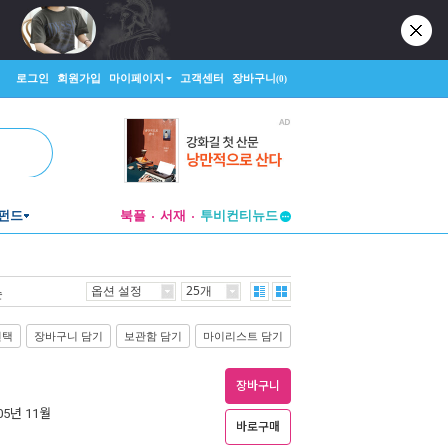
로그인
회원가입
마이페이지
고객센터
장바구니
(0)
펀드
북플
서재
투비컨티뉴드
창작플랫폼
투비컨티뉴드
옵션 설정
25개
순
선택
장바구니 담기
보관함 담기
마이리스트 담기
장바구니
005년 11월
바로구매