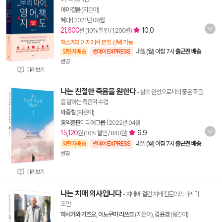
아이걸음
(지은이)
혜다
|
2021년 08월
21,600
10.0
원 (10% 할인 / 1,200원)
책소개페이지에서 분철 선택 가능
내일 (월) 아침 7시
출근전 배송
양탄자배송
썬데이 EXPRESS
변경
미리보기
나는 친절한 죽음을 원한다
- 삶의 완성으로서의 좋은 죽음
을 말하는 죽음학 수업
박중철
(지은이)
홍익출판미디어그룹
|
2022년 04월
15,120
9.9
원 (10% 할인 / 840원)
내일 (월) 아침 7시
출근전 배송
양탄자배송
썬데이 EXPRESS
변경
미리보기
나는 치매 의사입니다
- 치매에 걸린 치매 전문의의 마지막
조언
하세가와 가즈오
,
이노쿠마 리쓰코
(지은이),
김윤경
(옮긴이)