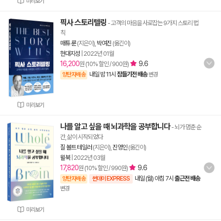
미리보기
픽사 스토리텔링
- 고객의 마음을 사로잡는 9가지 스토리 법
칙
매튜 룬
(지은이),
박여진
(옮긴이)
현대지성
|
2022년 01월
16,200
9.6
원 (10% 할인 / 900원)
내일 밤 11시
잠들기전 배송
양탄자배송
변경
미리보기
나를 알고 싶을 때 뇌과학을 공부합니다
- 뇌가 멈춘 순
간, 삶이 시작되었다
질 볼트 테일러
(지은이),
진영인
(옮긴이)
윌북
|
2022년 03월
17,820
9.6
원 (10% 할인 / 990원)
내일 (월) 아침 7시
출근전 배송
양탄자배송
썬데이 EXPRESS
변경
미리보기