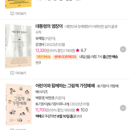
미리보기
대통령의 염장이
- 대한민국 장례명장이 어루만진 삶의 끝과
시작
유재철
(지은이)
김영사
|
2022년 02월
13,320
9.7
원 (10% 할인 / 740원)
내일 (월) 아침 7시
출근전 배송
양탄자배송
썬데이 EXPRESS
변경
미리보기
어린이와 함께하는 그림책 가정예배
-
토기장이 가정예
배 시리즈
백흥영
,
박현경
(지은이)
토기장이(토기장이주니어)
|
2022년 01월
11,700
10.0
원 (10% 할인 / 650원)
택배
로 주문하면
8월 10일 출고
변경