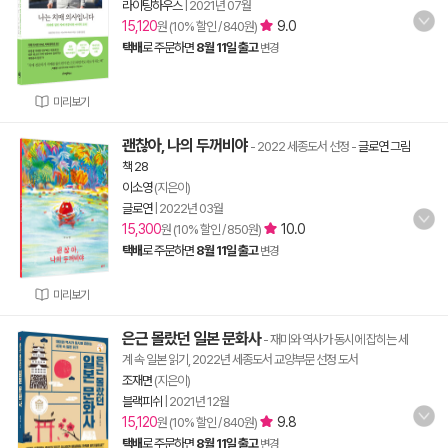
라이팅하우스
|
2021년 07월
15,120
9.0
원 (10% 할인 / 840원)
택배
로 주문하면
8월 11일 출고
변경
미리보기
괜찮아, 나의 두꺼비야
- 2022 세종도서 선정
-
글로연 그림
책 28
이소영
(지은이)
글로연
|
2022년 03월
15,300
10.0
원 (10% 할인 / 850원)
택배
로 주문하면
8월 11일 출고
변경
미리보기
은근 몰랐던 일본 문화사
- 재미와 역사가 동시에 잡히는 세
계 속 일본 읽기, 2022년 세종도서 교양부문 선정 도서
조재면
(지은이)
블랙피쉬
|
2021년 12월
15,120
9.8
원 (10% 할인 / 840원)
택배
로 주문하면
8월 11일 출고
변경