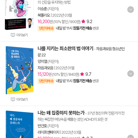
의 건강을 유지하는 방법
이승훈
(지은이)
북폴리오
|
2022년 03월
16,200
9.2
원 (10% 할인 / 900원)
내일 밤 11시
잠들기전 배송
양탄자배송
변경
미리보기
나를 지키는 최소한의 법 이야기
-
자음과모음 청소년인
문 22
양지열
(지은이)
자음과모음
|
2022년 01월
15,120
9.7
원 (10% 할인 / 840원)
내일 밤 11시
잠들기전 배송
양탄자배송
변경
미리보기
나는 왜 집중하지 못하는가
- 37년 정신의학 전문가가 전
하는 복잡한 머릿속을 꿰뚫는 성인 ADHD의 모든 것
반건호
(지은이)
라이프앤페이지
|
2022년 03월