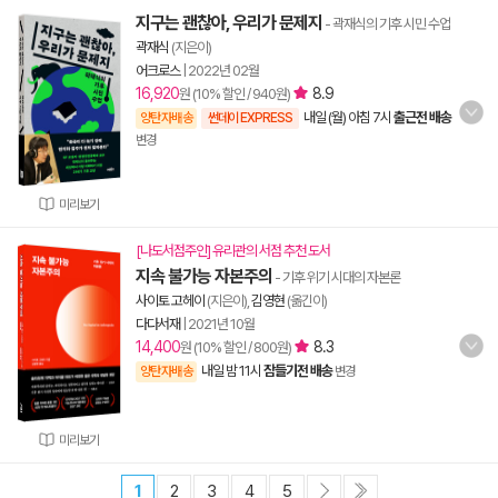
지구는 괜찮아, 우리가 문제지
- 곽재식의 기후 시민 수업
곽재식
(지은이)
어크로스
|
2022년 02월
16,920
8.9
원 (10% 할인 / 940원)
내일 (월) 아침 7시
출근전 배송
양탄자배송
썬데이 EXPRESS
변경
미리보기
[나도서점주인] 유리관의 서점 추천 도서
지속 불가능 자본주의
- 기후 위기 시대의 자본론
사이토 고헤이
(지은이),
김영현
(옮긴이)
다다서재
|
2021년 10월
14,400
8.3
원 (10% 할인 / 800원)
내일 밤 11시
잠들기전 배송
양탄자배송
변경
미리보기
1
2
3
4
5