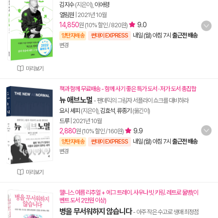
김지수
(지은이),
이어령
열림원
|
2021년 10월
14,850
9.0
원 (10% 할인 / 820원)
내일 (월) 아침 7시
출근전 배송
양탄자배송
썬데이 EXPRESS
변경
미리보기
책과 함께 무료배송 - 함께 사기 좋은 특가 도서 · 저가 도서 총집합
뉴 애브노멀
- 팬데믹의 그림자 서플라이 쇼크를 대비하라
요시 셰피
(지은이),
김효석
,
류종기
(옮긴이)
드루
|
2021년 10월
2,880
9.9
원 (10% 할인 / 160원)
내일 (월) 아침 7시
출근전 배송
양탄자배송
썬데이 EXPRESS
변경
미리보기
웰니스 여름 리추얼 + 에그 트레이. 사우나 빗 키링. 레트로 물병(이
벤트 도서 2만원 이상)
병을 무서워하지 않습니다
- 아주 작은 수고로 생애 최정점