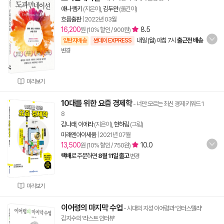
애나 렘키
(지은이),
김두완
(옮긴이)
흐름출판
|
2022년 03월
16,200
8.5
원 (10% 할인 / 900원)
내일 (월) 아침 7시
출근전 배송
양탄자배송
썬데이 EXPRESS
변경
미리보기
10대를 위한 요즘 경제학
- 너만 모르는 최신 경제 키워드 1
8
김나래
,
이에라
(지은이),
한하림
(그림)
미래엔아이세움
|
2021년 07월
13,500
10.0
원 (10% 할인 / 750원)
택배
로 주문하면
8월 11일 출고
변경
미리보기
이어령의 마지막 수업
- 시대의 지성 이어령과 ‘인터스텔라’
김지수의 ‘라스트 인터뷰’