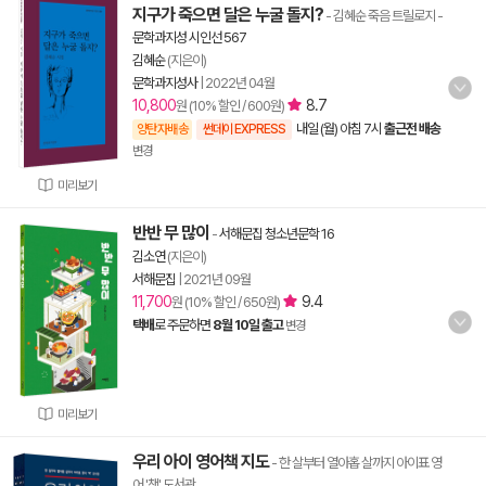
지구가 죽으면 달은 누굴 돌지?
- 김혜순 죽음 트릴로지
-
문학과지성 시인선 567
김혜순
(지은이)
문학과지성사
|
2022년 04월
10,800
8.7
원 (10% 할인 / 600원)
내일 (월) 아침 7시
출근전 배송
양탄자배송
썬데이 EXPRESS
변경
미리보기
반반 무 많이
-
서해문집 청소년문학 16
김소연
(지은이)
서해문집
|
2021년 09월
11,700
9.4
원 (10% 할인 / 650원)
택배
로 주문하면
8월 10일 출고
변경
미리보기
우리 아이 영어책 지도
- 한 살부터 열아홉 살까지 아이표 영
어 '책' 도서관