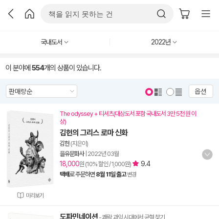
국내도서
2022년
이 분야에
554
개의 상품이 있습니다.
옵션
The odyssey + 티셔츠(대상도서 포함 국내도서 3만 5천 원 이
상)
김헌의 그리스 로마 신화
김헌
(지은이)
을유문화사
|
2022년 03월
18,000
9.4
원 (10% 할인 / 1,000원)
택배
로 주문하면
8월 11일 출고
변경
미리보기
도파민네이션
- 쾌락 과잉 시대에서 균형 찾기