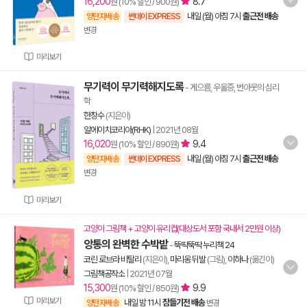
16,200
8.7
원 (10% 할인 / 900원)
내일 (월) 아침 7시
출근전 배송
양탄자배송
썬데이 EXPRESS
변경
미리보기
무기력이 무기력해지도록
- 게으름, 우울증, 번아웃의 심리
학
한창수
(지은이)
알에이치코리아(RHK)
|
2021년 08월
16,020
9.4
원 (10% 할인 / 890원)
내일 (월) 아침 7시
출근전 배송
양탄자배송
썬데이 EXPRESS
변경
미리보기
고양이 그림책 + 고양이 유리컵(대상도서 포함 국내서 2만원 이상)
앙통의 완벽한 수박밭
-
뚝딱뚝딱 누리책 24
코린 로브라 비탈리
(지은이),
마리옹 뒤발
(그림),
이하나
(옮긴이)
그림책공작소
|
2021년 07월
15,300
9.9
원 (10% 할인 / 850원)
미리보기
내일 밤 11시
잠들기전 배송
양탄자배송
변경