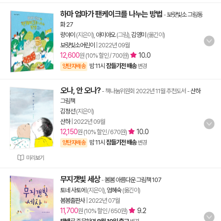
하마 엄마가 팬케이크를 나누는 방법
-
보랏빛소 그림동
화 27
량야이
(지은이),
아미아오
(그림),
김영미
(옮긴이)
보랏빛소어린이
|
2022년 09월
12,600
10.0
원 (10% 할인 / 700원)
밤 11시
잠들기전 배송
양탄자배송
변경
오나, 안 오나?
- 책나눔위원회 2022년 11월 추천도서
-
산하
그림책
김정선
(지은이)
산하
|
2022년 09월
12,150
10.0
원 (10% 할인 / 670원)
밤 11시
잠들기전 배송
양탄자배송
변경
미리보기
무지갯빛 세상
-
봄봄 아름다운 그림책 107
토네 사토에
(지은이),
엄혜숙
(옮긴이)
봄봄출판사
|
2022년 07월
11,700
9.2
원 (10% 할인 / 650원)