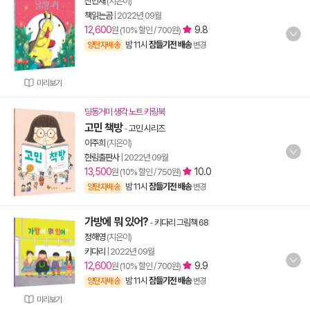
신민재
(지은이)
책읽는곰
|
2022년 09월
12,600
9.8
원 (10% 할인 / 700원)
밤 11시
잠들기전 배송
양탄자배송
변경
미리보기
딩동거미 생각 노트 키링북
고민 책방
-
고민 시리즈
이주희
(지은이)
한림출판사
|
2022년 09월
13,500
10.0
원 (10% 할인 / 750원)
밤 11시
잠들기전 배송
양탄자배송
변경
가방에 뭐 있어?
-
키다리 그림책 68
정해영
(지은이)
키다리
|
2022년 09월
12,600
9.9
원 (10% 할인 / 700원)
밤 11시
잠들기전 배송
양탄자배송
변경
미리보기