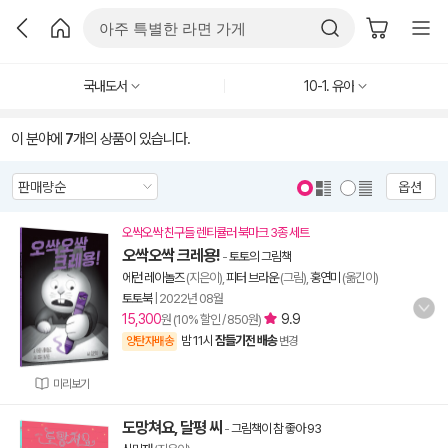
국내도서
10-1. 유아
이 분야에
7
개의 상품이 있습니다.
옵션
오싹오싹 친구들 렌티큘러 북마크 3종 세트
오싹오싹 크레용!
-
토토의 그림책
에런 레이놀즈
(지은이),
피터 브라운
(그림),
홍연미
(옮긴이)
토토북
|
2022년 08월
15,300
9.9
원 (10% 할인 / 850원)
밤 11시
잠들기전 배송
양탄자배송
변경
미리보기
도망쳐요, 달평 씨
-
그림책이 참 좋아 93