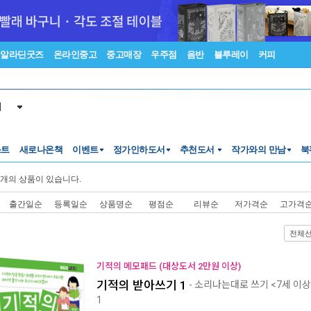
알라딘굿즈
온라인중고
중고매장
우주점
음반
블루레이
커피
서
스트
새로나온책
이벤트
정가인하도서
추천도서
작가와의 만남
북
개의 상품이 있습니다.
출간일순
등록일순
상품명순
평점순
리뷰순
저가격순
고가격
전체
기적의 메모패드 (대상도서 2만원 이상)
기적의 받아쓰기 1
- 소리나는대로 쓰기 <7세 이상
1