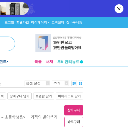
로그인
회원가입
마이페이지
고객센터
장바구니
(0)
펀드
북플
서재
투비컨티뉴드
창작플랫폼
투비컨티뉴드
옵션 설정
25개
순
선택
장바구니 담기
보관함 담기
마이리스트 담기
장바구니
 ~ 초등학생용>
기적의 받아쓰기
ㅣ
바로구매