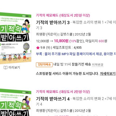
기적의 메모패드 (대상도서 2만원 이상)
기적의 받아쓰기 3
- 복잡한 소리의 변화 1 <7세 
기 3
최영환
(지은이) |
길벗스쿨
| 2012년 2월
10,800원
12,000
원 →
(
할인), 마일리지
원
10%
600
9.8
(
9
) | 세일즈포인트 :
4,935
부록 : 불러 주기용 MP3 파일 홈페이지에서 제공, 용이한
내일 밤 11시
잠들기전 배송
양탄자배송
지역변경
미리보기
스프링분철 서비스 이용이 가능한 도서입니다.
자세히보기
기적의 메모패드 (대상도서 2만원 이상)
기적의 받아쓰기 4
- 복잡한 소리의 변화 2 <7세 
기 4
최영환
(지은이) |
길벗스쿨
| 2012년 2월