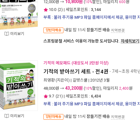
10,800원
12,000
원 →
(
할인), 마일리지
원
10%
600
10.0
(
2
) | 세일즈포인트 :
3,144
부록 : 불러 주기용 MP3 파일 홈페이지에서 제공, 용이한
내일 밤 11시
잠들기전 배송
양탄자배송
지역변경
미리보기
스프링분철 서비스 이용이 가능한 도서입니다.
자세히보기
기적의 메모패드 (대상도서 2만원 이상)
기적의 받아쓰기 세트 - 전4권
- 7세~초등 4학
최영환
(지은이) |
길벗스쿨
| 2012년 3월
43,200원
48,000
원 →
(
할인), 마일리지
원
10%
2,400
9.7
(
21
) | 세일즈포인트 :
6,434
부록 : 불러 주기용 MP3 파일 홈페이지에서 제공, 용이한
미리보기
내일 밤 11시
잠들기전 배송
양탄자배송
지역변경