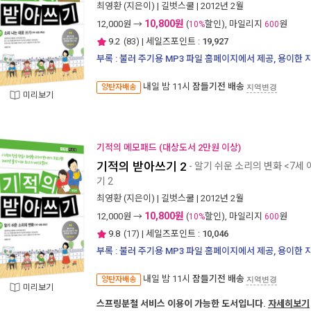
최영환
(지은이) |
길벗스쿨
| 2012년 2월
10,800원
12,000
원 →
(
할인), 마일리지
원
10%
600
9.2
(
83
) | 세일즈포인트 :
19,927
부록 : 불러 주기용 MP3 파일 홈페이지에서 제공, 용이한
내일 밤 11시
잠들기전 배송
양탄자배송
지역변경
미리보기
기적의 메모패드 (대상도서 2만원 이상)
기적의 받아쓰기 2
- 알기 쉬운 소리의 변화 <7세
기 2
최영환
(지은이) |
길벗스쿨
| 2012년 2월
10,800원
12,000
원 →
(
할인), 마일리지
원
10%
600
9.8
(
17
) | 세일즈포인트 :
10,046
부록 : 불러 주기용 MP3 파일 홈페이지에서 제공, 용이한
내일 밤 11시
잠들기전 배송
양탄자배송
지역변경
미리보기
스프링분철 서비스 이용이 가능한 도서입니다.
자세히보기