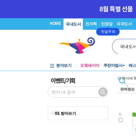
HOME
전자책
만권당
외국도서
국내도서
첫달무료
국내도
분야보기
오뒷세이아
추천마법사
베
이벤트/기획
이 분야에
5
판매량순
03. 받아쓰기
1.