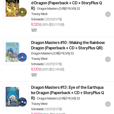
d Dragon (Paperback + CD + StoryPlus Q
R)
-
Dragon Masters (드래곤 마스터) 32
Tracey West
Scholastic
|
2021년 07월
8,120
원 (30% 할인 / 170원)
절판
Dragon Masters #10 : Waking the Rainbow
Dragon (Paperback + CD + StoryPlus QR)
-
Dragon Masters (드래곤 마스터) 32
Tracey West
Scholastic
|
2021년 07월
8,120
원 (30% 할인 / 410원)
절판
Dragon Masters #13 : Eye of the Earthqua
ke Dragon (Paperback + CD + StoryPlus Q
R)
-
Dragon Masters (드래곤 마스터) 32
Tracey West
Scholastic
|
2021년 07월