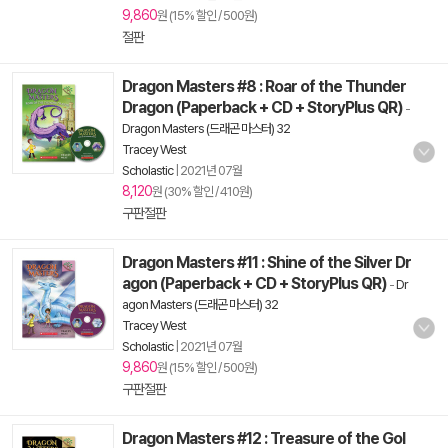
9,860
원 (15% 할인 / 500원)
절판
Dragon Masters #8 : Roar of the Thunder
Dragon (Paperback + CD + StoryPlus QR)
-
Dragon Masters (드래곤 마스터) 32
Tracey West
Scholastic
|
2021년 07월
8,120
원 (30% 할인 / 410원)
구판절판
Dragon Masters #11 : Shine of the Silver Dr
agon (Paperback + CD + StoryPlus QR)
-
Dr
agon Masters (드래곤 마스터) 32
Tracey West
Scholastic
|
2021년 07월
9,860
원 (15% 할인 / 500원)
구판절판
Dragon Masters #12 : Treasure of the Gol