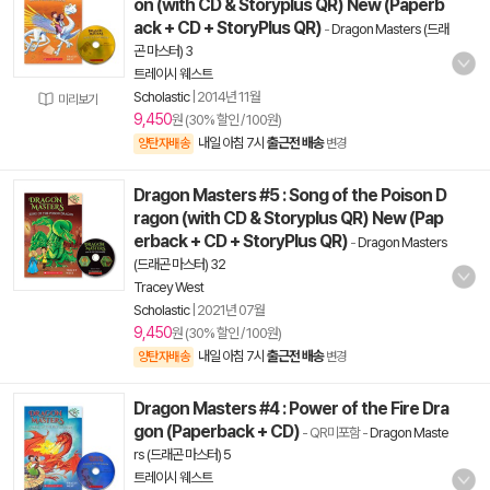
on (with CD & Storyplus QR) New (Paperb
ack + CD + StoryPlus QR)
-
Dragon Masters (드래
곤 마스터) 3
트레이시 웨스트
Scholastic
|
2014년 11월
미리보기
9,450
원 (30% 할인 / 100원)
내일 아침 7시
출근전 배송
양탄자배송
변경
Dragon Masters #5 : Song of the Poison D
ragon (with CD & Storyplus QR) New (Pap
erback + CD + StoryPlus QR)
-
Dragon Masters
(드래곤 마스터) 32
Tracey West
Scholastic
|
2021년 07월
9,450
원 (30% 할인 / 100원)
내일 아침 7시
출근전 배송
양탄자배송
변경
Dragon Masters #4 : Power of the Fire Dra
gon (Paperback + CD)
- QR미포함
-
Dragon Maste
rs (드래곤 마스터) 5
트레이시 웨스트