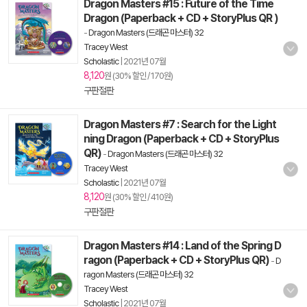
Dragon Masters #15 : Future of the Time
Dragon (Paperback + CD + StoryPlus QR )
-
Dragon Masters (드래곤 마스터) 32
Tracey West
Scholastic
|
2021년 07월
8,120
원 (30% 할인 / 170원)
구판절판
Dragon Masters #7 : Search for the Light
ning Dragon (Paperback + CD + StoryPlus
QR)
-
Dragon Masters (드래곤 마스터) 32
Tracey West
Scholastic
|
2021년 07월
8,120
원 (30% 할인 / 410원)
구판절판
Dragon Masters #14 : Land of the Spring D
ragon (Paperback + CD + StoryPlus QR)
-
D
ragon Masters (드래곤 마스터) 32
Tracey West
Scholastic
|
2021년 07월