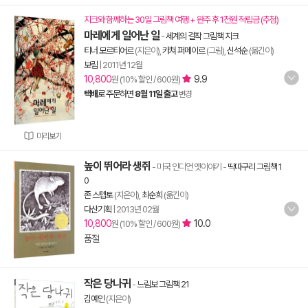
지크와 함께하는 30일 그림책 여행 + 완주 후 1천원 적립금 (추첨)
마레에게 일어난 일
-
세계의 걸작 그림책 지크
티너 모르티어르
(지은이),
카쳐 퍼메이르
(그림),
신석순
(옮긴이)
보림
|
2011년 12월
10,800
9.9
원 (10% 할인 / 600원)
택배
로 주문하면
8월 11일 출고
변경
미리보기
높이 뛰어라 생쥐
- 미국 인디언 옛이야기
-
딱따구리 그림책 1
0
존 스텝토
(지은이),
최순희
(옮긴이)
다산기획
|
2013년 02월
10,800
10.0
원 (10% 할인 / 600원)
품절
작은 당나귀
-
느림보 그림책 21
김예인
(지은이)