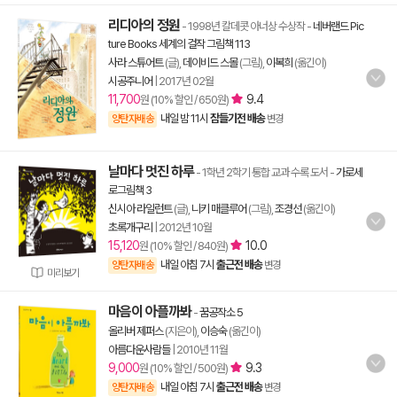
리디아의 정원
- 1998년 칼데콧 아너상 수상작
-
네버랜드 Pic
ture Books 세계의 걸작 그림책 113
사라 스튜어트
(글),
데이비드 스몰
(그림),
이복희
(옮긴이)
시공주니어
|
2017년 02월
11,700
9.4
원 (10% 할인 / 650원)
내일 밤 11시
잠들기전 배송
양탄자배송
변경
날마다 멋진 하루
- 1학년 2학기 통합 교과 수록 도서
-
가로세
로그림책 3
신시아 라일런트
(글),
니키 매클루어
(그림),
조경선
(옮긴이)
초록개구리
|
2012년 10월
15,120
10.0
원 (10% 할인 / 840원)
내일 아침 7시
출근전 배송
양탄자배송
변경
미리보기
마음이 아플까봐
-
꿈공작소 5
올리버 제퍼스
(지은이),
이승숙
(옮긴이)
아름다운사람들
|
2010년 11월
9,000
9.3
원 (10% 할인 / 500원)
내일 아침 7시
출근전 배송
양탄자배송
변경