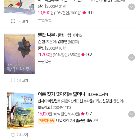
달리
|
2003년 01월
10,800
9.0
원 (10% 할인 / 600원)
구판절판
미리보기
빨간 나무
-
풀빛 그림 아이 15
숀 탠
(지은이),
김경연
(옮긴이)
풀빛
|
2002년 10월
11,700
9.2
원 (10% 할인 / 650원)
구판절판
미리보기
이름 짓기 좋아하는 할머니
-
I LOVE 그림책
신시아 라일런트
(지은이),
캐드린 브라운
(그림),
신형건
(옮긴이)
보물창고
|
2004년 11월
15,120
9.7
원 (10% 할인 / 840원)
내일 아침 7시
출근전 배송
양탄자배송
변경
미리보기