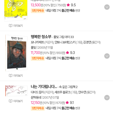
13,500
9.5
원 (10% 할인 / 750원)
내일 아침 7시
출근전 배송
양탄자배송
변경
미리보기
행복한 청소부
-
풀빛 그림 아이 33
모니카 페트
(지은이),
안토니 보라틴스키
(그림),
김경연
(옮긴이)
풀빛
|
2000년 11월
11,700
9.3
원 (10% 할인 / 650원)
내일 아침 7시
출근전 배송
양탄자배송
변경
미리보기
나는 기다립니다...
-
속 깊은 그림책 2
다비드 칼리
(지은이),
세르주 블로크
(그림),
안수연
(옮긴이)
문학동네
|
2007년 07월
미리보기
12,150
9.1
원 (10% 할인 / 670원)
내일 아침 7시
출근전 배송
양탄자배송
변경