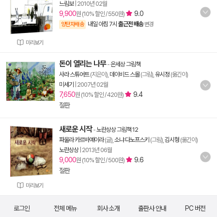
느림보
|
2010년 02월
9,900
9.0
원 (10% 할인 / 550원)
내일 아침 7시
출근전 배송
양탄자배송
변경
미리보기
돈이 열리는 나무
-
온세상 그림책
사라 스튜어트
(지은이),
데이비드 스몰
(그림),
유시정
(옮긴이)
미세기
|
2007년 02월
7,650
9.4
원 (10% 할인 / 420원)
절판
새로운 시작
-
노란상상 그림책 12
파울라 카르바예이라
(글),
소냐 다노프스키
(그림),
김시형
(옮긴이)
노란상상
|
2013년 06월
9,000
9.6
원 (10% 할인 / 500원)
절판
미리보기
로그인
전체 메뉴
회사 소개
출판사 안내
PC 버전