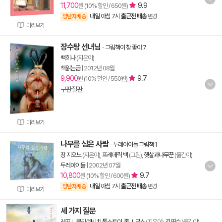
11,700
9.9
원 (10% 할인 / 650원)
내일 아침 7시
출근전 배송
양탄자배송
변경
미리보기
장수탕 선녀님
-
그림책이 참 좋아 7
백희나
(지은이)
책읽는곰
|
2012년 08월
9,900
9.7
원 (10% 할인 / 550원)
구판절판
미리보기
나무를 심은 사람
-
두레아이들 그림책 1
장 지오노
(지은이),
프레데릭 백
(그림),
햇살과나무꾼
(옮긴이)
두레아이들
|
2002년 07월
10,800
9.7
원 (10% 할인 / 600원)
내일 아침 7시
출근전 배송
양탄자배송
변경
미리보기
세 가지 질문
레프 니콜라예비치 톨스토이
,
존 J. 무스
(지은이),
김연수
(옮긴이)