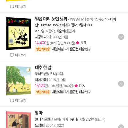
미리보기
일곱 마리 눈먼 생쥐
- 1993년 칼데콧 아너상 수상작
-
네버
랜드 Picture Books 세계의 걸작 그림책 108
에드 영
(지은이),
최순희
(옮긴이)
시공주니어
|
1999년 11월
14,400
8.9
원 (10% 할인 / 800원)
내일 아침 7시
출근전 배송
양탄자배송
변경
미리보기
대추 한 알
장석주
(글),
유리
(그림)
이야기꽃
|
2015년 10월
15,120
9.8
원 (10% 할인 / 840원)
내일 아침 7시
출근전 배송
양탄자배송
변경
미리보기
엠마
웬디 케슬먼
(지은이),
바버러 쿠니
(그림),
강연숙
(옮긴이)
느림보
|
2004년 02월