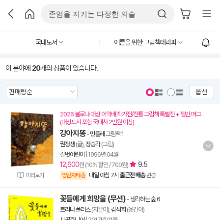
국내도서
어른을 위한 그림책테라피
이 분야에
20
개의 상품이 있습니다.
옵션
2026 볼로냐 대상 이억배 작가전/전통 그림책 특별전 + 쟁반.머그
(대상도서 포함 국내서 2만원 이상)
강아지똥
-
민들레 그림책 1
권정생
(글),
정승각
(그림)
길벗어린이
|
1996년 04월
12,600
9.5
원 (10% 할인 / 700원)
내일 아침 7시
출근전 배송
미리보기
양탄자배송
변경
꽃들에게 희망을 (무선)
-
생각하는 숲 6
트리나 폴러스
(지은이),
김석희
(옮긴이)
시공주니어
|
2017년 01월