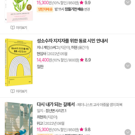
15,300
9.9
원 (10% 할인 / 850원)
밤 11시
잠들기전 배송
양탄자배송
변경
미리보기
성소수자 지지자를 위한 동료 시민 안내서
지니 게인스버그
(지은이),
허원
(옮긴이)
현암사
|
2022년 05월
14,400
8.9
원 (10% 할인 / 800원)
절판
미리보기
다시 내가 되는 길에서
- 페미니스트 교사 마중물 샘의 회복
일지
-
점선면 시리즈 1
최현희
(지은이)
위고
|
2022년 08월
15,300
9.8
원 (10% 할인 / 850원)