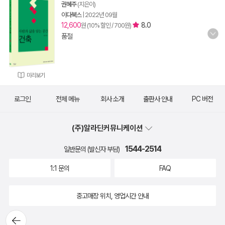
권혜주
(지은이)
이다북스
|
2022년 09월
12,600
8.0
원 (10% 할인 / 700원)
품절
미리보기
로그인
전체 메뉴
회사 소개
출판사 안내
PC 버전
(주)알라딘커뮤니케이션
1544-2514
일반문의 (발신자 부담)
1:1 문의
FAQ
중고매장 위치, 영업시간 안내
뒤로가