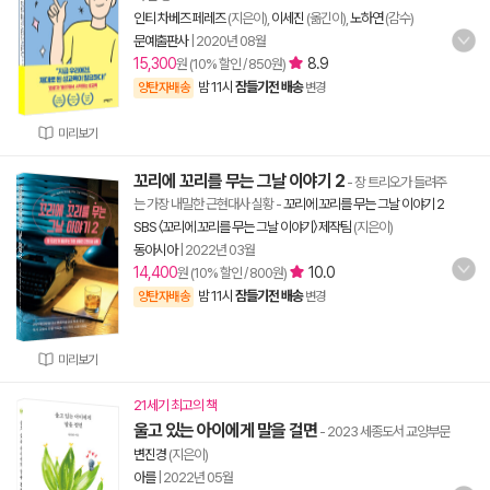
인티 차베즈 페레즈
(지은이),
이세진
(옮긴이),
노하연
(감수)
문예출판사
|
2020년 08월
15,300
8.9
원 (10% 할인 / 850원)
밤 11시
잠들기전 배송
양탄자배송
변경
미리보기
꼬리에 꼬리를 무는 그날 이야기 2
- 장 트리오가 들려주
는 가장 내밀한 근현대사 실황
-
꼬리에 꼬리를 무는 그날 이야기 2
SBS 〈꼬리에 꼬리를 무는 그날 이야기〉 제작팀
(지은이)
동아시아
|
2022년 03월
14,400
10.0
원 (10% 할인 / 800원)
밤 11시
잠들기전 배송
양탄자배송
변경
미리보기
21세기 최고의 책
울고 있는 아이에게 말을 걸면
- 2023 세종도서 교양부문
변진경
(지은이)
아를
|
2022년 05월