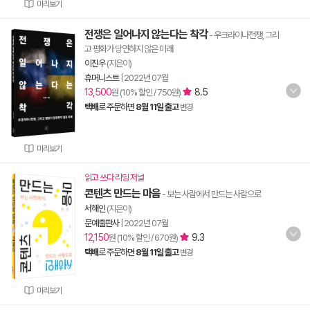
미리보기
전쟁은 일어나지 않는다는 착각
- 우크라이나전쟁, 그리
고 평화가 당연하지 않은 미래
이진우
(지은이)
휴머니스트
|
2022년 07월
13,500
8.5
원 (10% 할인 / 750원)
택배
로 주문하면
8월 11일 출고
변경
미리보기
읽고 쓰다 리딩 저널
콘텐츠 만드는 마음
- 보는 사람에서 만드는 사람으로
서해인
(지은이)
문예출판사
|
2022년 07월
12,150
9.3
원 (10% 할인 / 670원)
택배
로 주문하면
8월 11일 출고
변경
미리보기