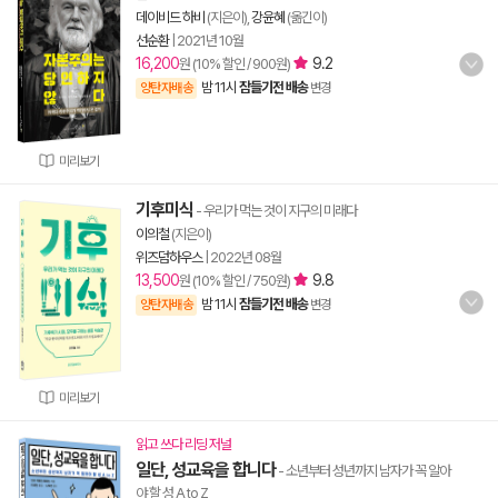
데이비드 하비
(지은이),
강윤혜
(옮긴이)
선순환
|
2021년 10월
16,200
9.2
원 (10% 할인 / 900원)
밤 11시
잠들기전 배송
양탄자배송
변경
미리보기
기후미식
- 우리가 먹는 것이 지구의 미래다
이의철
(지은이)
위즈덤하우스
|
2022년 08월
13,500
9.8
원 (10% 할인 / 750원)
밤 11시
잠들기전 배송
양탄자배송
변경
미리보기
읽고 쓰다 리딩 저널
일단, 성교육을 합니다
- 소년부터 성년까지 남자가 꼭 알아
야 할 성 A to Z