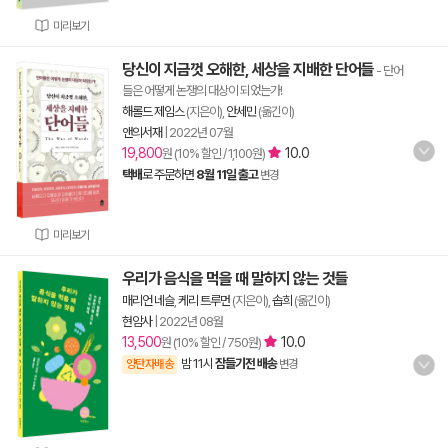
미리보기
당신이 지금껏 오해한, 세상을 지배한 단어들
- 단어
들은 어떻게 논쟁의 대상이 되었는가!
해롤드 제임스
(지은이),
안세민
(옮긴이)
앤의서재
|
2022년 07월
19,800
10.0
원 (10% 할인 / 1,100원)
택배
로 주문하면
8월 11일 출고
변경
미리보기
우리가 음식을 먹을 때 말하지 않는 것들
매리언 네슬
,
케리 트루먼
(지은이),
솝희
(옮긴이)
현암사
|
2022년 08월
13,500
10.0
원 (10% 할인 / 750원)
밤 11시
잠들기전 배송
양탄자배송
변경