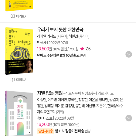
미리보기
우리가 보지 못한 대한민국
라파엘 라시드
(지은이),
허원민
(옮긴이)
민음사
|
2022년 07월
13,500
7.5
원 (10% 할인 / 750원)
택배
로 주문하면
8월 10일 출고
변경
미리보기
차별 없는 병원
- 진료실을 바꿀 성소수자 의료 가이드
이승현
,
이주영
,
이혜민
,
추혜인
,
장창현
,
이은실
,
황나현
,
김결희
,
윤
정원
,
김태형
,
최예훈
,
김종명
,
윤현배
,
이선영
(지은이),
한국성소수
자의료연구회
(기획)
휴머니스트
|
2022년 08월
16,200
원 (10% 할인 / 900원)
밤 11시
잠들기전 배송
양탄자배송
변경