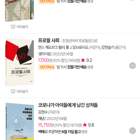
밤 11시
잠들기전 배송
양탄자배송
변경
미리보기
프로필 사회
- 진정성에서 프로필성으로
한스 게오르크 묄러
,
폴 J. 담브로시오
(지은이),
김한슬기
(옮긴이)
생각이음
|
2022년 06월
17,100
9.2
원 (10% 할인 / 950원)
밤 11시
잠들기전 배송
양탄자배송
변경
미리보기
코로나가 아이들에게 남긴 상처들
김현수
(지은이)
해냄
|
2022년 08월
15,750
9.8
원 (10% 할인 / 870원)
택배
로 주문하면
8월 11일 출고
변경