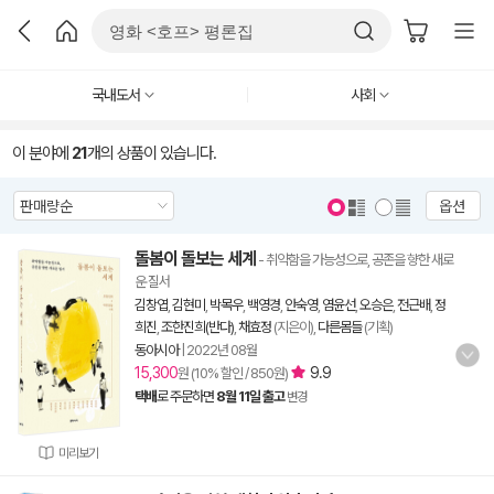
국내도서
사회
이 분야에
21
개의 상품이 있습니다.
옵션
돌봄이 돌보는 세계
- 취약함을 가능성으로, 공존을 향한 새로
운 질서
김창엽
,
김현미
,
박목우
,
백영경
,
안숙영
,
염윤선
,
오승은
,
전근배
,
정
희진
,
조한진희(반다)
,
채효정
(지은이),
다른몸들
(기획)
동아시아
|
2022년 08월
15,300
9.9
원 (10% 할인 / 850원)
택배
로 주문하면
8월 11일 출고
변경
미리보기