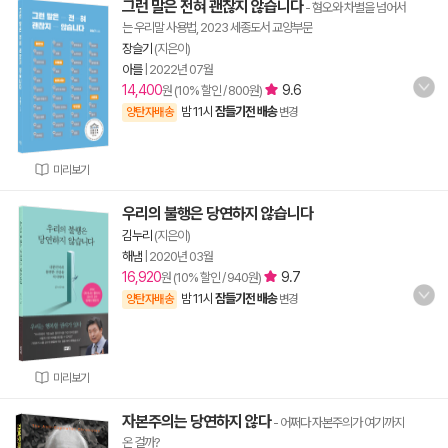
그런 말은 전혀 괜찮지 않습니다
- 혐오와 차별을 넘어서
는 우리말 사용법, 2023 세종도서 교양부문
장슬기
(지은이)
아를
|
2022년 07월
14,400
9.6
원 (10% 할인 / 800원)
밤 11시
잠들기전 배송
양탄자배송
변경
미리보기
우리의 불행은 당연하지 않습니다
김누리
(지은이)
해냄
|
2020년 03월
16,920
9.7
원 (10% 할인 / 940원)
밤 11시
잠들기전 배송
양탄자배송
변경
미리보기
자본주의는 당연하지 않다
- 어쩌다 자본주의가 여기까지
온 걸까?