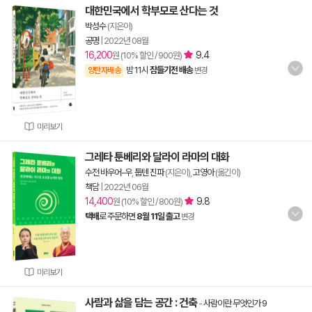
대한민국에서 학부모로 산다는 것
박성수
(지은이)
공명
|
2022년 08월
16,200
9.4
원 (10% 할인 / 900원)
밤 11시
잠들기전 배송
양탄자배송
변경
미리보기
그레타 툰베리와 달라이 라마의 대화
수전 바우어-우
,
툽텐 진파
(지은이),
고영아
(옮긴이)
책담
|
2022년 06월
14,400
9.8
원 (10% 할인 / 800원)
택배
로 주문하면
8월 11일 출고
변경
미리보기
사람과 삶을 담는 공간 : 건축
-
사람이란 무엇인가 9