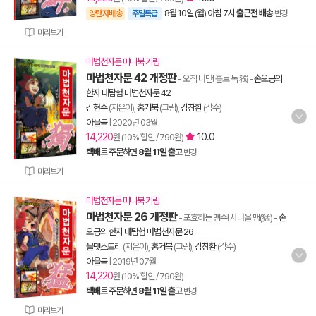
8월 10일 (월) 아침 7시
출근전 배송
양탄자배송
주말특급
변경
미리보기
마법천자문 미니북 키링
마법천자문 42 개정판
- 오직 나만! 홀로 독 獨
-
손오공의
한자 대탐험 마법천자문 42
김현수
(지은이),
홍거북
(그림),
김창환
(감수)
아울북
|
2020년 03월
14,220
10.0
원 (10% 할인 / 790원)
택배
로 주문하면
8월 11일 출고
변경
미리보기
마법천자문 미니북 키링
마법천자문 26 개정판
- 포효하는 맹수! 사나울 맹(猛)
-
손
오공의 한자 대탐험 마법천자문 26
올댓스토리
(지은이),
홍거북
(그림),
김창환
(감수)
아울북
|
2019년 07월
14,220
원 (10% 할인 / 790원)
택배
로 주문하면
8월 11일 출고
변경
미리보기