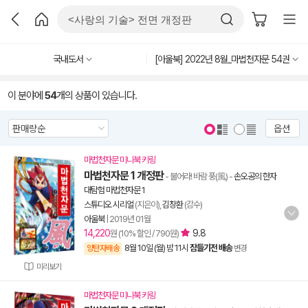
국내도서
[아울북] 2022년 8월_마법천자문 54권
이 분야에
54
개의 상품이 있습니다.
옵션
마법천자문 미니북 키링
마법천자문 1 개정판
- 불어라! 바람 풍(風)
-
손오공의 한자
대탐험 마법천자문 1
스튜디오 시리얼
(지은이),
김창환
(감수)
아울북
|
2019년 01월
14,220
9.8
원 (10% 할인 / 790원)
8월 10일 (월) 밤 11시
잠들기전 배송
양탄자배송
변경
미리보기
마법천자문 미니북 키링