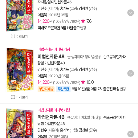
자 대탐험 마법천자문 45
김현수
(지은이),
홍거북
(그림),
김창환
(감수)
아울북
|
2019년 05월
14,220
7.6
원 (10% 할인 / 790원)
택배
로 주문하면
8월 11일 출고
변경
미리보기
마법천자문 미니북 키링
마법천자문 48
- 늘 생각하다! 생각 념(念)!
-
손오공의 한자 대
탐험 마법천자문 48
김현수
(지은이),
홍거북
(그림),
김창환
(감수)
아울북
|
2020년 05월
14,220
10.0
원 (10% 할인 / 790원)
8월 10일 (월) 아침 7시
출근전 배송
양탄자배송
주말특급
변경
미리보기
마법천자문 미니북 키링
마법천자문 46
- 헷갈려라! 미혹할 미 (迷)!
-
손오공의 한자 대
탐험 마법천자문 46
김현수
(지은이),
홍거북
(그림),
김창환
(감수)
아울북
|
2019년 09월