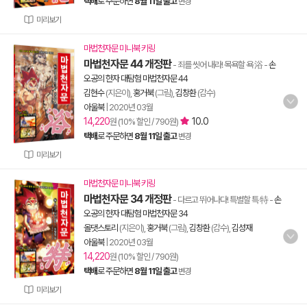
택배
로 주문하면
8월 11일 출고
변경
미리보기
마법천자문 미니북 키링
마법천자문 44 개정판
- 죄를 씻어 내라! 목욕할 욕 浴
-
손
오공의 한자 대탐험 마법천자문 44
김현수
(지은이),
홍거북
(그림),
김창환
(감수)
아울북
|
2020년 03월
14,220
10.0
원 (10% 할인 / 790원)
택배
로 주문하면
8월 11일 출고
변경
미리보기
마법천자문 미니북 키링
마법천자문 34 개정판
- 다르고 뛰어나다! 특별할 특 特
-
손
오공의 한자 대탐험 마법천자문 34
올댓스토리
(지은이),
홍거북
(그림),
김창환
(감수),
김성재
아울북
|
2020년 03월
14,220
원 (10% 할인 / 790원)
택배
로 주문하면
8월 11일 출고
변경
미리보기