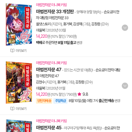
마법천자문 미니북 키링
마법천자문 33 개정판
- 향해라! 향할 향(向)
-
손오공의 한
자 대탐험 마법천자문 33
올댓스토리
(지은이),
홍거북
,
김성재
(그림),
김창환
(감수)
아울북
|
2020년 03월
14,220
원 (10% 할인 / 790원)
택배
로 주문하면
8월 11일 출고
변경
미리보기
마법천자문 미니북 키링
마법천자문 47
- 잠드는 시간! 밤 야(夜)!
-
손오공의 한자 대탐
험 마법천자문 47
김현수
(지은이),
홍거북
(그림),
김창환
(감수)
아울북
|
2020년 01월
14,220
9.8
원 (10% 할인 / 790원)
8월 10일 (월) 아침 7시
출근전 배송
양탄자배송
주말특급
변경
미리보기
마법천자문 미니북 키링
마법천자문 45
- 마구마구 탐해라! 욕심 욕(慾)!
-
손오공의 한