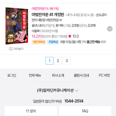
마법천자문 미니북 키링
마법천자문 41 개정판
- 내가 나아갈 길! 길 도 道!
-
손오공의
한자 대탐험 마법천자문 41
올댓스토리
(지은이),
홍거북
(그림),
김창환
(감수),
김성재
아울북
|
2020년 03월
14,220
10.0
원 (10% 할인 / 790원)
8월 10일 (월) 아침 7시
출근전 배송
양탄자배송
주말특급
변경
미리보기
1
2
3
로그인
전체 메뉴
회사 소개
출판사 안내
PC 버전
(주)알라딘커뮤니케이션
1544-2514
일반문의 (발신자 부담)
1:1 문의
FAQ