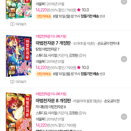
아울북
|
2019년 01월
14,220
10.0
원 (10% 할인 / 790원)
8월 10일 (월) 밤 11시
잠들기전 배송
양탄자배송
변경
미리보기
마법천자문 미니북 키링
마법천자문 7 개정판
- 쏘아라! 쏠 사(射)
-
손오공의 한자 대
탐험 마법천자문 7
스튜디오 시리얼
(지은이),
김창환
(감수)
아울북
|
2019년 01월
14,220
10.0
원 (10% 할인 / 790원)
8월 10일 (월) 밤 11시
잠들기전 배송
양탄자배송
변경
미리보기
마법천자문 미니북 키링
마법천자문 8 개정판
- 타올라라! 불꽃 염(炎)!
-
손오공의 한
자 대탐험 마법천자문 8
스튜디오 시리얼
(지은이),
김창환
(감수)
아울북
|
2019년 01월
14,220
원 (10% 할인 / 790원)