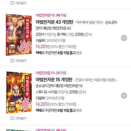
미리보기
마법천자문 미니북 키링
마법천자문 43 개정판
- 약속해라! 맺을 약 約!
-
손오공의
한자 대탐험 마법천자문 43
김현수
(지은이),
홍거북
(그림),
김창환
(감수)
아울북
|
2020년 03월
14,220
원 (10% 할인 / 790원)
택배
로 주문하면
8월 11일 출고
변경
미리보기
마법천자문 미니북 키링
마법천자문 15 개정판
- 간절히 바라는 마음! 바랄 희(希)
-
손오공의 한자 대탐험 마법천자문 15
스튜디오 시리얼
(지은이),
김창환
(감수)
아울북
|
2019년 01월
14,220
원 (10% 할인 / 790원)
택배
로 주문하면
8월 11일 출고
변경
미리보기
마법천자문 미니북 키링