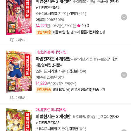
마법천자문 2 개정판
- 솟아라! 뿔 각(角)
-
손오공의 한자 대
탐험 마법천자문 2
스튜디오 시리얼
(지은이),
김창환
(감수)
아울북
|
2019년 01월
14,220
10.0
원 (10% 할인 / 790원)
8월 10일 (월) 밤 11시
잠들기전 배송
양탄자배송
변경
미리보기
마법천자문 미니북 키링
마법천자문 4 개정판
- 울려라! 소리 음(音)
-
손오공의 한자
대탐험 마법천자문 4
스튜디오 시리얼
(지은이),
김창환
(감수)
아울북
|
2019년 01월
14,220
원 (10% 할인 / 790원)
8월 10일 (월) 밤 11시
잠들기전 배송
양탄자배송
변경
미리보기
마법천자문 미니북 키링
마법천자문 3 개정판
- 비춰라! 빛 광(光)
-
손오공의 한자 대
탐험 마법천자문 3
스튜디오 시리얼
(지은이),
김창환
(감수)