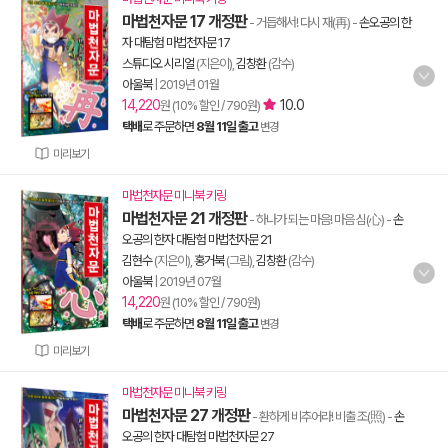
마법천자문 17 개정판
- 거듭해서! 다시 재(再)
-
손오공의 한
자 대탐험 마법천자문 17
스튜디오 시리얼
(지은이),
김창환
(감수)
아울북
|
2019년 01월
14,220
10.0
원 (10% 할인 / 790원)
택배
로 주문하면
8월 11일 출고
변경
미리보기
마법천자문 미니북 키링
마법천자문 21 개정판
- 하나가 되는 마음! 마음 심(心)
-
손
오공의 한자 대탐험 마법천자문 21
김현수
(지은이),
홍거북
(그림),
김창환
(감수)
아울북
|
2019년 07월
14,220
원 (10% 할인 / 790원)
택배
로 주문하면
8월 11일 출고
변경
미리보기
마법천자문 미니북 키링
마법천자문 27 개정판
- 환하게 비추어라! 비출 조(照)
-
손
오공의 한자 대탐험 마법천자문 27