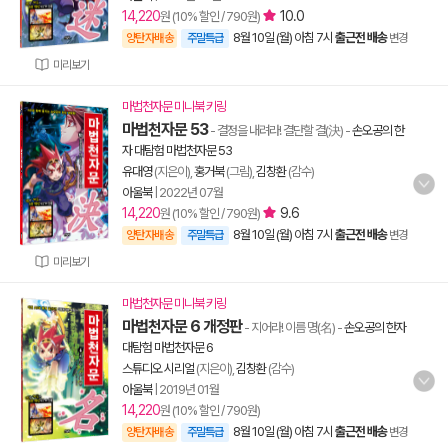
14,220
10.0
원 (10% 할인 / 790원)
8월 10일 (월) 아침 7시
출근전 배송
양탄자배송
주말특급
변경
미리보기
마법천자문 미니북 키링
마법천자문 53
- 결정을 내려라! 결단할 결(決)
-
손오공의 한
자 대탐험 마법천자문 53
유대영
(지은이),
홍거북
(그림),
김창환
(감수)
아울북
|
2022년 07월
14,220
9.6
원 (10% 할인 / 790원)
8월 10일 (월) 아침 7시
출근전 배송
양탄자배송
주말특급
변경
미리보기
마법천자문 미니북 키링
마법천자문 6 개정판
- 지어라! 이름 명(名)
-
손오공의 한자
대탐험 마법천자문 6
스튜디오 시리얼
(지은이),
김창환
(감수)
아울북
|
2019년 01월
14,220
원 (10% 할인 / 790원)
8월 10일 (월) 아침 7시
출근전 배송
양탄자배송
주말특급
변경