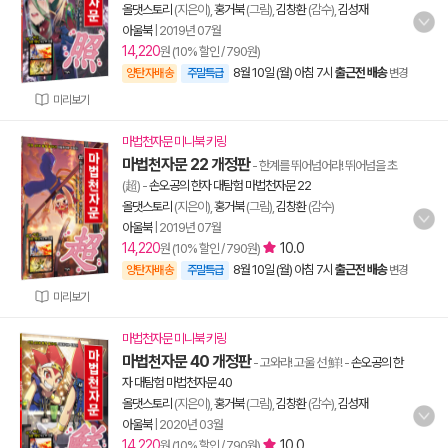
올댓스토리
(지은이),
홍거북
(그림),
김창환
(감수),
김성재
아울북
|
2019년 07월
14,220
원 (10% 할인 / 790원)
8월 10일 (월) 아침 7시
출근전 배송
양탄자배송
주말특급
변경
미리보기
마법천자문 미니북 키링
마법천자문 22 개정판
- 한계를 뛰어넘어라! 뛰어넘을 초
(超)
-
손오공의 한자 대탐험 마법천자문 22
올댓스토리
(지은이),
홍거북
(그림),
김창환
(감수)
아울북
|
2019년 07월
14,220
10.0
원 (10% 할인 / 790원)
8월 10일 (월) 아침 7시
출근전 배송
양탄자배송
주말특급
변경
미리보기
마법천자문 미니북 키링
마법천자문 40 개정판
- 고와라! 고울 선 鮮!
-
손오공의 한
자 대탐험 마법천자문 40
올댓스토리
(지은이),
홍거북
(그림),
김창환
(감수),
김성재
아울북
|
2020년 03월
14,220
10.0
원 (10% 할인 / 790원)