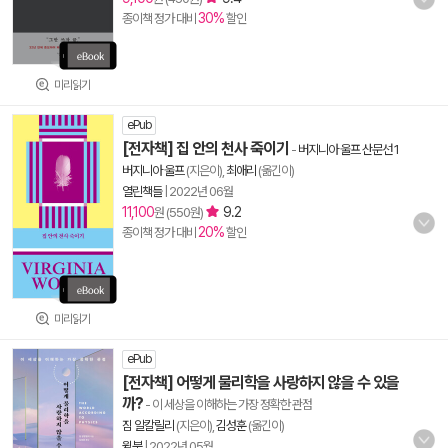
30%
종이책 정가 대비
할인
미리읽기
ePub
[전자책] 집 안의 천사 죽이기
-
버지니아 울프 산문선 1
버지니아 울프
(지은이),
최애리
(옮긴이)
열린책들
|
2022년 06월
11,100
9.2
원 (550원)
20%
종이책 정가 대비
할인
미리읽기
ePub
[전자책] 어떻게 물리학을 사랑하지 않을 수 있을
까?
- 이 세상을 이해하는 가장 정확한 관점
짐 알칼릴리
(지은이),
김성훈
(옮긴이)
윌북
|
2022년 05월