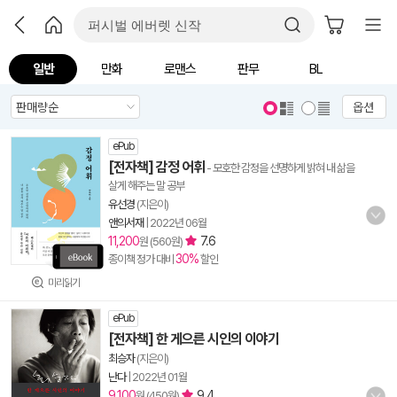
일반
만화
로맨스
판무
BL
옵션
ePub
[전자책] 감정 어휘
- 모호한 감정을 선명하게 밝혀 내 삶을
살게 해주는 말 공부
유선경
(지은이)
앤의서재
|
2022년 06월
11,200
7.6
원 (560원)
30%
종이책 정가 대비
할인
미리읽기
ePub
[전자책] 한 게으른 시인의 이야기
최승자
(지은이)
난다
|
2022년 01월
9,100
9.4
원 (450원)