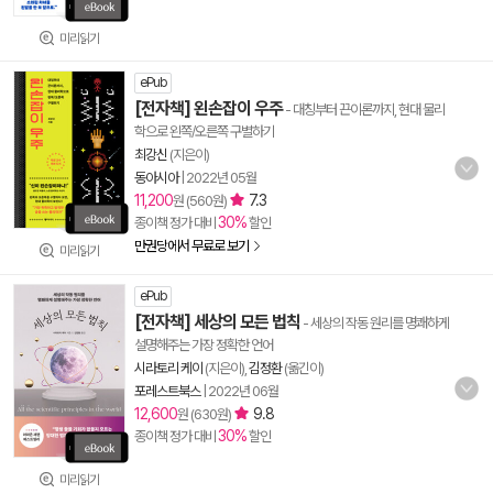
미리읽기
ePub
[전자책] 왼손잡이 우주
- 대칭부터 끈이론까지, 현대 물리
학으로 왼쪽/오른쪽 구별하기
최강신
(지은이)
동아시아
|
2022년 05월
11,200
7.3
원 (560원)
30%
종이책 정가 대비
할인
만권당에서 무료로 보기
미리읽기
ePub
[전자책] 세상의 모든 법칙
- 세상의 작동 원리를 명쾌하게
설명해주는 가장 정확한 언어
시라토리 케이
(지은이),
김정환
(옮긴이)
포레스트북스
|
2022년 06월
12,600
9.8
원 (630원)
30%
종이책 정가 대비
할인
미리읽기