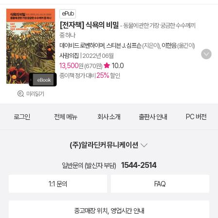
ePub
[전자책] 식욕의 비밀
- 동물에 관한 가장 궁금한 수수께끼
중 하나
데이비드 로벤하이머
,
스티븐 J. 심프슨
(지은이),
이한음
(옮긴이)
사람의집
|
2022년 06월
13,500
10.0
원 (670원)
25%
종이책 정가 대비
할인
미리읽기
로그인
전체 메뉴
회사 소개
출판사 안내
PC 버전
(주)알라딘커뮤니케이션
1544-2514
일반문의 (발신자 부담)
1:1 문의
FAQ
중고매장 위치, 영업시간 안내