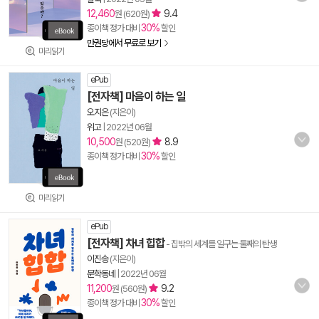
12,460
9.4
원 (620원)
30%
종이책 정가 대비
할인
만권당에서 무료로 보기
미리읽기
ePub
[전자책] 마음이 하는 일
오지은
(지은이)
위고
|
2022년 06월
10,500
8.9
원 (520원)
30%
종이책 정가 대비
할인
미리읽기
ePub
[전자책] 차녀 힙합
- 집밖의 세계를 일구는 둘째의 탄생
이진송
(지은이)
문학동네
|
2022년 06월
11,200
9.2
원 (560원)
30%
종이책 정가 대비
할인