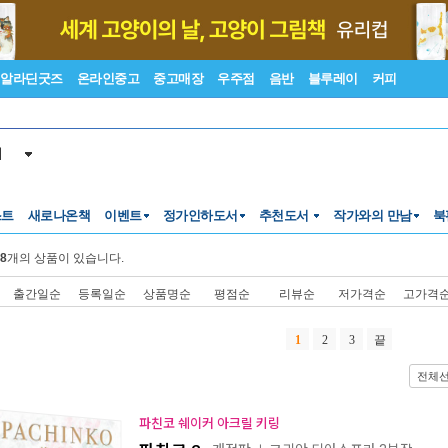
알라딘굿즈
온라인중고
중고매장
우주점
음반
블루레이
커피
서
스트
새로나온책
이벤트
정가인하도서
추천도서
작가와의 만남
북
8
개의 상품이 있습니다.
출간일순
등록일순
상품명순
평점순
리뷰순
저가격순
고가격
1
2
3
끝
전체
파친코 쉐이커 아크릴 키링