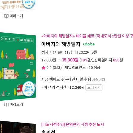
미리보기
<아버지의 해방일지> 테이블 매트 (국내도서 2만원 이상 구
아버지의 해방일지
Choice
정지아
(지은이) |
창비
| 2022년 9월
15,300원
17,000
원 →
(
할인), 마일리지
원
10%
850
9.4
(
353
) | 세일즈포인트 :
50,964
지금
택배
로 주문하면
내일
수령
지역변경
이 책의 전자책 :
12,240
원
보러 가기
미리보기
[나도서점주인] 윤영천의 서점 추천 도서
흑뢰성