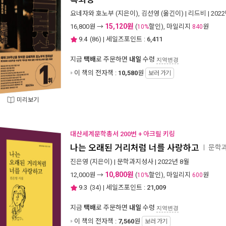
요네자와 호노부
(지은이),
김선영
(옮긴이) |
리드비
| 202
15,120원
16,800
원 →
(
할인), 마일리지
원
10%
840
9.4
(
86
) | 세일즈포인트 :
6,411
지금
택배
로 주문하면
내일
수령
지역변경
이 책의 전자책 :
10,580
원
보러 가기
미리보기
대산세계문학총서 200번 + 아크릴 키링
나는 오래된 거리처럼 너를 사랑하고
문학과
ㅣ
진은영
(지은이) |
문학과지성사
| 2022년 8월
10,800원
12,000
원 →
(
할인), 마일리지
원
10%
600
9.3
(
34
) | 세일즈포인트 :
21,009
지금
택배
로 주문하면
내일
수령
지역변경
이 책의 전자책 :
7,560
원
보러 가기