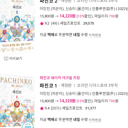
파친코 2
- 개정판
코리안 디아스포라 3부작
ㅣ
이민진
(지은이),
신승미
(옮긴이) |
인플루엔셜(주)
| 2022
14,220원
15,800
원 →
(
할인), 마일리지
원
10%
790
9.2
(
49
) | 세일즈포인트 :
29,575
지금
택배
로 주문하면
내일
수령
지역변경
미리보기
파친코 쉐이커 아크릴 키링
파친코 1
- 개정판
코리안 디아스포라 3부작
ㅣ
이민진
(지은이),
신승미
(옮긴이) |
인플루엔셜(주)
| 2022
14,220원
15,800
원 →
(
할인), 마일리지
원
10%
790
9.4
(
207
) | 세일즈포인트 :
31,377
지금
택배
로 주문하면
내일
수령
지역변경