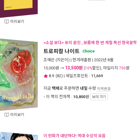
미리보기
<소설 보다> 유리 문진 , 보름에 한 번 계절 특선 한국문학
트로피컬 나이트
Choice
조예은
(지은이) |
한겨레출판
| 2022년 8월
13,500원
15,000
원 →
(
할인), 마일리지
원
10%
750
8.9
(
82
) | 세일즈포인트 :
11,669
지금
택배
로 주문하면
내일
수령
지역변경
이 책의 전자책 :
10,800
원
보러 가기
미리보기
이 만화가 대단하다! 역대 수상작 모음