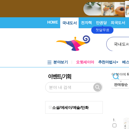
HOME
전자책
만권당
외국도서
국내도서
첫달무료
국내도
분야보기
오뒷세이아
추천마법사
베
이벤트/기획
이 분야에
6
판매량순
소설/에세이/예술/만화
1.