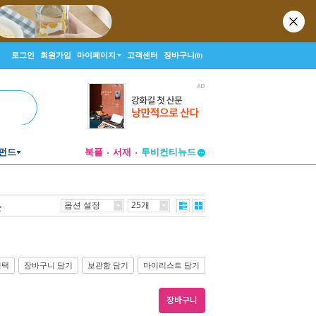
로그인
회원가입
마이페이지
고객센터
장바구니
(0)
투비컨티뉴드
펀드
북플
서재
창작플랫폼
투비컨티뉴드
옵션 설정
25개
순
선택
장바구니 담기
보관함 담기
마이리스트 담기
장바구니