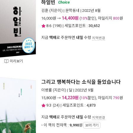
하얼빈
Choice
김훈
(지은이) |
문학동네
| 2022년 8월
14,400원
16,000
원 →
(
할인), 마일리지
원
10%
800
8.6
(
198
) | 세일즈포인트 :
30,652
지금
택배
로 주문하면
내일
수령
지역변경
미리보기
그리고 행복하다는 소식을 들었습니다
이병률
(지은이) |
달
| 2022년 9월
14,220원
15,800
원 →
(
할인), 마일리지
원
10%
790
9.3
(
24
) | 세일즈포인트 :
4,873
지금
택배
로 주문하면
내일
수령
지역변경
이 책의 전자책 :
9,990
원
보러 가기