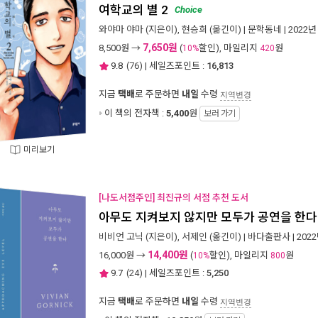
여학교의 별 2
Choice
와야마 야마
(지은이),
현승희
(옮긴이) |
문학동네
| 2022년
7,650원
8,500
원 →
(
할인), 마일리지
원
10%
420
9.8
(
76
) | 세일즈포인트 :
16,813
지금
택배
로 주문하면
내일
수령
지역변경
이 책의 전자책 :
5,400
원
보러 가기
미리보기
[나도서점주인] 최진규의 서점 추천 도서
아무도 지켜보지 않지만 모두가 공연을 한다
비비언 고닉
(지은이),
서제인
(옮긴이) |
바다출판사
| 202
14,400원
16,000
원 →
(
할인), 마일리지
원
10%
800
9.7
(
24
) | 세일즈포인트 :
5,250
지금
택배
로 주문하면
내일
수령
지역변경