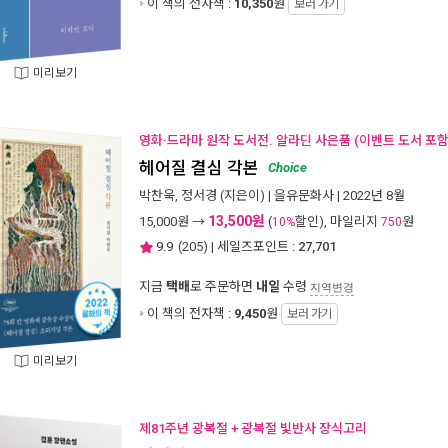
이 책의 전자책 :
10,350
원
보러 가기
미리보기
영화·드라마 원작 도서전. 알라딘 사은품 (이벤트 도서 포함 
헤어질 결심 각본
Choice
박찬욱
,
정서경
(지은이) |
을유문화사
| 2022년 8월
13,500원
15,000
원 →
(
할인), 마일리지
원
10%
750
9.9
(
205
) | 세일즈포인트 :
27,701
지금
택배
로 주문하면
내일
수령
지역변경
이 책의 전자책 :
9,450
원
보러 가기
미리보기
제81주년 광복절 + 광복절 빛반사 장식고리