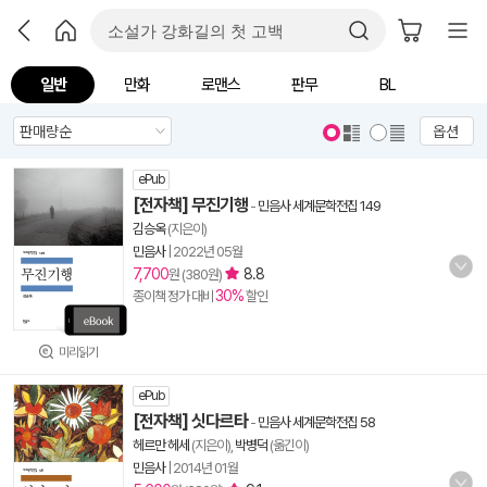
일반
만화
로맨스
판무
BL
옵션
ePub
[전자책] 무진기행
-
민음사 세계문학전집 149
김승옥
(지은이)
민음사
|
2022년 05월
7,700
8.8
원 (380원)
30%
종이책 정가 대비
할인
미리읽기
ePub
[전자책] 싯다르타
-
민음사 세계문학전집 58
헤르만 헤세
(지은이),
박병덕
(옮긴이)
민음사
|
2014년 01월