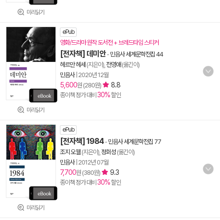
미리읽기
ePub
영화/드라마 원작 도서전 + 브레드타임 스티커
[전자책] 데미안
-
민음사 세계문학전집 44
헤르만 헤세
(지은이),
전영애
(옮긴이)
민음사
|
2020년 12월
5,600
8.8
원 (280원)
30%
종이책 정가 대비
할인
미리읽기
ePub
[전자책] 1984
-
민음사 세계문학전집 77
조지 오웰
(지은이),
정회성
(옮긴이)
민음사
|
2012년 07월
7,700
9.3
원 (380원)
30%
종이책 정가 대비
할인
미리읽기