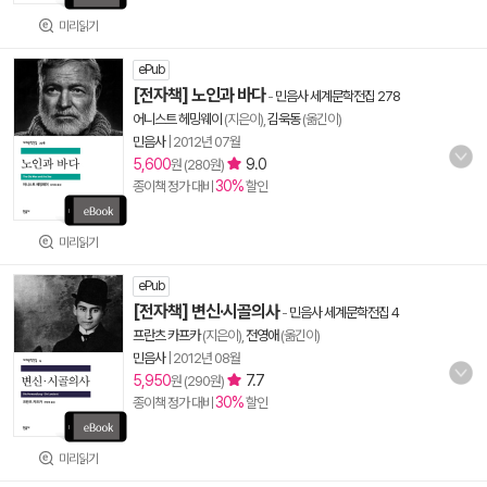
미리읽기
ePub
[전자책] 노인과 바다
-
민음사 세계문학전집 278
어니스트 헤밍웨이
(지은이),
김욱동
(옮긴이)
민음사
|
2012년 07월
5,600
9.0
원 (280원)
30%
종이책 정가 대비
할인
미리읽기
ePub
[전자책] 변신·시골의사
-
민음사 세계문학전집 4
프란츠 카프카
(지은이),
전영애
(옮긴이)
민음사
|
2012년 08월
5,950
7.7
원 (290원)
30%
종이책 정가 대비
할인
미리읽기