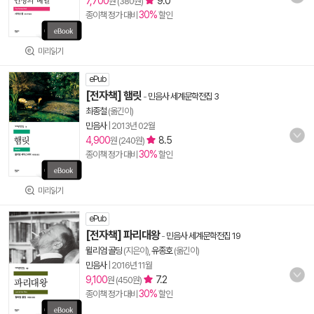
7,700
9.0
원 (380원)
30%
종이책 정가 대비
할인
미리읽기
ePub
[전자책] 햄릿
-
민음사 세계문학전집 3
최종철
(옮긴이)
민음사
|
2013년 02월
4,900
8.5
원 (240원)
30%
종이책 정가 대비
할인
미리읽기
ePub
[전자책] 파리대왕
-
민음사 세계문학전집 19
윌리엄 골딩
(지은이),
유종호
(옮긴이)
민음사
|
2016년 11월
9,100
7.2
원 (450원)
30%
종이책 정가 대비
할인