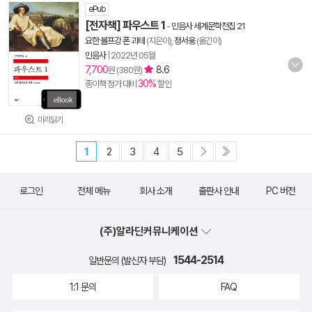
ePub
[전자책] 파우스트 1
-
민음사 세계문학전집 21
요한 볼프강 폰 괴테
(지은이),
정서웅
(옮긴이)
민음사
|
2022년 05월
7,700
8.6
원 (380원)
30%
종이책 정가 대비
할인
미리읽기
1
2
3
4
5
로그인
전체 메뉴
회사 소개
출판사 안내
PC 버전
(주)알라딘커뮤니케이션
1544-2514
일반문의 (발신자 부담)
1:1 문의
FAQ