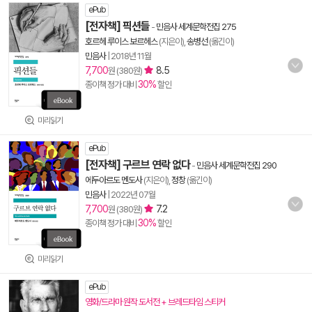
ePub
[전자책] 픽션들
-
민음사 세계문학전집 275
호르헤 루이스 보르헤스
(지은이),
송병선
(옮긴이)
민음사
|
2018년 11월
7,700
8.5
원 (380원)
30%
종이책 정가 대비
할인
미리읽기
ePub
[전자책] 구르브 연락 없다
-
민음사 세계문학전집 290
에두아르도 멘도사
(지은이),
정창
(옮긴이)
민음사
|
2022년 07월
7,700
7.2
원 (380원)
30%
종이책 정가 대비
할인
미리읽기
ePub
영화/드라마 원작 도서전 + 브레드타임 스티커