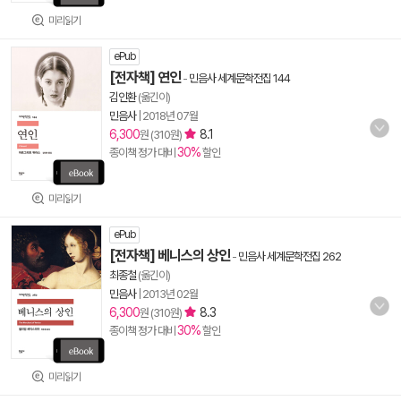
미리읽기
ePub
[전자책] 연인
-
민음사 세계문학전집 144
김인환
(옮긴이)
민음사
|
2018년 07월
6,300
8.1
원 (310원)
30%
종이책 정가 대비
할인
미리읽기
ePub
[전자책] 베니스의 상인
-
민음사 세계문학전집 262
최종철
(옮긴이)
민음사
|
2013년 02월
6,300
8.3
원 (310원)
30%
종이책 정가 대비
할인
미리읽기