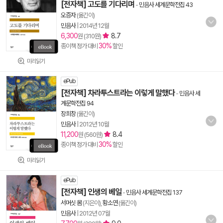
[전자책] 고도를 기다리며
-
민음사 세계문학전집 43
오증자
(옮긴이)
민음사
|
2014년 12월
6,300
8.7
원 (310원)
30%
종이책 정가 대비
할인
미리읽기
ePub
[전자책] 차라투스트라는 이렇게 말했다
-
민음사 세
계문학전집 94
장희창
(옮긴이)
민음사
|
2012년 10월
11,200
8.4
원 (560원)
30%
종이책 정가 대비
할인
미리읽기
ePub
[전자책] 인생의 베일
-
민음사 세계문학전집 137
서머싯 몸
(지은이),
황소연
(옮긴이)
민음사
|
2012년 07월