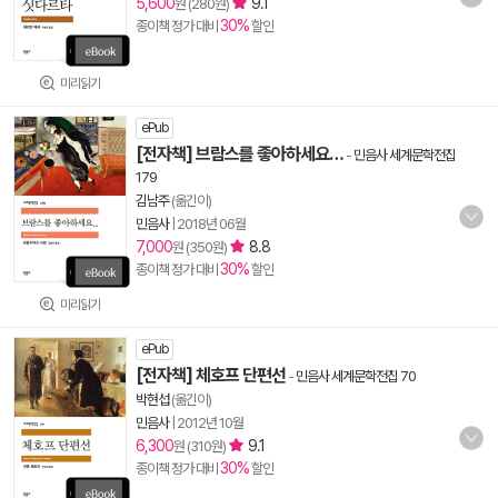
5,600
9.1
원 (280원)
30%
종이책 정가 대비
할인
미리읽기
ePub
[전자책] 브람스를 좋아하세요…
-
민음사 세계문학전집
179
김남주
(옮긴이)
민음사
|
2018년 06월
7,000
8.8
원 (350원)
30%
종이책 정가 대비
할인
미리읽기
ePub
[전자책] 체호프 단편선
-
민음사 세계문학전집 70
박현섭
(옮긴이)
민음사
|
2012년 10월
6,300
9.1
원 (310원)
30%
종이책 정가 대비
할인