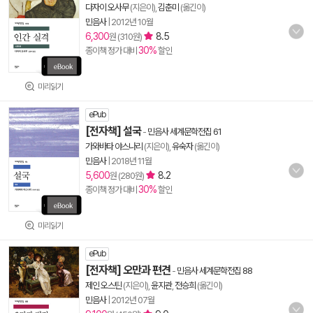
다자이 오사무
(지은이),
김춘미
(옮긴이)
민음사
|
2012년 10월
6,300
8.5
원 (310원)
30%
종이책 정가 대비
할인
미리읽기
ePub
[전자책] 설국
-
민음사 세계문학전집 61
가와바타 야스나리
(지은이),
유숙자
(옮긴이)
민음사
|
2018년 11월
5,600
8.2
원 (280원)
30%
종이책 정가 대비
할인
미리읽기
ePub
[전자책] 오만과 편견
-
민음사 세계문학전집 88
제인 오스틴
(지은이),
윤지관
,
전승희
(옮긴이)
민음사
|
2012년 07월