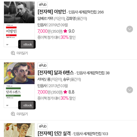
ePub
[전자책] 이방인
-
민음사 세계문학전집 266
알베르 카뮈
(지은이),
김화영
(옮긴이)
민음사
|
2019년 09월
7,000
9.0
원 (350원)
30%
종이책 정가 대비
할인
미리읽기
ePub
[전자책] 달과 6펜스
-
민음사 세계문학전집 38
서머싯 몸
(지은이),
송무
(옮긴이)
민음사
|
2013년 03월
7,000
8.8
원 (350원)
30%
종이책 정가 대비
할인
미리읽기
ePub
[전자책] 인간 실격
-
민음사 세계문학전집 103