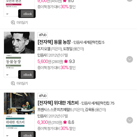
9,100
9.0
원 (450원)
30%
종이책 정가 대비
할인
미리읽기
ePub
[전자책] 동물 농장
-
민음사 세계문학전집 5
조지 오웰
(지은이),
도정일
(옮긴이)
민음사
|
2012년 07월
5,600
9.3
원 (280원)
30%
종이책 정가 대비
할인
미리읽기
ePub
[전자책] 위대한 개츠비
-
민음사 세계문학전집 75
프랜시스 스콧 피츠제럴드
(지은이),
김욱동
(옮긴이)
민음사
|
2012년 07월
6,300
8.6
원 (310원)
30%
종이책 정가 대비
할인