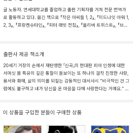
의 극장 네 곳에서 동시에 상연되면서 이름을 떨쳤다. 1915년 1차 세
글 노동자. 연세대학교를 졸업하고 출판 기획자를 거쳐 전문 번역가
계대전 직전에 완성한 《인간의 굴레》는 작가가 고독한 청소년 시절을
로 활동하고 있다. 옮긴 책으로 『작은 아씨들 1, 2』, 『미드나잇 아워 1,
거쳐 유미주의적 인생관을 확립하기까지 정신적 발자취를 더듬은 자
2, 3』, 『프랑켄슈타인』, 『피터 래빗 전집』, 『올리버 트위스트』, 『브루
서전적 대작이었으나 출간 당시에는 인정을 받지 못했다. 그의 유미
클린으로 가는 마지막 비상구』, 『케이크와 맥주』 등이 있다.
주의적 태도는 1919년 화가 폴 고갱의 삶에서 영감을 얻은 《달과 6
펜스》에서 더욱 뚜렷해졌고, 이 소설로 작가로서 위상을 확립했다. 그
외에도 대표작으로 《과자와 맥주》, 《극장》, 《면도날》 등과 단편집
출판사 제공 책소개
《나뭇잎의 하늘거림》, 희곡 〈프레더릭 부인〉, 〈순환〉 등이 있다.
20세기 거장의 손에서 재탄생한 「신곡」의 현대판 피아 인생에 대한
서머싯 몸 특유의 깊은 통찰이 돋보이는 또 하나의 걸작 진정한 사랑,
용서와 화해, 삶의 의미를 되짚는 감동적인 대서사시 “비극적인 건 그
럼에도 불구하고 내가 당신을 온 마음을 다해 사랑한다는 거예요.” 아
름답고 명랑한 키티는 허영 많은 엄마의 기대 속에 사교계에 등장하
지만 결국 나이에 쫓 겨 도피하듯 결혼한다. 키티는 지루한 삶에 활력
을 주는 매력적인 유부남 찰스 타운센드에 게 빠져든다. 그러나 불륜
이 상품을 구입한 분들이 구매한 상품
사실이 만천하에 드러나자 찰스는 키티를 배신한다. 아내의 부정 을
알게 된 세균학자 월터는 아내 키티를 협박해 콜레라가 창궐한 중국