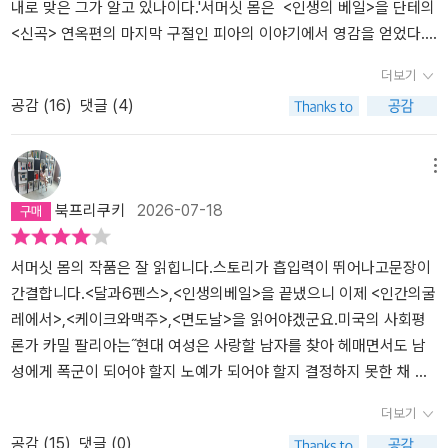
가 발생한 도시로 데려가고 의사로서의 사명감에 충실한다. 삶이 무
내로 맞은 그가 알고 있나이다.'서머싯 몸은 <인생의 베일>을 단테의
료했던 키티는 사람이 죽어가는 도시에서 수녀원의 고아들을 돌보며
<신곡> 연옥편의 마지막 구절인 피아의 이야기에서 영감을 얻었다.
의미 있는 삶을 시작한다. 동료 수녀와 환자들이 죽어가는 그곳에서
피아의 남편은 피아의 부정을 의심해 마렘마에 있는 성에서 유독가스
더보기
늘 한결같이 고아를 챙기는 원장 수녀의 모습을 보면서 키티는 숭고
로 피아를 죽이고자 하지만, 쉽게 피아가 죽지 않자 그녀를 창밖으로
공감 (
16
)
댓글 (4)
한 사랑의 감정도 느끼게 된다. 원장수녀는 키티에게 “마음을 얻는 방
내던져 버렸다는 이야기인데, 몸은 이 이야기를 듣고 월터와 키티의
법은 딱 하나입니다. 자신이 사랑을 주고 싶은 대상처럼 자신을 만들
이야기를 상상해 냈던 것이다. 관습에 따라 훌륭하다고 여겨지는 결
면 되지요.” 라는 말을 남긴다. 시간이 흐르고 키티는 월터과의 관계
혼을 했지만, 남편에게 사랑을 느끼지 못했던 불행의 여자를 노래한
메뉴
를 회복하지만 그는 콜레라에 전염되어 죽는다. 키티는 늦게나마 가
시를 읽고 그 뒷이야기를 상상하는 작가라니, 작가라는 존재는 얼마
북프리쿠키
2026-07-18
족의 소중함을 깨닫고 홀로 남겨진 아버지와 남은 여생을 보낼 준비
나 매혹적인가. 내 어찌 서머셋 몸을 좋아하지 않을 수가 있을까. 사교
를 한다. 이 책은 허영과 욕망이라는 인간의 굴레를 극복해가는 주인
계와 사치, 허영만이 인생의 전부라고 보고 배우며 자란 키티는 아름
공 키티의 아픈 성장을 통해 진정한 사랑, 용서와 화해, 그리고 삶의
다움을 무기로 좋은 혼처를 찾지만 스물다섯이 될 때까지 결혼하지
서머싯 몸의 작품은 잘 읽힙니다.스토리가 흡입력이 뛰어나고문장이
의미를 되돌아보는 성장소설이며 러브스토리다. 사랑 없이 나이에 떠
못한다. 그러다 동생에 밀려 서두르듯 세균학자 월터와 결혼하게 되
간결합니다.<달과6펜스>,<인생의베일>을 끝냈으니 이제 <인간의굴
밀려 결혼한 키티에게 찰스는 불꽃같은 사랑을 깨닫게 해준 존재로
는데, 월터는 예의바르고 지성적인 남자로 감정을 쉽게 내비치는 사
레에서>,<케이크와맥주>,<면도날>을 읽어야겠군요.미국의 사회평
생각했다. 그러나 키티가 손을 내밀 때 찰스는 망설임 없이 외면한다.
람은 아니지만 키티를 몹시 사랑했다. 부모님의 결혼생활에서 단지
론가 카밀 팔리아는˝현대 여성은 사랑할 남자를 찾아 헤매면서도 남
사랑이라고 굳게 믿었던 관계는 한때의 어긋난 욕망이었다. 작가는
돈을 벌어 가족을 부양할 책임이 있는 남편과 그를 조종해 사교계에
성에게 폭군이 되어야 할지 노예가 되어야 할지 결정하지 못한 채 망
주인공 키티의 관점에서 여자의 일생을 다루면서 감정이 다양하게 변
서 유력한 가문을 만드는 역할을 하는 것이 아내라는 배움을 몸에 각
설이는 강한 여성의 낭만적 딜레마에 봉착해 있다˝라고 했다. (...)사
더보기
화하는 과정을 다뤘다. 첫 만남의 설렘, 결혼, 배신, 갈등, 용서, 화해,
인시킨 키티는 월터가 자신에게 쏟는 사랑의 진가를 알아보지 못하기
랑과 결혼은 다양한 가치관이 공존하는 현대 사회에서 여성에게, 그
공감 (
15
)
댓글 (0)