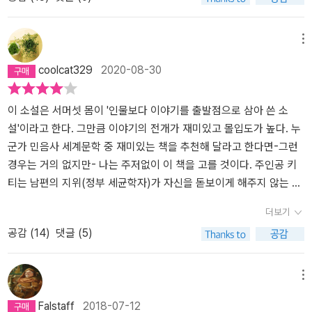
죽음에 이르는 과정의 변화를 섬세하게 묘사했다. 소설은 ‘페인티
에 그에게 어떤 욕망도 느끼지 않는다. 키티에게 있어 결혼은 아내와
리고 남성에게 더욱 까다로운 숙제로 점점 진화하고 있다.-331쪽진
드 베일’이라는 제목으로 세 번씩이나 영화화 되었다. 얼마 전, 배우
남편이 맺는 계약관계의 다름 아닌 것이기 때문이다. 그렇기에 그녀
정으로 성장한 여성은 남성의 진실한 모습을, 남성에게서 강인함과
나오미 왓츠와 에드워드 노튼 주연의 오래된 영화를 봤다. 영국의 고
는 월터가 자신을 몹시 사랑한다는 것을 비웃으며, 그를 충실한 남편
허약함을 모두 갖춘 한 인간을 볼 수 있고, 그럼에도 불구하고 그를 여
메뉴
풍스러운 풍경과 결혼 후 살게 된 중국의 고즈넉하고 아름다운 자연
의 역할로만 이용한다. 그러던 어느날, 그녀는 진짜 사랑이라고 여겨
전히 사랑하는 여성이 아닐까? - 337쪽
coolcat329
2020-08-30
풍경이 펼쳐진다. 소설과 영화는 다른 빛깔로 여운을 남긴다. 소설이
지는 남자를 만나는데, 그가 찰스다. 찰스와의 사랑이 진짜사랑이며,
주인공의 심리에 주안점을 두었다면, 영화는 주인공의 절제된 감정과
그것을 위해서 희생하지 못할 것은 없다라고 생각하는 키티는 사랑
시각적 풍경의 아름다움에 초점을 맞췄다. 대부분 원작보다 영화가
앞에 그만큼 순진했다. 찰스는 자기관리에 뛰어난 바람둥이에 지나지
이 소설은 서머셋 몸이 '인물보다 이야기를 출발점으로 삼아 쓴 소
못하지만, 인생의 베일은 소설 읽는 즐거움과 영화 보는 즐거움을 동
않았으니까. 아내의 부정을 알게된 월터는 그녀를 죽음의 소굴로 데
설'이라고 한다. 그만큼 이야기의 전개가 재미있고 몰입도가 높다. 누
시에 충족시킨다. 깊어가는 가을, 깊이 있는 한 권의 고전 소설을 읽고
려가는데, 그 결말은 영국 작가 골드스미스의 시 <미친 개의 죽음에
군가 민음사 세계문학 중 재미있는 책을 추천해 달라고 한다면-그런
동명의 영화로 만나는 즐거움을 만끽해도 좋겠다.
관한 애가>로 표현된다. 한 남자가 잡종개와 친구가 되었는데, 그 개
경우는 거의 없지만- 나는 주저없이 이 책을 고를 것이다. 주인공 키
가 남자를 물어 사람들은 남자가 죽을거라고 하지만, 정작 죽는 것은
티는 남편의 지위(정부 세균학자)가 자신을 돋보이게 해주지 않는 현
개였다는... 남자의 바람은 한때 지나가는 그야말로 바람일뿐이지만,
실, 무엇보다 사랑없는 지루한 결혼 생활에 염증을 느끼고 자신의 욕
더보기
여자가 외도를 하면 집을 나간다는 말이 있다. 불륜을 저지르는 여자
망을 자극하는 매력남 찰스와 불륜관계에 빠진다.이야기는 이 둘의
공감 (
14
)
댓글 (5)
는 정열적이다. 적당히 즐기다 말 사랑이라면 모험을 시작하지도 않
불륜 현장에서 키티가 어떤 인기척을 느끼며 깜짝 놀라는 장면에서
는 것이다. 다른 사람을 사랑하게 된 여자는 그 누구보다 남편을 혐오
시작한다.첫 장면, 첫 문장부터 흥미진진하다. 그녀가 깜짝 놀라 소리
하고, 단 한번도 남편을 사랑한적이 없으며, 따라서 자신은 몹시 불행
를 질렀다. (p.15) 모든 불륜이 그렇듯 남편 월터가 알게 되고 매력넘
메뉴
하다라고 스스로를 합리화한다. 아니, 어쩌면 남편을 사랑한 적이 없
치던 불륜남은 역시나 본색을 드러낸다. 월터는 자신을 배신한 키티
Falstaff
2018-07-12
기 때문에 밖에서 사랑을 찾는지도 모르겠다. 어쨌든 한 집에서 같이
에 대한 복수로 콜레라가 창궐한 중국 오지마을에 책임자로 자원한