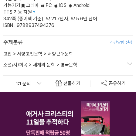
가능기기
크레마
PC
IOS
Android
TTS 기능 지원
342쪽 (종이책 기준), 약 21.7만자, 약 5.6만 단어
ISBN : 9788937494376
주제분류
신간알림 신청
고전
>
서양고전문학
>
서양근대문학
소설/시/희곡
>
세계의 문학
>
영국문학
선물하기
공유하기