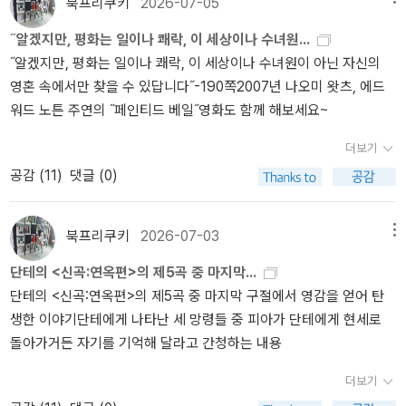
주기를 바랬기 때문이다. 그러나, 죽은 것은 개. 월터였다.인간, 키티
북프리쿠키
2026-07-05
사랑해서 여차직하면 가정 때려 치고 연인 또는 정부와 새살림 차릴
는 살아남는다.인간의 피에 흐르는 독이 인간을 문 개에게 퍼져서 결
˝알겠지만, 평화는 일이나 쾌락, 이 세상이나 수녀원...
인간들은 거의 없다. 부총독께서도 이하동문이라, 자기가 비록 키티
국 죽게 되는 것은 개.서둘러서 영국으로 돌아가는 길. 엄마가 죽었다
˝알겠지만, 평화는 일이나 쾌락, 이 세상이나 수녀원이 아닌 자신의
를 환장하게 사랑하지만 자식들 때문에, 다른 건 하나도 없고 그놈의
는 전보를 받고, 마침내 집으로 돌아와서 아버지를 만나게 된다. 그리
영혼 속에서만 찾을 수 있답니다˝-190쪽2007년 나오미 왓츠, 에드
자식들 때문에 이혼할 수 없단다. 아, 월터한테는 “넌 진정한 사랑이
고, 그간의 경험에서 얻은 통찰력으로 그동안 돈 벌어오는 기계로만
워드 노튼 주연의 ˝페인티드 베일˝영화도 함께 해보세요~
라는 걸 하나도 몰라!” 하면서 의기양양하게 각서를 받아올 것처럼 얘
생각했던 아버지를 다시 보게 된다. 그러고보면, 이것은 키티라는 여
기했는데 이제 쪽팔려 어떻게 하나, 이따위를 생각할 여력도 없다. 자
자의 성장소설이기도 하지만, 남편, 아버지라는 이름의 남자들의 애
더보기
신의 진짜 사랑을 배신당한 순간이라서. 코가 쭉 빠지고 눈물이 하염
환.. 이기도 하다.키티에게는 지루하고, 매력없는 남자였지만, 소설에
공감 (
11
)
댓글 (0)
없이 흘러 퉁퉁 부어버린 눈두덩을 하고 집에 오니, 이미 남편이 콜레
서 가장 매력적인 캐릭터는 월터 페인이다. '너를 사랑한 나를 경멸해'
라 지대로 향하는 마누라 짐도 싸놓은 상태. 멍청이인줄 알았더니 남
돌아오지 않는 사랑을 각오했지만, 그보다 더 가혹한 처지가 되었고,
편 월터는 총명하고, (자기 눈으로 볼 때만 빼고 남이 보면) 괜찮게 생
그런 처지로 만든 그녀를 사랑한 그 자신을 학대해서, 결국 자신을 내
북프리쿠키
2026-07-03
메뉴
겼고, 성실하고, 부드럽고, 어느 면으로 보나 존경할만한 인격체였던
팽개치고 마는 월터 페인. 이것이 여느 연애소설과 다른 점은 남자 주
단테의 <신곡:연옥편>의 제5곡 중 마지막...
거다. 이리하여 키티는 결혼생활도 망가져, 애인한테 버림받아, 그것
인공과 여자 주인공은 결코 사랑하지 않는다는 점이다. 그 점은.. 베일
단테의 <신곡:연옥편>의 제5곡 중 마지막 구절에서 영감을 얻어 탄
도 모자라 언제 죽을지도 모를 콜레라 창궐지역으로 자발적으로 떠나
을 벗은 인생과 상당히 닮아 있다.
생한 이야기단테에게 나타난 세 망령들 중 피아가 단테에게 현세로
지 않을 수 없는 상태로 치닫게 된다. 스토리는 여기까지. 몸의 작품들
돌아가거든 자기를 기억해 달라고 간청하는 내용
을 읽어보신 분은, 그의 작품을 절대로 이렇게 간단하게 설명할 수 없
다는 걸 이해하실 듯하다. 스스로 최고 신분이자 최고의 인격자인줄
더보기
알고 사는 천박한 의식을 가진 집단들. 그들 가운데 적어도 한 명은 고