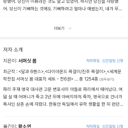
랑했어. 당신이 이류라는 것도 알고 있었어. 하지만 당신을 사랑했
어. 당신이 기뻐하는 것에도 기뻐하려고 얼마나 애썼는지, 내가 무지
하지 않다는 걸, 천박하지 않다는 걸, 남의 험담을 일삼지 않는다
는 걸, 그리고멍청하지 않다는 걸 당신에게 숨기기 위해 얼마나 애썼
더보기
는지생각하면 한 편의 코미디야. 당신이 지성에 얼마나 겁을 먹는
지 알고 있었기 때문에 나도 당신이 아는 다른 남자들처럼 당신에
게 바보처럼 보이려고 별짓을 다했어. 당신이 나와 결혼한 건 편해지
저자 소개
기 위해서라는 걸 아니까. 그래도 나는 당신을 너무나 사랑했기 때문
에 개의치 않았어. 내가 아는 한 대부분의 사람들은 누군가를 사랑
지은이:
서머싯 몸
저자파일
신간알림 신청
할 때 그 사랑에 보답받지 못하면불만을 품지만 나는 그러지 않았
최근작 :
<달과 6펜스>
,
<다이아몬드 목걸이/진주 목걸이>
,
<세계문
어. 당신이 나를 사랑해 주길 기대하지도 않았고 당신이 그래야 할 어
학전집 서머싯 몸 대표작 세트 - 전6권>
… 총 1254종
(모두보기)
떤 이유도 찾지 않았어. 내 자신이 매력적이라고 생각해 본 적은 없으
파리 주재 영국 대사관 고문 변호사의 아들로 파리에서 태어났다. 여
니까. 당신을 사랑할 수 있는 것에 감사하고 때때로 당신이 나로 인
덟 살 때 어머니가 죽고 2년 뒤에 아버지마저 죽자, 영국으로 건너가
해 행복하거나 당신에게서 유쾌한 애정의 눈빛을 느꼈을 때 황홀했
목사인 삼촌 손에 자랐다. 한동안 독일에서 유학 생활을 한 뒤 런던의
어. 나는 내 사랑으로 당신을 지루하지 않게 하려고 노력했어.
의과대학에 입학해 의사 자격을 취득했다. 1897년 첫 소설 《램버스
나는 그걸 감당할 수 없었기 때문에 당신이 내 애정에 참을성을 잃
의 라이자》가 엄청난 성공을 거두자, 용기를 내 전업 작가가 되었다.
기 시작하는 징조가 보이는지 언제나 조심했어. 대부분의 남편들
계속해서 소설, 희곡 등을 쓰다가 1907~1908년 희곡 네 편이 런던
옮긴이:
황소연
저자파일
신간알림 신청
이 권리로 여기는 걸 나는 호의로 받아들였어.˝