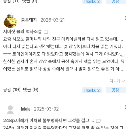
공감 (
11
)
댓글 (0)
난을 다 겪어내며 자신이 그동안 얼마나 천박한 짐승 같았는지를 인
식하게 되고, 그런 인식과정을 통해 스스로를 향상시킬 수 있게 된다.
붉은돼지
2026-03-21
메뉴
그러나 그게 쉬워? 아무리 도를 닦아도 비슷한 실수를 다시 겪을 수도
있는 것이 인생살이. 여기에 서머싯 몸의 진수가 있다. 그의 가차 없는
서머싯 몸의 역사소설
시각과 인간, 인간의 날것에 대한 지적. 이런 것들을 재미있고 즐겁게
요즘 시오노 할머니의 나의 친구 마키아벨리를 다시 읽고 있는데.....
감상하면서 스스로가 말한 “최고의 2류”라는 표현이 왜 나왔는지, 어
아니 다시 읽는다고 생각했는데....몇 장 읽어보니 처음 읽는 거였다.
떻게 확신을 가지고 자신을 그렇게 설명할 수 있었는지, 적어도 감을
ㅜㅜ 로마인이야기도 다 읽었다고 생각했는데 역시 그게 아니었다.,,,
잡을 수 있다.
한심한 인사가 혼자 상상 속에서 공상 속에서 책을 읽는 모양이다. 뭐
어쨌든 실제로 읽으나 상상 속에서 읽으나 많이 읽으면 좋은 거 아닌
가?????????????? 말인지 된장인지 참....그건 그렇고 소생이 말하
더보기
고자 하는 것은 그것이 아니옵고, 267쪽 쯤 읽으니 이런 대목이 나온
공감 (
19
)
댓글 (9)
다. 마키아벨리가 피렌체 공화국 외교관으로 발렌티노 공작 체사레
보르자를 만나러 이몰라에 가게 된다.......아몰라가 아니다. 아몰라 ㅎ
ㅎㅎㅎ 이 아몰라 아니 이몰라에서 마키아벨리가 3개월 정도 머무르
lalala
2025-03-02
메뉴
면서 그 유명한 <군주론>의 모델인 이 젊은 공작 체사레가 자신 영내
248p.미래가 이처럼 불투명하다면 그것을 결코 ...
반란자들을 어떻게 처리하는 지 목도하게 되는데,,,,,이 시기를 배경으
248p. 미래가 이처럼 불투명하다면 그것을 결코 졸 수 없는 것이 그
로, 마키아벨리를 주인공으로 서머싯 몸이 역사소설 <예나 지금이나