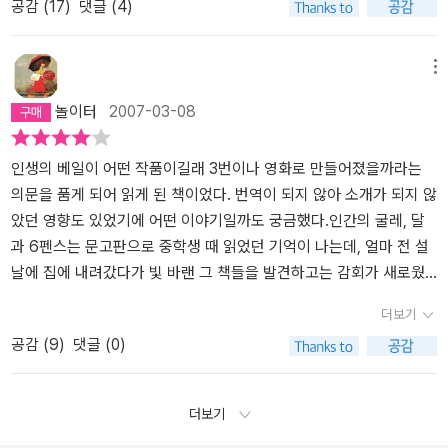
공감 (
17
)
댓글 (4)
딸들의 욕망의 수단으로 집안에서 그 존재감이 미미했던 아버지, 그
터. 키티가 처음부터 남편 월터를 사랑해서 결혼한 건 아니다. 어릴 적
염병이 창궐한 내륙으로 들어간다. 안온한 삶에서 위험한 삶으로 남
생이 먼저 결혼날짜를 잡게 된다. 다급함에 그녀에게 다가온 남자 월
아버지에게 용서를 구하며 자신에게 과거의 잘못을 보상할 기회를 달
에 그래도 조금은 대단한 가문의 돈 많은 집안의 총각한테 시집가기
편을 따라 떠난 젊은 아내는 주변의 죽음 가운데 무언가 깨달음을 얻
터 페인과 결혼하기로 한다.그와 결혼하고, 그가 일하는홍콩으로 가
라고 다시 한번 사랑할 기회를 달라고 눈물로 호소한다. 그리고 마지
위해 일찌감치 사교계에 데뷔를 했으나, 욕심 많은 엄마 가스틴 부인
는다. 자신의 어리석음을 자각하고, 자신의 딸에게는 의존적이지 않
게 된다.똑똑하고, 예민하며, 그녀를 너무나 사랑하기에 소심하고,항
메뉴
막으로 하는 말, '전 희망과 용기가 있어요.' (p.329) 첫 장면에서 자
의 눈부신 치맛바람 덕에 두 눈이 정수리 꼭대기까지 올라가 처음엔
은 삶을 주겠다고 결심하면서 맺는 이야기 속에서 나는 결혼에 대한
상 어느 정도의 거리를 둘 수 밖에 없는 월터를 그녀는 경멸하게 된다.
놀이터
2007-03-08
신의 불륜 현장이 들켰을까봐 조마조마 하며 깜짝 놀라던 그녀가 마
최고의 상대를 만나기 위해 조건을 따지느라 결혼을 늦췄지만, 어느
생각을 했다. 여성에게 어쩌면 강요,되는 정절의 의무는 결혼이란 계
그리고, 그녀 앞에 나타난 남자 ,부총독인 찰스 타운센드의 멋진 몸과
지막에 가서는 자신의 잘못과 어리석음을 깨닫고 희망과 용기를 가진
새 너무 나이를 먹어 아무도 쳐다보지 않는 상태가 됐을 때, 못생긴 외
약 가운데, 가장 중요한 부분이라고 생각하는 거다. 여전히 성교와 임
파란 눈,사교적인 매력에 푹빠져서 그를 사랑하게 된다.월터는 그녀
새로운 강인한 여인으로 다시 태어나는 모습은 참으로 기분좋은 결말
모 때문에 가스틴 부인의 눈 밖에 났던 동생 도리스가 먼저 준남작의
신을 떼어낼 수는 없고, 결혼이란 계약없이 태어나는 아이들은 보호
의 배신에 분노하고, 그녀를 콜레라가 창궐하고 있는 중국 변방의 메
인생의 베일이 어떤 작품이길래 3번이나 영화로 만들어졌을까라는
이다. 그렇지만 이런 결말이 유치하지 않고 억지스럽지 않은 건 바로
아들과 약혼을 한다. 그리하여 동생보다 늦은 결혼을 할 수 없다는 쓸
자가 줄어드는 만큼 위태롭다. 아이를 원했던 여성인 내가, 그 아이가
이탄푸로 데려간다. 서로에게 씻을 수 없는 상처를 입혔고, 키티는 믿
의문을 품게 되어 읽게 된 책이었다. 번역이 되지 않아 소개가 되지 않
서머셋 몸이기에 가능한 것이 아닌가 싶다.
데없는 오기가 생겼을 때, 딱 맞춤하게 나타난 이가 바로 지금 남편 월
자신의 아이라는 보증을 원하는 남자와 종신의 계약을 체결한다면,
었던 찰스에게마저 배신당한 아픔으로 자살과도 같은 여행길에 오르
았던 영향도 있었기에 어떤 이야기일까도 궁금했다.인간의 굴레, 달
터 페인이었던 거다. 역시 인생에서는 타이밍이 아주 중요하게 작용
그 안에서 서로가 져야 하는 책임은 그런 거라는 생각이 드는 거다. 결
게 된다.그곳 수녀원에서 수녀를 보고 감명받아 헌신하며, 지금까지
과 6펜스는 문고판으로 중학생 때 읽었던 기억이 나는데, 얼마 전 설
할 때가 종종 있다. 월터 페인은 아내 키티가 자신을 전혀 사랑하지 않
혼은, 미래를 아이를 위한 계약이지 나를 위한 계약이 아니라고 나는
살아온 것과 다른 인생에 눈을 뜬다.그렇고 그런 연애소설로 보였던
날에 집에 내려갔다가 빛 바랜 그 책들을 발견하고는 감회가 새로웠
는다는 걸 알지만 자기가 아내를 숭배할 정도로 사랑하기 때문에 살
생각하고 있다. 그 계약을 나나 상대에게도 의미있게 하는 것은 서로
이야기는 키티의 성장소설이고, 이런저런의미와 이야기들을 담고 있
었다. 속도감 있게 쉽게 읽히는 책이었다. 그만큼 인물들의 감정을 따
더보기
면서 점점 좋아지리라는 희망으로 아내에게 친절하고 예절바르게 대
를 이해하고 존중하는 가운데 가능하다.
다.이런저런 경험들은 그녀를 분명 성장시켰지만, 그녀의 솔직하고,
라가기가 쉬웠다.얼굴에서 드러나는 표정으로 감정을 읽는 부분에 상
공감 (
9
)
댓글 (0)
한다. 무슨 뜻이냐고? 키티 입장에선 진짜 재미없는 남자라는 말. 이
풍부한 감성은 처음부터 끝까지 변함없다.키티는 가해자이자 피해자
당한 공감이 갔다. 타인과 타인이 만나서 소통한다라는 것이 얼마나
들은 결혼하고 곧바로 남편의 직장이 있는 홍콩으로 떠나 키티는 그
이고, 월터는 피해자이자 가해자였다.책의 원제는P.B.셀리의 소네트
어려운가 하는 것도.사랑이라는 감정만으로, 믿음이라는 신뢰만으로
곳 사교계에서 새로이 등장한 별이 되고, 키 크고 잘생기고, 운동 잘하
에서 따온 'Painted Veil' 이다.이 제목은 여러가지 의미로 해석이 가
소통이 되는 것도 아님을.키티는 자신을 숨길 줄 모르는 아주 솔직한
더보기
고, 덩치 좋고, 권력까지 있는 찰스 타운센드가 모습을 드러내자 약간
능한데, 첫째로, 베일은 보통 하얗다. 순결한 신부를 상징하는 베일이
여성이다. 어쩌면 아주 순진한 것인지도 모르겠다.빈틈을 보여 그 빈