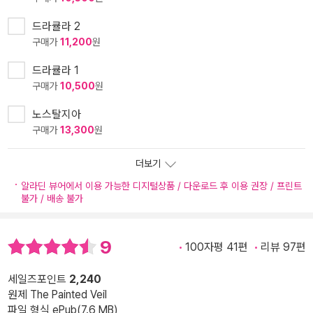
드라큘라 2
구매가
11,200
원
드라큘라 1
구매가
10,500
원
노스탈지아
구매가
13,300
원
더보기
알라딘 뷰어에서 이용 가능한 디지털상품 / 다운로드 후 이용 권장 / 프린트
불가 / 배송 불가
9
100자평 41편
리뷰 97편
세일즈포인트
2,240
원제 The Painted Veil
파일 형식 ePub(7.6 MB)