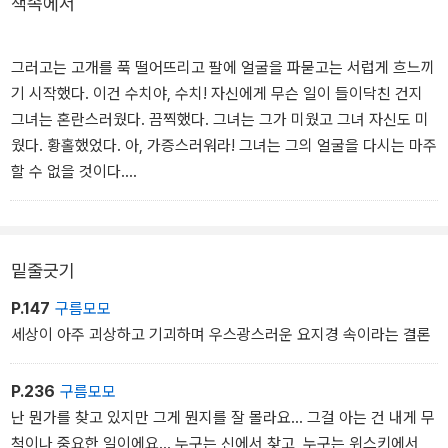
책속에서
그러고는 고개를 푹 떨어뜨리고 팔에 얼굴을 파묻고는 서럽게 흐느끼
기 시작했다. 이건 수치야, 수치! 자신에게 무슨 일이 들이닥친 건지
그녀는 혼란스러웠다. 끔찍했다. 그녀는 그가 미웠고 그녀 자신도 미
웠다. 황홀했었다. 아, 가증스러워라! 그녀는 그의 얼굴을 다시는 마주
할 수 없을 것이다.
찰스는 너무나 옳았다. 무가치한 그녀와, 그가 결혼하지 않은 건 그로
서는 당연했다. 그녀가 매춘부보다 나은 게 뭐란 말인가. 아니, 더 형
밑줄긋기
편없지. 최소한 그 가여운 여자들은 빵을 위해서 자신을 내준다. 그것
도 도로시가 그녀를 받아준 이 집에서! 슬픔과 비통함은 또 어쩌고! 그
P.147
구름모모
녀의 어깨가 흐느낌으로 흔들렸다. 이제 모든 것이 다 끝장이다. 그녀
세상이 아주 괴상하고 기괴하며 우스광스러운 요지경 속이라는 결론
는 자신이 변했다고 생각했었고, 자신이 강하다고, 독립한 여성으로
서 홍콩으로 돌아왔다고 생각했었다. - 본문 76쪽에서
P.236
구름모모
난 뭔가를 찾고 있지만 그게 뭔지를 잘 몰라요... 그걸 아는 건 내게 무
척이나 중요한 일이에요... 누구는 신에서 찾고, 누구는 위스키에서,