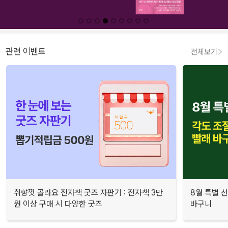
관련 이벤트
전체보기
취향껏 골라요 전자책 굿즈 자판기 : 전자책 3만
8월 특별 선
원 이상 구매 시 다양한 굿즈
바구니