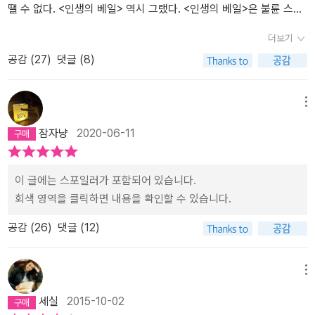
땔 수 없다. <인생의 베일> 역시 그랬다. <인생의 베일>은 불륜 스토
리다. 불륜에 관한 소설이나 영화는 처음 보는 거 같다. 불륜이 이렇게
더보기
재밌다니!!! 전혀 몰랐다. 불륜 스토리인 <보바리 부인>에 대해 큰 관
공감 (
27
)
댓글 (8)
심이 없었는데 이 책을 읽고 관심이 커졌다. <보바리 부인> 어서 읽어
봐야겠다. 불륜이 왜 재밌을까 생각해봤다. 일단 몰입, 공감이 엄청나
게 잘 된다. 불륜에 대한 관심은 인간의 본성에 새겨진 특성이라 생각
메뉴
한다. 불륜은 인간의 생존과 번식에 중대한 문제다. 작가는 인간 본성
잠자냥
2020-06-11
의 미묘하고 깊숙한 곳까지 거침없이 묘사한다. 술술 읽히는 그의 글
솜씨는 사실감과 현장감을 부여한다. 대략적인 줄거리를 소개하자면
이렇다. 사랑없이 결혼한 여주인공은 불륜을 저지르고 만다. 여주인
이 글에는 스포일러가 포함되어 있습니다.
공을 사랑했던 남주인공은 깊은 상처를 입는다. 남주인공은 여주인공
회색 영역을 클릭하면 내용을 확인할 수 있습니다.
을 데리고 페스트가 창궐하고 있는 도시로 간다. 남주인공은 의사이
공감 (
26
)
댓글 (12)
다. 페스트 속에서 여주인공은 심적 변화를 겪게 되고. 자세한 이야기
는 꼭 읽어보시길!
메뉴
세실
2015-10-02