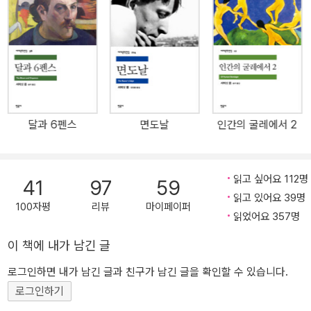
오지로 데려간다. 월터가 배신감과 증오, 사랑 사이에서 고뇌하는 사
이 키티는 삶의 새로운 국면에서 정신적 으로 성장한다. 서머싯 몸은
학창 시절 단테의 「신곡」 연옥편에 나오는 피아의 이야기에 매료되었
고, 중국 여 행 경험을 토대로 세련되고 현대적인 20세기 피아 이야기
를 창조했다. 『인생의 베일』은 허영 과 욕망이라는 굴레를 극복해 나
가는 키티의 힘겨운 성장을 통해 진정한 사랑, 용서와 화해, 그리고 삶
의 의미를 되짚는 감동적인 러브 스토리다. 서머싯 몸의 소설들은 인
달과 6펜스
면도날
인간의 굴레에서 2
간 본성에 대 한 깊은 통찰을 주며 감동적이고 무엇보다도 재미있기
때문에 세대를 초월해 널리 읽힌다. 특히 『인생의 베일』은 보다 보편
적인 주제를 다루는 현대적이고 감각적인 작품이다. ▶ 키티는 사방
읽고 싶어요 112명
41
97
59
에 깔린 죽음의 공포와 싸우는 과정에서 다양한 인간의 삶과 가치관
읽고 있어요 39명
을 체험 하고 편협했던 시각에서 벗어나 정신적으로 성장한다. 그리
100자평
리뷰
마이페이퍼
읽었어요 357명
고 광대한 자연 앞에서 용서 라는 실마리를 찾음으로써 속박처럼 자
신을 얽매었던 잘못된 사랑의 굴레를 벗어던지고 스스로 상처를 치유
이 책에 내가 남긴 글
한다. ─ 황소연, 「작품 해설」에서
로그인하면 내가 남긴 글과 친구가 남긴 글을 확인할 수 있습니다.
로그인하기