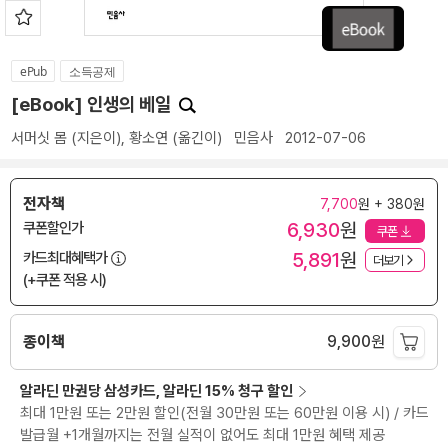
ePub
소득공제
[eBook] 인생의 베일
서머싯 몸
(지은이),
황소연
(옮긴이)
민음사
2012-07-06
전자책
7,700
원 + 380원
6,930
원
쿠폰할인가
쿠폰
5,891
원
카드최대혜택가
더보기
(+쿠폰 적용 시)
종이책
9,900
원
알라딘 만권당 삼성카드, 알라딘 15% 청구 할인
최대 1만원 또는 2만원 할인(전월 30만원 또는 60만원 이용 시) / 카드
발급월 +1개월까지는 전월 실적이 없어도 최대 1만원 혜택 제공