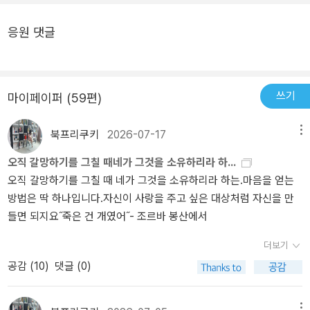
의 망설임, 정말 약간의 망설임 끝에 기꺼이 불륜의 꿀통에 빠져버린
painted되었다는 것은 타락, 또는 변질했다는 의미로 생각해볼 수 있
틈을 찰스에게 내어주게 되었고, 다시 그에게 무너진 키티를 보면서
다. 문제는 상대인 찰스를 진정으로 사랑하게 된 것. 그래서 차라리 대
다.키티와 찰스는 불륜을 저지르고, 월터 역시 키티를 죽음으로 몰아
머리로는 안 되는 것을 알지만 감정이 따라가지 못할 때가 많아서 사
응원 댓글
낮의 밀회를 남편에게 들킨 일이 오히려 전화위복이 될지도 모르는
가려했다는 점에서 면죄부를 받을 수 없다.또 하나는 베일을 환상으
람들은 많은 실수를 범하게 되는 게 아닌지라는 생각을 해본다. 많은
일. 자연스럽게 남편한테 이혼당하면, 찰스 역시, 이름도 후진 여자 도
로 보는것이다. 인간이 또 다른 인간에 대해, 세상에 대해 가지고 있는
일들을 겪고 난 후에 키티가 얻게 되는 깨달음은 살아가면서 솔직함
로시(그래, 많고 많은 이름 중에 지금이 어느 시대라고 도로시야, 도
환상, 기대, 선입견,등등이것을 벗겨내면 드러나는 것은진실, 혹은 또
만이 최선이 아니라는 것은 아닐지…. 그러나 솔직해졌을 때 얻게 되
로시가!)와 이혼을 감행해 남은 인생, 둘이 행복하게 살 수 있으리란
다른 인생, 혹은 죽음.아마 painted veil이라는 제목을 인생의 베일로
는 것들도 있다라는 것을 아버지와의 대화에서 보여준다. 눈시울이
쓰기
마이페이퍼 (59편)
희망을 가질 수 있을까? 어느 날, 월터가 키티에게, 키티와 찰스를 간
바꾼 것은 두번째 의미이지 않을까. 인생의 베일을 벗고 진실을 보는..
뜨거워졌다.눈물이 책장에 떨어지고, 눈물 때문에 글자가 잘 보이지
통죄로 고소하겠다고 선언한다. 1920년대 홍콩엔 간통죄가 있었나
때로, 진실은 잔인하다. 월터는 그녀가 그를 사랑하지 않는 것을 알면
도 않았다.나 자신도 키티처럼 아버지와 그렇게 대화를 나눠본 적이
북프리쿠키
2026-07-17
메뉴
보다. 월터 여보, 남자가 돼서 그러지 말고 깨끗하게 이혼해주면 안 될
서, 그녀와 결혼했다. 결국, 그녀의 두번의 배신으로 만신창이가 된다.
없기 때문이다.고전들이 현대에서 사랑을 받는 이유는 시대가 변해도
오직 갈망하기를 그칠 때네가 그것을 소유하리라 하...
까? 여태 산 정을 봐서 그 정도는 해줄 수 있는 거 아냐? 영국의 천한
키티는 찰스를 진심으로 사랑하고, 그도자신을 사랑한다는 것을 의심
인간이 가지고 있는 가장 약한 부분을 밖으로 끄집어 내고 있기 때문
오직 갈망하기를 그칠 때 네가 그것을 소유하리라 하는.마음을 얻는
부르주아의 의견은 그랬다. 월터가 픽 웃으면서, 조건을 하나 제시한
치 않는다.진실은 그녀는 그의 불륜상대일뿐이다. 찰스는.. 그는 인생
이 아닐까한다. 사람들이 겪는 갈등들은 감정에 기초하고, 그 감정들
방법은 딱 하나입니다.자신이 사랑을 주고 싶은 대상처럼 자신을 만
다. “타운센드 부인이 그녀의 남편과 이혼하겠다는 확답을 내게 주고,
이 그냥 가식이다.후반부에는 많은 죽음이 나온다.콜레라가 창궐하는
은 현대에도 그리고 미래에도 인류가 존재하는 한 사라질 수 없기 때
들면 되지요˝죽은 건 개였어˝- 조르바 봉산에서
법원으로부터 두 사람의 이혼 확정 명령이 내려지고 나서 일주일 안
그 도시에서 수녀도 죽고, 마을 사람들도 계속 죽고,병사도 죽고, 월터
문에…그리고 인류는 좀더 현명해지기를 원하므로….
에 그가 당신과 결혼하겠다고 내게 서면 동의를 한다면 그렇게 해주
도 죽는다.월터의 마지막 말은 '죽은 것은 개였어'그녀의 친구였던 워
더보기
지.” 조건을 만족시키지 못하면? 콜레라가 창궐하고 있는 산골 오지
딩턴의 입을 통해 그것이 골드 스미스의 '미친 개의 죽음에 관한 애가'
공감 (
10
)
댓글 (0)
로 나와 함께 가주셔야겠어. 키티가 당장 부총독 사무실로 쫓아가 아
임을안다. 의미심장하지 않을 수 없다. 키티를 메이탄푸로 데려온것
이고 영감, 나 이제 큰일이오. 제발 어서 빨리 각서 한 장 써주셔야겠
은세균학자로서 평생을 바쳐 온 월터가,바로 그 세균이 키티를 죽여
소. 하며 사정을 설명한다. 근데 세상의 바람피는 남자들, 진짜 상대를
메뉴