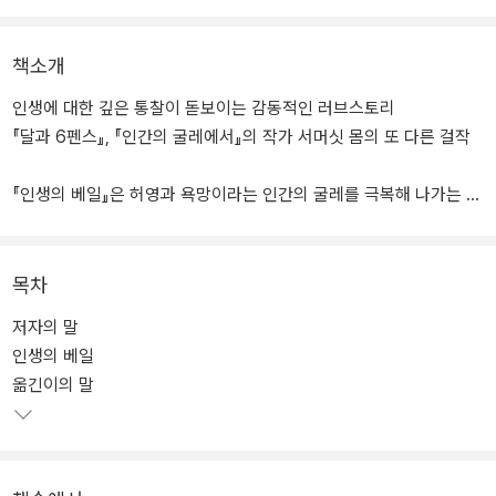
책소개
인생에 대한 깊은 통찰이 돋보이는 감동적인 러브스토리
『달과 6펜스』, 『인간의 굴레에서』의 작가 서머싯 몸의 또 다른 걸작
『인생의 베일』은 허영과 욕망이라는 인간의 굴레를 극복해 나가는 주
인공 키티의 힘겨운 성장을 통해 진정한 사랑, 용서와 화해, 그리고 삶
의 의미를 되짚는 감동적인 대서사시다. 인간 본성에 대한 서머싯 몸
특유의 깊은 통찰이 돋보이는 소설로서, 서머싯 몸의 독자들을 실망
목차
시키지 않을 우리 시대의 고전이다. 세 번씩이나 영화화된 이 소설은
저자의 말
2007년 개봉한 영화 ｢페인티드 베일｣의 원작이다.
인생의 베일
옮긴이의 말