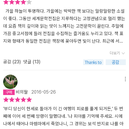
가을 하늘이 투명하다. 가을에는 딱딱한 책 보다는 말랑말랑한 소설
이 좋다. 그동안 세계문학전집은 지루하다는 고정관념으로 멀리 했는
데 요즘 책의 깊이와 읽는 맛이 느껴지는 고전문학이 끌린다. 주말에
가끔 중고서점에 들러 전집을 수집하는 즐거움도 누리고 있다. 책 표
지와 형태가 동일한 전집은 책장에 꽂아두면 빛이 난다. 최근에 서머
싯 몸의 ‘인생의 베일(민음사)’을 읽었다. 서머싯 몸은 의학을 전공했
더보기
지만 소설가의 꿈을 키웠다. 그의 대표작은 ‘달과 6펜스’, ‘인간의 굴
공감 (
23
)
댓글 (13)
레’, ‘면도날’ 등이 있다. 철학자 강신주는 ‘감정수업’에서 잔혹함에 대
한 감정을 다루면서 이 소설을 예시로 들었다. 주인공 키티는 바람둥
이 찰스와 외도한 사실이 들통 나자, 남편 월터에게 그동안 당신을 사
메뉴
랑한 적이 없다고 도리어 화를 낸다. 아내의 외도와 당당함에 화가 난
비의딸
2016-05-26
월터는 그녀에게 잔인한 말을 한다. “나는 당신에 대해 환상이 없어.
나는 당신이 어리석고 경박한 데다 머리가 텅 비었다는 걸 알고 있었
어. 하지만 당신을 사랑했어. 당신의 목적과 이상이 쓸데없고 진부하
'부디 당신이 현세로 돌아가 이 긴 여행의 피로를 풀게 되거든,' 두 번
다는 것도 알고 있었어. 당신이 이류라는 것도 알고 있었어. 하지만 당
째에 이어 세 번째 망령이 말했다네. '나 피아를 기억해 주세요. 시에
신을 사랑했어.” 결국 월터는 키티에 대한 복수와 잔혹함으로 콜레라
나에서 태어나 마렘마에서 죽었나니, 그 경위는 보석 반지로 나를 아