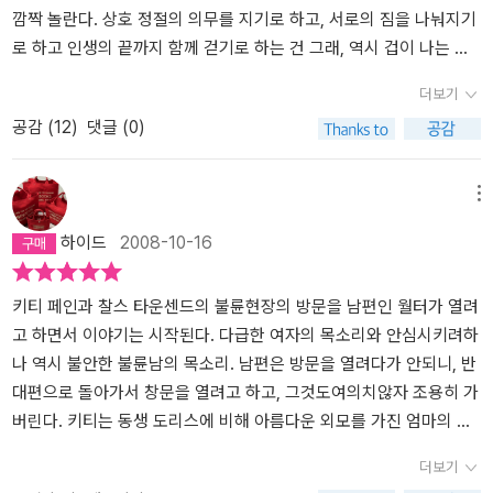
벌지 못한 까닭에 아내와 딸들로 부터 무언의 경멸을 감수했던 키티
것이다. 또한 엄마인 가스틴 부인은 자신의 만족스럽지 못한 삶을 딸
거론한 <신곡>, <파우스트> 등과 어깨를 견준다고 얘기하긴 조금, 아
깜짝 놀란다. 상호 정절의 의무를 지기로 하고, 서로의 짐을 나눠지기
의 아버지가 아내의 죽음 후 자유를 찾아 떠나고자 하는 장면에서는
들을 좋은 곳에 시집 보냄으로써 보상받으려 한다. 특히 두 딸 중 더
주 조금, 그렇지 않나? 아, 오해 마시라. 난 <신곡>과 <파우스트>를
로 하고 인생의 끝까지 함께 걷기로 하는 건 그래, 역시 겁이 나는 일
어떤 해방감을 느꼈다. 배우자 사망은 스트레스 지수를 가장 높인다
아름답고 매력적인 키티에게 '타산적인 애정'을 쏟았으니 키티가 이렇
위대할지는 모르지만 앞으로 남은 생애 동안 다시는 읽지 않을 책으
이다. 나는 결혼에 환상이 없어서 오히려 쉽게 결혼한 것도 같다. 회사
더보기
는 데, 이들의 경우는 전혀 아닌 것 같다. 반대로 키티의 엄마는 어땠
게 자란 것도 당연하지 않겠는가. 서머셋 몸은 남편의 성공을 통해서
로 일찌감치 선언한 바 있다. 그러나 몸의 소설들은 그렇지 않다. 새털
에서 여자들이 모여 왜 결혼했는가,를 주제로 말할 때, 나는 명쾌하게
공감 (
12
)
댓글 (0)
을까. 자신보다 남편이 먼저 죽었다면 그녀 역시 해방감에 몸을 떨었
만 자아실현을 하려는 당시의 여자들이 못마땅하게 생각했던것 같다.
같은 여생 중에 하필 심심한 날이 있으면 기꺼이 책장에서 다시 꺼내
아이가 갖고 싶어서,라고 대답했다. 사랑이나, 사랑하는 사람과 헤어
을까? 이쯤되면 남녀를 결혼으로 묶는 것은 매우 실용적인 제도임에
<달과 6펜스>에서도 남자만 바라보는 독립적이지 못한 여자들을 안
읽어볼 만하니까. 이 책도 재미 측면에선 시작부터 보통이 아니다. 두
지기 싫어서는 나의 이유가 아니었다. 뭐 사는 거야 살면 되잖아? 그
도 불구하고, 인간적인 면에서는 몹시 몹쓸 것이지 말입니다.
좋게 생각하는 그의 생각이 드러났던게 언뜻 기억난다. 역병의 한 가
영국인, 한 명은 ‘키티’라는 이름의 스물여섯 먹은 새댁. 또 한 명은 마
런데 아이를 갖는 건 뭔가 강경한 계약이 필요해,라는 태도가 내게 있
메뉴
운데서 이성을 잃지 않고 죽어가는 병사들과 고아들을 돌보는 수녀들
흔 살의 건장하고 멋지게 생긴 찰스 타운센드. 현재 직함이 영국령 홍
었다. 아마도 영화가 개봉할 즈음 책을 사서 읽은 거 같다. 무언가 젊
하이드
2008-10-16
을 보며 키티는 무한한 경외심과 알 수 없는, 그러나 자신에게는 없는
콩의 부총독. 못하는 운동이 없고, 진정한 춤꾼에다가 능수능란한 화
은 여성에게 주는 교훈서 같은 인상을 받는다. 아름다움과 젊음으로
무언가를 느낀다. 호기심으로 갔던 수녀원에서 깊은 인상을 받은 키
술을 겸비한 최고의 남자, 라고 흔히들 여자가 오해하는 멋쟁이 신사.
자신만만하던 여성이 당시의 결혼적령기를 이미 넘기고 점점 자신감
티는 수녀들이 남편인 월터를 존경하고 높이 평가함을 알게 되고 그
두 남녀의 공통점은 영국의 자본주의가 만든 최고의 속물들이란 거.
이 떨어지는 와중에 그래도 자신의 여동생보다 먼저 결혼하려고 마침
키티 페인과 찰스 타운센드의 불륜현장의 방문을 남편인 월터가 열려
동안 월터를 경멸했던 자신을 경멸스러워한다. 키티의 깨달음과 반
한낮의 키티의 침실에서 땀을 뻘뻘 흘리며 몸body의 즐거움을 누리
맞게 청혼한 남자와 결혼을 한다. 다행히 나쁘지 않은 남자였는데, 사
고 하면서 이야기는 시작된다. 다급한 여자의 목소리와 안심시키려하
성. 그리고 월터의 용서. 낯선 오지에서 둘의 사랑을 확인하고 다시 홍
고 있다가, 엑스터시의 변곡점에서 그만 키티가 누군가에 의하여 닫
랑의 열정과 사교적인 능숙함, 친절한 말 따위를 원하는 여자에게는
나 역시 불안한 불륜남의 목소리. 남편은 방문을 열려다가 안되니, 반
콩으로 돌아와 잘 살길 바라며 책장을 비교적 빠르게 넘겼는데...삶의
힌 방문의 손잡이가 움직이는 소리 비슷한 걸 듣는 것으로 흥미진진
지나치게 진지한 남자여서 여자는 바람을 피운다. 이미 결혼했고 아
대편으로 돌아가서 창문을 열려고 하고, 그것도여의치않자 조용히 가
의미, 진정한 의미의 통찰은 이렇게 쉽고 단순하게 오는게 아니라고
한 소설은 시작한다. 누구지? 몸body의 대화는 이쯤에서 저절로 식
이까지 있는 남자와 이것은 사랑이라는 확신에 차서 어리석은 정사를
버린다. 키티는 동생 도리스에 비해 아름다운 외모를 가진 엄마의 스
서머셋 몸은 보여준다. 마지막 영국으로 돌아와 엄마는 돌아가시고
어버리고 키티의 남편이자 세균학자인 월터가 아닐까 의심이 들지만,
나누고는 남편의 조롱을 받는다. 남편은 극진히 사랑했으나 정절의
타였다. 좋은 집안의 돈 많고, 키크고 잘 생긴 남자와 사랑에 빠져서
더보기
홀로 남은 아버지와 만나 나누는 대화는 매우 감동적이다. 어머니와
이 시간에 그는 언제나 연구실에 박혀 현미경에 두 눈을 대고 있을
의무를 저버린 자신의 아내를 데리고 안전한 식민지 도시를 떠나 전
결혼하기를 바라며 가장 꽃다운 나이를 다보내고, 결국은 그녀의 동