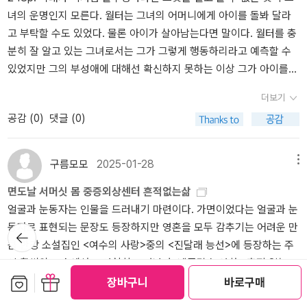
녀의 운명인지 모른다. 월터는 그녀의 어머니에게 아이를 돌봐 달라
(then and now)>를 썻다는 것이다. 아아 나 역사소설 좋아하는
고 부탁할 수도 있었다. 물론 아이가 살아남는다면 말이다. 월터를 충
데....이런 게 있었으면 몰랐을 리 없는데 하며 찾아보니 아직 국내 번
분히 잘 알고 있는 그녀로서는 그가 그렇게 행동하리라고 예측할 수
역된 것은 없는 모양이다. 몸은 스파이 소설도 쓰고(진짜 스파이 활동
있었지만 그의 부성애에 대해선 확신하지 못하는 이상 그가 아이를
도 하고,,,) 역사소설도 쓰고, 희곡도 쓰고, 멜로도 쓰고, 에로도 쓰
친절하게 맡을 가능성을 배제할 수 없었다. 월터가 어떤 상황에서든
고...ㅎㅎ 이건 아니고..... 무엇보다 장수하고.....만세!! 정말 재주가 많
더보기
존경스럽게 행동할 것이라는 점은 믿을 만했다. 이타성과 신의, 지성
고 복받은 사람인 모양이다. 어쨋거나 저쨌거나 이 책, <예나 지금이
공감 (
0
)
댓글 (0)
과 감성 등 위대한 품성을 갖춘 그를 사랑하지 못한다니 안타까운 일
나>, <그때나 지금이나>, <그때 그리고 지금> 이거 빨리 번역되어 나
이었다.
왔으면 좋겠다. 어쩌면 혹시 지금 이 시각 어딘가에서 한창 꿍꿍거리
며 출판 작업을 하고 있는 지도 모른다는 상상을 해본다...... 그러다가
구름모모
2025-01-28
메뉴
저러다가 나중에 또 혹시 나 이 소설 읽었다는 상상도 하게 될지 모르
면도날 서머싯 몸 중증외상센터 흔적없는삶
지....그거 재미있어,,,,마키아벨리 나오는 소설이잖아!! 어쩌고 하면
얼굴과 눈동자는 인물을 드러내기 마련이다. 가면이었다는 얼굴과 눈
서.. ㅎㅎㅎ
동자로 표현되는 문장도 등장하지만 영혼을 모두 감추기는 어려운 만
뒤로가
기
큼 한강 소설집인 <여수의 사랑>중의 <진달래 능선>에 등장하는 주
인 황씨의 모습에서도 여실히 드러난다. ​​넷플릭스 영화 <흔적 없는
보관함담기
선물하기
삶>에서도 다르지가 않다. 참전한 군인의 황폐한 영혼을 다루는 영화
장바구니
바로구매
를 보면서 서머싯 몸 작가의 <면도날> 세계문학전집 소설이 생각나