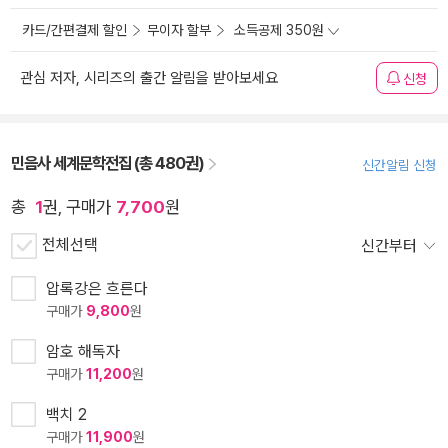
카드/간편결제 할인
무이자 할부
소득공제 350원
관심 저자, 시리즈의 출간 알림을 받아보세요
신청
민음사 세계문학전집 (총 480권)
신간알림 신청
총
1
권, 구매가
7,700
원
전체선택
신간부터
압록강은 흐른다
구매가
9,800
원
암호 해독자
구매가
11,200
원
백치 2
구매가
11,900
원