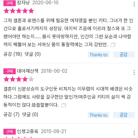
잠자냥
2020-06-10
메뉴
그저 결혼과 로맨스를 위해 필요한 여자였을 뿐인 키티. 그녀가 한 인
간으로 홀로서기까지의 성장담. 마지막 즈음에 이르러 찰스와 또 그
랬어야만 하는지..... 몹시 못마땅하지만, 인간의 그런 모순과 나약함
까지 꿰뚫어 보는 서머싯 몸의 통찰력에는 그저 감탄만.
공감 (
18
)
댓글 (0)
대아재산책
2018-06-02
메뉴
결혼이 신분상승의 도구인듯 비쳐지는 이무렵의 시대적 배경은 비슷
하다.그럼에도 사랑을 갈구한단 말인가!여주인공 키티의 삶이 썩 감
동적이진 않다.씁쓸할뿐이다.
공감 (
7
)
댓글 (0)
인생고종욱
2015-08-21
메뉴