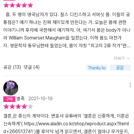
사는 남자에게 사랑 대신 경멸을 느끼는 불행 속에 찾아든 사랑이라
다. 만약 키티가 따라가지 않겠다면 불륜으로 고소를 하겠다는 월터
니, 그 무엇이 아까울까. 당신은 사랑이 뭔지 몰라. 찰스와 내가 서로
의 협박에 키티도 함께 갈 수밖에 없다. 그리고 이야기는 오색의 베일
흠. 두 명의 영국남자가 있다. 찰스 디킨스하고 서머싯 몸. 이들의 공
를 얼마나 간절하게 사랑하는지 짐작조차 못할걸. 중요한 건 바로 그
painted veil 처럼 다채롭게 전개된다. 허영으로 가득찬 키티라는 여
통점은? 얘기 하나는 진짜 재미있게 만든다는 거. 오늘은 몸에 관한
것뿐이에요. 우리의 사랑을 위한 희생쯤은 식은죽 먹기에요. 어리석
인이 남편에게 불륜을 들키고 질병과 죽음이 도사리고 있는 낯선 오
이야기니까 후자에 국한해서 얘기하자. 아, 여기서 몸은 body가 아니
고 경박하며 머리가 텅비도록 사교밖에 즐길 줄 모르게 길들여져 왔
지에 가서 다양한 인간의 삶을 체험하고 그 과정에서 자신이 그동안
라 William Somerset Maugham을 일컫는다. 이하 몸도 마찬가
던 그시대의 일반적인 여자인 키티가 콜레라로 온통 죽음의 도시가
얼마나 어리석고 부끄러운 삶을 살았는지 깨닫는다는게 이 소설의 간
지. 영문학자 동무님한테 들었는데, 몸이 자칭 “최고의 2류 작가”란
된 오지에서 새롭게 갱생했다는 이야기보다, 아내와 딸을 위해 자신
략한 줄거리이다. 키티는 월터가 자기를 사랑했기에 스스로를 경멸
다. 전적으로 동의. 최고의 2류면, 웬만한 1류는 그냥 찜 쪄 먹는다는
더보기
을 죽이고 돈벌이 기계로만 취급되었던 아버지와 키티가 화해하는 장
한다는 말을 듣고 다음과 같이 말한다. '그건 부당해요. 내가 어리석고
거 아냐? 여기서 몸이 말하는 1류는 뭘까? <신곡>이나 <파우스트>
공감 (
13
)
댓글 (4)
면보다, 키티가 찰스를 천상의 남자로 여기며 사랑하고, 결국에는 그
경박하고 천박하다고 해서 날 비난하는 건 공평하지 않아요. 난 그렇
또는 <안나 카레니나>를 쓴 작가들을 지칭하는 거 아닐까? 스스로 그
불륜이 들통날까봐 가슴떠는 장면이 너무도 절절하게 느껴졌다. 사랑
게 자랐어요. 내가 아는 모든 여자들은 다 그래요. (...)난 그냥 예쁘고
들과 비교하기 좀 뭐하니까 조금 낮춰서 “최고의” 2류라고 선언함으
에 빠진, 혹은 불륜에 빠진, 그리고 그 잘못된 사랑이 들통났을 때의
명랑해요. 장터 노점에서 진주 목걸이나 담비 외투를 찾지 마요.' (p.1
로써, 나름대로 가오를 세웠으리라. 시선을 영국문학으로만 돌려보
메뉴
불안한 여자의 심리묘사가 자못 황홀할 정도다. 남자인 서머셋 몸은
82) 사실이다. 키티는 이런 환경에서 자라왔다. 야심많고 엄격한 그
면, 몸은 자신을 최고의 2류라고 함으로써 이렇게 말하고 있는 거다.
별족
2021-10-19
어찌 이리도 여자의 심리를 잘 아는 것일까. <세설>의 작가 다니자키
녀의 엄마는 출세에 대한 의지가 없는 하급 변호사인 남편을 경멸한
“셰익스피어는 모르겠고, 어쨌든 그이 다음으론 내가 최고다!” 사실
준이치로에게도 똑같은 경탄을 했었는데, 내 주변엔 왜 이런 남자가
다. 그러나 자신의 성공이 오직 남편에게 달려있다는 사실에 그를 출
몸의 작품 가운데 우리나라에서 널리 읽히는 것들을 보면, <인생의
없는 것일까. 이토록 여자를 잘 아는 남자와 연애를 한다면 행복할까?
세시키기 위해 '가차없이 들볶는다'. 이런 엄마를 보며 자란 딸들은 아
굴레에서>, <달과 6펜스>, <면도날>, 그리고 이번에 읽은 <인생의
결혼,은 종신의 계약이다. 변호사 유튜버의 '결혼은 신중하게, 이혼은
아니 오히려 매사 너무 빤하게 들여다 보이는 속마음 때문에 애를 태
버지를 '수입의 원천 이외에 다른 존재로는 여기지' 않는다. 아버지의
베일> 정도. 뭐 검색해보면 다른 작품들도 몇 개 더 있긴 하지만. 몸의
신속하게'( https://www.aladin.co.kr/shop/wproduct.aspx?ItemI
우게 될까? 한편, 한평생 돈벌이 기계로 봉사하고서도 더 많은 돈을
존재란 가족에게 필요한 것을 제공해주는 수단일 뿐 그 이상은 아닌
팬 또는 지지자들에게는 미안한 말씀이긴 하나, 이 작품들을 위에서
d=266513741 )를 후닥닥 넘겨 읽으면서, 결혼이 얼마나 무거운지,