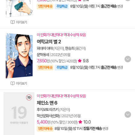
8월 10일 (월) 아침 7시
출근전 배송
양탄자배송
주말특급
변경
미리보기
이 만화가 대단하다! 역대 수상작 모음
여학교의 별 2
와야마 야마
(지은이),
현승희
(옮긴이)
문학동네
|
2022년 05월
7,650
9.8
원 (10% 할인 / 420원)
8월 10일 (월) 아침 7시
출근전 배송
양탄자배송
주말특급
변경
미리보기
이 만화가 대단하다! 역대 수상작 모음
체인소 맨 6
후지모토 타츠키
(지은이)
학산문화사(만화)
|
2021년 05월
5,400
10.0
원 (10% 할인 / 300원)
8월 10일 (월) 밤 11시
잠들기전 배송
양탄자배송
변경