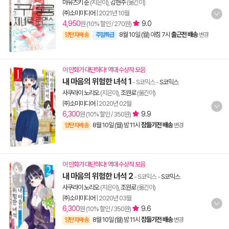
마유즈키 준
(지은이),
김현주
(옮긴이)
㈜소미미디어
|
2021년 10월
4,950
9.0
원 (10% 할인 / 270원)
8월 10일 (월) 아침 7시
출근전 배송
양탄자배송
주말특급
변경
이 만화가 대단하다! 역대 수상작 모음
내 마음의 위험한 녀석 1
- S코믹스
-
S코믹스
사쿠라이 노리오
(지은이),
조원로
(옮긴이)
㈜소미미디어
|
2020년 02월
6,300
9.9
원 (10% 할인 / 350원)
8월 10일 (월) 밤 11시
잠들기전 배송
양탄자배송
변경
이 만화가 대단하다! 역대 수상작 모음
내 마음의 위험한 녀석 2
- S코믹스
-
S코믹스
사쿠라이 노리오
(지은이),
조원로
(옮긴이)
㈜소미미디어
|
2020년 03월
6,300
9.6
원 (10% 할인 / 350원)
8월 10일 (월) 밤 11시
잠들기전 배송
양탄자배송
변경