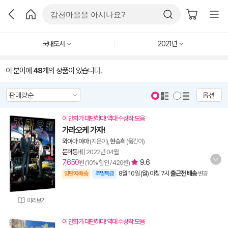
국내도서
2021년
이 분야에
48
개의 상품이 있습니다.
옵션
이 만화가 대단하다! 역대 수상작 모음
가라오케 가자!
와야마 야마
(지은이),
현승희
(옮긴이)
문학동네
|
2022년 04월
7,650
9.6
원 (10% 할인 / 420원)
8월 10일 (월) 아침 7시
출근전 배송
양탄자배송
주말특급
변경
미리보기
이 만화가 대단하다! 역대 수상작 모음