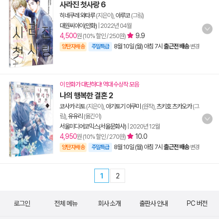
사라진 첫사랑 6
히네쿠레 와타루
(지은이),
아루코
(그림)
대원씨아이(만화)
|
2022년 04월
4,500
9.9
원 (10% 할인 / 250원)
8월 10일 (월) 아침 7시
출근전 배송
양탄자배송
주말특급
변경
이 만화가 대단하다! 역대 수상작 모음
나의 행복한 결혼 2
코사카 리토
(지은이),
아기토기 아쿠미
(원작),
츠키호 츠카오카
(그
림),
유유리
(옮긴이)
서울미디어코믹스(서울문화사)
|
2020년 12월
4,950
10.0
원 (10% 할인 / 270원)
8월 10일 (월) 아침 7시
출근전 배송
양탄자배송
주말특급
변경
1
2
로그인
전체 메뉴
회사 소개
출판사 안내
PC 버전