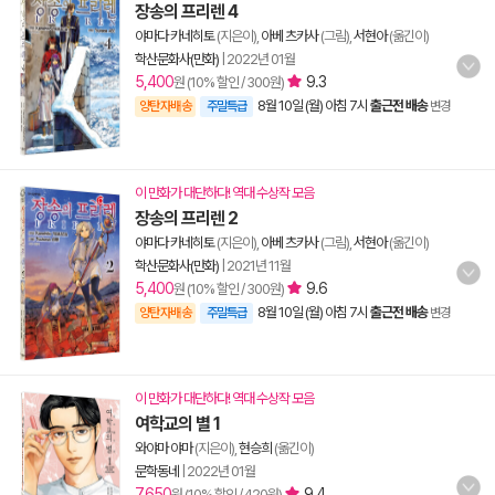
장송의 프리렌 4
야마다 카네히토
(지은이),
아베 츠카사
(그림),
서현아
(옮긴이)
학산문화사(만화)
|
2022년 01월
5,400
9.3
원 (10% 할인 / 300원)
8월 10일 (월) 아침 7시
출근전 배송
양탄자배송
주말특급
변경
이 만화가 대단하다! 역대 수상작 모음
장송의 프리렌 2
야마다 카네히토
(지은이),
아베 츠카사
(그림),
서현아
(옮긴이)
학산문화사(만화)
|
2021년 11월
5,400
9.6
원 (10% 할인 / 300원)
8월 10일 (월) 아침 7시
출근전 배송
양탄자배송
주말특급
변경
이 만화가 대단하다! 역대 수상작 모음
여학교의 별 1
와야마 야마
(지은이),
현승희
(옮긴이)
문학동네
|
2022년 01월
7,650
9.4
원 (10% 할인 / 420원)