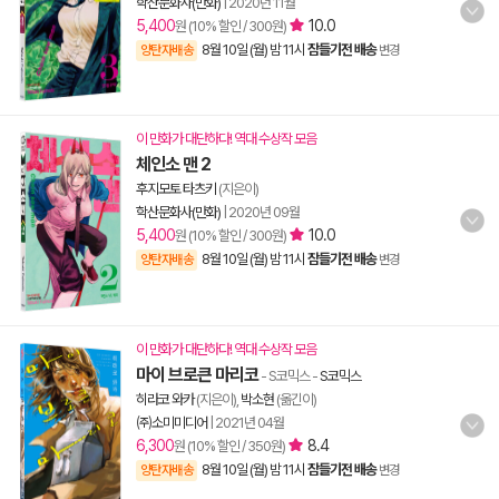
학산문화사(만화)
|
2020년 11월
5,400
10.0
원 (10% 할인 / 300원)
8월 10일 (월) 밤 11시
잠들기전 배송
양탄자배송
변경
이 만화가 대단하다! 역대 수상작 모음
체인소 맨 2
후지모토 타츠키
(지은이)
학산문화사(만화)
|
2020년 09월
5,400
10.0
원 (10% 할인 / 300원)
8월 10일 (월) 밤 11시
잠들기전 배송
양탄자배송
변경
이 만화가 대단하다! 역대 수상작 모음
마이 브로큰 마리코
- S코믹스
-
S코믹스
히라코 와카
(지은이),
박소현
(옮긴이)
㈜소미미디어
|
2021년 04월
6,300
8.4
원 (10% 할인 / 350원)
8월 10일 (월) 밤 11시
잠들기전 배송
양탄자배송
변경