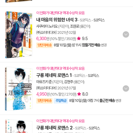
이 만화가 대단하다! 역대 수상작 모음
내 마음의 위험한 녀석 3
- S코믹스
-
S코믹스
사쿠라이 노리오
(지은이),
조원로
(옮긴이)
㈜소미미디어
|
2021년 02월
6,300
9.5
원 (10% 할인 / 350원)
8월 10일 (월) 밤 11시
잠들기전 배송
양탄자배송
변경
이 만화가 대단하다! 역대 수상작 모음
구룡 제네릭 로맨스 1
- S코믹스
-
S코믹스
마유즈키 준
(지은이),
김현주
(옮긴이)
㈜소미미디어
|
2021년 07월
4,950
8.0
원 (10% 할인 / 270원)
8월 10일 (월) 아침 7시
출근전 배송
양탄자배송
주말특급
변경
이 만화가 대단하다! 역대 수상작 모음
구룡 제네릭 로맨스 2
- S코믹스
-
S코믹스