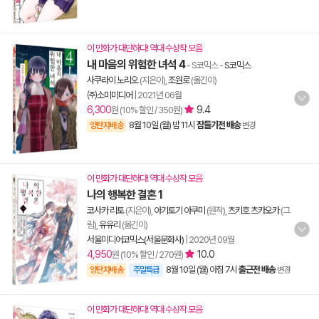
이 만화가 대단하다! 역대 수상작 모음
내 마음의 위험한 녀석 4
- S코믹스
-
S코믹스
사쿠라이 노리오
(지은이),
조원로
(옮긴이)
㈜소미미디어
|
2021년 06월
6,300
9.4
원 (10% 할인 / 350원)
8월 10일 (월) 밤 11시
잠들기전 배송
양탄자배송
변경
이 만화가 대단하다! 역대 수상작 모음
나의 행복한 결혼 1
코사카 리토
(지은이),
아기토기 아쿠미
(원작),
츠키호 츠카오카
(그
림),
유유리
(옮긴이)
서울미디어코믹스(서울문화사)
|
2020년 09월
4,950
10.0
원 (10% 할인 / 270원)
8월 10일 (월) 아침 7시
출근전 배송
양탄자배송
주말특급
변경
이 만화가 대단하다! 역대 수상작 모음