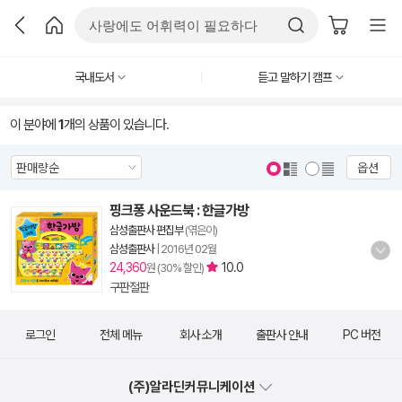
국내도서
듣고 말하기 캠프
이 분야에
1
개의 상품이 있습니다.
옵션
핑크퐁 사운드북 : 한글가방
삼성출판사 편집부
(엮은이)
삼성출판사
|
2016년 02월
24,360
10.0
원 (30% 할인)
구판절판
로그인
전체 메뉴
회사 소개
출판사 안내
PC 버전
(주)알라딘커뮤니케이션