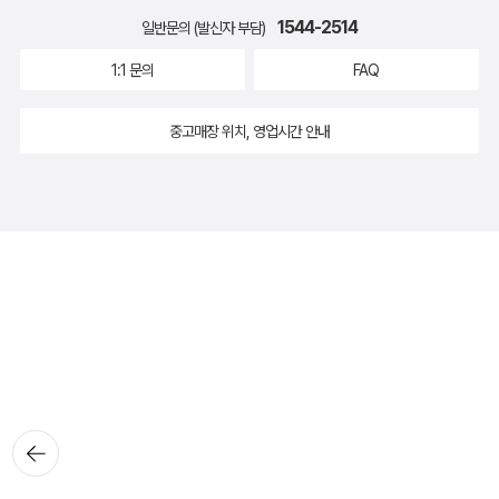
1544-2514
일반문의 (발신자 부담)
1:1 문의
FAQ
중고매장 위치, 영업시간 안내
뒤로가
기