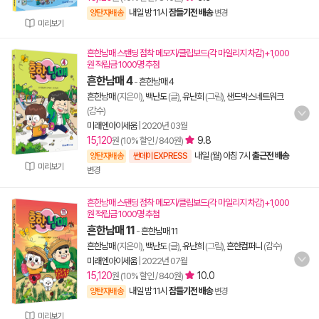
내일 밤 11시
잠들기전 배송
양탄자배송
변경
미리보기
흔한남매 스탠딩 점착 메모지/클립보드(각 마일리지 차감)+1,000
원 적립금 1000명 추첨
흔한남매 4
-
흔한남매 4
흔한남매
(지은이),
백난도
(글),
유난희
(그림),
샌드박스네트워크
(감수)
미래엔아이세움
|
2020년 03월
15,120
9.8
원 (10% 할인 / 840원)
내일 (월) 아침 7시
출근전 배송
양탄자배송
썬데이 EXPRESS
미리보기
변경
흔한남매 스탠딩 점착 메모지/클립보드(각 마일리지 차감)+1,000
원 적립금 1000명 추첨
흔한남매 11
-
흔한남매 11
흔한남매
(지은이),
백난도
(글),
유난희
(그림),
흔한컴퍼니
(감수)
미래엔아이세움
|
2022년 07월
15,120
10.0
원 (10% 할인 / 840원)
내일 밤 11시
잠들기전 배송
양탄자배송
변경
미리보기