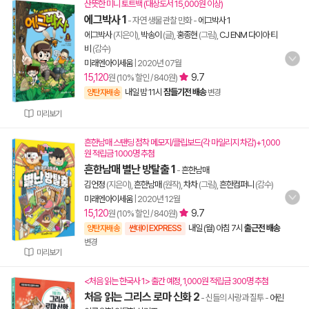
산뜻한 미니 토트백 (대상도서 15,000원 이상)
에그박사 1
- 자연 생물 관찰 만화
-
에그박사 1
에그박사
(지은이),
박송이
(글),
홍종현
(그림),
CJ ENM 다이아 티
비
(감수)
미래엔아이세움
|
2020년 07월
15,120
9.7
원 (10% 할인 / 840원)
내일 밤 11시
잠들기전 배송
양탄자배송
변경
미리보기
흔한남매 스탠딩 점착 메모지/클립보드(각 마일리지 차감)+1,000
원 적립금 1000명 추첨
흔한남매 별난 방탈출 1
-
흔한남매
김언정
(지은이),
흔한남매
(원작),
차차
(그림),
흔한컴퍼니
(감수)
미래엔아이세움
|
2020년 12월
15,120
9.7
원 (10% 할인 / 840원)
내일 (월) 아침 7시
출근전 배송
양탄자배송
썬데이 EXPRESS
변경
미리보기
<처음 읽는 한국사 1> 출간 예정, 1,000원 적립금 300명 추첨
처음 읽는 그리스 로마 신화 2
- 신들의 사랑과 질투
-
어린