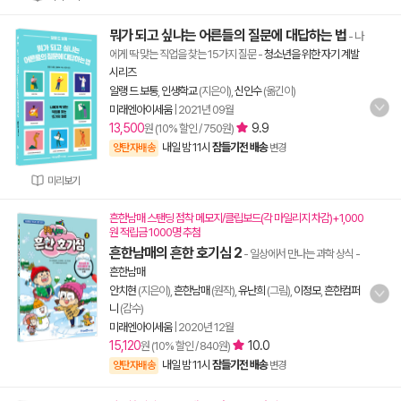
뭐가 되고 싶냐는 어른들의 질문에 대답하는 법
- 나
에게 딱 맞는 직업을 찾는 15가지 질문
-
청소년을 위한 자기 계발
시리즈
알랭 드 보통
,
인생학교
(지은이),
신인수
(옮긴이)
미래엔아이세움
|
2021년 09월
13,500
9.9
원 (10% 할인 / 750원)
내일 밤 11시
잠들기전 배송
양탄자배송
변경
미리보기
흔한남매 스탠딩 점착 메모지/클립보드(각 마일리지 차감)+1,000
원 적립금 1000명 추첨
흔한남매의 흔한 호기심 2
- 일상에서 만나는 과학 상식
-
흔한남매
안치현
(지은이),
흔한남매
(원작),
유난희
(그림),
이정모
,
흔한컴퍼
니
(감수)
미래엔아이세움
|
2020년 12월
15,120
10.0
원 (10% 할인 / 840원)
내일 밤 11시
잠들기전 배송
양탄자배송
변경