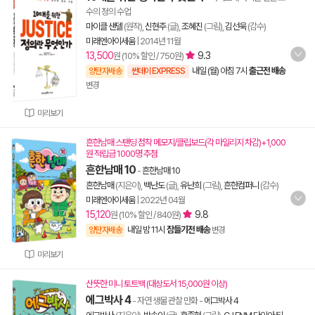
수의 정의 수업
마이클 샌델
(원작),
신현주
(글),
조혜진
(그림),
김선욱
(감수)
미래엔아이세움
|
2014년 11월
13,500
9.3
원 (10% 할인 / 750원)
내일 (월) 아침 7시
출근전 배송
양탄자배송
썬데이 EXPRESS
변경
미리보기
흔한남매 스탠딩 점착 메모지/클립보드(각 마일리지 차감)+1,000
원 적립금 1000명 추첨
흔한남매 10
-
흔한남매 10
흔한남매
(지은이),
백난도
(글),
유난희
(그림),
흔한컴퍼니
(감수)
미래엔아이세움
|
2022년 04월
15,120
9.8
원 (10% 할인 / 840원)
내일 밤 11시
잠들기전 배송
양탄자배송
변경
미리보기
산뜻한 미니 토트백 (대상도서 15,000원 이상)
에그박사 4
- 자연 생물 관찰 만화
-
에그박사 4