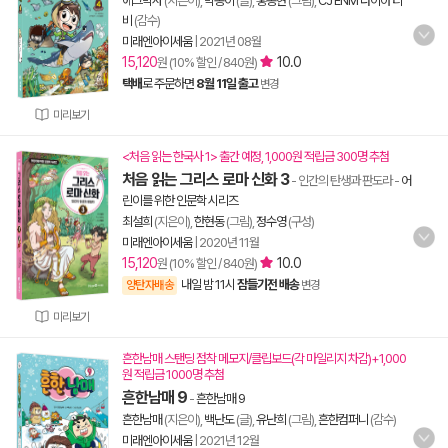
에그박사
(지은이),
박송이
(글),
홍종현
(그림),
CJ ENM 다이아 티
비
(감수)
미래엔아이세움
|
2021년 08월
15,120
10.0
원 (10% 할인 / 840원)
택배
로 주문하면
8월 11일 출고
변경
미리보기
<처음 읽는 한국사 1> 출간 예정, 1,000원 적립금 300명 추첨
처음 읽는 그리스 로마 신화 3
- 인간의 탄생과 판도라
-
어
린이를 위한 인문학 시리즈
최설희
(지은이),
한현동
(그림),
정수영
(구성)
미래엔아이세움
|
2020년 11월
15,120
10.0
원 (10% 할인 / 840원)
내일 밤 11시
잠들기전 배송
양탄자배송
변경
미리보기
흔한남매 스탠딩 점착 메모지/클립보드(각 마일리지 차감)+1,000
원 적립금 1000명 추첨
흔한남매 9
-
흔한남매 9
흔한남매
(지은이),
백난도
(글),
유난희
(그림),
흔한컴퍼니
(감수)
미래엔아이세움
|
2021년 12월