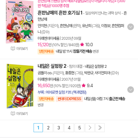
흔한남매 스탠딩 점착 메모지/클립보드(각 마일리지 차감)+1,000
원 적립금 1000명 추첨
흔한남매의 흔한 호기심 1
- 일상에서 만나는 과학 상식
-
흔
한남매
안치현
(지은이),
흔한남매
(원작),
유난희
(그림),
이정모
,
흔한컴퍼
니
(감수)
미래엔아이세움
|
2020년 09월
15,120
10.0
원 (10% 할인 / 840원)
미리보기
내일 밤 11시
잠들기전 배송
양탄자배송
변경
내일은 실험왕 2
- 힘의 대결
-
내일은 실험왕 2
곰돌이 co.
(지은이),
홍종현
(그림),
박완규
,
사이언피아
(감수)
미래엔아이세움
|
2007년 01월
16,650
9.4
원 (10% 할인 / 920원)
부록 : 에어로켓 실험 키트 (책과랩핑)
내일 (월) 아침 7시
출근전 배송
양탄자배송
썬데이 EXPRESS
변경
미리보기
1
2
3
4
5