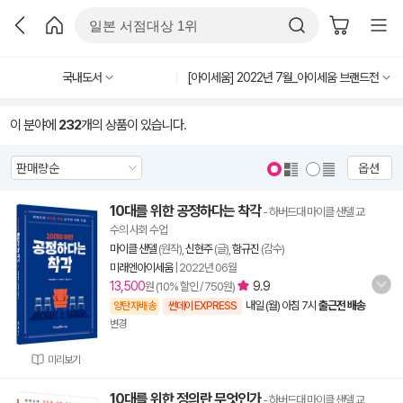
국내도서
[아이세움] 2022년 7월_아이세움 브랜드전
이 분야에
232
개의 상품이 있습니다.
옵션
10대를 위한 공정하다는 착각
- 하버드대 마이클 샌델 교
수의 사회 수업
마이클 샌델
(원작),
신현주
(글),
함규진
(감수)
미래엔아이세움
|
2022년 06월
13,500
9.9
원 (10% 할인 / 750원)
내일 (월) 아침 7시
출근전 배송
양탄자배송
썬데이 EXPRESS
변경
미리보기
10대를 위한 정의란 무엇인가
- 하버드대 마이클 샌델 교