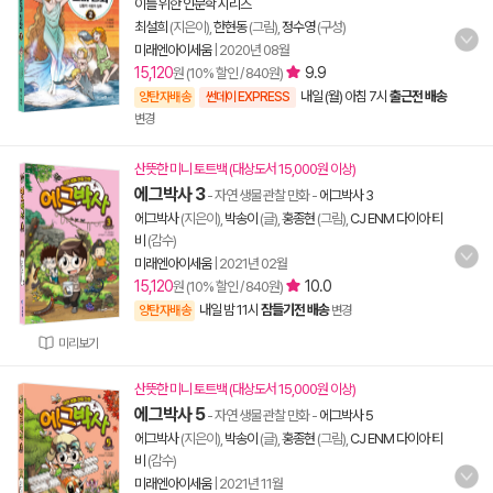
이를 위한 인문학 시리즈
최설희
(지은이),
한현동
(그림),
정수영
(구성)
미래엔아이세움
|
2020년 08월
15,120
9.9
원 (10% 할인 / 840원)
내일 (월) 아침 7시
출근전 배송
양탄자배송
썬데이 EXPRESS
변경
산뜻한 미니 토트백 (대상도서 15,000원 이상)
에그박사 3
- 자연 생물 관찰 만화
-
에그박사 3
에그박사
(지은이),
박송이
(글),
홍종현
(그림),
CJ ENM 다이아 티
비
(감수)
미래엔아이세움
|
2021년 02월
15,120
10.0
원 (10% 할인 / 840원)
내일 밤 11시
잠들기전 배송
양탄자배송
변경
미리보기
산뜻한 미니 토트백 (대상도서 15,000원 이상)
에그박사 5
- 자연 생물 관찰 만화
-
에그박사 5
에그박사
(지은이),
박송이
(글),
홍종현
(그림),
CJ ENM 다이아 티
비
(감수)
미래엔아이세움
|
2021년 11월