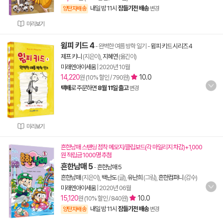
내일 밤 11시
잠들기전 배송
양탄자배송
변경
미리보기
윔피 키드 4
- 완벽한 여름 방학 일기
-
윔피 키드 시리즈 4
제프 키니
(지은이),
지혜연
(옮긴이)
미래엔아이세움
|
2020년 10월
14,220
10.0
원 (10% 할인 / 790원)
택배
로 주문하면
8월 11일 출고
변경
미리보기
흔한남매 스탠딩 점착 메모지/클립보드(각 마일리지 차감)+1,000
원 적립금 1000명 추첨
흔한남매 5
-
흔한남매 5
흔한남매
(지은이),
백난도
(글),
유난희
(그림),
흔한컴퍼니
(감수)
미래엔아이세움
|
2020년 06월
15,120
10.0
원 (10% 할인 / 840원)
내일 밤 11시
잠들기전 배송
양탄자배송
변경