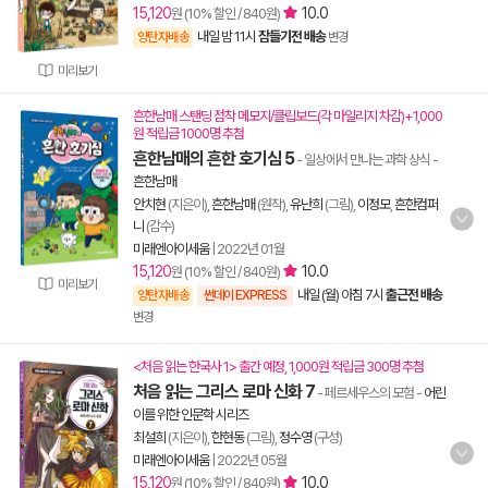
15,120
10.0
원 (10% 할인 / 840원)
내일 밤 11시
잠들기전 배송
양탄자배송
변경
미리보기
흔한남매 스탠딩 점착 메모지/클립보드(각 마일리지 차감)+1,000
원 적립금 1000명 추첨
흔한남매의 흔한 호기심 5
- 일상에서 만나는 과학 상식
-
흔한남매
안치현
(지은이),
흔한남매
(원작),
유난희
(그림),
이정모
,
흔한컴퍼
니
(감수)
미래엔아이세움
|
2022년 01월
15,120
10.0
원 (10% 할인 / 840원)
미리보기
내일 (월) 아침 7시
출근전 배송
양탄자배송
썬데이 EXPRESS
변경
<처음 읽는 한국사 1> 출간 예정, 1,000원 적립금 300명 추첨
처음 읽는 그리스 로마 신화 7
- 페르세우스의 모험
-
어린
이를 위한 인문학 시리즈
최설희
(지은이),
한현동
(그림),
정수영
(구성)
미래엔아이세움
|
2022년 05월
15,120
10.0
원 (10% 할인 / 840원)