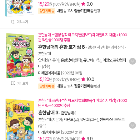
15,120
9.0
원 (10% 할인 / 840원)
내일 밤 11시
잠들기전 배송
양탄자배송
변경
미리보기
흔한남매 스탠딩 점착 메모지/클립보드(각 마일리지 차감)+1,000
원 적립금 1000명 추첨
흔한남매의 흔한 호기심 6
- 일상에서 만나는 과학 상식
-
흔한남매
안치현
(지은이),
흔한남매
(원작),
유난희
(그림),
이정모
,
흔한컴퍼
니
(감수)
미래엔아이세움
|
2022년 06월
15,120
10.0
원 (10% 할인 / 840원)
미리보기
내일 밤 11시
잠들기전 배송
양탄자배송
변경
흔한남매 스탠딩 점착 메모지/클립보드(각 마일리지 차감)+1,000
원 적립금 1000명 추첨
흔한남매 3
-
흔한남매 3
흔한남매
(지은이),
백난도
(글),
유난희
(그림),
샌드박스네트워크
(감수)
미래엔아이세움
|
2020년 01월
15,120
9.9
원 (10% 할인 / 840원)