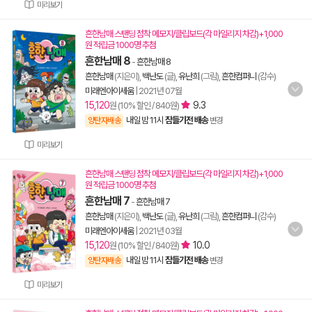
미리보기
흔한남매 스탠딩 점착 메모지/클립보드(각 마일리지 차감)+1,000
원 적립금 1000명 추첨
흔한남매 8
-
흔한남매 8
흔한남매
(지은이),
백난도
(글),
유난희
(그림),
흔한컴퍼니
(감수)
미래엔아이세움
|
2021년 07월
15,120
9.3
원 (10% 할인 / 840원)
내일 밤 11시
잠들기전 배송
양탄자배송
변경
미리보기
흔한남매 스탠딩 점착 메모지/클립보드(각 마일리지 차감)+1,000
원 적립금 1000명 추첨
흔한남매 7
-
흔한남매 7
흔한남매
(지은이),
백난도
(글),
유난희
(그림),
흔한컴퍼니
(감수)
미래엔아이세움
|
2021년 03월
15,120
10.0
원 (10% 할인 / 840원)
내일 밤 11시
잠들기전 배송
양탄자배송
변경
미리보기