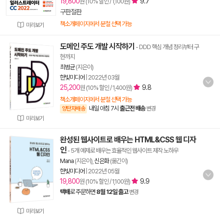
19,800
9.7
원 (10% 할인 / 1,100원)
구판절판
책소개페이지에서 분철 선택 가능
미리보기
도메인 주도 개발 시작하기
- DDD 핵심 개념 정리부터 구
현까지
최범균
(지은이)
한빛미디어
|
2022년 03월
25,200
9.8
원 (10% 할인 / 1,400원)
책소개페이지에서 분철 선택 가능
내일 아침 7시
출근전 배송
양탄자배송
변경
미리보기
완성된 웹사이트로 배우는 HTML&CSS 웹 디자
인
- 5개 예제로 배우는 효율적인 웹사이트 제작 노하우
Mana
(지은이),
신은화
(옮긴이)
한빛미디어
|
2022년 05월
19,800
9.9
원 (10% 할인 / 1,100원)
택배
로 주문하면
8월 12일 출고
변경
미리보기