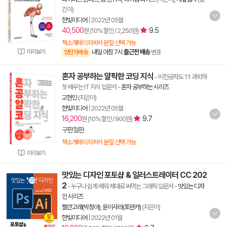
긴이)
한빛미디어
|
2022년 05월
40,500
9.5
원 (10% 할인 / 2,250원)
책소개페이지에서 분철 선택 가능
미리보기
내일 아침 7시
출근전 배송
양탄자배송
변경
혼자 공부하는 얄팍한 코딩 지식
- 비전공자도 1:1 과외하
듯 배우는 IT 지식 입문서
-
혼자 공부하는 시리즈
고현민
(지은이)
한빛미디어
|
2022년 05월
16,200
9.7
원 (10% 할인 / 900원)
구판절판
책소개페이지에서 분철 선택 가능
미리보기
맛있는 디자인 포토샵 & 일러스트레이터 CC 202
2
- 누구나 쉽게 배워 제대로 써먹는 그래픽 입문서
-
맛있는 디자
인 시리즈
빨간고래(박정아)
,
윤이사라(포완카)
(지은이)
한빛미디어
|
2022년 01월