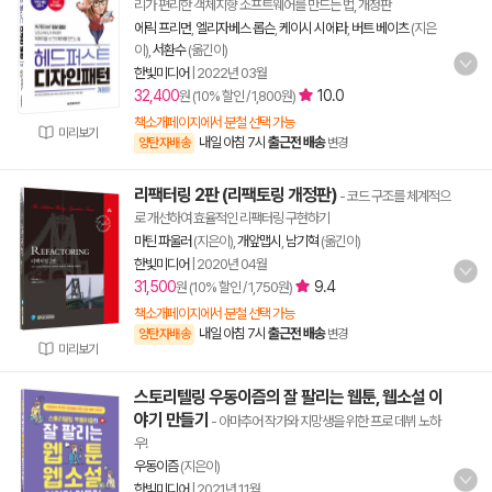
리가 편리한 객체지향 소프트웨어를 만드는 법, 개정판
에릭 프리먼
,
엘리자베스 롭슨
,
케이시 시에라
,
버트 베이츠
(지은
이),
서환수
(옮긴이)
한빛미디어
|
2022년 03월
32,400
10.0
원 (10% 할인 / 1,800원)
책소개페이지에서 분철 선택 가능
미리보기
내일 아침 7시
출근전 배송
양탄자배송
변경
리팩터링 2판 (리팩토링 개정판)
- 코드 구조를 체계적으
로 개선하여 효율적인 리팩터링 구현하기
마틴 파울러
(지은이),
개앞맵시
,
남기혁
(옮긴이)
한빛미디어
|
2020년 04월
31,500
9.4
원 (10% 할인 / 1,750원)
책소개페이지에서 분철 선택 가능
내일 아침 7시
출근전 배송
양탄자배송
변경
미리보기
스토리텔링 우동이즘의 잘 팔리는 웹툰, 웹소설 이
야기 만들기
- 아마추어 작가와 지망생을 위한 프로 데뷔 노하
우!
우동이즘
(지은이)
한빛미디어
|
2021년 11월