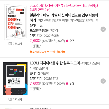
2030이 가장 많이 따는 자격증 + 북엔드. 피크닉 매트. 단어장(대
상도서 2만원 이상)
일잘러의 비밀, 엑셀 대신 파이썬으로 업무 자동화
하기
- 엑셀 반복 업무로 지친 직장인, 파이썬으로 칼퇴하자!
-
일
잘러의 비밀
포스코인재창조원
(지은이)
한빛미디어
|
2022년 05월
21,600
9.7
원 (10% 할인 / 1,200원)
미리보기
구판절판
책소개페이지에서 분철 선택 가능
UX/UI 디자이너를 위한 실무 피그마
- 디자인 시스템에
서 개발 전달까지
클레어 정
(지은이)
한빛미디어
|
2021년 11월
21,600
8.3
원 (10% 할인 / 1,200원)
구판절판
미리보기