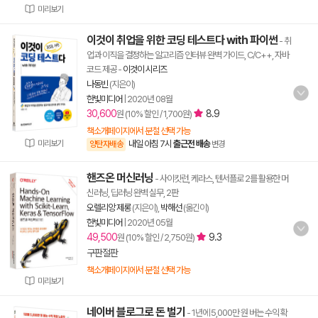
미리보기
이것이 취업을 위한 코딩 테스트다 with 파이썬
- 취
업과 이직을 결정하는 알고리즘 인터뷰 완벽 가이드, C/C++, 자바
코드 제공
-
이것이 시리즈
나동빈
(지은이)
한빛미디어
|
2020년 08월
30,600
8.9
원 (10% 할인 / 1,700원)
책소개페이지에서 분철 선택 가능
미리보기
내일 아침 7시
출근전 배송
양탄자배송
변경
핸즈온 머신러닝
- 사이킷런, 케라스, 텐서플로 2를 활용한 머
신러닝, 딥러닝 완벽 실무, 2판
오렐리앙 제롱
(지은이),
박해선
(옮긴이)
한빛미디어
|
2020년 05월
49,500
9.3
원 (10% 할인 / 2,750원)
구판절판
책소개페이지에서 분철 선택 가능
미리보기
네이버 블로그로 돈 벌기
- 1년에 5,000만 원 버는 수익 확