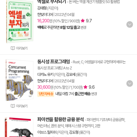
엑셀로 부자되기
- 돈 버는 엑셀 계산기 템플릿 50 활용법
김태형
(지은이)
한빛미디어
|
2022년 04월
16,200
9.7
원 (10% 할인 / 900원)
택배
로 주문하면
8월 12일 출고
변경
미리보기
동시성 프로그래밍
- Rust, C, 어셈블리어로 구현하며 배우는
동시성 프로그래밍 A to Z
다카노 유키
(지은이),
김모세
(옮긴이)
한빛미디어
|
2022년 04월
30,600
9.6
원 (10% 할인 / 1,700원)
내일 아침 7시
출근전 배송
양탄자배송
변경
미리보기
파이썬을 활용한 금융 분석
- 파이썬의 기초부터 금융공학,
머신러닝, 퀀트 분석, 매매 시스템 구현까지, 2판
이브스 힐피쉬
(지은이),
김도형
(옮긴이)