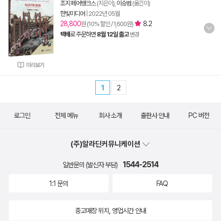
조지 페어뱅크스
(지은이),
이승범
(옮긴이)
한빛미디어
|
2022년 05월
28,800
8.2
원 (10% 할인 / 1,600원)
택배
로 주문하면
8월 12일 출고
변경
미리보기
1
2
로그인
전체 메뉴
회사 소개
출판사 안내
PC 버전
(주)알라딘커뮤니케이션
1544-2514
일반문의 (발신자 부담)
1:1 문의
FAQ
중고매장 위치, 영업시간 안내