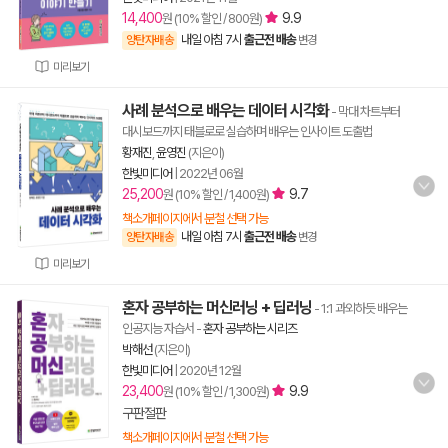
14,400
9.9
원 (10% 할인 / 800원)
내일 아침 7시
출근전 배송
양탄자배송
변경
미리보기
사례 분석으로 배우는 데이터 시각화
- 막대 차트부터
대시보드까지 태블로로 실습하며 배우는 인사이트 도출법
황재진
,
윤영진
(지은이)
한빛미디어
|
2022년 06월
25,200
9.7
원 (10% 할인 / 1,400원)
책소개페이지에서 분철 선택 가능
내일 아침 7시
출근전 배송
양탄자배송
변경
미리보기
혼자 공부하는 머신러닝 + 딥러닝
- 1:1 과외하듯 배우는
인공지능 자습서
-
혼자 공부하는 시리즈
박해선
(지은이)
한빛미디어
|
2020년 12월
23,400
9.9
원 (10% 할인 / 1,300원)
구판절판
책소개페이지에서 분철 선택 가능