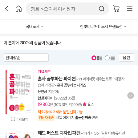
국내도서
한빛미디어 IT도서 브랜드전
이 분야에
30
개의 상품이 있습니다.
옵션
키캡 세트
혼자 공부하는 파이썬
- 1:1 과외하듯 배우는 프로그래밍 자
습서, 개정판
-
혼자 공부하는 시리즈
윤인성
(지은이)
한빛미디어
|
2022년 06월
19,800
9.4
원 (10% 할인 / 1,100원)
책소개페이지에서 분철 선택 가능
내일 아침 7시
출근전 배송
양탄자배송
변경
미리보기
헤드 퍼스트 디자인 패턴
- 14가지 GoF 필살 패턴! 유지 관