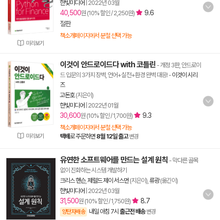
한빛미디어
|
2022년 03월
40,500
9.6
원 (10% 할인 / 2,250원)
절판
책소개페이지에서 분철 선택 가능
미리보기
이것이 안드로이드다 with 코틀린
- 개정 3판, 안드로이
드 입문의 3가지 장벽, 언어+실전+환경 완벽 대응!
-
이것이 시리
즈
고돈호
(지은이)
한빛미디어
|
2022년 01월
30,600
9.3
원 (10% 할인 / 1,700원)
책소개페이지에서 분철 선택 가능
미리보기
택배
로 주문하면
8월 12일 출고
변경
유연한 소프트웨어를 만드는 설계 원칙
- 막다른 골목
없이 진화하는 시스템 개발하기
크리스 핸슨
,
제럴드 제이 서스먼
(지은이),
류광
(옮긴이)
한빛미디어
|
2022년 03월
31,500
8.7
원 (10% 할인 / 1,750원)
내일 아침 7시
출근전 배송
양탄자배송
변경