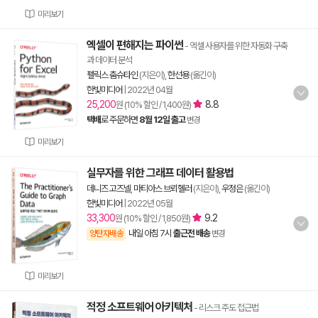
미리보기
엑셀이 편해지는 파이썬
- 엑셀 사용자를 위한 자동화 구축
과 데이터 분석
펠릭스 춤슈타인
(지은이),
한선용
(옮긴이)
한빛미디어
|
2022년 04월
25,200
8.8
원 (10% 할인 / 1,400원)
택배
로 주문하면
8월 12일 출고
변경
미리보기
실무자를 위한 그래프 데이터 활용법
데니즈 고즈넬
,
마티아스 브뢰헬러
(지은이),
우정은
(옮긴이)
한빛미디어
|
2022년 05월
33,300
9.2
원 (10% 할인 / 1,850원)
내일 아침 7시
출근전 배송
양탄자배송
변경
미리보기
적정 소프트웨어 아키텍처
- 리스크 주도 접근법