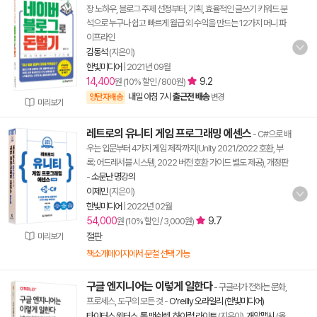
장 노하우, 블로그 주제 선정부터, 기획, 효율적인 글쓰기 키워드 분
석으로 누구나 쉽고 빠르게 월급 외 수익을 만드는 12가지 머니 파
이프라인
김동석
(지은이)
한빛미디어
|
2021년 09월
14,400
9.2
원 (10% 할인 / 800원)
내일 아침 7시
출근전 배송
양탄자배송
변경
미리보기
레트로의 유니티 게임 프로그래밍 에센스
- C#으로 배
우는 입문부터 4가지 게임 제작까지(Unity 2021/2022 호환, 부
록: 어드레서블 시스템, 2022 버전 호환 가이드 별도 제공), 개정판
-
소문난 명강의
이제민
(지은이)
한빛미디어
|
2022년 02월
54,000
9.7
원 (10% 할인 / 3,000원)
절판
미리보기
책소개페이지에서 분철 선택 가능
구글 엔지니어는 이렇게 일한다
- 구글러가 전하는 문화,
프로세스, 도구의 모든 것
-
O'reilly 오라일리 (한빛미디어)
타이터스 윈터스
,
톰 맨쉬렉
,
하이럼 라이트
(지은이),
개앞맵시
(옮