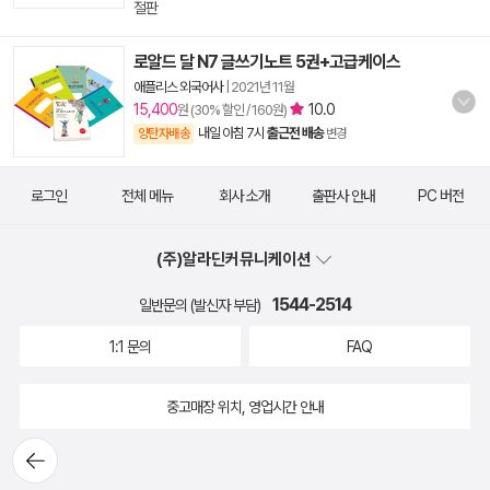
절판
로알드 달 N7 글쓰기노트 5권+고급케이스
애플리스 외국어사
|
2021년 11월
15,400
10.0
원 (30% 할인 / 160원)
내일 아침 7시
출근전 배송
양탄자배송
변경
로그인
전체 메뉴
회사 소개
출판사 안내
PC 버전
(주)알라딘커뮤니케이션
1544-2514
일반문의 (발신자 부담)
1:1 문의
FAQ
중고매장 위치, 영업시간 안내
뒤로가
기