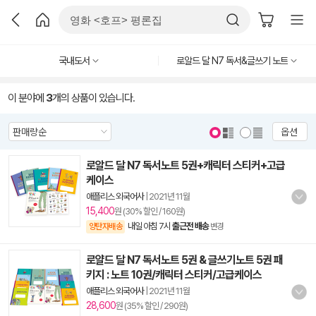
국내도서
로알드 달 N7 독서&글쓰기 노트
이 분야에
3
개의 상품이 있습니다.
옵션
로알드 달 N7 독서노트 5권+캐릭터 스티커+고급
케이스
애플리스 외국어사
|
2021년 11월
15,400
원 (30% 할인 / 160원)
내일 아침 7시
출근전 배송
양탄자배송
변경
로얄드 달 N7 독서노트 5권 & 글쓰기노트 5권 패
키지 : 노트 10권/캐릭터 스티커/고급케이스
애플리스 외국어사
|
2021년 11월
28,600
원 (35% 할인 / 290원)